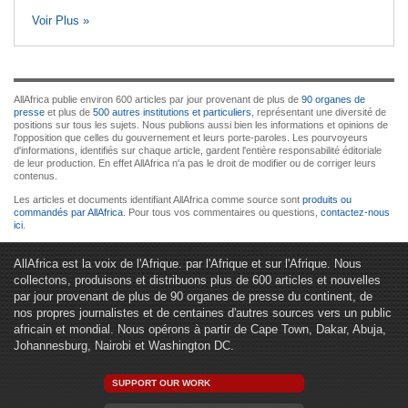
Voir Plus »
AllAfrica publie environ 600 articles par jour provenant de plus de
90 organes de
presse
et plus de
500 autres institutions et particuliers
, représentant une diversité de
positions sur tous les sujets. Nous publions aussi bien les informations et opinions de
l'opposition que celles du gouvernement et leurs porte-paroles. Les pourvoyeurs
d'informations, identifiés sur chaque article, gardent l'entière responsabilité éditoriale
de leur production. En effet AllAfrica n'a pas le droit de modifier ou de corriger leurs
contenus.
Les articles et documents identifiant AllAfrica comme source sont
produits ou
commandés par AllAfrica
. Pour tous vos commentaires ou questions,
contactez-nous
ici
.
AllAfrica est la voix de l'Afrique. par l'Afrique et sur l'Afrique. Nous
collectons, produisons et distribuons plus de 600 articles et nouvelles
par jour provenant de plus de 90 organes de presse du continent, de
nos propres journalistes et de centaines d'autres sources vers un public
africain et mondial. Nous opérons à partir de Cape Town, Dakar, Abuja,
Johannesburg, Nairobi et Washington DC.
SUPPORT OUR WORK