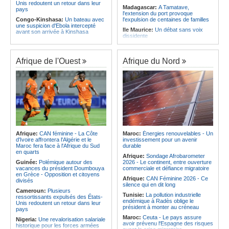
Unis redoutent un retour dans leur
Madagascar:
A Tamatave,
pays
l'extension du port provoque
Congo-Kinshasa:
Un bateau avec
l'expulsion de centaines de familles
une suspicion d'Ebola intercepté
Ile Maurice:
Un débat sans voix
avant son arrivée à Kinshasa
dissidente
Cameroun:
Une campagne de
Ile Maurice:
Révision des frais de la
sensibilisation menée dans les
FSC - La crainte d'un coup de froid
aéroports contre le trafic d'espèces
sur la compétitivité
Afrique de l'Ouest
Afrique du Nord
protégées
Ile Maurice:
Fayzal Ally Beegun
Congo-Kinshasa:
« L'épidémie
dénonce des interpellations «sans
d'Ebola ne montre aucun signe de
dignité»
ralentissement »
Ile Maurice:
Migration - Le pays
Centrafrique:
Reprise des
face au défi de la main-d'oeuvre de
audiences criminelles après
demain
plusieurs mois de retard
Ile Maurice:
Plus d'émissions,
Congo-Kinshasa:
Où en est le
moins d'eau, toujours accro aux
projet d'échange de prisonniers
fossiles - Le bilan climatique dans le
entre Kinshasa et l'AFC/M23?
rouge
Afrique:
CAN féminine - La Côte
Maroc:
Énergies renouvelables - Un
Afrique:
Revue de presse de
d'Ivoire affrontera l'Algérie et le
investissement pour un avenir
Ile Maurice:
Le pays et l'Arabie
l'Afrique francophone du 05 août
Maroc fera face à l'Afrique du Sud
durable
saoudite renforcent leur coopération
2026
en quarts
Afrique:
Sondage Afrobarometer
Centrafrique:
Incident au pays -
Guinée:
Polémique autour des
2026 - Le continent, entre ouverture
Les FACA récupèrent des armes
vacances du président Doumbouya
commerciale et défiance migratoire
en Grèce - Opposition et citoyens
Afrique:
CAN Féminine 2026 - Ce
divisés
silence qui en dit long
Cameroun:
Plusieurs
Tunisie:
La pollution industrielle
ressortissants expulsés des États-
endémique à Radès oblige le
Unis redoutent un retour dans leur
président à monter au créneau
pays
Maroc:
Ceuta - Le pays assure
Nigeria:
Une revalorisation salariale
avoir prévenu l'Espagne des risques
historique pour les forces armées