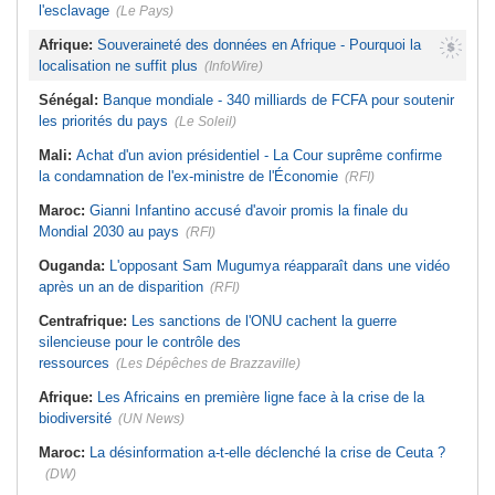
l'esclavage
(Le Pays)
Afrique:
Souveraineté des données en Afrique - Pourquoi la
localisation ne suffit plus
(InfoWire)
Sénégal:
Banque mondiale - 340 milliards de FCFA pour soutenir
les priorités du pays
(Le Soleil)
Mali:
Achat d'un avion présidentiel - La Cour suprême confirme
la condamnation de l'ex-ministre de l'Économie
(RFI)
Maroc:
Gianni Infantino accusé d'avoir promis la finale du
Mondial 2030 au pays
(RFI)
Ouganda:
L'opposant Sam Mugumya réapparaît dans une vidéo
après un an de disparition
(RFI)
Centrafrique:
Les sanctions de l'ONU cachent la guerre
silencieuse pour le contrôle des
ressources
(Les Dépêches de Brazzaville)
Afrique:
Les Africains en première ligne face à la crise de la
biodiversité
(UN News)
Maroc:
La désinformation a-t-elle déclenché la crise de Ceuta ?
(DW)