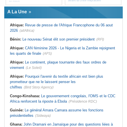
avant la crise migratoire
au pays
Afrique:
CAN féminine - La Côte
Cameroun:
Une campagne de
d'Ivoire affrontera l'Algérie et le
sensibilisation menée dans les
A La Une
Maroc fera face à l'Afrique du Sud
aéroports contre le trafic d'espèces
en quarts
protégées
Maroc:
Énergies renouvelables - Un
Mali:
Un journaliste condamné à un
Afrique:
Revue de presse de l'Afrique Francophone du 06 aout
investissement pour un avenir
an de prison au pays
durable
2026
(allAfrica)
Afrique:
CAN féminine - La Côte
Afrique:
Revue de presse de
d'Ivoire affrontera l'Algérie et le
l'Afrique francophone du 05 août
Maroc fera face à l'Afrique du Sud
Bénin:
Le nouveau Sénat élit son premier président
(RFI)
2026
en quarts
Tunisie:
Vers un renforcement
Afrique:
CAN féminine 2026 - Le Nigeria et la Zambie rejoignent
Burkina Faso:
RDP-RPP - Même
stratégique du partenariat
vision !
les quarts de finale
(APS)
économique et diplomatique
Guinée:
Acquitté dans le procès du
Tunisie:
Marché parallèle - Plus de
massacre du 28 septembre 2009,
Afrique:
Le continent, plaque tournante des faux ordres de
32 000 fournitures scolaires saisies
Bienvenu Lamah promu général de
au premier semestre
brigade
virement
(Le Soleil)
Ghana:
Les réparations liées à
Afrique:
Pourquoi l'avenir du textile africain est bien plus
l'esclavage au coeur de la visite du
président en Jamaïque
prometteur que ne le laissent penser les
chiffres
(Bird Story Agency)
Congo-Kinshasa:
Le gouvernement congolais, l'OMS et le CDC
Africa renforcent la riposte à Ebola
(Présidence RDC)
Guinée:
Le général Amara Camara assume les fonctions
présidentielles
(Sidwaya)
Ghana:
John Dramani en Jamaïque pour des questions liées à