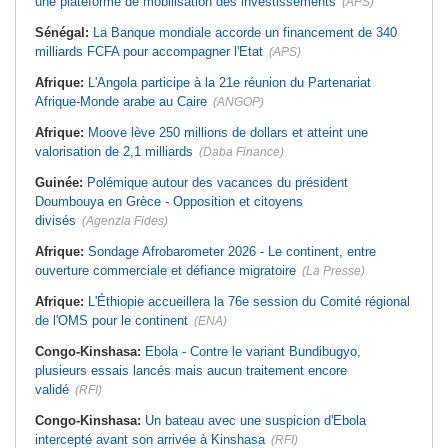
une plateforme de mobilisation des investissements
(APS)
Sénégal:
La Banque mondiale accorde un financement de 340
milliards FCFA pour accompagner l'Etat
(APS)
Afrique:
L'Angola participe à la 21e réunion du Partenariat
Afrique-Monde arabe au Caire
(ANGOP)
Afrique:
Moove lève 250 millions de dollars et atteint une
valorisation de 2,1 milliards
(Daba Finance)
Guinée:
Polémique autour des vacances du président
Doumbouya en Grèce - Opposition et citoyens
divisés
(Agenzia Fides)
Afrique:
Sondage Afrobarometer 2026 - Le continent, entre
ouverture commerciale et défiance migratoire
(La Presse)
Afrique:
L'Éthiopie accueillera la 76e session du Comité régional
de l'OMS pour le continent
(ENA)
Congo-Kinshasa:
Ebola - Contre le variant Bundibugyo,
plusieurs essais lancés mais aucun traitement encore
validé
(RFI)
Congo-Kinshasa:
Un bateau avec une suspicion d'Ebola
intercepté avant son arrivée à Kinshasa
(RFI)