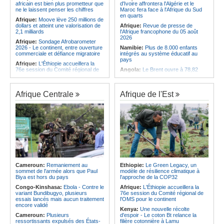
africain est bien plus prometteur que
d'Ivoire affrontera l'Algérie et le
ne le laissent penser les chiffres
Maroc fera face à l'Afrique du Sud
en quarts
Afrique:
Moove lève 250 millions de
dollars et atteint une valorisation de
Afrique:
Revue de presse de
2,1 milliards
l'Afrique francophone du 05 août
2026
Afrique:
Sondage Afrobarometer
2026 - Le continent, entre ouverture
Namibie:
Plus de 8.000 enfants
commerciale et défiance migratoire
intégrés au système éducatif au
pays
Afrique:
L'Éthiopie accueillera la
76e session du Comité régional de
Angola:
Le Brent ouvre à 78,82
l'OMS pour le continent
dollars le baril
Afrique:
CAN Féminine 2026 - Ce
Angola:
Une commission présente
silence qui en dit long
son plan d'intervention en cas de
Afrique Centrale
Afrique de l'Est
catastrophe à Huambo
Afrique:
La chaîne Canal+ va
diffuser l'ensemble des coupes
Angola:
L'IDF renforce l'application
d'Europe de football sur le continent
de la loi pour préserver la faune
sauvage
Afrique:
Les soins de santé
passent aussi par les familles et les
Angola:
Les chasseurs angolais
communautés
préconisent la numérisation du
registre et des licences
Afrique:
CAN féminine - La Côte
d'Ivoire affrontera l'Algérie et le
Angola:
Des coopératives de
Maroc fera face à l'Afrique du Sud
pêche reçoivent des bateaux à
en quarts
Soyo
Cameroun:
Remaniement au
Ethiopie:
Le Green Legacy, un
sommet de l'armée alors que Paul
modèle de résilience climatique à
Afrique:
Revue de presse de
Afrique:
Plus de 150 Angolais
Biya est hors du pays
l'approche de la COP32
l'Afrique francophone du 05 août
bénéficient de bourses d'études de
2026
troisième cycle au Royaume-Uni
Congo-Kinshasa:
Ebola - Contre le
Afrique:
L'Éthiopie accueillera la
variant Bundibugyo, plusieurs
76e session du Comité régional de
essais lancés mais aucun traitement
l'OMS pour le continent
encore validé
Kenya:
Une nouvelle récolte
Cameroun:
Plusieurs
d'espoir - Le coton Bt relance la
ressortissants expulsés des États-
filière cotonnière à Lamu