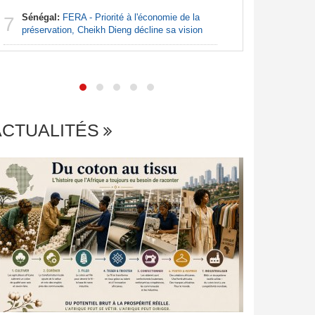
Sénégal:
FERA - Priorité à l'économie de la
7
Afrique 
préservation, Cheikh Dieng décline sa vision
7
retour vo
Camerou
ACTUALITÉS