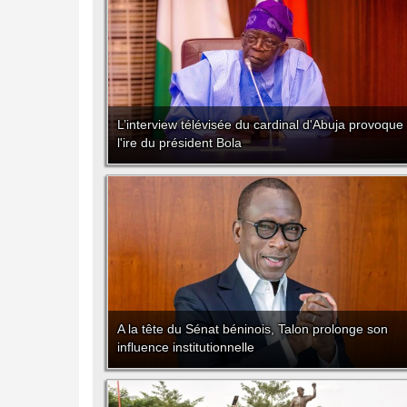
L’interview télévisée du cardinal d'Abuja provoque
l'ire du président Bola
A la tête du Sénat béninois, Talon prolonge son
influence institutionnelle