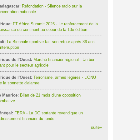
adagascar:
Refondation - Silence radio sur la
ncertation nationale
rique:
FT Africa Summit 2026 - Le renforcement de la
oissance du continent au coeur de la 13e édition
li:
La Biennale sportive fait son retour après 36 ans
interruption
rique de l'Ouest:
Marché financier régional - Un bon
ant pour le secteur agricole
rique de l'Ouest:
Terrorisme, armes légères - L'ONU
re la sonnette d'alarme
e Maurice:
Bilan de 21 mois d'une opposition
ombative
énégal:
FERA - La DG sortante revendique un
dressement financier du fonds
suite
»