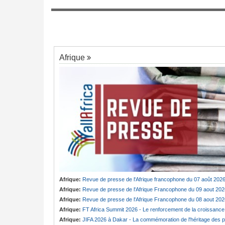
Sénégal:
FERA - Le nouveau directeur gé
7
use Fouda de «
dresse un constat alarmant de l'état du r
routier national
Afrique
Afrique:
Revue de presse de l'Afrique francophone du 07 août 202
Afrique:
Revue de presse de l'Afrique Francophone du 09 aout 202
Afrique:
Revue de presse de l'Afrique Francophone du 08 aout 202
Afrique:
FT Africa Summit 2026 - Le renforcement de la croissance du continent au coeur de la 13e éditio
Afrique:
JIFA 2026 à Dakar - La commémoration de l'héritage des pionnières du mouvement féminin africain à l'honneur (ministre