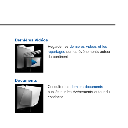
tirés du site
Sénégal:
La Police nationale alerte les
1
automobilistes sur une 'vaste campagne
d'escroquerie' par SMS
Cameroun:
Ngoh Ngoh, l'homme qui signe à la
2
Dernières Vidéos
place de Biya
Regarder les
dernières vidéos et les
reportages
sur les événements autour
on
Cameroun:
Olive Ngobo Elok confirme les
3
du continent
ais
accusations d'Effoudou
onal -
Tunisie:
Nouvelles règles européennes sur les
4
emballages - Les exportateurs tunisiens de
Documents
produits de la pêche sous pression
Consulter les
derniers documents
publiés sur les événements autour du
rr -
continent
Madagascar:
Tourisme - Le Canada donne un
ngagée
5
coup de main
 la
Madagascar:
Bemasoandro Itaosy - Un arrêté
ion
6
encadre les famorana et les famadihana