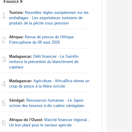
Finance
Centrafri
Tunisie:
Nouvelles règles européennes sur les
Afrique:
1
1
emballages - Les exportateurs tunisiens de
Francoph
produits de la pêche sous pression
Centrafr
2
Afrique:
Revue de presse de l'Afrique
déplacés 
2
Francophone du 08 aout 2026
imprévisi
Madagascar:
Délit financier - Le Samifin
Centrafr
3
3
renforce la prévention du blanchiment de
groupe ar
capitaux
Centrafr
4
Madagascar:
Agriculture - AfricaRice donne un
professio
4
coup de pouce à la filière rizicole
téléméde
Sénégal:
Ressources humaines - Le Japon
Afrique 
5
5
octroie des bourses à dix cadres sénégalais
de la Cem
économiqu
Afrique de l'Ouest:
Marché financier régional -
6
Centrafr
Un bon plant pour le secteur agricole
6
criminell