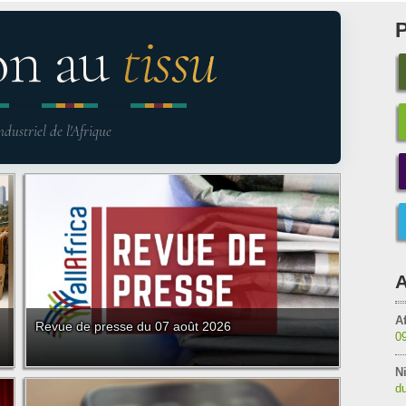
on au
tissu
ndustriel de l'Afrique
A
Af
Revue de presse du 07 août 2026
0
Ni
du