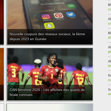
M
co
Af
cr
Ma
Nouvelle coupure des réseaux sociaux, la 6ème
d'
depuis 2023 en Guinée
Af
pl
Af
ti
Il
c
CAN féminine 2026 - Les affiches des quarts de
S
re
finale connues