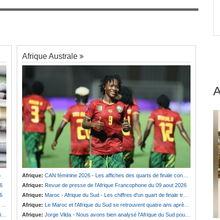
néral
Afrique:
Maroc - Afrique du Sud - Les chiffres
éseau
7
d'un quart de finale très attendu
Afrique Australe
6
Afrique:
CAN féminine 2026 - Les affiches des quarts de finale connues
6
Afrique:
Revue de presse de l'Afrique Francophone du 09 aout 2026
6
Afrique:
Maroc - Afrique du Sud - Les chiffres d'un quart de finale très attendu
n
Afrique:
Le Maroc et l'Afrique du Sud se retrouvent quatre ans après la finale
)
Afrique:
Jorge Vilda - Nous avons bien analysé l'Afrique du Sud pour aller chercher la victoire