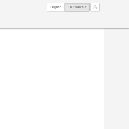
(current)
Mon Compte
English
En Français