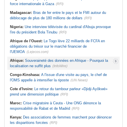
force internationale à Gaza
(RFI)
Madagascar:
Bras de fer entre le pays et le FMI autour du
déblocage de plus de 180 millions de dollars
(RFI)
Nigeria:
Une interview télévisée du cardinal d'Abuja provoque
l'ire du président Bola Tinubu
(RFI)
Afrique de l'Ouest:
Le Togo lève 22 milliards de FCFA en
obligations du trésor sur le marché financier de
l'UEMOA
(Lejecos.com)
Afrique:
Souveraineté des données en Afrique - Pourquoi la
localisation ne suffit plus
(InfoWire)
Congo-Kinshasa:
A l'issue d'une visite au pays, le chef de
l'OMS appelle à intensifier la riposte
(UN News)
Cote d'Ivoire:
Le retour du tambour parleur «Djidji Ayôkwé»
prend une dimension politique
(RFI)
Maroc:
Crise migratoire à Ceuta - Une ONG dénonce la
responsabilité de Rabat et de Madrid
(RFI)
Kenya:
Des associations de femmes marchent pour dénoncer
les disparitions forcées
(RFI)