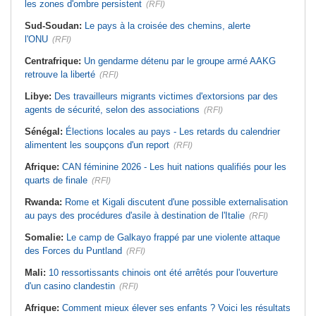
les zones d'ombre persistent
(RFI)
Sud-Soudan:
Le pays à la croisée des chemins, alerte
l'ONU
(RFI)
Centrafrique:
Un gendarme détenu par le groupe armé AAKG
retrouve la liberté
(RFI)
Libye:
Des travailleurs migrants victimes d'extorsions par des
agents de sécurité, selon des associations
(RFI)
Sénégal:
Élections locales au pays - Les retards du calendrier
alimentent les soupçons d'un report
(RFI)
Afrique:
CAN féminine 2026 - Les huit nations qualifiés pour les
quarts de finale
(RFI)
Rwanda:
Rome et Kigali discutent d'une possible externalisation
au pays des procédures d'asile à destination de l'Italie
(RFI)
Somalie:
Le camp de Galkayo frappé par une violente attaque
des Forces du Puntland
(RFI)
Mali:
10 ressortissants chinois ont été arrêtés pour l'ouverture
d'un casino clandestin
(RFI)
Afrique:
Comment mieux élever ses enfants ? Voici les résultats