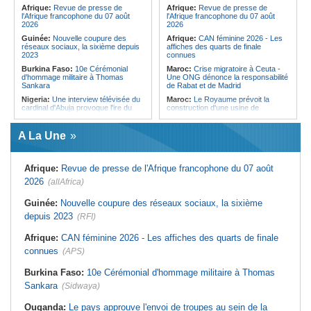
Forces du Puntland
Afrique:
Revue de presse de
Afrique:
Revue de presse de
l'Afrique francophone du 07 août
l'Afrique francophone du 07 août
2026
2026
Guinée:
Nouvelle coupure des
Afrique:
CAN féminine 2026 - Les
réseaux sociaux, la sixième depuis
affiches des quarts de finale
2023
connues
Burkina Faso:
10e Cérémonial
Maroc:
Crise migratoire à Ceuta -
d'hommage militaire à Thomas
Une ONG dénonce la responsabilité
Sankara
de Rabat et de Madrid
Nigeria:
Une interview télévisée du
Maroc:
Le Royaume prévoit la
cardinal d'Abuja provoque l'ire du
construction d'une usine de
président Bola Tinubu
valorisation énergétique des
déchets à Casablanca
Afrique de l'Ouest:
Le Togo lève
A La Une
22 milliards de FCFA en obligations
Libye:
Des travailleurs migrants
du trésor sur le marché financier de
victimes d'extorsions par des
l'UEMOA
agents de sécurité, selon des
associations
Afrique:
Revue de presse de l'Afrique francophone du 07 août
Cote d'Ivoire:
Le retour du tambour
parleur «Djidji Ayôkwé» prend une
Afrique:
CAN féminine 2026 - Les
2026
(allAfrica)
dimension politique
huit nations qualifiés pour les quarts
de finale
Guinée:
Le président dissipe les
Guinée:
Nouvelle coupure des réseaux sociaux, la sixième
doutes concernant son état de
Maroc:
Au-délà du communiqué -
depuis 2023
santé dans un message publié sur X
(RFI)
Ce que révèle le discours du
ministère de l'Intérieur sur la crise
Afrique:
Etats généraux de
de Sebta
Afrique:
CAN féminine 2026 - Les affiches des quarts de finale
l'assurance pour tous - Le pacte de
rupture
Afrique:
AfroBasket U18 (F) - Le
connues
(APS)
Sénégal craque au 3e quart-temps
Sénégal:
Élections locales au pays
et s'incline face à la Tunisie (44-43)
- Les retards du calendrier
Burkina Faso:
10e Cérémonial d'hommage militaire à Thomas
alimentent les soupçons d'un report
Tunisie:
Basket - Eliminatoires
Sankara
(Sidwaya)
mondial Qatar 2027 - Second tour -
La quatrième fenêtre à Radès !
Ouganda:
Le pays approuve l'envoi de troupes au sein de la