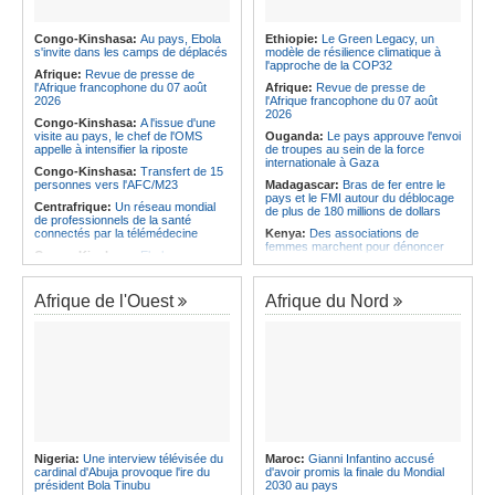
l'économie
Afrique:
AfroBasket U18 (F) - Le
Sénégal craque au 3e quart-temps
Angola:
La nouvelle loi renforce la
et s'incline face à la Tunisie (44-43)
protection des institutions contre les
Congo-Kinshasa:
Au pays, Ebola
Ethiopie:
Le Green Legacy, un
cyberattaques, selon Mário Oliveira
s'invite dans les camps de déplacés
modèle de résilience climatique à
Afrique du Nord:
Santé - La
l'approche de la COP32
Tunisie troisième pays arabe et 49e
Angola:
Le pays criminalise la
Afrique:
Revue de presse de
au monde
diffusion de fausses informations
l'Afrique francophone du 07 août
Afrique:
Revue de presse de
sur Internet
2026
l'Afrique francophone du 07 août
2026
Congo-Kinshasa:
A l'issue d'une
visite au pays, le chef de l'OMS
Ouganda:
Le pays approuve l'envoi
appelle à intensifier la riposte
de troupes au sein de la force
internationale à Gaza
Congo-Kinshasa:
Transfert de 15
personnes vers l'AFC/M23
Madagascar:
Bras de fer entre le
pays et le FMI autour du déblocage
Centrafrique:
Un réseau mondial
de plus de 180 millions de dollars
de professionnels de la santé
connectés par la télémédecine
Kenya:
Des associations de
femmes marchent pour dénoncer
Congo-Kinshasa:
Ebola au pays -
les disparitions forcées
Africa CDC mise sur les
communautés
Afrique:
La CEA renforce les
capacités des parlementaires de
Afrique de l'Ouest
Afrique du Nord
Afrique Centrale:
L'explosion de la
l'Afrique de l'Est
demande de viande de brousse
extermine la faune sauvage
Congo-Kinshasa:
Après l'accord
avec une branche des FDLR, les
Congo-Kinshasa:
Après l'accord
zones d'ombre persistent
avec une branche des FDLR, les
zones d'ombre persistent
Sud-Soudan:
Le pays à la croisée
des chemins, alerte l'ONU
Centrafrique:
Un gendarme détenu
par le groupe armé AAKG retrouve
Rwanda:
Rome et Kigali discutent
la liberté
d'une possible externalisation au
pays des procédures d'asile à
Rwanda:
Rome et Kigali discutent
destination de l'Italie
Nigeria:
Une interview télévisée du
Maroc:
Gianni Infantino accusé
d'une possible externalisation au
cardinal d'Abuja provoque l'ire du
d'avoir promis la finale du Mondial
pays des procédures d'asile à
Somalie:
Le camp de Galkayo
président Bola Tinubu
2030 au pays
destination de l'Italie
frappé par une violente attaque des