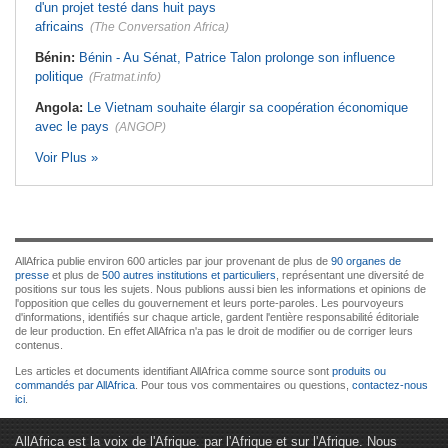
d'un projet testé dans huit pays
africains
(The Conversation Africa)
Bénin:
Bénin - Au Sénat, Patrice Talon prolonge son influence
politique
(Fratmat.info)
Angola:
Le Vietnam souhaite élargir sa coopération économique
avec le pays
(ANGOP)
Voir Plus »
AllAfrica publie environ 600 articles par jour provenant de plus de
90 organes de
presse
et plus de
500 autres institutions et particuliers
, représentant une diversité de
positions sur tous les sujets. Nous publions aussi bien les informations et opinions de
l'opposition que celles du gouvernement et leurs porte-paroles. Les pourvoyeurs
d'informations, identifiés sur chaque article, gardent l'entière responsabilité éditoriale
de leur production. En effet AllAfrica n'a pas le droit de modifier ou de corriger leurs
contenus.
Les articles et documents identifiant AllAfrica comme source sont
produits ou
commandés par AllAfrica
. Pour tous vos commentaires ou questions,
contactez-nous
ici
.
AllAfrica est la voix de l'Afrique. par l'Afrique et sur l'Afrique. Nous