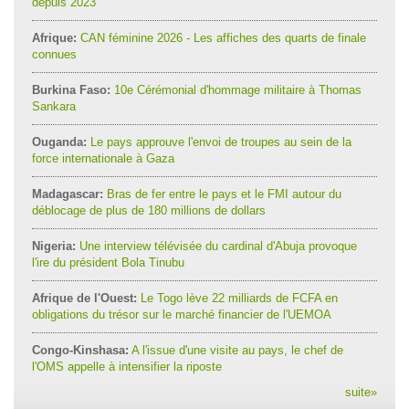
depuis 2023
Afrique:
CAN féminine 2026 - Les affiches des quarts de finale
connues
Burkina Faso:
10e Cérémonial d'hommage militaire à Thomas
Sankara
Ouganda:
Le pays approuve l'envoi de troupes au sein de la
force internationale à Gaza
Madagascar:
Bras de fer entre le pays et le FMI autour du
déblocage de plus de 180 millions de dollars
Nigeria:
Une interview télévisée du cardinal d'Abuja provoque
l'ire du président Bola Tinubu
Afrique de l'Ouest:
Le Togo lève 22 milliards de FCFA en
obligations du trésor sur le marché financier de l'UEMOA
Congo-Kinshasa:
A l'issue d'une visite au pays, le chef de
l'OMS appelle à intensifier la riposte
suite
»