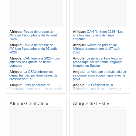
Afrique:
Revue de presse de
Afrique:
CAN féminine 2026 - Les
l'Afrique francophone du 07 août
affiches des quarts de finale
2026
connues
Afrique:
Revue de presse de
Afrique:
Revue de presse de
l'Afrique francophone du 07 août
l'Afrique francophone du 07 août
2026
2026
Afrique:
CAN féminine 2026 - Les
Angola:
Le ministre Téte António
affiches des quarts de finale
préoccupé par les fonds angolais
connues
bloqués en Suisse
Afrique:
La CEA renforce les
Angola:
Le Vietnam souhaite élargir
capacités des parlementaires de
sa coopération économique avec le
l'Afrique de l'Est
pays
Afrique:
Etats généraux de
Angola:
Le Président de la
l'assurance pour tous - Le pacte de
République appelle les nouveaux
rupture
responsables à renforcer l'action de
l'Exécutif
Afrique:
CAN féminine 2026 - Les
huit nations qualifiés pour les quarts
Angola:
Le pays se dote d'une
Afrique Centrale
Afrique de l'Est
de finale
usine de conditionnement et de
traitement des semences
Afrique:
Comment mieux élever
ses enfants ? Voici les résultats d'un
Afrique:
L'Angola possède l'un des
projet testé dans huit pays africains
régimes juridiques les plus complets
du continent
Afrique:
L'Angola possède l'un des
régimes juridiques les plus complets
Angola:
Un ministre d'État souligne
du continent
l'importance de la stabilisation de