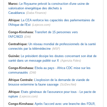
Maroc:
Le Royaume prévoit la construction d'une usine de
valorisation énergétique des déchets à
Casablanca
(Daba Finance)
Afrique:
La CEA renforce les capacités des parlementaires de
l'Afrique de l'Est
(Lejecos.com)
Congo-Kinshasa:
Transfert de 15 personnes vers
l'AFC/M23
(DW)
Centrafrique:
Un réseau mondial de professionnels de la santé
connectés par la télémédecine
(MSF)
Guinée:
Le président dissipe les doutes concernant son état de
santé dans un message publié sur X
(Agenzia Fides)
Congo-Kinshasa:
Ebola au pays - Africa CDC mise sur les
communautés
(DW)
Afrique Centrale:
L'explosion de la demande de viande de
brousse extermine la faune sauvage
(SciDev.Net)
Afrique:
Etats généraux de l'assurance pour tous - Le pacte de
rupture
(Lejecos.com)
Congo-Kinshasa:
Après l'accord avec une branche des FDLR,