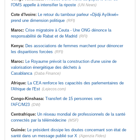
l'OMS appelle à intensifier la riposte
(UN News)
Cote d'Ivoire:
Le retour du tambour parleur «Djidji Ayôkwé»
prend une dimension politique
(RFI)
Maroc:
Crise migratoire à Ceuta - Une ONG dénonce la
responsabilité de Rabat et de Madrid
(RFI)
Kenya:
Des associations de femmes marchent pour dénoncer
les disparitions forcées
(RFI)
Maroc:
Le Royaume prévoit la construction d'une usine de
valorisation énergétique des déchets à
Casablanca
(Daba Finance)
Afrique:
La CEA renforce les capacités des parlementaires de
l'Afrique de l'Est
(Lejecos.com)
Congo-Kinshasa:
Transfert de 15 personnes vers
l'AFC/M23
(DW)
Centrafrique:
Un réseau mondial de professionnels de la santé
connectés par la télémédecine
(MSF)
Guinée:
Le président dissipe les doutes concernant son état de
santé dans un message publié sur X
(Agenzia Fides)