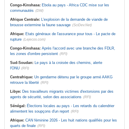
Congo-Kinshasa:
Ebola au pays - Africa CDC mise sur les
communautés
(DW)
Afrique Centrale:
L'explosion de la demande de viande de
brousse extermine la faune sauvage
(SciDev.Net)
Afrique:
Etats généraux de l'assurance pour tous - Le pacte de
rupture
(Lejecos.com)
Congo-Kinshasa:
Après l'accord avec une branche des FDLR,
les zones d'ombre persistent
(RFI)
Sud-Soudan:
Le pays à la croisée des chemins, alerte
l'ONU
(RFI)
Centrafrique:
Un gendarme détenu par le groupe armé AAKG
retrouve la liberté
(RFI)
Libye:
Des travailleurs migrants victimes d'extorsions par des
agents de sécurité, selon des associations
(RFI)
Sénégal:
Élections locales au pays - Les retards du calendrier
alimentent les soupçons d'un report
(RFI)
Afrique:
CAN féminine 2026 - Les huit nations qualifiés pour les
quarts de finale
(RFI)