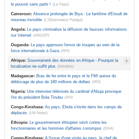
le pouvoir sans partir !
(Le Pays)
Cameroun:
Absence prolongée de Biya - Le fantôme d'Etoudi de
nouveau invisible
(L'Observateur Paalga)
Angola:
Le pays criminalise la diffusion de fausses informations
sur Internet
(ANGOP)
Ouganda:
Le pays approuve l'envoi de troupes au sein de la
force internationale à Gaza
(RFI)
Afrique:
Souveraineté des données en Afrique - Pourquoi la
localisation ne suffit plus
(InfoWire)
Madagascar:
Bras de fer entre le pays et le FMI autour du
déblocage de plus de 180 millions de dollars
(RFI)
Nigeria:
Une interview télévisée du cardinal d'Abuja provoque
l'ire du président Bola Tinubu
(RFI)
Congo-Kinshasa:
Au pays, Ebola s'invite dans les camps de
déplacés
(UN News)
Ethiopie:
Le gouvernement éthiopien sévit contre les
fonctionnaires et les hommes d'affaires corrompus
(ENA)
Congo-Kinshasa:
A l'issue d'une visite au pays, le chef de