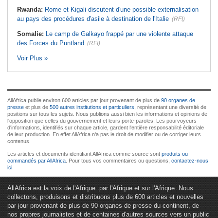
Rwanda:
Rome et Kigali discutent d'une possible externalisation
au pays des procédures d'asile à destination de l'Italie
(RFI)
Somalie:
Le camp de Galkayo frappé par une violente attaque
des Forces du Puntland
(RFI)
Voir Plus »
AllAfrica publie environ 600 articles par jour provenant de plus de
90 organes de
presse
et plus de
500 autres institutions et particuliers
, représentant une diversité de
positions sur tous les sujets. Nous publions aussi bien les informations et opinions de
l'opposition que celles du gouvernement et leurs porte-paroles. Les pourvoyeurs
d'informations, identifiés sur chaque article, gardent l'entière responsabilité éditoriale
de leur production. En effet AllAfrica n'a pas le droit de modifier ou de corriger leurs
contenus.
Les articles et documents identifiant AllAfrica comme source sont
produits ou
commandés par AllAfrica
. Pour tous vos commentaires ou questions,
contactez-nous
ici
.
AllAfrica est la voix de l'Afrique. par l'Afrique et sur l'Afrique. Nous
collectons, produisons et distribuons plus de 600 articles et nouvelles
par jour provenant de plus de 90 organes de presse du continent, de
nos propres journalistes et de centaines d'autres sources vers un public