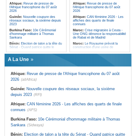
pays des procédures d'asile à
Afrique:
Revue de presse de
Afrique:
Revue de presse de
destination de l'Italie
l'Afrique francophone du 07 août
l'Afrique francophone du 07 août
2026
2026
Guinée:
Nouvelle coupure des
Afrique:
CAN féminine 2026 - Les
réseaux sociaux, la sixième depuis
affiches des quarts de finale
2023
connues
Burkina Faso:
10e Cérémonial
Maroc:
Crise migratoire à Ceuta -
d'hommage militaire à Thomas
Une ONG dénonce la responsabilité
Sankara
de Rabat et de Madrid
Bénin:
Election de talon a la tête du
Maroc:
Le Royaume prévoit la
Sénat - Quand patrice quitte le
construction d'une usine de
pouvoir sans partir !
valorisation énergétique des
déchets à Casablanca
Cameroun:
Absence prolongée de
A La Une
Biya - Le fantôme d'Etoudi de
Libye:
Des travailleurs migrants
nouveau invisible
victimes d'extorsions par des
agents de sécurité, selon des
Nigeria:
Une interview télévisée du
associations
Afrique:
Revue de presse de l'Afrique francophone du 07 août
cardinal d'Abuja provoque l'ire du
président Bola Tinubu
Afrique:
CAN féminine 2026 - Les
2026
(allAfrica)
huit nations qualifiés pour les quarts
Cote d'Ivoire:
Le retour du tambour
de finale
parleur «Djidji Ayôkwé» prend une
Guinée:
Nouvelle coupure des réseaux sociaux, la sixième
dimension politique
Afrique:
Promesse de la finale de la
depuis 2023
(RFI)
Coupe du Monde 2030 au Maroc -
Guinée:
Le président dissipe les
Infantino marquera-t-il le but de son
doutes concernant son état de
maintien ?
Afrique:
CAN féminine 2026 - Les affiches des quarts de finale
santé dans un message publié sur X
Afrique:
Partenariat Afrique-Monde
connues
(APS)
Afrique:
Etats généraux de
arabe - Des mesures adoptées pour
l'assurance pour tous - Le pacte de
relancer la coopération
rupture
Burkina Faso:
10e Cérémonial d'hommage militaire à Thomas
Maroc:
Driss Lachguar - Les défis
Sankara
(Sidwaya)
migratoires se résolvent par la
coopération internationale et le
traitement courageux des causes
Bénin:
Election de talon a la tête du Sénat - Quand patrice quitte
profondes