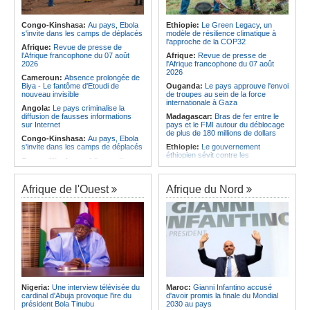
Afrique:
La LSF salue le lancement
corrige le Kabuscorp en match de
du premier ETF obligataire
préparation
souverain africain (USD) disponible
Congo-Kinshasa:
Au pays, Ebola
Ethiopie:
Le Green Legacy, un
Angola:
Des experts prélèvent des
en Europe
s'invite dans les camps de déplacés
modèle de résilience climatique à
échantillons pour identifier les
l'approche de la COP32
Afrique:
Promesse de la finale de la
victimes de l'accident de Cuanza-
Afrique:
Revue de presse de
Coupe du Monde 2030 au Maroc -
Sul
l'Afrique francophone du 07 août
Afrique:
Revue de presse de
Infantino marquera-t-il le but de son
2026
l'Afrique francophone du 07 août
maintien ?
2026
Cameroun:
Absence prolongée de
Biya - Le fantôme d'Etoudi de
Ouganda:
Le pays approuve l'envoi
nouveau invisible
de troupes au sein de la force
internationale à Gaza
Angola:
Le pays criminalise la
diffusion de fausses informations
Madagascar:
Bras de fer entre le
sur Internet
pays et le FMI autour du déblocage
de plus de 180 millions de dollars
Congo-Kinshasa:
Au pays, Ebola
s'invite dans les camps de déplacés
Ethiopie:
Le gouvernement
éthiopien sévit contre les
Congo-Kinshasa:
A l'issue d'une
fonctionnaires et les hommes
visite au pays, le chef de l'OMS
d'affaires corrompus
appelle à intensifier la riposte
Kenya:
Des associations de
Afrique de l'Ouest
Afrique du Nord
Congo-Kinshasa:
Transfert de 15
femmes marchent pour dénoncer
personnes vers l'AFC/M23
les disparitions forcées
Centrafrique:
Un réseau mondial
Afrique:
La CEA renforce les
de professionnels de la santé
capacités des parlementaires de
connectés par la télémédecine
l'Afrique de l'Est
Congo-Kinshasa:
Ebola au pays -
Congo-Kinshasa:
Après l'accord
Africa CDC mise sur les
avec une branche des FDLR, les
communautés
zones d'ombre persistent
Afrique Centrale:
L'explosion de la
Sud-Soudan:
Le pays à la croisée
demande de viande de brousse
des chemins, alerte l'ONU
Nigeria:
Une interview télévisée du
Maroc:
Gianni Infantino accusé
extermine la faune sauvage
cardinal d'Abuja provoque l'ire du
d'avoir promis la finale du Mondial
Rwanda:
Rome et Kigali discutent
président Bola Tinubu
2030 au pays
d'une possible externalisation au