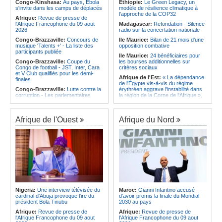
l'Amitié
Congo-Kinshasa:
Au pays, Ebola
Ethiopie:
Le Green Legacy, un
Afrique:
Le Maroc et l'Afrique du
s'invite dans les camps de déplacés
modèle de résilience climatique à
Angola:
Le MAT organise la
Sud se retrouvent quatre ans après
l'approche de la COP32
troisième édition de la Semaine du
Afrique:
Revue de presse de
la finale
développement local à Namibe
l'Afrique Francophone du 09 aout
Madagascar:
Refondation - Silence
Afrique:
Côte d'Ivoire - Algérie, un
2026
radio sur la concertation nationale
duel de contrastes
Congo-Brazzaville:
Concours de
Ile Maurice:
Bilan de 21 mois d'une
musique 'Talents +' - La liste des
opposition combative
participants publiée
Ile Maurice:
24 bénéficiaires pour
Congo-Brazzaville:
Coupe du
les bourses additionnelles sur
Congo de football - JST, Inter, Cara
critères sociaux
et V Club qualifiés pour les demi-
Afrique de l'Est:
« La dépendance
finales
de l'Égypte vis-à-vis du régime
Congo-Brazzaville:
Lutte contre la
érythréen aggrave l'instabilité dans
corruption - Les parlementaires
la région de la Corne de l'Afrique »,
sensibilisés
selon le RSADO
Congo-Brazzaville:
Santé publique
Ethiopie:
Le peuple oromo s'est
- Ollombo réceptionne son hôpital de
historiquement opposé à des
Afrique de l'Ouest
Afrique du Nord
référence
systèmes administratifs défaillants
Congo-Brazzaville:
Lutte contre
Ethiopie:
« Le renforcement des
les épidémies - Les employés de la
capacités de l'armée de l'air
maison de retraite Kambissi en
éthiopienne consolide la dissuasion
formation
nationale », déclare le commandant
en second
Congo-Brazzaville:
Distinction -
Darrel Ornelle Elion Assiana promue
Afrique de l'Est:
« Les dirigeants
maître-assistant Cames
érythréens font obstacle à la stabilité
et au développement de la région »,
Afrique:
Naomi Eto (Cameroun) - «
selon un professeur de l'université
Face au Nigeria, nous donnerons
Nigeria:
Une interview télévisée du
Maroc:
Gianni Infantino accusé
d'Uppsala
tout sur le terrain. »
cardinal d'Abuja provoque l'ire du
d'avoir promis la finale du Mondial
Ile Maurice:
Dharam Gokhool -
président Bola Tinubu
2030 au pays
Cameroun:
Ngoh Ngoh, l'homme
«Kan mo vinn prezidan mo pa okip
qui signe à la place de Biya
Afrique:
Revue de presse de
Afrique:
Revue de presse de
mo sekirite»
l'Afrique Francophone du 09 aout
l'Afrique Francophone du 09 aout
Ile Maurice:
Chetan Baboolall - Le