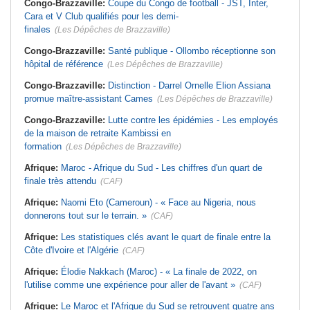
Congo-Brazzaville:
Coupe du Congo de football - JST, Inter,
Cara et V Club qualifiés pour les demi-
finales
(Les Dépêches de Brazzaville)
Congo-Brazzaville:
Santé publique - Ollombo réceptionne son
hôpital de référence
(Les Dépêches de Brazzaville)
Congo-Brazzaville:
Distinction - Darrel Ornelle Elion Assiana
promue maître-assistant Cames
(Les Dépêches de Brazzaville)
Congo-Brazzaville:
Lutte contre les épidémies - Les employés
de la maison de retraite Kambissi en
formation
(Les Dépêches de Brazzaville)
Afrique:
Maroc - Afrique du Sud - Les chiffres d'un quart de
finale très attendu
(CAF)
Afrique:
Naomi Eto (Cameroun) - « Face au Nigeria, nous
donnerons tout sur le terrain. »
(CAF)
Afrique:
Les statistiques clés avant le quart de finale entre la
Côte d'Ivoire et l'Algérie
(CAF)
Afrique:
Élodie Nakkach (Maroc) - « La finale de 2022, on
l'utilise comme une expérience pour aller de l'avant »
(CAF)
Afrique:
Le Maroc et l'Afrique du Sud se retrouvent quatre ans