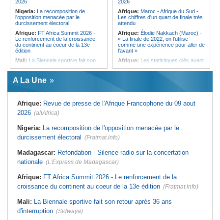
2026
2026
discret de Bel-Air face au vacarme
Nigeria:
La recomposition de
Afrique:
Maroc - Afrique du Sud -
de Port-Louis
l'opposition menacée par le
Les chiffres d'un quart de finale très
durcissement électoral
attendu
Afrique:
FT Africa Summit 2026 -
Afrique:
Élodie Nakkach (Maroc) -
Le renforcement de la croissance
« La finale de 2022, on l'utilise
du continent au coeur de la 13e
comme une expérience pour aller de
édition
l'avant »
Mali:
La Biennale sportive fait son
Afrique:
Les statistiques clés avant
retour après 36 ans d'interruption
le quart de finale entre la Côte
d'Ivoire et l'Algérie
Afrique de l'Ouest:
Marché
A La Une
financier régional - Un bon plant
Afrique:
Le Maroc et l'Afrique du
pour le secteur agricole
Sud se retrouvent quatre ans après
la finale
Afrique de l'Ouest:
Terrorisme,
Afrique:
Revue de presse de l'Afrique Francophone du 09 aout
armes légères - L'ONU tire la
Afrique:
Côte d'Ivoire - Algérie, un
sonnette d'alarme
duel de contrastes
2026
(allAfrica)
Sénégal:
FERA - La DG sortante
Afrique:
AfroBasket U18 - Le
revendique un redressement
Sénégal bat la Tunisie et prend le
Nigeria:
La recomposition de l'opposition menacée par le
financier du fonds
quart
durcissement électoral
(Fratmat.info)
Sénégal:
Affaire d'actes contre
Tunisie:
Enseignement supérieur -
nature - Le procureur du TGI de
Le pays lance son premier master
Madagascar:
Refondation - Silence radio sur la concertation
Pikine-Guédiawaye interjette appel
interconnecté « One Health »
de l'ordonnance de non-lieu partiel et
nationale
(L'Express de Madagascar)
Tunisie:
La CCI de Tunis lance le
de renvoi de plusieurs prévenus
pôle « SPEEDUP » pour propulser
Sénégal:
FERA - Priorité à
les startups à l'international
Afrique:
FT Africa Summit 2026 - Le renforcement de la
l'économie de la préservation,
croissance du continent au coeur de la 13e édition
Cheikh Dieng décline sa vision
(Fratmat.info)
Mali:
La Biennale sportive fait son retour après 36 ans
d'interruption
(Sidwaya)