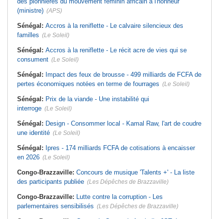
des pionnières du mouvement féminin africain à l'honneur
(ministre)
(APS)
Sénégal:
Accros à la reniflette - Le calvaire silencieux des
familles
(Le Soleil)
Sénégal:
Accros à la reniflette - Le récit acre de vies qui se
consument
(Le Soleil)
Sénégal:
Impact des feux de brousse - 499 milliards de FCFA de
pertes économiques notées en terme de fourrages
(Le Soleil)
Sénégal:
Prix de la viande - Une instabilité qui
interroge
(Le Soleil)
Sénégal:
Design - Consommer local - Kamal Raw, l'art de coudre
une identité
(Le Soleil)
Sénégal:
Ipres - 174 milliards FCFA de cotisations à encaisser
en 2026
(Le Soleil)
Congo-Brazzaville:
Concours de musique 'Talents +' - La liste
des participants publiée
(Les Dépêches de Brazzaville)
Congo-Brazzaville:
Lutte contre la corruption - Les
parlementaires sensibilisés
(Les Dépêches de Brazzaville)