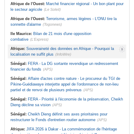
Afrique de l'Ouest:
Marché financier régional - Un bon plant pour
le secteur agricole
(Le Soleil)
Afrique de l'Ouest:
Terrorisme, armes légères - L'ONU tire la
sonnette d'alarme
(Togonews)
Ile Maurice:
Bilan de 21 mois d'une opposition
combative
(L'Express)
Afrique:
Souveraineté des données en Afrique - Pourquoi la
localisation ne suffit plus
(InfoWire)
Sénégal:
FERA - La DG sortante revendique un redressement
financier du fonds
(APS)
Sénégal:
Affaire d'actes contre nature - Le procureur du TGI de
Pikine-Guédiawaye interjette appel de l'ordonnance de non-lieu
partiel et de renvoi de plusieurs prévenus
(APS)
Sénégal:
FERA - Priorité à l'économie de la préservation, Cheikh
Dieng décline sa vision
(APS)
Sénégal:
Cheikh Dieng définit ses axes prioritaires pour
restructurer le Fonds d'entretien routier autonome
(APS)
Afrique:
JIFA 2026 à Dakar - La commémoration de l'héritage