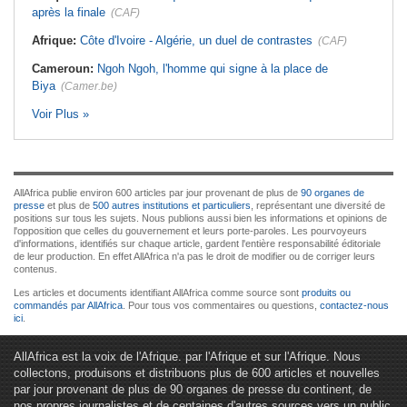
après la finale
(CAF)
Afrique:
Côte d'Ivoire - Algérie, un duel de contrastes
(CAF)
Cameroun:
Ngoh Ngoh, l'homme qui signe à la place de
Biya
(Camer.be)
Voir Plus »
AllAfrica publie environ 600 articles par jour provenant de plus de
90 organes de
presse
et plus de
500 autres institutions et particuliers
, représentant une diversité de
positions sur tous les sujets. Nous publions aussi bien les informations et opinions de
l'opposition que celles du gouvernement et leurs porte-paroles. Les pourvoyeurs
d'informations, identifiés sur chaque article, gardent l'entière responsabilité éditoriale
de leur production. En effet AllAfrica n'a pas le droit de modifier ou de corriger leurs
contenus.
Les articles et documents identifiant AllAfrica comme source sont
produits ou
commandés par AllAfrica
. Pour tous vos commentaires ou questions,
contactez-nous
ici
.
AllAfrica est la voix de l'Afrique. par l'Afrique et sur l'Afrique. Nous
collectons, produisons et distribuons plus de 600 articles et nouvelles
par jour provenant de plus de 90 organes de presse du continent, de
nos propres journalistes et de centaines d'autres sources vers un public