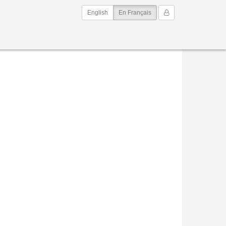
(current)
Mon Compte
English
En Français