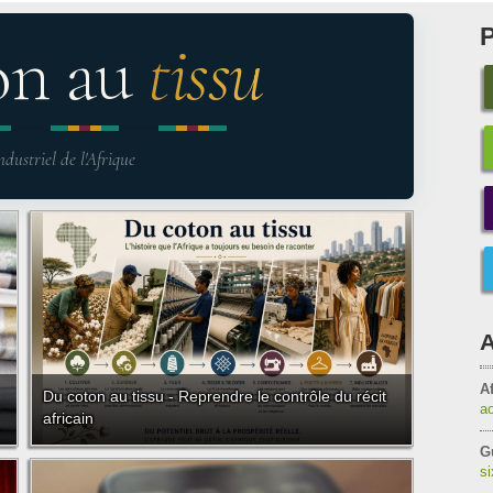
on au
tissu
ndustriel de l'Afrique
A
Af
Du coton au tissu - Reprendre le contrôle du récit
a
africain
G
s