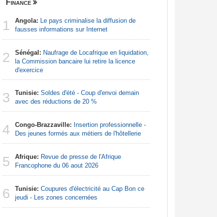
Finance
Nigeria
Angola:
Le pays criminalise la diffusion de
Afrique:
1
1
fausses informations sur Internet
francopho
Sénégal:
Naufrage de Locafrique en liquidation,
Nigeria:
2
2
la Commission bancaire lui retire la licence
d'Abuja p
d'exercice
Afrique:
3
Tunisie:
Soldes d'été - Coup d'envoi demain
Francoph
3
avec des réductions de 20 %
Afrique:
4
Congo-Brazzaville:
Insertion professionnelle -
Zambie rej
4
Des jeunes formés aux métiers de l'hôtellerie
Afrique:
5
Afrique:
Revue de presse de l'Afrique
francopho
5
Francophone du 06 aout 2026
Afrique:
6
Tunisie:
Coupures d'électricité au Cap Bon ce
file en q
6
jeudi - Les zones concernées
Afrique: