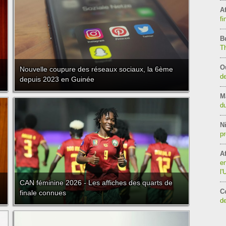
Af
fi
B
T
O
Nouvelle coupure des réseaux sociaux, la 6ème
de
depuis 2023 en Guinée
M
du
Ni
pr
Af
en
l
CAN féminine 2026 - Les affiches des quarts de
C
finale connues
de