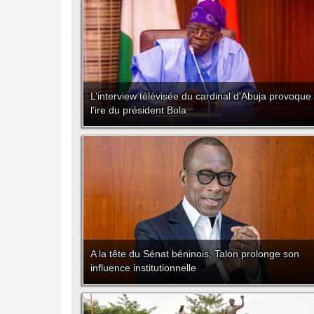
L’interview télévisée du cardinal d'Abuja provoque
l'ire du président Bola
A la tête du Sénat béninois, Talon prolonge son
influence institutionnelle