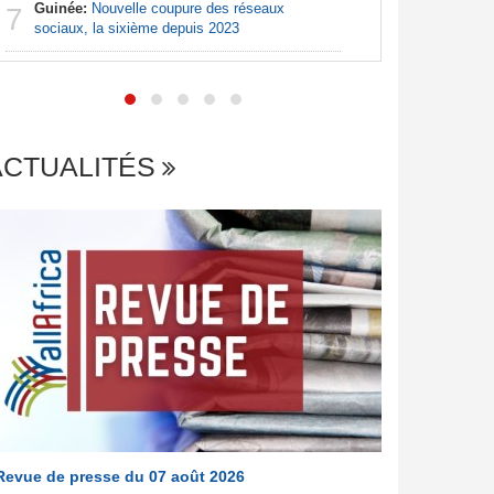
7
Guinée:
Nouvelle coupure des réseaux
visent un 
7
sociaux, la sixième depuis 2023
Marocain
ACTUALITÉS
Revue de presse du 07 août 2026