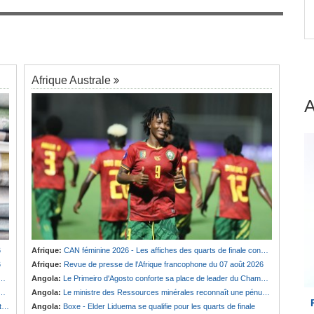
es
Afrique:
Revue de presse de l'Afrique
7
francophone du 07 août 2026
Afrique Australe
6
Afrique:
CAN féminine 2026 - Les affiches des quarts de finale connues
6
Afrique:
Revue de presse de l'Afrique francophone du 07 août 2026
Angola:
Le Primeiro d'Agosto conforte sa place de leader du Championnat national féminin
Angola:
Le ministre des Ressources minérales reconnaît une pénurie de carburants au pays
e
Angola:
Boxe - Elder Liduema se qualifie pour les quarts de finale