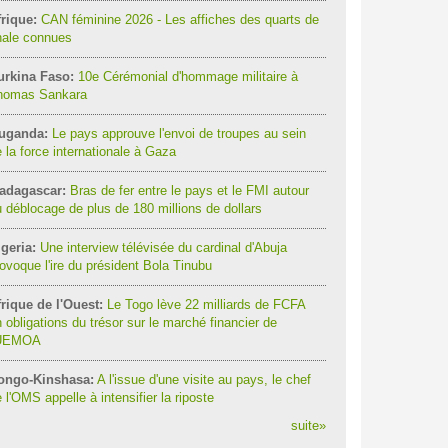
rique:
CAN féminine 2026 - Les affiches des quarts de
nale connues
urkina Faso:
10e Cérémonial d'hommage militaire à
homas Sankara
uganda:
Le pays approuve l'envoi de troupes au sein
 la force internationale à Gaza
adagascar:
Bras de fer entre le pays et le FMI autour
 déblocage de plus de 180 millions de dollars
geria:
Une interview télévisée du cardinal d'Abuja
ovoque l'ire du président Bola Tinubu
rique de l'Ouest:
Le Togo lève 22 milliards de FCFA
 obligations du trésor sur le marché financier de
'UEMOA
ongo-Kinshasa:
A l'issue d'une visite au pays, le chef
 l'OMS appelle à intensifier la riposte
suite
»