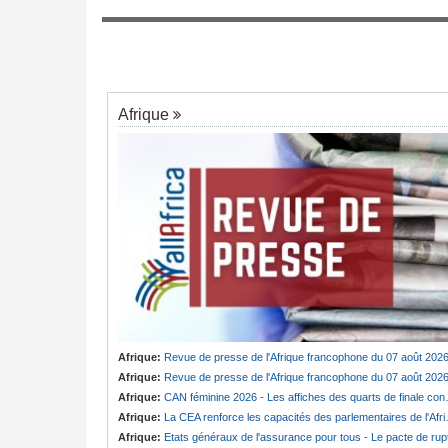
Cameroun:
Olive Ngobo Elok confirme l
7
évisée du cardinal
accusations d'Effoudou
président Bola Tinubu
Afrique
Afrique:
Revue de presse de l'Afrique francophone du 07 août 202
Afrique:
Revue de presse de l'Afrique francophone du 07 août 202
Afrique:
CAN féminine 2026 - Les affiches des quarts de finale connues
Afrique:
La CEA renforce les capacités des parlementaires de l'Afrique de l'Est
Afrique:
Etats généraux de l'assurance pour tous - Le pacte de ruptur