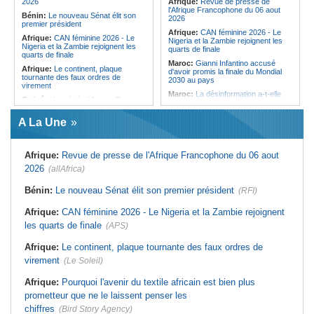
2026
Afrique:
Revue de presse de
Cameroun:
Plusieurs
Ethiopie:
Le chef de la diplomatie et
l'Afrique Francophone du 06 aout
Bénin:
Le nouveau Sénat élit son
ressortissants expulsés des États-
l'Union africaine font le point sur la
2026
premier président
Unis redoutent un retour dans leur
Corne de l'Afrique et la COP32
Afrique:
CAN féminine 2026 - Le
pays
Afrique:
CAN féminine 2026 - Le
Nigeria et la Zambie rejoignent les
Nigeria et la Zambie rejoignent les
quarts de finale
quarts de finale
Maroc:
Gianni Infantino accusé
Afrique:
Le continent, plaque
d'avoir promis la finale du Mondial
tournante des faux ordres de
2030 au pays
virement
Maroc:
La désinformation a-t-elle
Guinée:
Le général Amara Camara
déclenché la crise de Ceuta ?
assume les fonctions présidentielles
Algérie:
France - L'affaire Mehdi
A La Une
Ghana:
John Dramani en Jamaïque
Laribi relance la coopération
pour des questions liées à
policière contre le narcotrafic
l'esclavage
Afrique:
L'Angola participe à la 21e
Sénégal:
Banque mondiale - 340
Afrique:
Revue de presse de l'Afrique Francophone du 06 aout
réunion du Partenariat Afrique-
milliards de FCFA pour soutenir les
Monde arabe au Caire
2026
(allAfrica)
priorités du pays
Afrique:
Sondage Afrobarometer
Mali:
Achat d'un avion présidentiel -
2026 - Le continent, entre ouverture
Bénin:
Le nouveau Sénat élit son premier président
(RFI)
La Cour suprême confirme la
commerciale et défiance migratoire
condamnation de l'ex-ministre de
l'Économie
Afrique:
CAN Féminine 2026 - Ce
Afrique:
CAN féminine 2026 - Le Nigeria et la Zambie rejoignent
silence qui en dit long
Guinée:
Le pays demande à la
les quarts de finale
(APS)
France la restitution du crâne de
Tunisie:
Saïed - La récupération
Bokar Biro et de trois de ses
des fonds du peuple tunisien ne se
Afrique:
Le continent, plaque tournante des faux ordres de
proches
prescrit pas
virement
(Le Soleil)
Afrique:
Pourquoi l'avenir du textile africain est bien plus
prometteur que ne le laissent penser les
chiffres
(Bird Story Agency)