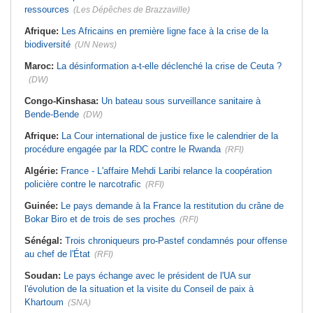
ressources
(Les Dépêches de Brazzaville)
Afrique:
Les Africains en première ligne face à la crise de la
biodiversité
(UN News)
Maroc:
La désinformation a-t-elle déclenché la crise de Ceuta ?
(DW)
Congo-Kinshasa:
Un bateau sous surveillance sanitaire à
Bende-Bende
(DW)
Afrique:
La Cour international de justice fixe le calendrier de la
procédure engagée par la RDC contre le Rwanda
(RFI)
Algérie:
France - L'affaire Mehdi Laribi relance la coopération
policière contre le narcotrafic
(RFI)
Guinée:
Le pays demande à la France la restitution du crâne de
Bokar Biro et de trois de ses proches
(RFI)
Sénégal:
Trois chroniqueurs pro-Pastef condamnés pour offense
au chef de l'État
(RFI)
Soudan:
Le pays échange avec le président de l'UA sur
l'évolution de la situation et la visite du Conseil de paix à
Khartoum
(SNA)