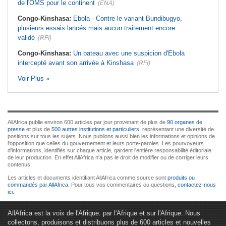
de l'OMS pour le continent
(ENA)
Congo-Kinshasa:
Ebola - Contre le variant Bundibugyo,
plusieurs essais lancés mais aucun traitement encore
validé
(RFI)
Congo-Kinshasa:
Un bateau avec une suspicion d'Ebola
intercepté avant son arrivée à Kinshasa
(RFI)
Voir Plus »
AllAfrica publie environ 600 articles par jour provenant de plus de
90 organes de
presse
et plus de
500 autres institutions et particuliers
, représentant une diversité de
positions sur tous les sujets. Nous publions aussi bien les informations et opinions de
l'opposition que celles du gouvernement et leurs porte-paroles. Les pourvoyeurs
d'informations, identifiés sur chaque article, gardent l'entière responsabilité éditoriale
de leur production. En effet AllAfrica n'a pas le droit de modifier ou de corriger leurs
contenus.
Les articles et documents identifiant AllAfrica comme source sont
produits ou
commandés par AllAfrica
. Pour tous vos commentaires ou questions,
contactez-nous
ici
.
AllAfrica est la voix de l'Afrique. par l'Afrique et sur l'Afrique. Nous
collectons, produisons et distribuons plus de 600 articles et nouvelles