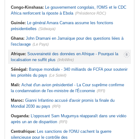
Congo-Kinshasa:
Le gouvernement congolais, l'OMS et le CDC
Africa renforcent la riposte à Ebola
(Présidence RDC)
Guinée:
Le général Amara Camara assume les fonctions
présidentielles
(Sidwaya)
Ghana:
John Dramani en Jamaïque pour des questions liées à
l'esclavage
(Le Pays)
Afrique:
Souveraineté des données en Afrique - Pourquoi la
localisation ne suffit plus
(InfoWire)
Sénégal:
Banque mondiale - 340 milliards de FCFA pour soutenir
les priorités du pays
(Le Soleil)
Mali:
Achat d'un avion présidentiel - La Cour suprême confirme
la condamnation de l'ex-ministre de l'Économie
(RFI)
Maroc:
Gianni Infantino accusé d'avoir promis la finale du
Mondial 2030 au pays
(RFI)
Ouganda:
L'opposant Sam Mugumya réapparaît dans une vidéo
après un an de disparition
(RFI)
Centrafrique:
Les sanctions de l'ONU cachent la guerre
silencieuse pour le contrôle des