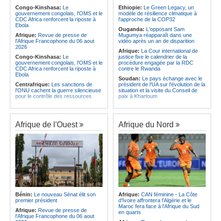
veut une plateforme de mobilisation
intégrés au système éducatif au
Congo-Kinshasa:
Le
Ethiopie:
Le Green Legacy, un
des investissements
pays
gouvernement congolais, l'OMS et le
modèle de résilience climatique à
CDC Africa renforcent la riposte à
l'approche de la COP32
Afrique:
L'Angola participe à la 21e
Angola:
Le Brent ouvre à 78,82
Ebola
réunion du Partenariat Afrique-
dollars le baril
Ouganda:
L'opposant Sam
Monde arabe au Caire
Afrique:
Revue de presse de
Mugumya réapparaît dans une
l'Afrique Francophone du 06 aout
vidéo après un an de disparition
2026
Afrique:
La Cour international de
Congo-Kinshasa:
Le
justice fixe le calendrier de la
gouvernement congolais, l'OMS et le
procédure engagée par la RDC
CDC Africa renforcent la riposte à
contre le Rwanda
Ebola
Soudan:
Le pays échange avec le
Centrafrique:
Les sanctions de
président de l'UA sur l'évolution de la
l'ONU cachent la guerre silencieuse
situation et la visite du Conseil de
pour le contrôle des ressources
paix à Khartoum
Congo-Kinshasa:
Un bateau sous
Afrique:
L'Éthiopie accueillera la
surveillance sanitaire à Bende-
76e session du Comité régional de
Bende
l'OMS pour le continent
Afrique de l'Ouest
Afrique du Nord
Afrique:
La Cour international de
Kenya:
Une nouvelle récolte
justice fixe le calendrier de la
d'espoir - Le coton Bt relance la
procédure engagée par la RDC
filière cotonnière à Lamu
contre le Rwanda
Madagascar:
A Tamatave,
Afrique:
Visite du Président de la
l'extension du port provoque
République et de la Première Dame
l'expulsion de centaines de familles
à Yamoussoukro
Afrique:
Le Bénin s'inspire des
Afrique:
L'Angola participe à la 21e
expériences de l'Éthiopie pour
réunion du Partenariat Afrique-
accélérer sa transformation
Monde arabe au Caire
numérique
Bénin:
Le nouveau Sénat élit son
Afrique:
CAN féminine - La Côte
Congo-Kinshasa:
Ebola - Contre le
Ethiopie:
« L'Égypte se sert de la
premier président
d'Ivoire affrontera l'Algérie et le
variant Bundibugyo, plusieurs
question du GERD pour détourner
Maroc fera face à l'Afrique du Sud
Afrique:
Revue de presse de
essais lancés mais aucun traitement
l'attention des défis nationaux » - Le
en quarts
l'Afrique Francophone du 06 aout
encore validé
président de l'EIPD