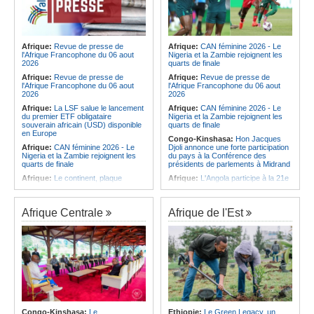
Afrique:
Revue de presse de
Afrique:
CAN féminine 2026 - Le
l'Afrique Francophone du 06 aout
Nigeria et la Zambie rejoignent les
2026
quarts de finale
Afrique:
Revue de presse de
Afrique:
Revue de presse de
l'Afrique Francophone du 06 aout
l'Afrique Francophone du 06 aout
2026
2026
Afrique:
La LSF salue le lancement
Afrique:
CAN féminine 2026 - Le
du premier ETF obligataire
Nigeria et la Zambie rejoignent les
souverain africain (USD) disponible
quarts de finale
en Europe
Congo-Kinshasa:
Hon Jacques
Afrique:
CAN féminine 2026 - Le
Djoli annonce une forte participation
Nigeria et la Zambie rejoignent les
du pays à la Conférence des
quarts de finale
présidents de parlements à Midrand
Afrique:
Le continent, plaque
Afrique:
L'Angola participe à la 21e
tournante des faux ordres de
réunion du Partenariat Afrique-
virement
Monde arabe au Caire
Afrique:
Pourquoi l'avenir du textile
Afrique:
CAN féminine - La Côte
Afrique Centrale
Afrique de l'Est
africain est bien plus prometteur que
d'Ivoire affrontera l'Algérie et le
ne le laissent penser les chiffres
Maroc fera face à l'Afrique du Sud
en quarts
Afrique:
L'essor historique de
l'Éthiopie met à mal la campagne
Afrique:
Revue de presse de
d'hostilité menée par Le Caire
l'Afrique francophone du 05 août
2026
Afrique:
La Cour international de
justice fixe le calendrier de la
Afrique:
L'Angola et l'UA préparent
procédure engagée par la RDC
le sommet sur la prévention et la
contre le Rwanda
résolution des conflits
Afrique:
Ligue des Champions de la
Angola:
Le paiement échelonné
Congo-Kinshasa:
Le
Ethiopie:
Le Green Legacy, un