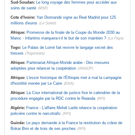
Sud-Soudan:
Le long voyage des femmes pour accéder aux
soins de santé
(MSF)
Cote d'Ivoire:
Yan Diomandé signe au Real Madrid pour 125
millions d'euros
(Le Soleil)
Afrique:
Promesse de la finale de la Coupe du Monde 2030 au
Maroc - Infantino marquera-t-il le but de son maintien ?
(Le Pays)
Togo:
Le Palais de Lomé fait revivre le langage secret des
tresses
(Togonews)
Afrique:
Partenariat Afrique-Monde arabe - Des mesures
adoptées pour relancer la coopération
(ANGOP)
Afrique:
L'essor historique de l'Éthiopie met à mal la campagne
d'hostilité menée par Le Caire
(ENA)
Afrique:
La Cour international de justice fixe le calendrier de la
procédure engagée par la RDC contre le Rwanda
(RFI)
Algérie:
France - L'affaire Mehdi Laribi relance la coopération
policière contre le narcotrafic
(RFI)
Guinée:
Le pays demande à la France la restitution du crâne de
Bokar Biro et de trois de ses proches
(RFI)