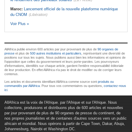
(La Presse)
Maroc:
Lancement officiel de la nouvelle plateforme numérique
du CNOM
(Libération)
Voir Plus »
AllAfrica publie environ 600 articles par jour provenant de plus de
90 organes de
presse
et plus de
500 autres institutions et particuliers
, représentant une diversité de
positions sur tous les sujets. Nous publions aussi bien les informations et opinions de
l'opposition que celles du gouvernement et leurs porte-paroles. Les pourvoyeurs
d'informations, identifiés sur chaque article, gardent l'entière responsabilité éditoriale
de leur production. En effet AllAfrica n'a pas le droit de modifier ou de corriger leurs
contenus.
Les articles et documents identifiant AllAfrica comme source sont
produits ou
commandés par AllAfrica
. Pour tous vos commentaires ou questions,
contactez-nous
ici
.
AllAfrica est la voix de l'Afrique. par l'Afrique et sur l'Afrique. Nous
collectons, produisons et distribuons plus de 600 articles et nouvelles
par jour provenant de plus de 90 organes de presse du continent, de
nos propres journalistes et de centaines d'autres sources vers un public
africain et mondial. Nous opérons à partir de Cape Town, Dakar, Abuja,
Johannesburg, Nairobi et Washington DC.