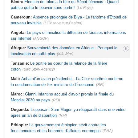
Bénin:
Election de talon a la tête du Sénat béninois - Quand
patrice quitte le pouvoir sans partir !
(Le Pays)
Cameroun:
Absence prolongée de Biya - Le fantôme d'Etoudi de
nouveau invisible
(L'Observateur Paalga)
Angola:
Le pays criminalise la diffusion de fausses informations
sur Internet
(ANGOP)
Afrique:
Souveraineté des données en Afrique - Pourquoi la
localisation ne suffit plus
(InfoWire)
Tanzanie:
Le textile au cœur de la relance de la filière
coton
(Bird Story Agency)
Mali:
Achat d'un avion présidentiel - La Cour suprême confirme
la condamnation de l'ex-ministre de l'Économie
(RFI)
Maroc:
Gianni Infantino accusé d'avoir promis la finale du
Mondial 2030 au pays
(RFI)
Ouganda:
L'opposant Sam Mugumya réapparaît dans une vidéo
après un an de disparition
(RFI)
Ethiopie:
Le gouvernement éthiopien sévit contre les
fonctionnaires et les hommes d'affaires corrompus
(ENA)