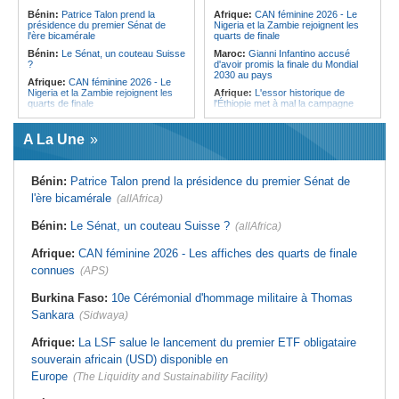
l'Égypte - Exploiter la région par tous
politique 2026
Bénin:
Patrice Talon prend la
Afrique:
CAN féminine 2026 - Le
les moyens, entraver la coopération
présidence du premier Sénat de
Nigeria et la Zambie rejoignent les
Congo-Kinshasa:
Gratien de
équitable par tous les moyens
l'ère bicamérale
quarts de finale
Saint-Nicolas Iracan - « Je ne
soutiendrai jamais un dialogue
Bénin:
Le Sénat, un couteau Suisse
Maroc:
Gianni Infantino accusé
destiné au partage du pouvoir ou à
?
d'avoir promis la finale du Mondial
la légitimation des groupes armés »
2030 au pays
Afrique:
CAN féminine 2026 - Le
Nigeria et la Zambie rejoignent les
Afrique:
L'essor historique de
quarts de finale
l'Éthiopie met à mal la campagne
d'hostilité menée par Le Caire
Afrique:
Le continent, plaque
tournante des faux ordres de
Algérie:
France - L'affaire Mehdi
A La Une
virement
Laribi relance la coopération
policière contre le narcotrafic
Mali:
Achat d'un avion présidentiel -
La Cour suprême confirme la
Tunisie:
Au pays - 6 morts et 18
Bénin:
Patrice Talon prend la présidence du premier Sénat de
condamnation de l'ex-ministre de
blessés dans un grave accident de
l'Économie
la route
l'ère bicamérale
(allAfrica)
Guinée:
Le pays demande à la
Tunisie:
Une maison entièrement
France la restitution du crâne de
calcinée à Moknine après le
Bénin:
Le Sénat, un couteau Suisse ?
(allAfrica)
Bokar Biro et de trois de ses
rétablissement du courant
proches
Afrique:
Ligue des Champions de la
Afrique:
CAN féminine 2026 - Les affiches des quarts de finale
Bénin:
Le nouveau Sénat élit son
CAF - L'Espérance exemptée au
connues
(APS)
premier président
premier tour, le Club Africain hérite
du Djoliba AC
Cote d'Ivoire:
Protection de
Burkina Faso:
10e Cérémonial d'hommage militaire à Thomas
l'environnement - La Roots Wild
Tunisie:
Crise sanitaire au pays -
Foundation distinguée au Grand Prix
L'OMS alerte sur une hausse
Sankara
(Sidwaya)
Nelson Mandela
incontrôlable d'Ebola
Afrique:
La LSF salue le lancement du premier ETF obligataire
souverain africain (USD) disponible en
Europe
(The Liquidity and Sustainability Facility)