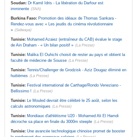
Soudan:
Dr Kamil Idris - La libération du Darfour est
imminente
(SNA)
Burkina Faso:
Promotion des idéaux de Thomas Sankara -
Rendez-vous avec « Les jeudis du cinéma révolutionnaire
»
(Sidwaya)
Tunisie:
Mohamed Azaiez (entraîneur du CAB) évalue le stage
de Ain Draham - « Un bilan positif »
(La Presse)
Tunisie:
Malika El Ouhichi choisit de rester au pays et obtient la
faculté de médecine de Sousse
(La Presse)
Tunisie:
Tennis/Challenger de Grodzisk - Aziz Dougaz éliminé en
huitièmes
(La Presse)
Tunisie:
Festival international de Carthage/Rondo Veneziano -
Bellissimo !
(La Presse)
Tunisie:
Le Mouled devrait être célébré le 25 août, selon les
calculs astronomiques
(La Presse)
Tunisie:
Mondiaux d'athlétisme U20 - Mohamed Ali El Hamdi
décroche sa place en finale du 3000m steeple
(La Presse)
Tunisie:
Une avancée technologique chinoise promet de booster
le rendement des panneaux solaires