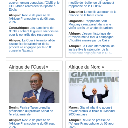
CAF - L'Espérance exemptée au
des services touristiques démarre
gouvernement congolais, l'OMS et le
modèle de résilience climatique à
premier tour, le Club Africain hérite
ce jeudi
CDC Africa renforcent la riposte à
l'approche de la COP32
du Djoliba AC
Ebola
Angola:
Jiu-jitsu - Le pays
Tanzanie:
Le textile au cœur de la
Afrique:
Un consortium européen
décroche une troisième médaille à
Afrique:
Revue de presse de
relance de la filière coton
développe un modèle de production
Abou Dabi
l'Afrique Francophone du 06 aout
Ouganda:
L'opposant Sam
novateur pour les ingrédients
2026
Mugumya réapparaît dans une
pharmaceutiques actifs, une
Centrafrique:
Les sanctions de
vidéo après un an de disparition
opportunité pour le pays
l'ONU cachent la guerre silencieuse
Afrique:
L'essor historique de
pour le contrôle des ressources
l'Éthiopie met à mal la campagne
Afrique:
La Cour international de
d'hostilité menée par Le Caire
justice fixe le calendrier de la
Afrique:
La Cour international de
procédure engagée par la RDC
justice fixe le calendrier de la
contre le Rwanda
procédure engagée par la RDC
Gabon:
Quand une tribune redonne
contre le Rwanda
espoir - Le témoignage bouleversant
Ethiopie:
Addis-Abeba - L'église
du Dr Alphonse Louma Eyougha
d'Afrique lance officiellement son
Afrique de l'Ouest
Afrique du Nord
Congo-Kinshasa:
Plan stratégique
'cheminement' vers la grande
triennal 2026-2028 - L'IGF place la
Assemblée de 2028
digitalisation au coeur des réformes
Afrique de l'Est:
Le pari du régime
!
érythréen - Pousser le Tigray vers
Congo-Kinshasa:
RDC - Félix
une zone tampon dans le cadre
Tshisekedi place le CEFOCK au
d'une nouvelle guerre par
coeur de bataille de l'appropriation
procuration
du Génocost !
Ethiopie:
Le Premier ministre Abiy
Congo-Kinshasa:
Matadi - Le
inaugure le nouveau terminal de
Kongo Central lance la campagne
l'aéroport international de Bahir Dar
Bénin:
Patrice Talon prend la
Maroc:
Gianni Infantino accusé
de sensibilisation au deuxième
Afrique:
La Croix-Rouge
présidence du premier Sénat de
d'avoir promis la finale du Mondial
Recensement général de la
éthiopienne appelle à une
l'ère bicamérale
2030 au pays
population et de l'habitat
mobilisation accrue des ressources
Afrique:
Revue de presse de
Afrique:
Revue de presse de
Congo-Kinshasa:
Le VPM Shabani
locales en Afrique
l'Afrique Francophone du 06 aout
l'Afrique Francophone du 06 aout
remet aux organisations politiques la
Afrique de l'Est:
Le vrai visage de
2026
2026
directive ministérielle de l'année