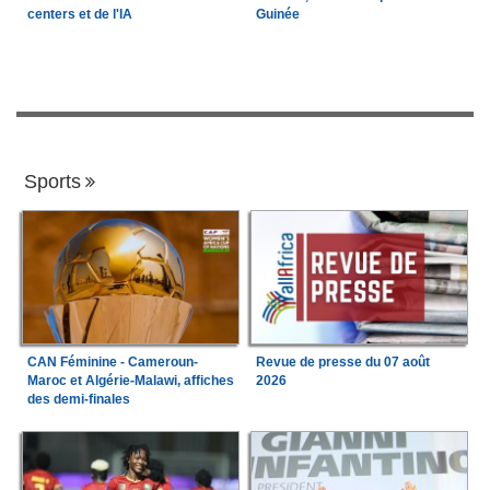
centers et de l'IA
Guinée
Sports
CAN Féminine - Cameroun-
Revue de presse du 07 août
Maroc et Algérie-Malawi, affiches
2026
des demi-finales