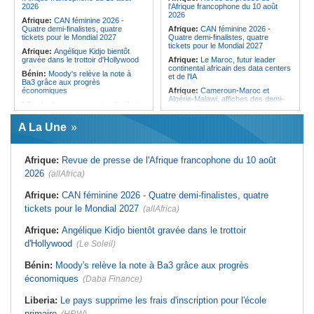
l'or à la Coupe d'Afrique de triathlon
2026
l'Afrique francophone du 10 août
2026
Afrique:
CAN féminine 2026 -
Quatre demi-finalistes, quatre
Afrique:
CAN féminine 2026 -
tickets pour le Mondial 2027
Quatre demi-finalistes, quatre
tickets pour le Mondial 2027
Afrique:
Angélique Kidjo bientôt
gravée dans le trottoir d'Hollywood
Afrique:
Le Maroc, futur leader
continental africain des data centers
Bénin:
Moody's relève la note à
et de l'IA
Ba3 grâce aux progrès
économiques
Afrique:
Cameroun-Maroc et
Algérie-Malawi, affiches des demi-
Liberia:
Le pays supprime les frais
finales de la CAN féminine 2026
d'inscription pour l'école primaire
Maroc:
Alpinisme - À 15 ans, le
A La Une
Mali:
Accrochages entre forces
Marocain Youssef Tazi rêve de
gouvernementales et rebelles
l'Everest après avoir gravi le
encore disséminés sur le territoire
sommet Kang Yatse II
Sénégal:
Sortie violente d'Ousmane
Afrique:
Revue de presse de l'Afrique francophone du 10 août
Maroc:
Ceuta et Melilla - L'histoire
Sonko contre Diomaye Faye
d'un différend qui façonne encore
2026
(allAfrica)
les relations entre le pays et
Afrique:
Cameroun-Maroc et
l'Espagne
Algérie-Malawi, affiches des demi-
Afrique:
CAN féminine 2026 - Quatre demi-finalistes, quatre
finales de la CAN féminine 2026
Afrique:
Un ex-otage allemand
tickets pour le Mondial 2027
(allAfrica)
kidnappé au Niger récupéré par les
Guinée:
L'activiste Bella Bah porté
autorités algériennes
disparu après son interpellation
Afrique:
Angélique Kidjo bientôt gravée dans le trottoir
Afrique:
Bamako - Alger - Câbles et
cartes se reconnectent dans un ciel
d'Hollywood
(Le Soleil)
bien dégagé
Maroc:
Crise migratoire - L'UE
Bénin:
Moody's relève la note à Ba3 grâce aux progrès
salue l'action conjointe du pays et de
économiques
(Daba Finance)
l'Espagne
Liberia:
Le pays supprime les frais d'inscription pour l'école
primaire