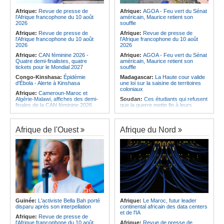
Cameroun et le Malawi réalisent
Afrique:
Avec la guerre au Moyen-
l'exploit et rejoignent le dernier carré
Afrique:
Revue de presse de
Afrique:
AGOA - Feu vert du Sénat
Orient, l'Érythrée opère-t-elle un
l'Afrique francophone du 10 août
américain, Maurice retient son
retour sur la scène diplomatique?
Afrique:
Le Ghana, l'Égypte, le
2026
souffle
Sénégal, le Maroc et l'Afrique du Sud
accueilleront plusieurs compétitions
Afrique:
Revue de presse de
Afrique:
Revue de presse de
de la CAF en 2026/27
l'Afrique francophone du 10 août
l'Afrique francophone du 10 août
2026
2026
Afrique:
CAN féminine 2026 -
Afrique:
AGOA - Feu vert du Sénat
Quatre demi-finalistes, quatre
américain, Maurice retient son
tickets pour le Mondial 2027
souffle
Congo-Kinshasa:
Épidémie
Madagascar:
La Haute cour valide
d'Ébola - Alerte à Kinshasa
une loi sur la saisine de territoires
coloniaux
Afrique:
Cameroun-Maroc et
Algérie-Malawi, affiches des demi-
Soudan:
Ces étudiants qui refusent
finales de la CAN féminine 2026
que la guerre mette fin à leurs
études
Angola:
Une loi sur les «fausses
informations» suscite des craintes
Afrique:
Avec la guerre au Moyen-
pour la liberté d'expression
Orient, l'Érythrée opère-t-elle un
Afrique de l'Ouest
Afrique du Nord
retour sur la scène diplomatique?
Congo-Kinshasa:
Ebola - La
majorité des décès surviennent loin
Ile Maurice:
Maurice regarde vers
des centres de soins
la Maison-Blanche
Gabon:
Avec l'accrochage du
Ethiopie:
Le Parti de la prospérité
drapeau obligatoire, les
placera le bien-être des citoyens au
commerçants de Libreville craignent
coeur du prochain programme
le racket
quinquennal
Congo-Kinshasa:
Après la
Afrique de l'Est:
L'aventurisme
libération de 15 détenus, les
militaire du régime érythréen risque
divergences persistent entre
de replonger la Corne de l'Afrique
Guinée:
L'activiste Bella Bah porté
Afrique:
Le Maroc, futur leader
Kinshasa et l'AFC/M23
dans le conflit
disparu après son interpellation
continental africain des data centers
et de l'IA
Cameroun:
Une épidémie de
Afrique:
Au pays - Mohamed Aziz
Afrique:
Revue de presse de
choléra touche le nord du pays
Hamdi et Youssef Slama décrochent
l'Afrique francophone du 10 août
Afrique:
Revue de presse de