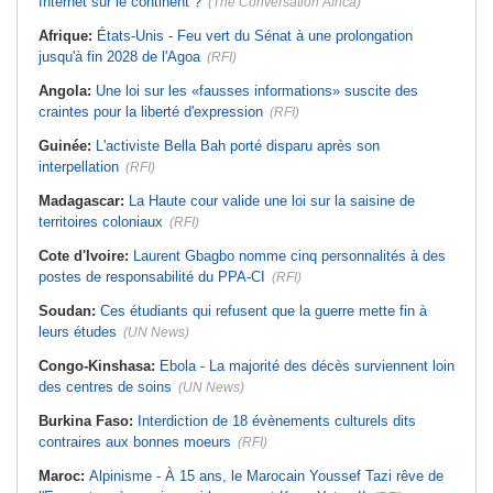
Internet sur le continent ?
(The Conversation Africa)
Afrique:
États-Unis - Feu vert du Sénat à une prolongation
jusqu'à fin 2028 de l'Agoa
(RFI)
Angola:
Une loi sur les «fausses informations» suscite des
craintes pour la liberté d'expression
(RFI)
Guinée:
L'activiste Bella Bah porté disparu après son
interpellation
(RFI)
Madagascar:
La Haute cour valide une loi sur la saisine de
territoires coloniaux
(RFI)
Cote d'Ivoire:
Laurent Gbagbo nomme cinq personnalités à des
postes de responsabilité du PPA-CI
(RFI)
Soudan:
Ces étudiants qui refusent que la guerre mette fin à
leurs études
(UN News)
Congo-Kinshasa:
Ebola - La majorité des décès surviennent loin
des centres de soins
(UN News)
Burkina Faso:
Interdiction de 18 évènements culturels dits
contraires aux bonnes moeurs
(RFI)
Maroc:
Alpinisme - À 15 ans, le Marocain Youssef Tazi rêve de