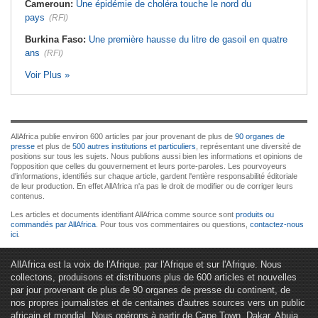
Cameroun:
Une épidémie de choléra touche le nord du
pays
(RFI)
Burkina Faso:
Une première hausse du litre de gasoil en quatre
ans
(RFI)
Voir Plus »
AllAfrica publie environ 600 articles par jour provenant de plus de
90 organes de
presse
et plus de
500 autres institutions et particuliers
, représentant une diversité de
positions sur tous les sujets. Nous publions aussi bien les informations et opinions de
l'opposition que celles du gouvernement et leurs porte-paroles. Les pourvoyeurs
d'informations, identifiés sur chaque article, gardent l'entière responsabilité éditoriale
de leur production. En effet AllAfrica n'a pas le droit de modifier ou de corriger leurs
contenus.
Les articles et documents identifiant AllAfrica comme source sont
produits ou
commandés par AllAfrica
. Pour tous vos commentaires ou questions,
contactez-nous
ici
.
AllAfrica est la voix de l'Afrique. par l'Afrique et sur l'Afrique. Nous
collectons, produisons et distribuons plus de 600 articles et nouvelles
par jour provenant de plus de 90 organes de presse du continent, de
nos propres journalistes et de centaines d'autres sources vers un public
africain et mondial. Nous opérons à partir de Cape Town, Dakar, Abuja,