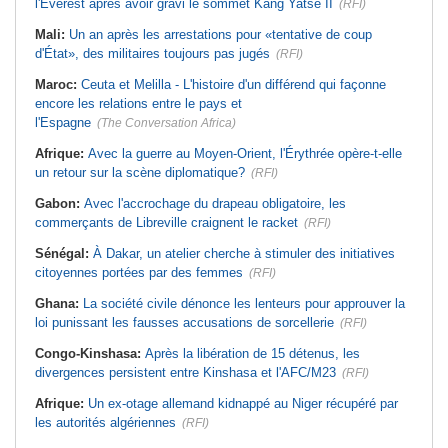
l'Everest après avoir gravi le sommet Kang Yatse II
(RFI)
Mali:
Un an après les arrestations pour «tentative de coup
d'État», des militaires toujours pas jugés
(RFI)
Maroc:
Ceuta et Melilla - L'histoire d'un différend qui façonne
encore les relations entre le pays et
l'Espagne
(The Conversation Africa)
Afrique:
Avec la guerre au Moyen-Orient, l'Érythrée opère-t-elle
un retour sur la scène diplomatique?
(RFI)
Gabon:
Avec l'accrochage du drapeau obligatoire, les
commerçants de Libreville craignent le racket
(RFI)
Sénégal:
À Dakar, un atelier cherche à stimuler des initiatives
citoyennes portées par des femmes
(RFI)
Ghana:
La société civile dénonce les lenteurs pour approuver la
loi punissant les fausses accusations de sorcellerie
(RFI)
Congo-Kinshasa:
Après la libération de 15 détenus, les
divergences persistent entre Kinshasa et l'AFC/M23
(RFI)
Afrique:
Un ex-otage allemand kidnappé au Niger récupéré par
les autorités algériennes
(RFI)