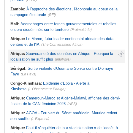
(HRW)
Zambie:
À l'approche des élections, l'économie au coeur de la
campagne électorale
(RFI)
Mali:
Accrochages entre forces gouvernementales et rebelles
encore disséminés sur le territoire
(Fratmat.info)
Afrique:
Le Maroc, futur leader continental africain des data
centers et de l'IA
(The Conversation Africa)
Afrique:
Souveraineté des données en Afrique - Pourquoi la
localisation ne suffit plus
(InfoWire)
Sénégal:
Sortie violente d'Ousmane Sonko contre Diomaye
Faye
(Le Pays)
Congo-Kinshasa:
Épidémie d'Ébola - Alerte à
Kinshasa
(L'Observateur Paalga)
Afrique:
Cameroun-Maroc et Algérie-Malawi, affiches des demi-
finales de la CAN féminine 2026
(APS)
Afrique:
AGOA - Feu vert du Sénat américain, Maurice retient
son souffle
(L'Express)
Afrique:
Faut-il s'inquiéter de la « starlinkisation » de l'accès à