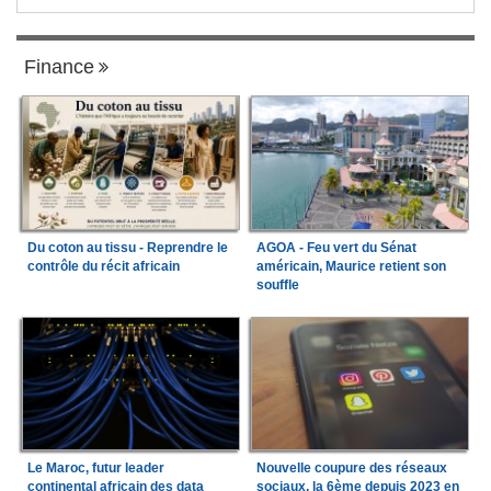
Finance
Du coton au tissu - Reprendre le
AGOA - Feu vert du Sénat
contrôle du récit africain
américain, Maurice retient son
souffle
Le Maroc, futur leader
Nouvelle coupure des réseaux
continental africain des data
sociaux, la 6ème depuis 2023 en