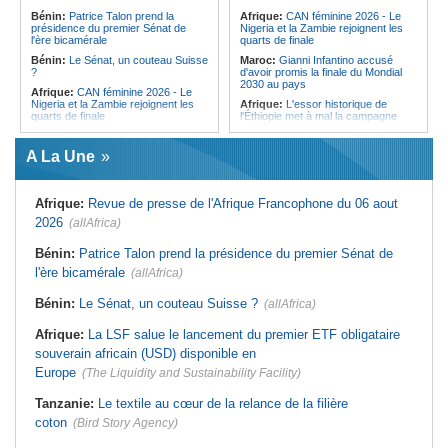
l'Égypte - Exploiter la région par tous
politique 2026
Bénin:
Patrice Talon prend la
Afrique:
CAN féminine 2026 - Le
les moyens, entraver la coopération
présidence du premier Sénat de
Nigeria et la Zambie rejoignent les
Congo-Kinshasa:
Gratien de
équitable par tous les moyens
l'ère bicamérale
quarts de finale
Saint-Nicolas Iracan - « Je ne
soutiendrai jamais un dialogue
Bénin:
Le Sénat, un couteau Suisse
Maroc:
Gianni Infantino accusé
destiné au partage du pouvoir ou à
?
d'avoir promis la finale du Mondial
la légitimation des groupes armés »
2030 au pays
Afrique:
CAN féminine 2026 - Le
Nigeria et la Zambie rejoignent les
Afrique:
L'essor historique de
quarts de finale
l'Éthiopie met à mal la campagne
d'hostilité menée par Le Caire
Afrique:
Le continent, plaque
tournante des faux ordres de
Algérie:
France - L'affaire Mehdi
A La Une
virement
Laribi relance la coopération
policière contre le narcotrafic
Mali:
Achat d'un avion présidentiel -
La Cour suprême confirme la
Tunisie:
Au pays - 6 morts et 18
Afrique:
Revue de presse de l'Afrique Francophone du 06 aout
condamnation de l'ex-ministre de
blessés dans un grave accident de
l'Économie
la route
2026
(allAfrica)
Guinée:
Le pays demande à la
Tunisie:
Une maison entièrement
France la restitution du crâne de
calcinée à Moknine après le
Bénin:
Patrice Talon prend la présidence du premier Sénat de
Bokar Biro et de trois de ses
rétablissement du courant
l'ère bicamérale
proches
(allAfrica)
Afrique:
Ligue des Champions de la
Bénin:
Le nouveau Sénat élit son
CAF - L'Espérance exemptée au
Bénin:
Le Sénat, un couteau Suisse ?
(allAfrica)
premier président
premier tour, le Club Africain hérite
du Djoliba AC
Cote d'Ivoire:
Protection de
Afrique:
La LSF salue le lancement du premier ETF obligataire
l'environnement - La Roots Wild
Tunisie:
Crise sanitaire au pays -
Foundation distinguée au Grand Prix
L'OMS alerte sur une hausse
souverain africain (USD) disponible en
Nelson Mandela
incontrôlable d'Ebola
Europe
(The Liquidity and Sustainability Facility)
Tanzanie:
Le textile au cœur de la relance de la filière
coton
(Bird Story Agency)