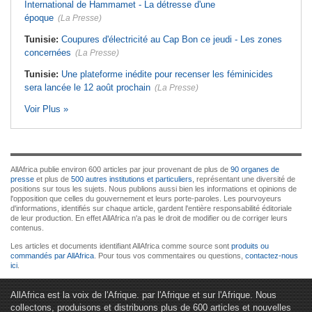
International de Hammamet - La détresse d'une
époque
(La Presse)
Tunisie:
Coupures d'électricité au Cap Bon ce jeudi - Les zones
concernées
(La Presse)
Tunisie:
Une plateforme inédite pour recenser les féminicides
sera lancée le 12 août prochain
(La Presse)
Voir Plus »
AllAfrica publie environ 600 articles par jour provenant de plus de
90 organes de
presse
et plus de
500 autres institutions et particuliers
, représentant une diversité de
positions sur tous les sujets. Nous publions aussi bien les informations et opinions de
l'opposition que celles du gouvernement et leurs porte-paroles. Les pourvoyeurs
d'informations, identifiés sur chaque article, gardent l'entière responsabilité éditoriale
de leur production. En effet AllAfrica n'a pas le droit de modifier ou de corriger leurs
contenus.
Les articles et documents identifiant AllAfrica comme source sont
produits ou
commandés par AllAfrica
. Pour tous vos commentaires ou questions,
contactez-nous
ici
.
AllAfrica est la voix de l'Afrique. par l'Afrique et sur l'Afrique. Nous
collectons, produisons et distribuons plus de 600 articles et nouvelles