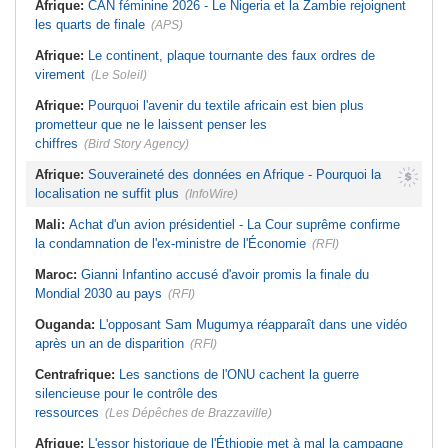
Afrique:
CAN féminine 2026 - Le Nigeria et la Zambie rejoignent
les quarts de finale
(APS)
Afrique:
Le continent, plaque tournante des faux ordres de
virement
(Le Soleil)
Afrique:
Pourquoi l'avenir du textile africain est bien plus
prometteur que ne le laissent penser les
chiffres
(Bird Story Agency)
Afrique:
Souveraineté des données en Afrique - Pourquoi la
localisation ne suffit plus
(InfoWire)
Mali:
Achat d'un avion présidentiel - La Cour suprême confirme
la condamnation de l'ex-ministre de l'Économie
(RFI)
Maroc:
Gianni Infantino accusé d'avoir promis la finale du
Mondial 2030 au pays
(RFI)
Ouganda:
L'opposant Sam Mugumya réapparaît dans une vidéo
après un an de disparition
(RFI)
Centrafrique:
Les sanctions de l'ONU cachent la guerre
silencieuse pour le contrôle des
ressources
(Les Dépêches de Brazzaville)
Afrique:
L'essor historique de l'Éthiopie met à mal la campagne