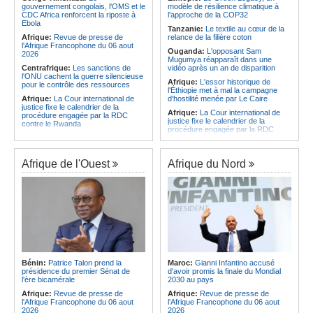
CAF - L'Espérance exemptée au
des services touristiques démarre
gouvernement congolais, l'OMS et le
modèle de résilience climatique à
premier tour, le Club Africain hérite
ce jeudi
CDC Africa renforcent la riposte à
l'approche de la COP32
du Djoliba AC
Ebola
Angola:
Jiu-jitsu - Le pays
Tanzanie:
Le textile au cœur de la
Afrique:
Un consortium européen
décroche une troisième médaille à
Afrique:
Revue de presse de
relance de la filière coton
développe un modèle de production
Abou Dabi
l'Afrique Francophone du 06 aout
Ouganda:
L'opposant Sam
novateur pour les ingrédients
2026
Mugumya réapparaît dans une
pharmaceutiques actifs, une
Centrafrique:
Les sanctions de
vidéo après un an de disparition
opportunité pour le pays
l'ONU cachent la guerre silencieuse
Afrique:
L'essor historique de
pour le contrôle des ressources
l'Éthiopie met à mal la campagne
Afrique:
La Cour international de
d'hostilité menée par Le Caire
justice fixe le calendrier de la
Afrique:
La Cour international de
procédure engagée par la RDC
justice fixe le calendrier de la
contre le Rwanda
procédure engagée par la RDC
Gabon:
Quand une tribune redonne
contre le Rwanda
espoir - Le témoignage bouleversant
Ethiopie:
Addis-Abeba - L'église
du Dr Alphonse Louma Eyougha
d'Afrique lance officiellement son
Afrique de l'Ouest
Afrique du Nord
Congo-Kinshasa:
Plan stratégique
'cheminement' vers la grande
triennal 2026-2028 - L'IGF place la
Assemblée de 2028
digitalisation au coeur des réformes
Afrique de l'Est:
Le pari du régime
!
érythréen - Pousser le Tigray vers
Congo-Kinshasa:
RDC - Félix
une zone tampon dans le cadre
Tshisekedi place le CEFOCK au
d'une nouvelle guerre par
coeur de bataille de l'appropriation
procuration
du Génocost !
Ethiopie:
Le Premier ministre Abiy
Congo-Kinshasa:
Matadi - Le
inaugure le nouveau terminal de
Kongo Central lance la campagne
l'aéroport international de Bahir Dar
Bénin:
Patrice Talon prend la
Maroc:
Gianni Infantino accusé
de sensibilisation au deuxième
Afrique:
La Croix-Rouge
présidence du premier Sénat de
d'avoir promis la finale du Mondial
Recensement général de la
éthiopienne appelle à une
l'ère bicamérale
2030 au pays
population et de l'habitat
mobilisation accrue des ressources
Afrique:
Revue de presse de
Afrique:
Revue de presse de
Congo-Kinshasa:
Le VPM Shabani
locales en Afrique
l'Afrique Francophone du 06 aout
l'Afrique Francophone du 06 aout
remet aux organisations politiques la
Afrique de l'Est:
Le vrai visage de
2026
2026
directive ministérielle de l'année