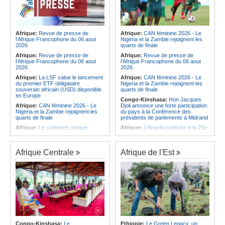
Afrique:
Revue de presse de
Afrique:
CAN féminine 2026 - Le
l'Afrique Francophone du 06 aout
Nigeria et la Zambie rejoignent les
2026
quarts de finale
Afrique:
Revue de presse de
Afrique:
Revue de presse de
l'Afrique Francophone du 06 aout
l'Afrique Francophone du 06 aout
2026
2026
Afrique:
La LSF salue le lancement
Afrique:
CAN féminine 2026 - Le
du premier ETF obligataire
Nigeria et la Zambie rejoignent les
souverain africain (USD) disponible
quarts de finale
en Europe
Congo-Kinshasa:
Hon Jacques
Afrique:
CAN féminine 2026 - Le
Djoli annonce une forte participation
Nigeria et la Zambie rejoignent les
du pays à la Conférence des
quarts de finale
présidents de parlements à Midrand
Afrique:
Le continent, plaque
Afrique:
L'Angola participe à la 21e
tournante des faux ordres de
réunion du Partenariat Afrique-
virement
Monde arabe au Caire
Afrique:
Pourquoi l'avenir du textile
Afrique:
CAN féminine - La Côte
Afrique Centrale
Afrique de l'Est
africain est bien plus prometteur que
d'Ivoire affrontera l'Algérie et le
ne le laissent penser les chiffres
Maroc fera face à l'Afrique du Sud
en quarts
Afrique:
L'essor historique de
l'Éthiopie met à mal la campagne
Afrique:
Revue de presse de
d'hostilité menée par Le Caire
l'Afrique francophone du 05 août
2026
Afrique:
La Cour international de
justice fixe le calendrier de la
Afrique:
L'Angola et l'UA préparent
procédure engagée par la RDC
le sommet sur la prévention et la
contre le Rwanda
résolution des conflits
Afrique:
Ligue des Champions de la
Angola:
Le paiement échelonné
Congo-Kinshasa:
Le
Ethiopie:
Le Green Legacy, un