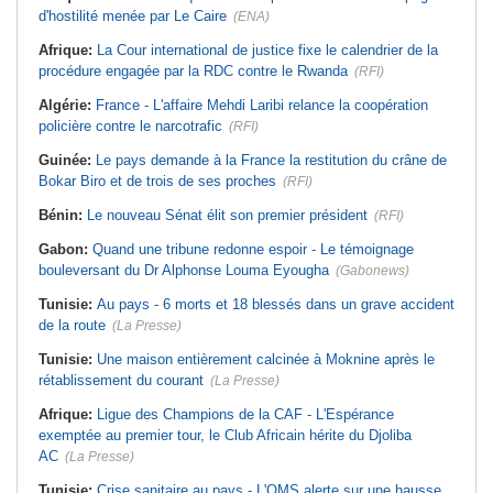
d'hostilité menée par Le Caire
(ENA)
Afrique:
La Cour international de justice fixe le calendrier de la
procédure engagée par la RDC contre le Rwanda
(RFI)
Algérie:
France - L'affaire Mehdi Laribi relance la coopération
policière contre le narcotrafic
(RFI)
Guinée:
Le pays demande à la France la restitution du crâne de
Bokar Biro et de trois de ses proches
(RFI)
Bénin:
Le nouveau Sénat élit son premier président
(RFI)
Gabon:
Quand une tribune redonne espoir - Le témoignage
bouleversant du Dr Alphonse Louma Eyougha
(Gabonews)
Tunisie:
Au pays - 6 morts et 18 blessés dans un grave accident
de la route
(La Presse)
Tunisie:
Une maison entièrement calcinée à Moknine après le
rétablissement du courant
(La Presse)
Afrique:
Ligue des Champions de la CAF - L'Espérance
exemptée au premier tour, le Club Africain hérite du Djoliba
AC
(La Presse)
Tunisie:
Crise sanitaire au pays - L'OMS alerte sur une hausse