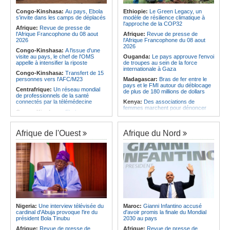
Sénégal craque au 3e quart-temps
Angola:
La nouvelle loi renforce la
et s'incline face à la Tunisie (44-43)
protection des institutions contre les
Congo-Kinshasa:
Au pays, Ebola
Ethiopie:
Le Green Legacy, un
cyberattaques, selon Mário Oliveira
s'invite dans les camps de déplacés
modèle de résilience climatique à
Afrique du Nord:
Santé - La
l'approche de la COP32
Tunisie troisième pays arabe et 49e
Angola:
Le pays criminalise la
Afrique:
Revue de presse de
au monde
diffusion de fausses informations
l'Afrique Francophone du 08 aout
Afrique:
Revue de presse de
sur Internet
2026
l'Afrique Francophone du 08 aout
2026
Congo-Kinshasa:
A l'issue d'une
visite au pays, le chef de l'OMS
Ouganda:
Le pays approuve l'envoi
appelle à intensifier la riposte
de troupes au sein de la force
internationale à Gaza
Congo-Kinshasa:
Transfert de 15
personnes vers l'AFC/M23
Madagascar:
Bras de fer entre le
pays et le FMI autour du déblocage
Centrafrique:
Un réseau mondial
de plus de 180 millions de dollars
de professionnels de la santé
connectés par la télémédecine
Kenya:
Des associations de
femmes marchent pour dénoncer
Congo-Kinshasa:
Ebola au pays -
les disparitions forcées
Africa CDC mise sur les
communautés
Afrique:
La CEA renforce les
capacités des parlementaires de
Afrique de l'Ouest
Afrique du Nord
Afrique Centrale:
L'explosion de la
l'Afrique de l'Est
demande de viande de brousse
extermine la faune sauvage
Congo-Kinshasa:
Après l'accord
avec une branche des FDLR, les
Congo-Kinshasa:
Après l'accord
zones d'ombre persistent
avec une branche des FDLR, les
zones d'ombre persistent
Sud-Soudan:
Le pays à la croisée
des chemins, alerte l'ONU
Centrafrique:
Un gendarme détenu
par le groupe armé AAKG retrouve
Rwanda:
Rome et Kigali discutent
la liberté
d'une possible externalisation au
pays des procédures d'asile à
Rwanda:
Rome et Kigali discutent
destination de l'Italie
Nigeria:
Une interview télévisée du
Maroc:
Gianni Infantino accusé
d'une possible externalisation au
cardinal d'Abuja provoque l'ire du
d'avoir promis la finale du Mondial
pays des procédures d'asile à
Somalie:
Le camp de Galkayo
président Bola Tinubu
2030 au pays
destination de l'Italie
frappé par une violente attaque des
Forces du Puntland
Afrique:
Revue de presse de
Afrique:
Revue de presse de