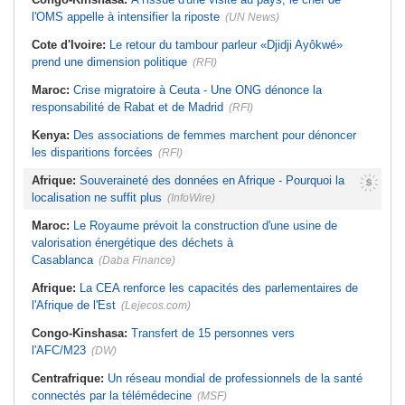
l'OMS appelle à intensifier la riposte
(UN News)
Cote d'Ivoire:
Le retour du tambour parleur «Djidji Ayôkwé»
prend une dimension politique
(RFI)
Maroc:
Crise migratoire à Ceuta - Une ONG dénonce la
responsabilité de Rabat et de Madrid
(RFI)
Kenya:
Des associations de femmes marchent pour dénoncer
les disparitions forcées
(RFI)
Afrique:
Souveraineté des données en Afrique - Pourquoi la
localisation ne suffit plus
(InfoWire)
Maroc:
Le Royaume prévoit la construction d'une usine de
valorisation énergétique des déchets à
Casablanca
(Daba Finance)
Afrique:
La CEA renforce les capacités des parlementaires de
l'Afrique de l'Est
(Lejecos.com)
Congo-Kinshasa:
Transfert de 15 personnes vers
l'AFC/M23
(DW)
Centrafrique:
Un réseau mondial de professionnels de la santé
connectés par la télémédecine
(MSF)