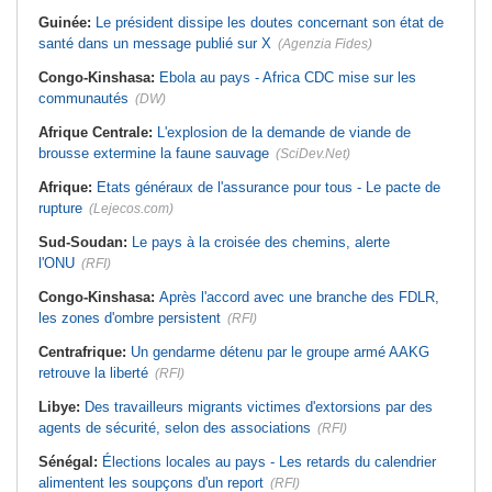
Guinée:
Le président dissipe les doutes concernant son état de
santé dans un message publié sur X
(Agenzia Fides)
Congo-Kinshasa:
Ebola au pays - Africa CDC mise sur les
communautés
(DW)
Afrique Centrale:
L'explosion de la demande de viande de
brousse extermine la faune sauvage
(SciDev.Net)
Afrique:
Etats généraux de l'assurance pour tous - Le pacte de
rupture
(Lejecos.com)
Sud-Soudan:
Le pays à la croisée des chemins, alerte
l'ONU
(RFI)
Congo-Kinshasa:
Après l'accord avec une branche des FDLR,
les zones d'ombre persistent
(RFI)
Centrafrique:
Un gendarme détenu par le groupe armé AAKG
retrouve la liberté
(RFI)
Libye:
Des travailleurs migrants victimes d'extorsions par des
agents de sécurité, selon des associations
(RFI)
Sénégal:
Élections locales au pays - Les retards du calendrier
alimentent les soupçons d'un report
(RFI)