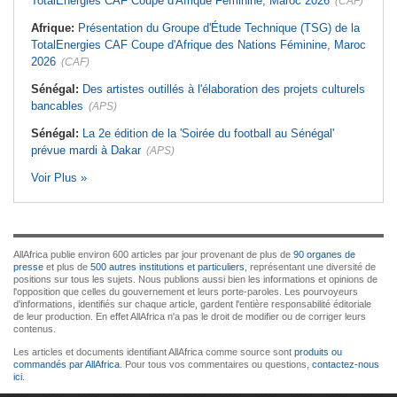
TotalEnergies CAF Coupe d'Afrique Féminine, Maroc 2026
(CAF)
Afrique:
Présentation du Groupe d'Étude Technique (TSG) de la
TotalEnergies CAF Coupe d'Afrique des Nations Féminine, Maroc
2026
(CAF)
Sénégal:
Des artistes outillés à l'élaboration des projets culturels
bancables
(APS)
Sénégal:
La 2e édition de la 'Soirée du football au Sénégal'
prévue mardi à Dakar
(APS)
Voir Plus »
AllAfrica publie environ 600 articles par jour provenant de plus de
90 organes de
presse
et plus de
500 autres institutions et particuliers
, représentant une diversité de
positions sur tous les sujets. Nous publions aussi bien les informations et opinions de
l'opposition que celles du gouvernement et leurs porte-paroles. Les pourvoyeurs
d'informations, identifiés sur chaque article, gardent l'entière responsabilité éditoriale
de leur production. En effet AllAfrica n'a pas le droit de modifier ou de corriger leurs
contenus.
Les articles et documents identifiant AllAfrica comme source sont
produits ou
commandés par AllAfrica
. Pour tous vos commentaires ou questions,
contactez-nous
ici
.