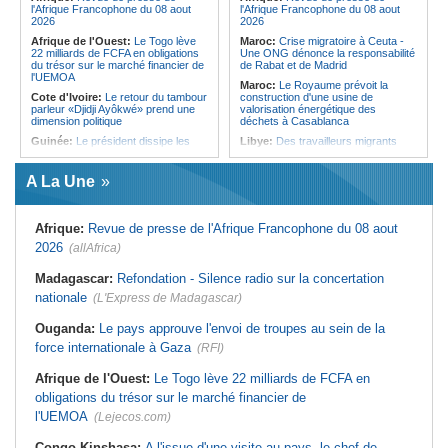
l'Afrique Francophone du 08 aout
l'Afrique Francophone du 08 aout
2026
2026
Afrique de l'Ouest:
Le Togo lève
Maroc:
Crise migratoire à Ceuta -
22 milliards de FCFA en obligations
Une ONG dénonce la responsabilité
du trésor sur le marché financier de
de Rabat et de Madrid
l'UEMOA
Maroc:
Le Royaume prévoit la
Cote d'Ivoire:
Le retour du tambour
construction d'une usine de
parleur «Djidji Ayôkwé» prend une
valorisation énergétique des
dimension politique
déchets à Casablanca
Guinée:
Le président dissipe les
Libye:
Des travailleurs migrants
doutes concernant son état de
victimes d'extorsions par des
santé dans un message publié sur X
agents de sécurité, selon des
associations
A La Une
Afrique:
Etats généraux de
l'assurance pour tous - Le pacte de
Afrique:
CAN féminine 2026 - Les
rupture
huit nations qualifiés pour les quarts
de finale
Afrique:
Revue de presse de l'Afrique Francophone du 08 aout
Sénégal:
Élections locales au pays
- Les retards du calendrier
Afrique:
Revue de presse de
2026
(allAfrica)
alimentent les soupçons d'un report
l'Afrique francophone du 07 août
2026
Mali:
10 ressortissants chinois ont
Madagascar:
Refondation - Silence radio sur la concertation
été arrêtés pour l'ouverture d'un
Maroc:
Au-délà du communiqué -
nationale
casino clandestin
(L'Express de Madagascar)
Ce que révèle le discours du
ministère de l'Intérieur sur la crise
Afrique:
Revue de presse de
de Sebta
Ouganda:
Le pays approuve l'envoi de troupes au sein de la
l'Afrique francophone du 07 août
2026
Afrique:
AfroBasket U18 (F) - Le
force internationale à Gaza
(RFI)
Sénégal craque au 3e quart-temps
Burkina Faso:
Lutte contre la
et s'incline face à la Tunisie (44-43)
mortalité maternelle - La SOGOB
Afrique de l'Ouest:
Le Togo lève 22 milliards de FCFA en
forme les sages-femmes à la
Tunisie:
Basket - Eliminatoires
obligations du trésor sur le marché financier de
prévention de l'hémorragie du post-
mondial Qatar 2027 - Second tour -
partum
La quatrième fenêtre à Radès !
l'UEMOA
(Lejecos.com)
Congo-Kinshasa:
A l'issue d'une visite au pays, le chef de