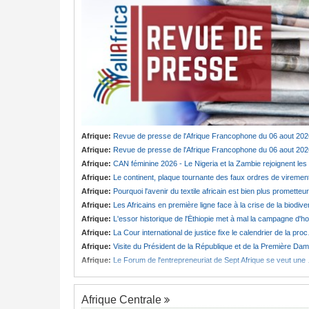
Afrique:
Revue de presse de l'Afrique Francophone du 06 aout 202
Afrique:
Revue de presse de l'Afrique Francophone du 06 aout 202
Afrique:
CAN féminine 2026 - Le Nigeria et la Zambie rejoignent les quarts de finale
Afrique:
Le continent, plaque tournante des faux ordres de viremen
Afrique:
Pourquoi l'avenir du textile africain est bien plus prometteur que ne le laissent penser les chiffres
Afrique:
Les Africains en première ligne face à la crise de la biodiversit
Afrique:
L'essor historique de l'Éthiopie met à mal la campagne d'hostilité menée par Le Caire
Afrique:
La Cour international de justice fixe le calendrier de la procédure engagée par la RDC contre le Rwanda
Afrique:
Visite du Président de la République et de la Première Dame à Yamoussoukro
Afrique:
Le Forum de l'entrepreneuriat de Sept Afrique se veut une plateforme de mobilisation des investissements
Afrique Centrale