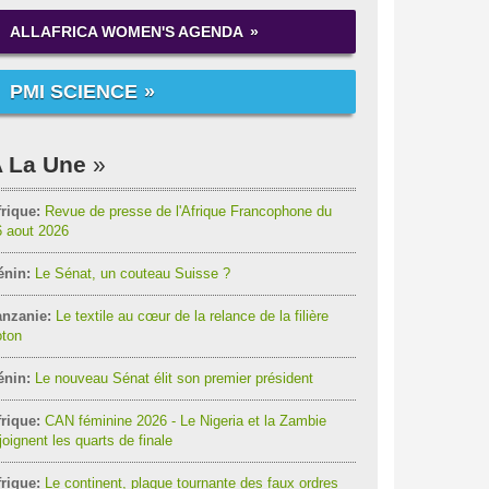
ALLAFRICA WOMEN'S AGENDA
PMI SCIENCE
 La Une
rique:
Revue de presse de l'Afrique Francophone du
6 aout 2026
énin:
Le Sénat, un couteau Suisse ?
anzanie:
Le textile au cœur de la relance de la filière
oton
énin:
Le nouveau Sénat élit son premier président
rique:
CAN féminine 2026 - Le Nigeria et la Zambie
joignent les quarts de finale
rique:
Le continent, plaque tournante des faux ordres