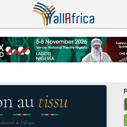
on au
tissu
ndustriel de l'Afrique