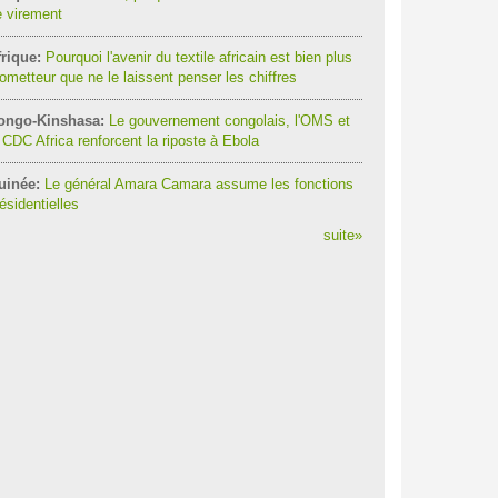
 virement
rique:
Pourquoi l'avenir du textile africain est bien plus
ometteur que ne le laissent penser les chiffres
ongo-Kinshasa:
Le gouvernement congolais, l'OMS et
 CDC Africa renforcent la riposte à Ebola
uinée:
Le général Amara Camara assume les fonctions
ésidentielles
suite
»