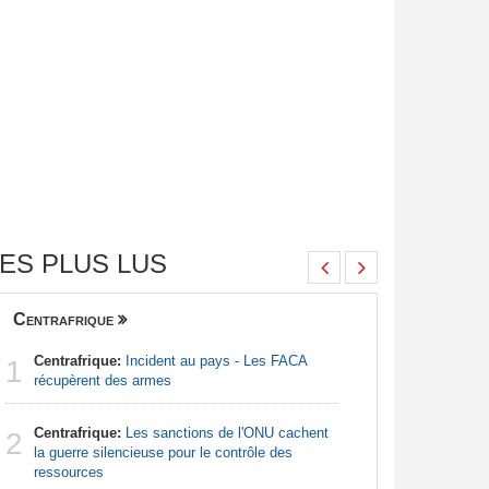
ES PLUS LUS
Centrafrique
Finance
Centrafrique:
Incident au pays - Les FACA
Congo-Br
1
1
récupèrent des armes
Des jeune
Centrafrique:
Les sanctions de l'ONU cachent
Afrique:
2
2
la guerre silencieuse pour le contrôle des
Francoph
ressources