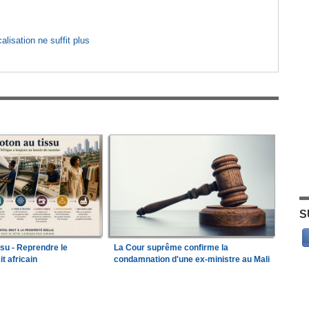
lisation ne suffit plus
S
ssu - Reprendre le
La Cour suprême confirme la
it africain
condamnation d'une ex-ministre au Mali