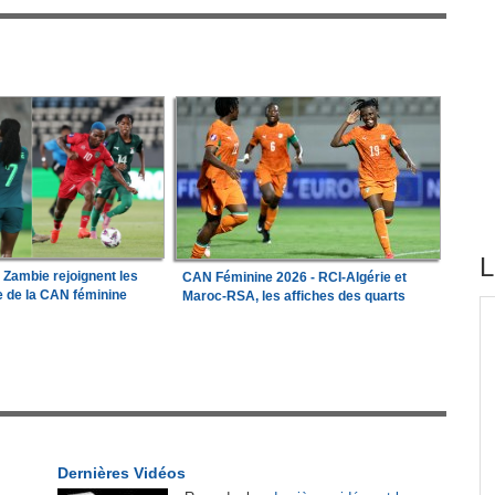
L
a Zambie rejoignent les
CAN Féminine 2026 - RCI-Algérie et
le de la CAN féminine
Maroc-RSA, les affiches des quarts
tirés du site
e les
Madagascar:
Bemasoandro Itaosy - Un arrêté
1
encadre les famorana et les famadihana
r
Congo-Brazzaville:
Insertion professionnelle -
2
Des jeunes formés aux métiers de l'hôtellerie
Dernières Vidéos