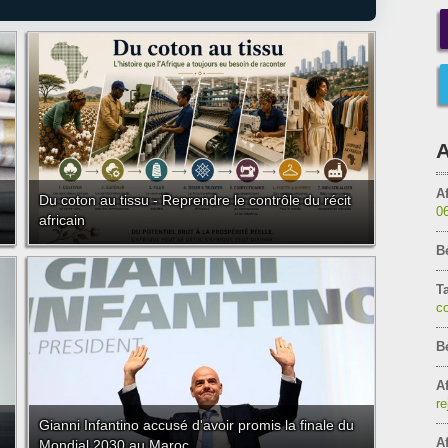
A
Af
Du coton au tissu - Reprendre le contrôle du récit
0
africain
B
T
c
B
Af
re
Gianni Infantino accusé d'avoir promis la finale du
Af
Mondial 2030 au Maroc