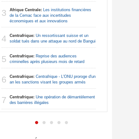
Sénégal
3
Afrique Centrale:
Les institutions financières
la Commiss
3
de la Cemac face aux incertitudes
d'exercic
économiques et aux innovations
Sénégal
4
Centrafrique:
Un ressortissant suisse et un
FCFA pour
4
soldat tués dans une attaque au nord de Bangui
Madagas
5
Centrafrique:
Reprise des audiences
provoque 
5
criminelles après plusieurs mois de retard
Afrique d
6
Centrafrique:
Centrafrique - L'ONU proroge d'un
préparati
6
an les sanctions visant les groupes armés
confondu
Centrafrique:
Une opération de démantèlement
Afrique:
7
7
des barrières illégales
bien plus
les chiffr