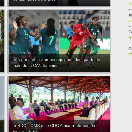
de
Af
pr
C
le
G
pr
Le Nigeria et la Zambie rejoignent les quarts de
finale de la CAN féminine
La RDC, l'OMS et le CDC Africa renforcent la
riposte à Ebola