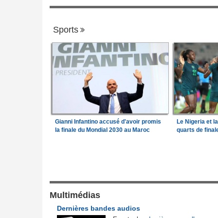
Sports
Gianni Infantino accusé d'avoir promis
Le Nigeria et l
la finale du Mondial 2030 au Maroc
quarts de fina
Gouvernance
de l'Afrique
Guinée:
Le général Amara Camara assum
1
026
fonctions présidentielles
frique en liquidation,
Bénin:
Le nouveau Sénat élit son premie
Multimédias
2
retire la licence
président
Dernières bandes audios