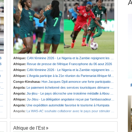
6
Afrique:
CAN féminine 2026 - Le Nigeria et la Zambie rejoignent les quarts de finale
6
Afrique:
Revue de presse de l'Afrique Francophone du 06 aout 2026
Afrique:
CAN féminine 2026 - Le Nigeria et la Zambie rejoignent les quarts de finale
t
Afrique:
L'Angola participe à la 21e réunion du Partenariat Afrique-Monde arabe au Caire
Congo-Kinshasa:
Hon Jacques Djoli annonce une forte participation du pays à la Conférence des présidents de parlements à Midrand
é
Angola:
Le paiement échelonné des services touristiques démarre ce jeudi
Angola:
Jiu-jitsu - Le pays décroche une troisième médaille à Abou Dabi
Afrique:
Ju-Jitsu - La délégation angolaise reçue par l'ambassadeur d'Angola aux Émirats arabes unis
Angola:
Une expédition automobile favorise le tourisme à Humpata
Angola:
La WAS-AC souhaite collaborer avec le pays pour stimuler l'aquaculture
Afrique de l'Est