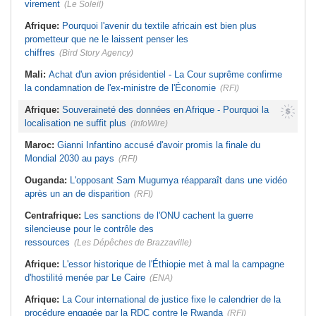
virement
(Le Soleil)
Afrique:
Pourquoi l'avenir du textile africain est bien plus
prometteur que ne le laissent penser les
chiffres
(Bird Story Agency)
Mali:
Achat d'un avion présidentiel - La Cour suprême confirme
la condamnation de l'ex-ministre de l'Économie
(RFI)
Afrique:
Souveraineté des données en Afrique - Pourquoi la
localisation ne suffit plus
(InfoWire)
Maroc:
Gianni Infantino accusé d'avoir promis la finale du
Mondial 2030 au pays
(RFI)
Ouganda:
L'opposant Sam Mugumya réapparaît dans une vidéo
après un an de disparition
(RFI)
Centrafrique:
Les sanctions de l'ONU cachent la guerre
silencieuse pour le contrôle des
ressources
(Les Dépêches de Brazzaville)
Afrique:
L'essor historique de l'Éthiopie met à mal la campagne
d'hostilité menée par Le Caire
(ENA)
Afrique:
La Cour international de justice fixe le calendrier de la
procédure engagée par la RDC contre le Rwanda
(RFI)