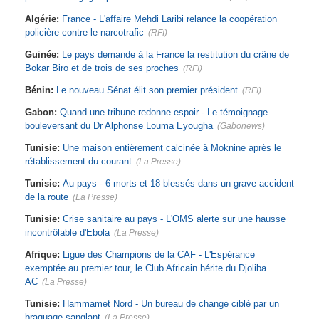
Algérie:
France - L'affaire Mehdi Laribi relance la coopération
policière contre le narcotrafic
(RFI)
Guinée:
Le pays demande à la France la restitution du crâne de
Bokar Biro et de trois de ses proches
(RFI)
Bénin:
Le nouveau Sénat élit son premier président
(RFI)
Gabon:
Quand une tribune redonne espoir - Le témoignage
bouleversant du Dr Alphonse Louma Eyougha
(Gabonews)
Tunisie:
Une maison entièrement calcinée à Moknine après le
rétablissement du courant
(La Presse)
Tunisie:
Au pays - 6 morts et 18 blessés dans un grave accident
de la route
(La Presse)
Tunisie:
Crise sanitaire au pays - L'OMS alerte sur une hausse
incontrôlable d'Ebola
(La Presse)
Afrique:
Ligue des Champions de la CAF - L'Espérance
exemptée au premier tour, le Club Africain hérite du Djoliba
AC
(La Presse)
Tunisie:
Hammamet Nord - Un bureau de change ciblé par un
braquage sanglant
(La Presse)