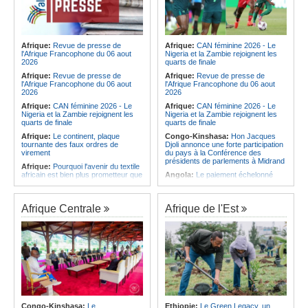
Afrique:
Revue de presse de
Afrique:
CAN féminine 2026 - Le
l'Afrique Francophone du 06 aout
Nigeria et la Zambie rejoignent les
2026
quarts de finale
Afrique:
Revue de presse de
Afrique:
Revue de presse de
l'Afrique Francophone du 06 aout
l'Afrique Francophone du 06 aout
2026
2026
Afrique:
CAN féminine 2026 - Le
Afrique:
CAN féminine 2026 - Le
Nigeria et la Zambie rejoignent les
Nigeria et la Zambie rejoignent les
quarts de finale
quarts de finale
Afrique:
Le continent, plaque
Congo-Kinshasa:
Hon Jacques
tournante des faux ordres de
Djoli annonce une forte participation
virement
du pays à la Conférence des
présidents de parlements à Midrand
Afrique:
Pourquoi l'avenir du textile
africain est bien plus prometteur que
Angola:
Le paiement échelonné
ne le laissent penser les chiffres
des services touristiques démarre
ce jeudi
Afrique:
L'essor historique de
l'Éthiopie met à mal la campagne
Angola:
Jiu-jitsu - Le pays
Afrique Centrale
Afrique de l'Est
d'hostilité menée par Le Caire
décroche une troisième médaille à
Abou Dabi
Afrique:
La Cour international de
justice fixe le calendrier de la
Afrique:
Ju-Jitsu - La délégation
procédure engagée par la RDC
angolaise reçue par l'ambassadeur
contre le Rwanda
d'Angola aux Émirats arabes unis
Afrique:
Ligue des Champions de la
Angola:
Une expédition automobile
CAF - L'Espérance exemptée au
favorise le tourisme à Humpata
premier tour, le Club Africain hérite
Angola:
La WAS-AC souhaite
du Djoliba AC
collaborer avec le pays pour
Afrique:
Un consortium européen
stimuler l'aquaculture
Congo-Kinshasa:
Le
Ethiopie:
Le Green Legacy, un