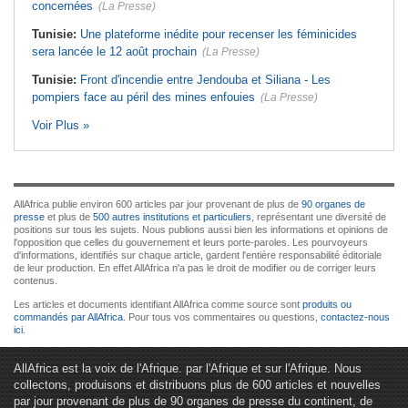
concernées
(La Presse)
Tunisie:
Une plateforme inédite pour recenser les féminicides
sera lancée le 12 août prochain
(La Presse)
Tunisie:
Front d'incendie entre Jendouba et Siliana - Les
pompiers face au péril des mines enfouies
(La Presse)
Voir Plus »
AllAfrica publie environ 600 articles par jour provenant de plus de
90 organes de
presse
et plus de
500 autres institutions et particuliers
, représentant une diversité de
positions sur tous les sujets. Nous publions aussi bien les informations et opinions de
l'opposition que celles du gouvernement et leurs porte-paroles. Les pourvoyeurs
d'informations, identifiés sur chaque article, gardent l'entière responsabilité éditoriale
de leur production. En effet AllAfrica n'a pas le droit de modifier ou de corriger leurs
contenus.
Les articles et documents identifiant AllAfrica comme source sont
produits ou
commandés par AllAfrica
. Pour tous vos commentaires ou questions,
contactez-nous
ici
.
AllAfrica est la voix de l'Afrique. par l'Afrique et sur l'Afrique. Nous
collectons, produisons et distribuons plus de 600 articles et nouvelles
par jour provenant de plus de 90 organes de presse du continent, de