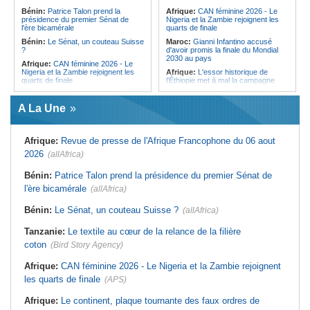
l'Égypte - Exploiter la région par tous
politique 2026
Bénin:
Patrice Talon prend la
Afrique:
CAN féminine 2026 - Le
les moyens, entraver la coopération
présidence du premier Sénat de
Nigeria et la Zambie rejoignent les
Congo-Kinshasa:
Gratien de
équitable par tous les moyens
l'ère bicamérale
quarts de finale
Saint-Nicolas Iracan - « Je ne
soutiendrai jamais un dialogue
Bénin:
Le Sénat, un couteau Suisse
Maroc:
Gianni Infantino accusé
destiné au partage du pouvoir ou à
?
d'avoir promis la finale du Mondial
la légitimation des groupes armés »
2030 au pays
Afrique:
CAN féminine 2026 - Le
Nigeria et la Zambie rejoignent les
Afrique:
L'essor historique de
quarts de finale
l'Éthiopie met à mal la campagne
d'hostilité menée par Le Caire
Afrique:
Le continent, plaque
tournante des faux ordres de
Algérie:
France - L'affaire Mehdi
A La Une
virement
Laribi relance la coopération
policière contre le narcotrafic
Mali:
Achat d'un avion présidentiel -
La Cour suprême confirme la
Tunisie:
Au pays - 6 morts et 18
Afrique:
Revue de presse de l'Afrique Francophone du 06 aout
condamnation de l'ex-ministre de
blessés dans un grave accident de
l'Économie
la route
2026
(allAfrica)
Guinée:
Le pays demande à la
Tunisie:
Une maison entièrement
France la restitution du crâne de
calcinée à Moknine après le
Bénin:
Patrice Talon prend la présidence du premier Sénat de
Bokar Biro et de trois de ses
rétablissement du courant
l'ère bicamérale
proches
(allAfrica)
Afrique:
Ligue des Champions de la
Bénin:
Le nouveau Sénat élit son
CAF - L'Espérance exemptée au
Bénin:
Le Sénat, un couteau Suisse ?
(allAfrica)
premier président
premier tour, le Club Africain hérite
du Djoliba AC
Cote d'Ivoire:
Protection de
Tanzanie:
Le textile au cœur de la relance de la filière
l'environnement - La Roots Wild
Tunisie:
Crise sanitaire au pays -
Foundation distinguée au Grand Prix
L'OMS alerte sur une hausse
coton
(Bird Story Agency)
Nelson Mandela
incontrôlable d'Ebola
Afrique:
CAN féminine 2026 - Le Nigeria et la Zambie rejoignent
les quarts de finale
(APS)
Afrique:
Le continent, plaque tournante des faux ordres de