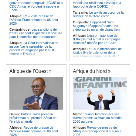
développe un modèle de production
gouvernement congolais, l'OMS et le
modèle de résilience climatique à
Afrique:
Un groupe parlementaire
novateur pour les ingrédients
CDC Africa renforcent la riposte à
l'approche de la COP32
se penche sur le rôle des femmes
pharmaceutiques actifs, une
Ebola
dans l'interaction avec les
Tanzanie:
Le textile au cœur de la
opportunité pour le pays
communautés
Afrique:
Revue de presse de
relance de la filière coton
Afrique:
Épidémie d'Ebola - Le
l'Afrique Francophone du 06 aout
Ouganda:
L'opposant Sam
gouvernement renforce la riposte
2026
Mugumya réapparaît dans une
avec l'appui de l'OMS et d'Africa
Centrafrique:
Les sanctions de
vidéo après un an de disparition
CDC
l'ONU cachent la guerre silencieuse
Afrique:
L'essor historique de
pour le contrôle des ressources
l'Éthiopie met à mal la campagne
Afrique:
La Cour international de
d'hostilité menée par Le Caire
justice fixe le calendrier de la
Afrique:
La Cour international de
procédure engagée par la RDC
justice fixe le calendrier de la
contre le Rwanda
procédure engagée par la RDC
Gabon:
Quand une tribune redonne
contre le Rwanda
espoir - Le témoignage bouleversant
Ethiopie:
Addis-Abeba - L'église
du Dr Alphonse Louma Eyougha
d'Afrique lance officiellement son
Afrique de l'Ouest
Afrique du Nord
Congo-Kinshasa:
Plan stratégique
'cheminement' vers la grande
triennal 2026-2028 - L'IGF place la
Assemblée de 2028
digitalisation au coeur des réformes
Afrique de l'Est:
Le pari du régime
!
érythréen - Pousser le Tigray vers
Congo-Kinshasa:
RDC - Félix
une zone tampon dans le cadre
Tshisekedi place le CEFOCK au
d'une nouvelle guerre par
coeur de bataille de l'appropriation
procuration
du Génocost !
Ethiopie:
Le Premier ministre Abiy
Congo-Kinshasa:
Matadi - Le
inaugure le nouveau terminal de
Kongo Central lance la campagne
l'aéroport international de Bahir Dar
Bénin:
Patrice Talon prend la
Maroc:
Gianni Infantino accusé
de sensibilisation au deuxième
Afrique:
La Croix-Rouge
présidence du premier Sénat de
d'avoir promis la finale du Mondial
Recensement général de la
éthiopienne appelle à une
l'ère bicamérale
2030 au pays
population et de l'habitat
mobilisation accrue des ressources
Afrique:
Revue de presse de
Afrique:
Revue de presse de
Congo-Kinshasa:
Le VPM Shabani
locales en Afrique
l'Afrique Francophone du 06 aout
l'Afrique Francophone du 06 aout
remet aux organisations politiques la
Afrique de l'Est:
Le vrai visage de
2026
2026
directive ministérielle de l'année