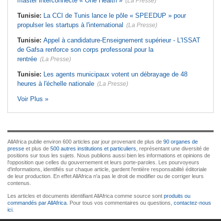
master interconnecté « One Health »
(La Presse)
Tunisie:
La CCI de Tunis lance le pôle « SPEEDUP » pour
propulser les startups à l'international
(La Presse)
Tunisie:
Appel à candidature-Enseignement supérieur - L'ISSAT
de Gafsa renforce son corps professoral pour la
rentrée
(La Presse)
Tunisie:
Les agents municipaux votent un débrayage de 48
heures à l'échelle nationale
(La Presse)
Voir Plus »
AllAfrica publie environ 600 articles par jour provenant de plus de
90 organes de
presse
et plus de
500 autres institutions et particuliers
, représentant une diversité de
positions sur tous les sujets. Nous publions aussi bien les informations et opinions de
l'opposition que celles du gouvernement et leurs porte-paroles. Les pourvoyeurs
d'informations, identifiés sur chaque article, gardent l'entière responsabilité éditoriale
de leur production. En effet AllAfrica n'a pas le droit de modifier ou de corriger leurs
contenus.
Les articles et documents identifiant AllAfrica comme source sont
produits ou
commandés par AllAfrica
. Pour tous vos commentaires ou questions,
contactez-nous
ici
.