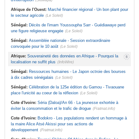
(Sidwaya)
Afrique de l'Ouest:
Marché financier régional - Un bon plant pour
le secteur agricole
(Le Soleil)
Sénégal:
Décès de l'imam Youssoupha Sarr - Guédiawaye perd
une figure religieuse engagée
(Le Soleil)
Sénégal:
Assemblée nationale - Session extraordinaire
convoquée pour le 10 août
(Le Soleil)
Afrique:
Souveraineté des données en Afrique - Pourquoi la
localisation ne suffit plus
(InfoWire)
Sénégal:
Ressources humaines - Le Japon octroie des bourses
à dix cadres sénégalais
(Le Soleil)
Sénégal:
Célébration de la 125e édition du Gamou - Tivaouane
place l'unicité au coeur de la réflexion
(Le Soleil)
Cote d'Ivoire:
Séria (Daloa)/An 66 - La jeunesse exhortée à
éviter la consommation et le trafic de drogue
(Fratmat.info)
Cote d'Ivoire:
Bodokro - Les populations rendent un hommage à
la maire Alice Atsé Akissi pour ses actions de
développement
(Fratmat.info)