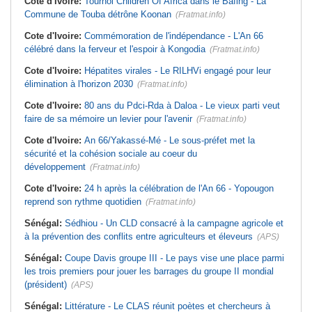
Cote d'Ivoire:
Tournoi Children Of Africa dans le Bafing - La
Commune de Touba détrône Koonan
(Fratmat.info)
Cote d'Ivoire:
Commémoration de l'indépendance - L'An 66
célébré dans la ferveur et l'espoir à Kongodia
(Fratmat.info)
Cote d'Ivoire:
Hépatites virales - Le RILHVi engagé pour leur
élimination à l'horizon 2030
(Fratmat.info)
Cote d'Ivoire:
80 ans du Pdci-Rda à Daloa - Le vieux parti veut
faire de sa mémoire un levier pour l'avenir
(Fratmat.info)
Cote d'Ivoire:
An 66/Yakassé-Mé - Le sous-préfet met la
sécurité et la cohésion sociale au coeur du
développement
(Fratmat.info)
Cote d'Ivoire:
24 h après la célébration de l'An 66 - Yopougon
reprend son rythme quotidien
(Fratmat.info)
Sénégal:
Sédhiou - Un CLD consacré à la campagne agricole et
à la prévention des conflits entre agriculteurs et éleveurs
(APS)
Sénégal:
Coupe Davis groupe III - Le pays vise une place parmi
les trois premiers pour jouer les barrages du groupe II mondial
(président)
(APS)
Sénégal:
Littérature - Le CLAS réunit poètes et chercheurs à