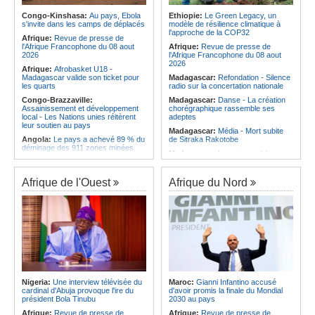
les services rendus à la Patrie
les quarts
Congo-Kinshasa:
Au pays, Ebola
Ethiopie:
Le Green Legacy, un
Angola:
Le président de
Afrique:
Transfert - Le coach Rôrô
s'invite dans les camps de déplacés
modèle de résilience climatique à
l'Assemblée nationale en mission
tente l'aventure au Al-Merrikh SC
l'approche de la COP32
d'évaluation de l'activité
Afrique:
Revue de presse de
Afrique:
Débat d'orientation
parlementaire de Lunda-Sul
l'Afrique Francophone du 08 aout
Afrique:
Revue de presse de
budgétaire - Le gouvernement
2026
l'Afrique Francophone du 08 aout
présente sa politique économique et
2026
Afrique:
Afrobasket U18 -
sociale 2027-2029 au parlement
Madagascar valide son ticket pour
Madagascar:
Refondation - Silence
les quarts
radio sur la concertation nationale
Congo-Brazzaville:
Madagascar:
Danse - La création
Assainissement et développement
chorégraphique rassemble ses
local - Les Nations unies réitèrent
adeptes
leur soutien au pays
Madagascar:
Média - Mort subite
Angola:
Le pays a achevé 89 % du
de Sitraka Rakotobe
déminage des 911 zones minées
Madagascar:
Les reins solides
Angola:
Des élèves angolais
Madagascar:
Vol à la tire - Un
remportent plus de 50 médailles aux
groupe de six femmes se retrouve
Olympiades de mathématiques en
Afrique de l'Ouest
Afrique du Nord
en prison
Angleterre
Madagascar:
Athlétisme - 100
Angola:
Petro qualifié pour les
mètres - Junior Tsiravay et Zo
demi-finales du championnat
Rakotonary co-champions
national féminin
Madagascar:
Hasina
Angola:
Baisse des cas de
Rakotondramiara, Président du
tuberculose au premier semestre
Rouge - « Aucun retour
dans la province de Cunene
d'investissement pour les petits
Angola:
Le pétrole brut Brent
clubs »
s'échange en territoire positif
Madagascar:
Agroalimentaire - Les
Nigeria:
Une interview télévisée du
Maroc:
Gianni Infantino accusé
Angola:
La Centrale thermique de
boissons locales conquièrent le
cardinal d'Abuja provoque l'ire du
d'avoir promis la finale du Mondial
Cabinda renforcée de 30 mégawatts
marché
président Bola Tinubu
2030 au pays
Afrique:
Revue de presse de
Afrique:
Revue de presse de