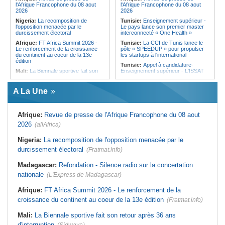
l'Afrique Francophone du 08 aout
l'Afrique Francophone du 08 aout
2026
2026
Nigeria:
La recomposition de
Tunisie:
Enseignement supérieur -
l'opposition menacée par le
Le pays lance son premier master
durcissement électoral
interconnecté « One Health »
Afrique:
FT Africa Summit 2026 -
Tunisie:
La CCI de Tunis lance le
Le renforcement de la croissance
pôle « SPEEDUP » pour propulser
du continent au coeur de la 13e
les startups à l'international
édition
Tunisie:
Appel à candidature-
Mali:
La Biennale sportive fait son
Enseignement supérieur - L'ISSAT
retour après 36 ans d'interruption
de Gafsa renforce son corps
professoral pour la rentrée
Cote d'Ivoire:
Séria (Daloa)/An 66 -
A La Une
La jeunesse exhortée à éviter la
Tunisie:
Djerba - Une campagne de
consommation et le trafic de drogue
nettoyage mobilise bénévoles et
habitants sur la plage de Sidi
Cote d'Ivoire:
Commémoration de
Jemour
Afrique:
Revue de presse de l'Afrique Francophone du 08 aout
l'indépendance - L'An 66 célébré
dans la ferveur et l'espoir à
Tunisie:
Les agents municipaux
2026
(allAfrica)
Kongodia
votent un débrayage de 48 heures à
l'échelle nationale
Cote d'Ivoire:
Tournoi Children Of
Nigeria:
La recomposition de l'opposition menacée par le
Africa dans le Bafing - La Commune
Tunisie:
Mayada El Hennawy et
durcissement électoral
de Touba détrône Koonan
(Fratmat.info)
Mohamed Khairy à Carthage - Le
tarab au rendez-vous des
Cote d'Ivoire:
Bodokro - Les
générations
Madagascar:
Refondation - Silence radio sur la concertation
populations rendent un hommage à
la maire Alice Atsé Akissi pour ses
Tunisie:
Femmes et pouvoir - Le
nationale
(L'Express de Madagascar)
actions de développement
patriarcat, dernier obstacle
Cote d'Ivoire:
Hépatites virales - Le
Tunisie:
Eau minérale embouteillée
Afrique:
FT Africa Summit 2026 - Le renforcement de la
RILHVi engagé pour leur élimination
- Les producteurs démentent toute
croissance du continent au coeur de la 13e édition
à l'horizon 2030
hausse des prix et pointent du doigt
(Fratmat.info)
les distributeurs
Mali:
La Biennale sportive fait son retour après 36 ans
d'interruption