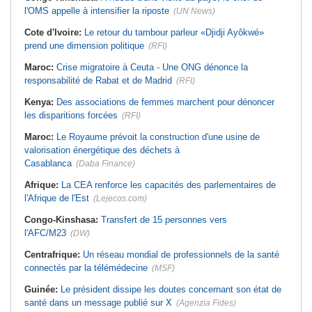
l'OMS appelle à intensifier la riposte
(UN News)
Cote d'Ivoire:
Le retour du tambour parleur «Djidji Ayôkwé»
prend une dimension politique
(RFI)
Maroc:
Crise migratoire à Ceuta - Une ONG dénonce la
responsabilité de Rabat et de Madrid
(RFI)
Kenya:
Des associations de femmes marchent pour dénoncer
les disparitions forcées
(RFI)
Maroc:
Le Royaume prévoit la construction d'une usine de
valorisation énergétique des déchets à
Casablanca
(Daba Finance)
Afrique:
La CEA renforce les capacités des parlementaires de
l'Afrique de l'Est
(Lejecos.com)
Congo-Kinshasa:
Transfert de 15 personnes vers
l'AFC/M23
(DW)
Centrafrique:
Un réseau mondial de professionnels de la santé
connectés par la télémédecine
(MSF)
Guinée:
Le président dissipe les doutes concernant son état de
santé dans un message publié sur X
(Agenzia Fides)