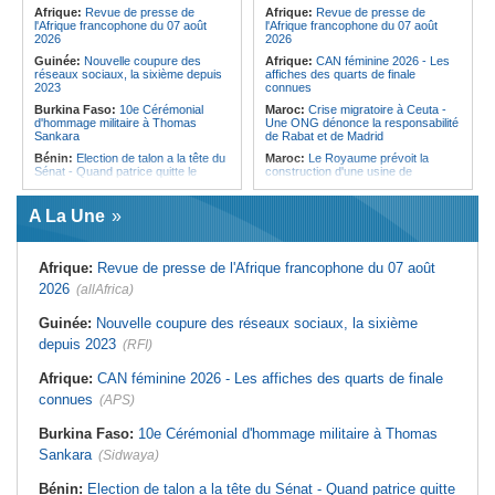
pays des procédures d'asile à
Afrique:
Revue de presse de
Afrique:
Revue de presse de
destination de l'Italie
l'Afrique francophone du 07 août
l'Afrique francophone du 07 août
2026
2026
Guinée:
Nouvelle coupure des
Afrique:
CAN féminine 2026 - Les
réseaux sociaux, la sixième depuis
affiches des quarts de finale
2023
connues
Burkina Faso:
10e Cérémonial
Maroc:
Crise migratoire à Ceuta -
d'hommage militaire à Thomas
Une ONG dénonce la responsabilité
Sankara
de Rabat et de Madrid
Bénin:
Election de talon a la tête du
Maroc:
Le Royaume prévoit la
Sénat - Quand patrice quitte le
construction d'une usine de
pouvoir sans partir !
valorisation énergétique des
déchets à Casablanca
Cameroun:
Absence prolongée de
A La Une
Biya - Le fantôme d'Etoudi de
Libye:
Des travailleurs migrants
nouveau invisible
victimes d'extorsions par des
agents de sécurité, selon des
Nigeria:
Une interview télévisée du
associations
Afrique:
Revue de presse de l'Afrique francophone du 07 août
cardinal d'Abuja provoque l'ire du
président Bola Tinubu
Afrique:
CAN féminine 2026 - Les
2026
(allAfrica)
huit nations qualifiés pour les quarts
Cote d'Ivoire:
Le retour du tambour
de finale
parleur «Djidji Ayôkwé» prend une
Guinée:
Nouvelle coupure des réseaux sociaux, la sixième
dimension politique
Afrique:
Promesse de la finale de la
depuis 2023
(RFI)
Coupe du Monde 2030 au Maroc -
Guinée:
Le président dissipe les
Infantino marquera-t-il le but de son
doutes concernant son état de
maintien ?
Afrique:
CAN féminine 2026 - Les affiches des quarts de finale
santé dans un message publié sur X
Afrique:
Partenariat Afrique-Monde
connues
(APS)
Afrique:
Etats généraux de
arabe - Des mesures adoptées pour
l'assurance pour tous - Le pacte de
relancer la coopération
rupture
Burkina Faso:
10e Cérémonial d'hommage militaire à Thomas
Maroc:
Driss Lachguar - Les défis
Sankara
(Sidwaya)
migratoires se résolvent par la
coopération internationale et le
traitement courageux des causes
Bénin:
Election de talon a la tête du Sénat - Quand patrice quitte
profondes