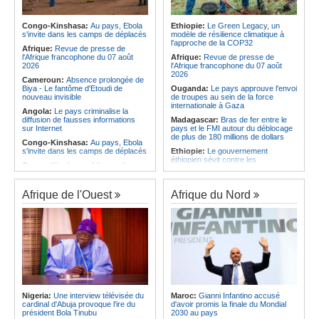
Afrique:
La LSF salue le lancement
corrige le Kabuscorp en match de
du premier ETF obligataire
préparation
souverain africain (USD) disponible
Congo-Kinshasa:
Au pays, Ebola
Ethiopie:
Le Green Legacy, un
Angola:
Des experts prélèvent des
en Europe
s'invite dans les camps de déplacés
modèle de résilience climatique à
échantillons pour identifier les
l'approche de la COP32
Afrique:
Promesse de la finale de la
victimes de l'accident de Cuanza-
Afrique:
Revue de presse de
Coupe du Monde 2030 au Maroc -
Sul
l'Afrique francophone du 07 août
Afrique:
Revue de presse de
Infantino marquera-t-il le but de son
2026
l'Afrique francophone du 07 août
maintien ?
2026
Cameroun:
Absence prolongée de
Biya - Le fantôme d'Etoudi de
Ouganda:
Le pays approuve l'envoi
nouveau invisible
de troupes au sein de la force
internationale à Gaza
Angola:
Le pays criminalise la
diffusion de fausses informations
Madagascar:
Bras de fer entre le
sur Internet
pays et le FMI autour du déblocage
de plus de 180 millions de dollars
Congo-Kinshasa:
Au pays, Ebola
s'invite dans les camps de déplacés
Ethiopie:
Le gouvernement
éthiopien sévit contre les
Congo-Kinshasa:
A l'issue d'une
fonctionnaires et les hommes
visite au pays, le chef de l'OMS
d'affaires corrompus
appelle à intensifier la riposte
Kenya:
Des associations de
Afrique de l'Ouest
Afrique du Nord
Congo-Kinshasa:
Transfert de 15
femmes marchent pour dénoncer
personnes vers l'AFC/M23
les disparitions forcées
Centrafrique:
Un réseau mondial
Afrique:
La CEA renforce les
de professionnels de la santé
capacités des parlementaires de
connectés par la télémédecine
l'Afrique de l'Est
Congo-Kinshasa:
Ebola au pays -
Congo-Kinshasa:
Après l'accord
Africa CDC mise sur les
avec une branche des FDLR, les
communautés
zones d'ombre persistent
Afrique Centrale:
L'explosion de la
Sud-Soudan:
Le pays à la croisée
demande de viande de brousse
des chemins, alerte l'ONU
Nigeria:
Une interview télévisée du
Maroc:
Gianni Infantino accusé
extermine la faune sauvage
cardinal d'Abuja provoque l'ire du
d'avoir promis la finale du Mondial
Rwanda:
Rome et Kigali discutent
président Bola Tinubu
2030 au pays
d'une possible externalisation au