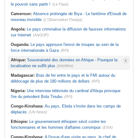
le pouvoir sans partir !
(Le Pays)
Cameroun:
Absence prolongée de Biya - Le fantôme d'Etoudi de
nouveau invisible
(L'Observateur Paalga)
Angola:
Le pays criminalise la diffusion de fausses informations
sur Internet
(ANGOP)
Ouganda:
Le pays approuve l'envoi de troupes au sein de la
force internationale à Gaza
(RFI)
Afrique:
Souveraineté des données en Afrique - Pourquoi la
localisation ne suffit plus
(InfoWire)
Madagascar:
Bras de fer entre le pays et le FMI autour du
déblocage de plus de 180 millions de dollars
(RFI)
Nigeria:
Une interview télévisée du cardinal d'Abuja provoque
l'ire du président Bola Tinubu
(RFI)
Congo-Kinshasa:
Au pays, Ebola s'invite dans les camps de
déplacés
(UN News)
Ethiopie:
Le gouvernement éthiopien sévit contre les
fonctionnaires et les hommes d'affaires corrompus
(ENA)
Congo-Kinshasa:
A l'issue d'une visite au pays, le chef de