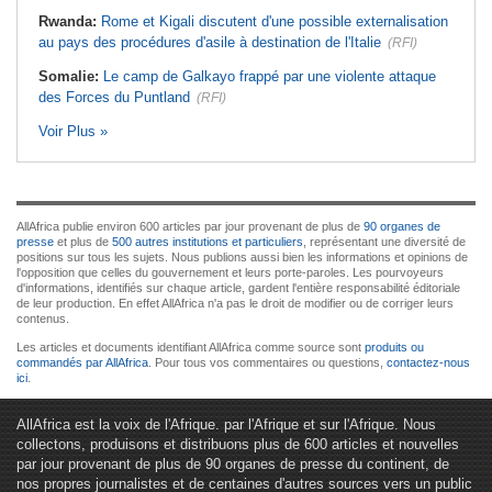
Rwanda:
Rome et Kigali discutent d'une possible externalisation
au pays des procédures d'asile à destination de l'Italie
(RFI)
Somalie:
Le camp de Galkayo frappé par une violente attaque
des Forces du Puntland
(RFI)
Voir Plus »
AllAfrica publie environ 600 articles par jour provenant de plus de
90 organes de
presse
et plus de
500 autres institutions et particuliers
, représentant une diversité de
positions sur tous les sujets. Nous publions aussi bien les informations et opinions de
l'opposition que celles du gouvernement et leurs porte-paroles. Les pourvoyeurs
d'informations, identifiés sur chaque article, gardent l'entière responsabilité éditoriale
de leur production. En effet AllAfrica n'a pas le droit de modifier ou de corriger leurs
contenus.
Les articles et documents identifiant AllAfrica comme source sont
produits ou
commandés par AllAfrica
. Pour tous vos commentaires ou questions,
contactez-nous
ici
.
AllAfrica est la voix de l'Afrique. par l'Afrique et sur l'Afrique. Nous
collectons, produisons et distribuons plus de 600 articles et nouvelles
par jour provenant de plus de 90 organes de presse du continent, de
nos propres journalistes et de centaines d'autres sources vers un public