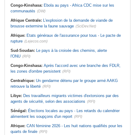
Congo-Kinshasa:
Ebola au pays - Africa CDC mise sur les
communautés
(DW)
Afrique Centrale:
L'explosion de la demande de viande de
brousse extermine la faune sauvage
(SciDev.Net)
Afrique:
Etats généraux de l'assurance pour tous - Le pacte de
rupture
(Lejecos.com)
Sud-Soudan:
Le pays à la croisée des chemins, alerte
l'ONU
(RFI)
Congo-Kinshasa:
Après l'accord avec une branche des FDLR,
les zones d'ombre persistent
(RFI)
Centrafrique:
Un gendarme détenu par le groupe armé AAKG
retrouve la liberté
(RFI)
Libye:
Des travailleurs migrants victimes d'extorsions par des
agents de sécurité, selon des associations
(RFI)
Sénégal:
Élections locales au pays - Les retards du calendrier
alimentent les soupçons d'un report
(RFI)
Afrique:
CAN féminine 2026 - Les huit nations qualifiés pour les
quarts de finale
(RFI)