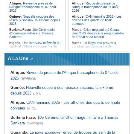
Forces du Puntland
Afrique:
Revue de presse de
Afrique:
Revue de presse de
l'Afrique francophone du 07 août
l'Afrique francophone du 07 août
2026
2026
Guinée:
Nouvelle coupure des
Afrique:
CAN féminine 2026 - Les
réseaux sociaux, la sixième depuis
affiches des quarts de finale
2023
connues
Burkina Faso:
10e Cérémonial
Maroc:
Crise migratoire à Ceuta -
d'hommage militaire à Thomas
Une ONG dénonce la responsabilité
Sankara
de Rabat et de Madrid
Nigeria:
Une interview télévisée du
Maroc:
Le Royaume prévoit la
cardinal d'Abuja provoque l'ire du
construction d'une usine de
président Bola Tinubu
valorisation énergétique des
déchets à Casablanca
Afrique de l'Ouest:
Le Togo lève
A La Une
22 milliards de FCFA en obligations
Libye:
Des travailleurs migrants
du trésor sur le marché financier de
victimes d'extorsions par des
l'UEMOA
agents de sécurité, selon des
associations
Afrique:
Revue de presse de l'Afrique francophone du 07 août
Cote d'Ivoire:
Le retour du tambour
parleur «Djidji Ayôkwé» prend une
Afrique:
CAN féminine 2026 - Les
2026
(allAfrica)
dimension politique
huit nations qualifiés pour les quarts
de finale
Guinée:
Le président dissipe les
Guinée:
Nouvelle coupure des réseaux sociaux, la sixième
doutes concernant son état de
Afrique:
Afrobasket féminin U18 -
depuis 2023
santé dans un message publié sur X
(RFI)
Les Lioncelles du Sénégal battues
par la Tunisie (43-44)
Afrique:
Etats généraux de
Afrique:
CAN féminine 2026 - Les affiches des quarts de finale
l'assurance pour tous - Le pacte de
Algérie:
Le président de la
rupture
République présente ses
connues
(APS)
condoléances
Sénégal:
Élections locales au pays
- Les retards du calendrier
Tunisie:
Le baryton italien Gianni
Burkina Faso:
10e Cérémonial d'hommage militaire à Thomas
alimentent les soupçons d'un report
Bruschi à El Jem - « Ce théâtre
Sankara
(Sidwaya)
rappelle une fraternité culturelle en
Méditerranée »
Ouganda:
Le pays approuve l'envoi de troupes au sein de la