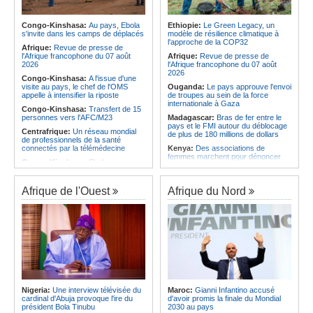
Afrique:
La LSF salue le lancement
Angola:
L'Assemblée nationale
du premier ETF obligataire
approuve le rapport sur la
souverain africain (USD) disponible
désignation des membres des
Congo-Kinshasa:
Au pays, Ebola
Ethiopie:
Le Green Legacy, un
en Europe
commissions électorales
s'invite dans les camps de déplacés
modèle de résilience climatique à
l'approche de la COP32
Afrique:
Les joueurs africains et de
Angola:
Le pétrole brut Brent
Afrique:
Revue de presse de
la diaspora dominent la coupe du
s'échange à 79,21 $US
l'Afrique francophone du 07 août
Afrique:
Revue de presse de
monde
2026
l'Afrique francophone du 07 août
2026
Congo-Kinshasa:
A l'issue d'une
visite au pays, le chef de l'OMS
Ouganda:
Le pays approuve l'envoi
appelle à intensifier la riposte
de troupes au sein de la force
internationale à Gaza
Congo-Kinshasa:
Transfert de 15
personnes vers l'AFC/M23
Madagascar:
Bras de fer entre le
pays et le FMI autour du déblocage
Centrafrique:
Un réseau mondial
de plus de 180 millions de dollars
de professionnels de la santé
connectés par la télémédecine
Kenya:
Des associations de
femmes marchent pour dénoncer
Congo-Kinshasa:
Ebola au pays -
les disparitions forcées
Africa CDC mise sur les
communautés
Afrique:
La CEA renforce les
capacités des parlementaires de
Afrique de l'Ouest
Afrique du Nord
Afrique Centrale:
L'explosion de la
l'Afrique de l'Est
demande de viande de brousse
extermine la faune sauvage
Congo-Kinshasa:
Après l'accord
avec une branche des FDLR, les
Congo-Kinshasa:
Après l'accord
zones d'ombre persistent
avec une branche des FDLR, les
zones d'ombre persistent
Sud-Soudan:
Le pays à la croisée
des chemins, alerte l'ONU
Centrafrique:
Un gendarme détenu
par le groupe armé AAKG retrouve
Rwanda:
Rome et Kigali discutent
la liberté
d'une possible externalisation au
pays des procédures d'asile à
Rwanda:
Rome et Kigali discutent
destination de l'Italie
Nigeria:
Une interview télévisée du
Maroc:
Gianni Infantino accusé
d'une possible externalisation au
cardinal d'Abuja provoque l'ire du
d'avoir promis la finale du Mondial
pays des procédures d'asile à
Somalie:
Le camp de Galkayo
président Bola Tinubu
2030 au pays
destination de l'Italie
frappé par une violente attaque des