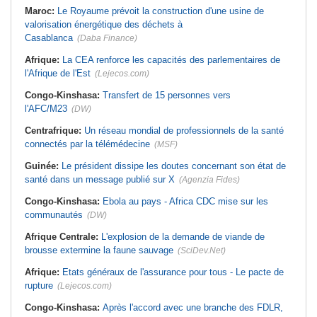
Maroc:
Le Royaume prévoit la construction d'une usine de
valorisation énergétique des déchets à
Casablanca
(Daba Finance)
Afrique:
La CEA renforce les capacités des parlementaires de
l'Afrique de l'Est
(Lejecos.com)
Congo-Kinshasa:
Transfert de 15 personnes vers
l'AFC/M23
(DW)
Centrafrique:
Un réseau mondial de professionnels de la santé
connectés par la télémédecine
(MSF)
Guinée:
Le président dissipe les doutes concernant son état de
santé dans un message publié sur X
(Agenzia Fides)
Congo-Kinshasa:
Ebola au pays - Africa CDC mise sur les
communautés
(DW)
Afrique Centrale:
L'explosion de la demande de viande de
brousse extermine la faune sauvage
(SciDev.Net)
Afrique:
Etats généraux de l'assurance pour tous - Le pacte de
rupture
(Lejecos.com)
Congo-Kinshasa:
Après l'accord avec une branche des FDLR,