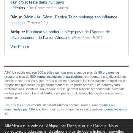
d'un projet testé dans huit pays
africains
(The Conversation Africa)
Bénin:
Bénin - Au Sénat, Patrice Talon prolonge son influence
politique
(Fratmat.info)
Afrique:
Kinshasa va abriter le siège-pays de l'Agence de
développement de l'Union Africaine
(Présidence RDC)
Voir Plus »
AllAfrica publie environ 600 articles par jour provenant de plus de
90 organes de
presse
et plus de
500 autres institutions et particuliers
, représentant une diversité de
positions sur tous les sujets. Nous publions aussi bien les informations et opinions de
l'opposition que celles du gouvernement et leurs porte-paroles. Les pourvoyeurs
d'informations, identifiés sur chaque article, gardent l'entière responsabilité éditoriale
de leur production. En effet AllAfrica n'a pas le droit de modifier ou de corriger leurs
contenus.
Les articles et documents identifiant AllAfrica comme source sont
produits ou
commandés par AllAfrica
. Pour tous vos commentaires ou questions,
contactez-nous
ici
.
AllAfrica est la voix de l'Afrique. par l'Afrique et sur l'Afrique. Nous
collectons, produisons et distribuons plus de 600 articles et nouvelles