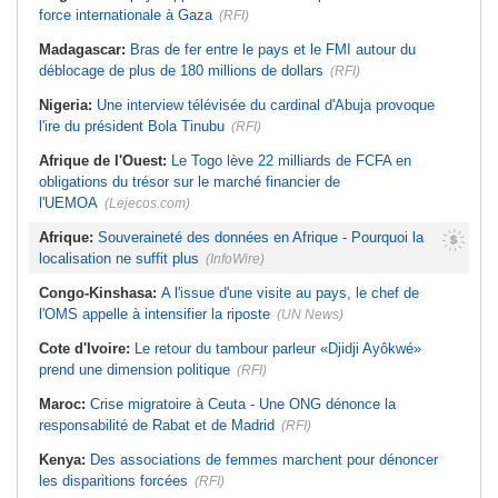
force internationale à Gaza
(RFI)
Madagascar:
Bras de fer entre le pays et le FMI autour du
déblocage de plus de 180 millions de dollars
(RFI)
Nigeria:
Une interview télévisée du cardinal d'Abuja provoque
l'ire du président Bola Tinubu
(RFI)
Afrique de l'Ouest:
Le Togo lève 22 milliards de FCFA en
obligations du trésor sur le marché financier de
l'UEMOA
(Lejecos.com)
Afrique:
Souveraineté des données en Afrique - Pourquoi la
localisation ne suffit plus
(InfoWire)
Congo-Kinshasa:
A l'issue d'une visite au pays, le chef de
l'OMS appelle à intensifier la riposte
(UN News)
Cote d'Ivoire:
Le retour du tambour parleur «Djidji Ayôkwé»
prend une dimension politique
(RFI)
Maroc:
Crise migratoire à Ceuta - Une ONG dénonce la
responsabilité de Rabat et de Madrid
(RFI)
Kenya:
Des associations de femmes marchent pour dénoncer
les disparitions forcées
(RFI)