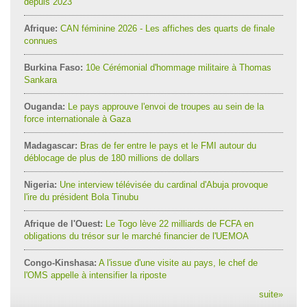
depuis 2023
Afrique:
CAN féminine 2026 - Les affiches des quarts de finale
connues
Burkina Faso:
10e Cérémonial d'hommage militaire à Thomas
Sankara
Ouganda:
Le pays approuve l'envoi de troupes au sein de la
force internationale à Gaza
Madagascar:
Bras de fer entre le pays et le FMI autour du
déblocage de plus de 180 millions de dollars
Nigeria:
Une interview télévisée du cardinal d'Abuja provoque
l'ire du président Bola Tinubu
Afrique de l'Ouest:
Le Togo lève 22 milliards de FCFA en
obligations du trésor sur le marché financier de l'UEMOA
Congo-Kinshasa:
A l'issue d'une visite au pays, le chef de
l'OMS appelle à intensifier la riposte
suite
»