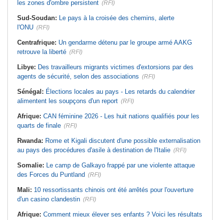
les zones d'ombre persistent
(RFI)
Sud-Soudan:
Le pays à la croisée des chemins, alerte
l'ONU
(RFI)
Centrafrique:
Un gendarme détenu par le groupe armé AAKG
retrouve la liberté
(RFI)
Libye:
Des travailleurs migrants victimes d'extorsions par des
agents de sécurité, selon des associations
(RFI)
Sénégal:
Élections locales au pays - Les retards du calendrier
alimentent les soupçons d'un report
(RFI)
Afrique:
CAN féminine 2026 - Les huit nations qualifiés pour les
quarts de finale
(RFI)
Rwanda:
Rome et Kigali discutent d'une possible externalisation
au pays des procédures d'asile à destination de l'Italie
(RFI)
Somalie:
Le camp de Galkayo frappé par une violente attaque
des Forces du Puntland
(RFI)
Mali:
10 ressortissants chinois ont été arrêtés pour l'ouverture
d'un casino clandestin
(RFI)
Afrique:
Comment mieux élever ses enfants ? Voici les résultats