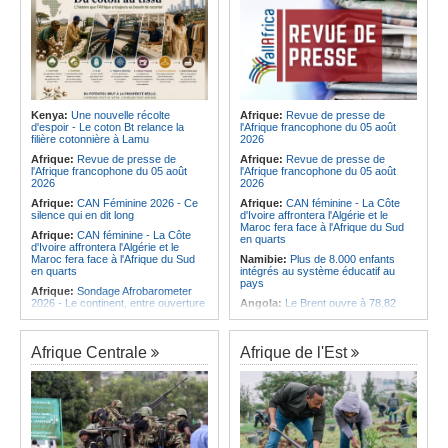
Kenya:
Une nouvelle récolte
Afrique:
Revue de presse de
d'espoir - Le coton Bt relance la
l'Afrique francophone du 05 août
filière cotonnière à Lamu
2026
Afrique:
Revue de presse de
Afrique:
Revue de presse de
l'Afrique francophone du 05 août
l'Afrique francophone du 05 août
2026
2026
Afrique:
CAN Féminine 2026 - Ce
Afrique:
CAN féminine - La Côte
silence qui en dit long
d'Ivoire affrontera l'Algérie et le
Maroc fera face à l'Afrique du Sud
Afrique:
CAN féminine - La Côte
en quarts
d'Ivoire affrontera l'Algérie et le
Maroc fera face à l'Afrique du Sud
Namibie:
Plus de 8.000 enfants
en quarts
intégrés au système éducatif au
pays
Afrique:
Sondage Afrobarometer
2026 - Le continent, entre ouverture
Angola:
Le Brent ouvre à 78,82
commerciale et défiance migratoire
dollars le baril
Afrique:
L'Éthiopie accueillera la
Angola:
Une commission présente
76e session du Comité régional de
son plan d'intervention en cas de
Afrique Centrale
Afrique de l'Est
l'OMS pour le continent
catastrophe à Huambo
Afrique:
La chaîne Canal+ va
Angola:
L'IDF renforce l'application
diffuser l'ensemble des coupes
de la loi pour préserver la faune
d'Europe de football sur le continent
sauvage
Afrique:
Les soins de santé
Angola:
Les chasseurs angolais
passent aussi par les familles et les
préconisent la numérisation du
communautés
registre et des licences