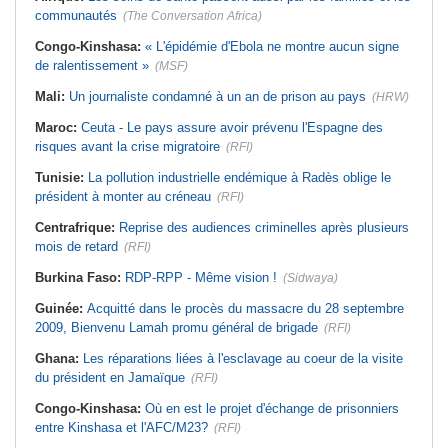
communautés
(The Conversation Africa)
Congo-Kinshasa:
« L'épidémie d'Ebola ne montre aucun signe
de ralentissement »
(MSF)
Mali:
Un journaliste condamné à un an de prison au pays
(HRW)
Maroc:
Ceuta - Le pays assure avoir prévenu l'Espagne des
risques avant la crise migratoire
(RFI)
Tunisie:
La pollution industrielle endémique à Radès oblige le
président à monter au créneau
(RFI)
Centrafrique:
Reprise des audiences criminelles après plusieurs
mois de retard
(RFI)
Burkina Faso:
RDP-RPP - Même vision !
(Sidwaya)
Guinée:
Acquitté dans le procès du massacre du 28 septembre
2009, Bienvenu Lamah promu général de brigade
(RFI)
Ghana:
Les réparations liées à l'esclavage au coeur de la visite
du président en Jamaïque
(RFI)
Congo-Kinshasa:
Où en est le projet d'échange de prisonniers
entre Kinshasa et l'AFC/M23?
(RFI)