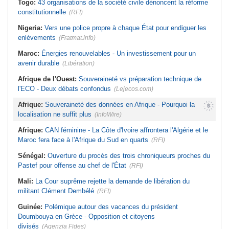
Togo:
43 organisations de la société civile dénoncent la réforme
constitutionnelle
(RFI)
Nigeria:
Vers une police propre à chaque État pour endiguer les
enlèvements
(Fratmat.info)
Maroc:
Énergies renouvelables - Un investissement pour un
avenir durable
(Libération)
Afrique de l'Ouest:
Souveraineté vs préparation technique de
l'ECO - Deux débats confondus
(Lejecos.com)
Afrique:
Souveraineté des données en Afrique - Pourquoi la
localisation ne suffit plus
(InfoWire)
Afrique:
CAN féminine - La Côte d'Ivoire affrontera l'Algérie et le
Maroc fera face à l'Afrique du Sud en quarts
(RFI)
Sénégal:
Ouverture du procès des trois chroniqueurs proches du
Pastef pour offense au chef de l'État
(RFI)
Mali:
La Cour suprême rejette la demande de libération du
militant Clément Dembélé
(RFI)
Guinée:
Polémique autour des vacances du président
Doumbouya en Grèce - Opposition et citoyens
divisés
(Agenzia Fides)