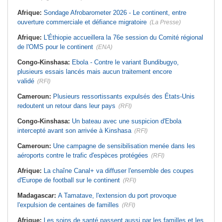
Afrique:
Sondage Afrobarometer 2026 - Le continent, entre
ouverture commerciale et défiance migratoire
(La Presse)
Afrique:
L'Éthiopie accueillera la 76e session du Comité régional
de l'OMS pour le continent
(ENA)
Congo-Kinshasa:
Ebola - Contre le variant Bundibugyo,
plusieurs essais lancés mais aucun traitement encore
validé
(RFI)
Cameroun:
Plusieurs ressortissants expulsés des États-Unis
redoutent un retour dans leur pays
(RFI)
Congo-Kinshasa:
Un bateau avec une suspicion d'Ebola
intercepté avant son arrivée à Kinshasa
(RFI)
Cameroun:
Une campagne de sensibilisation menée dans les
aéroports contre le trafic d'espèces protégées
(RFI)
Afrique:
La chaîne Canal+ va diffuser l'ensemble des coupes
d'Europe de football sur le continent
(RFI)
Madagascar:
A Tamatave, l'extension du port provoque
l'expulsion de centaines de familles
(RFI)
Afrique:
Les soins de santé passent aussi par les familles et les