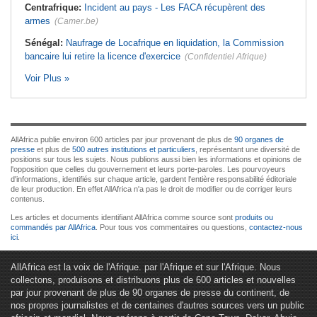
Centrafrique:
Incident au pays - Les FACA récupèrent des
armes
(Camer.be)
Sénégal:
Naufrage de Locafrique en liquidation, la Commission
bancaire lui retire la licence d'exercice
(Confidentiel Afrique)
Voir Plus »
AllAfrica publie environ 600 articles par jour provenant de plus de
90 organes de
presse
et plus de
500 autres institutions et particuliers
, représentant une diversité de
positions sur tous les sujets. Nous publions aussi bien les informations et opinions de
l'opposition que celles du gouvernement et leurs porte-paroles. Les pourvoyeurs
d'informations, identifiés sur chaque article, gardent l'entière responsabilité éditoriale
de leur production. En effet AllAfrica n'a pas le droit de modifier ou de corriger leurs
contenus.
Les articles et documents identifiant AllAfrica comme source sont
produits ou
commandés par AllAfrica
. Pour tous vos commentaires ou questions,
contactez-nous
ici
.
AllAfrica est la voix de l'Afrique. par l'Afrique et sur l'Afrique. Nous
collectons, produisons et distribuons plus de 600 articles et nouvelles
par jour provenant de plus de 90 organes de presse du continent, de
nos propres journalistes et de centaines d'autres sources vers un public