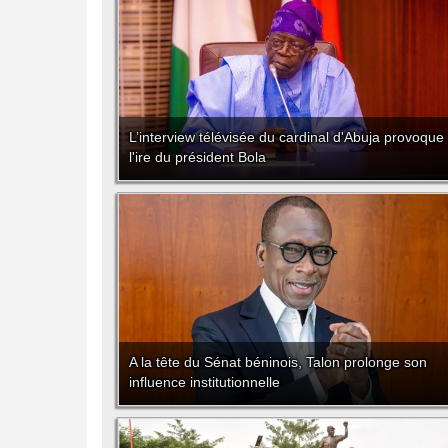
L’interview télévisée du cardinal d'Abuja provoque
l'ire du président Bola
A la tête du Sénat béninois, Talon prolonge son
influence institutionnelle