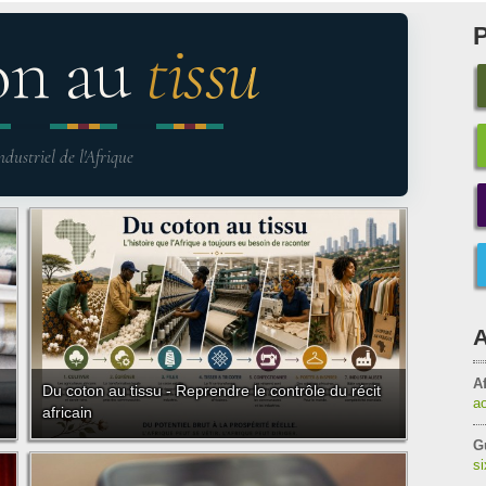
on au
tissu
ndustriel de l'Afrique
A
Af
Du coton au tissu - Reprendre le contrôle du récit
a
africain
G
s