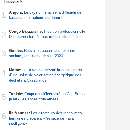
Finance
Centrafri
Angola:
Le pays criminalise la diffusion de
Centrafr
1
1
fausses informations sur Internet
professio
téléméde
Congo-Brazzaville:
Insertion professionnelle -
2
Centrafr
Des jeunes formés aux métiers de l'hôtellerie
2
groupe ar
Guinée:
Nouvelle coupure des réseaux
3
Centrafr
sociaux, la sixième depuis 2023
3
la guerre 
ressourc
Maroc:
Le Royaume prévoit la construction
4
d'une usine de valorisation énergétique des
Centrafr
déchets à Casablanca
4
récupèren
Tunisie:
Coupures d'électricité au Cap Bon ce
5
Centrafr
jeudi - Les zones concernées
5
la tuberc
Ile Maurice:
Les directeurs des ressources
6
Centrafr
humaines préparent «l'espace de travail
6
déplacés 
intelligent»
imprévisi