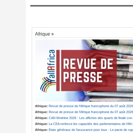
Cameroun:
Absence prolongée de Biya -
7
Une centaine de
fantôme d'Etoudi de nouveau invisible
strés en 2025
Afrique
Afrique:
Revue de presse de l'Afrique francophone du 07 août 202
Afrique:
Revue de presse de l'Afrique francophone du 07 août 202
Afrique:
CAN féminine 2026 - Les affiches des quarts de finale connues
Afrique:
La CEA renforce les capacités des parlementaires de l'Afrique de l'Est
Afrique:
Etats généraux de l'assurance pour tous - Le pacte de ruptur