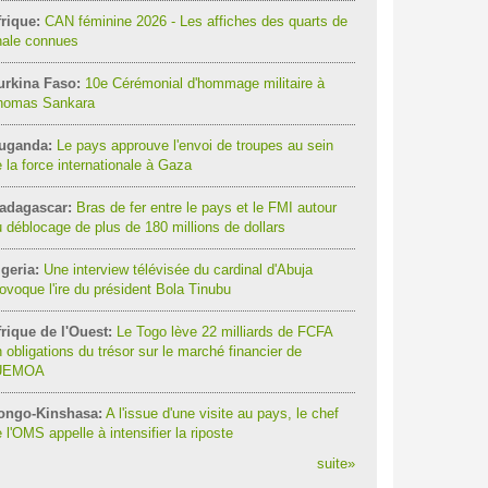
rique:
CAN féminine 2026 - Les affiches des quarts de
nale connues
urkina Faso:
10e Cérémonial d'hommage militaire à
homas Sankara
uganda:
Le pays approuve l'envoi de troupes au sein
 la force internationale à Gaza
adagascar:
Bras de fer entre le pays et le FMI autour
 déblocage de plus de 180 millions de dollars
geria:
Une interview télévisée du cardinal d'Abuja
ovoque l'ire du président Bola Tinubu
rique de l'Ouest:
Le Togo lève 22 milliards de FCFA
 obligations du trésor sur le marché financier de
'UEMOA
ongo-Kinshasa:
A l'issue d'une visite au pays, le chef
 l'OMS appelle à intensifier la riposte
suite
»