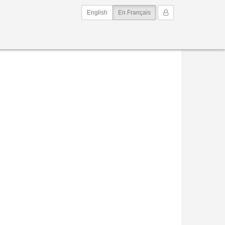
(current)
Mon Compte
English
En Français