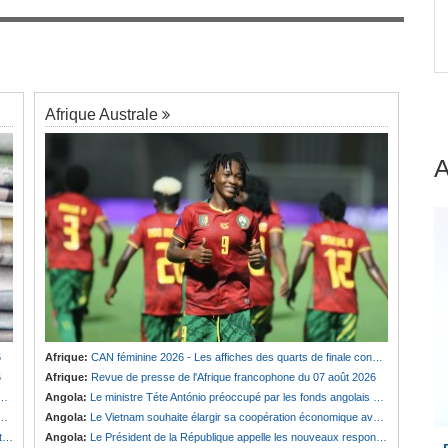
 Le
Afrique:
Revue de presse de l'Afrique
7
francophone du 07 août 2026
Afrique Australe
6
Afrique:
CAN féminine 2026 - Les affiches des quarts de finale connues
6
Afrique:
Revue de presse de l'Afrique francophone du 07 août 2026
Angola:
Le ministre Téte António préoccupé par les fonds angolais bloqués en Suisse
Angola:
Le Vietnam souhaite élargir sa coopération économique avec le pays
e
Angola:
Le Président de la République appelle les nouveaux responsables à renforcer l'action de l'Exécutif