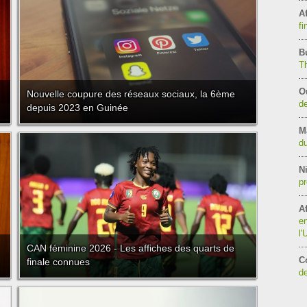
Af
fi
B
T
O
Nouvelle coupure des réseaux sociaux, la 6ème
de
depuis 2023 en Guinée
M
du
Ni
pr
Af
en
l
CAN féminine 2026 - Les affiches des quarts de
C
finale connues
de