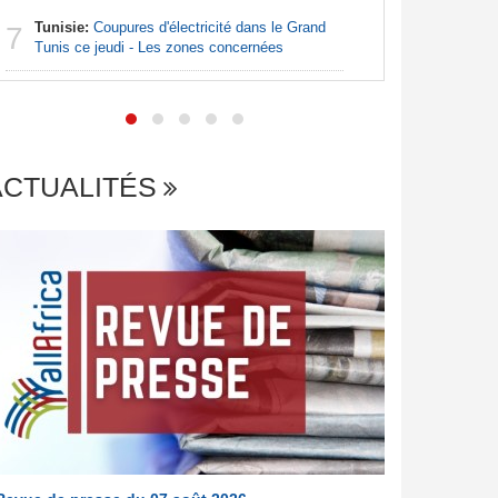
Tunisie:
Coupures d'électricité dans le Grand
7
Centrafr
Tunis ce jeudi - Les zones concernées
7
an les sa
ACTUALITÉS