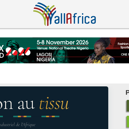
on au
tissu
ndustriel de l'Afrique