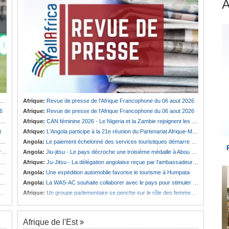
Afrique:
Revue de presse de l'Afrique Francophone du 06 aout 2026
6
Afrique:
Revue de presse de l'Afrique Francophone du 06 aout 2026
Afrique:
CAN féminine 2026 - Le Nigeria et la Zambie rejoignent les quarts de finale
t
Afrique:
L'Angola participe à la 21e réunion du Partenariat Afrique-Monde arabe au Caire
Angola:
Le paiement échelonné des services touristiques démarre ce jeudi
é
Angola:
Jiu-jitsu - Le pays décroche une troisième médaille à Abou Dabi
Afrique:
Ju-Jitsu - La délégation angolaise reçue par l'ambassadeur d'Angola aux Émirats arabes unis
Angola:
Une expédition automobile favorise le tourisme à Humpata
Angola:
La WAS-AC souhaite collaborer avec le pays pour stimuler l'aquaculture
Afrique:
Un groupe parlementaire se penche sur le rôle des femmes dans l'interaction avec les communautés
Afrique de l'Est