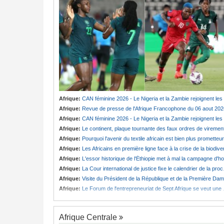
Afrique:
CAN féminine 2026 - Le Nigeria et la Zambie rejoignent les quarts de finale
Afrique:
Revue de presse de l'Afrique Francophone du 06 aout 202
Afrique:
CAN féminine 2026 - Le Nigeria et la Zambie rejoignent les quarts de finale
Afrique:
Le continent, plaque tournante des faux ordres de viremen
Afrique:
Pourquoi l'avenir du textile africain est bien plus prometteur que ne le laissent penser les chiffres
Afrique:
Les Africains en première ligne face à la crise de la biodiversit
Afrique:
L'essor historique de l'Éthiopie met à mal la campagne d'hostilité menée par Le Caire
Afrique:
La Cour international de justice fixe le calendrier de la procédure engagée par la RDC contre le Rwanda
Afrique:
Visite du Président de la République et de la Première Dame à Yamoussoukro
Afrique:
Le Forum de l'entrepreneuriat de Sept Afrique se veut une plateforme de mobilisation des investissements
Afrique Centrale