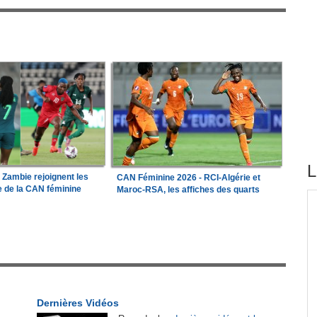
L
a Zambie rejoignent les
CAN Féminine 2026 - RCI-Algérie et
le de la CAN féminine
Maroc-RSA, les affiches des quarts
tirés du site
tion
Madagascar:
Bemasoandro Itaosy - Un arrêté
1
encadre les famorana et les famadihana
Congo-Brazzaville:
Insertion professionnelle -
2
ations
Des jeunes formés aux métiers de l'hôtellerie
Dernières Vidéos