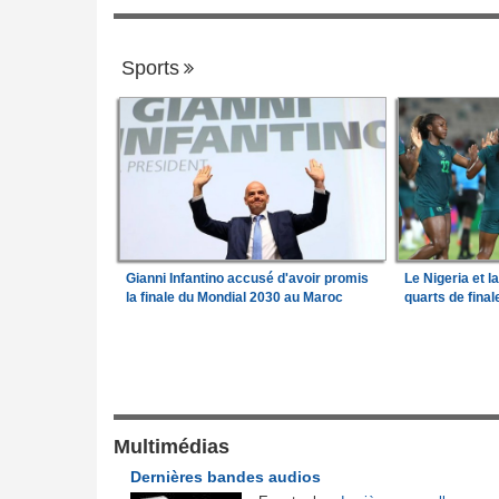
Sports
Gianni Infantino accusé d'avoir promis
Le Nigeria et l
la finale du Mondial 2030 au Maroc
quarts de fina
Justice et Lois
a Camara assume les
Cameroun:
Une campagne de sensibilisa
1
menée dans les aéroports contre le trafic
d'espèces protégées
r des vacances du
Multimédias
Cameroun:
Affaire effoudou - Les accus
rèce - Opposition et
2
Dernières bandes audios
qui ébranlent le cameroun