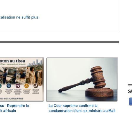
lisation ne suffit plus
S
ssu - Reprendre le
La Cour suprême confirme la
it africain
condamnation d'une ex-ministre au Mali