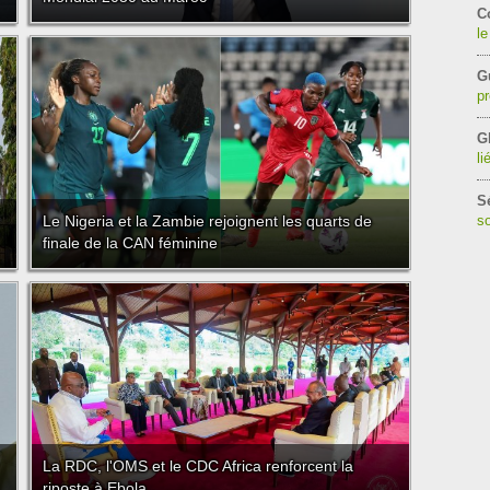
C
le
G
pr
G
li
S
Le Nigeria et la Zambie rejoignent les quarts de
so
finale de la CAN féminine
La RDC, l'OMS et le CDC Africa renforcent la
riposte à Ebola