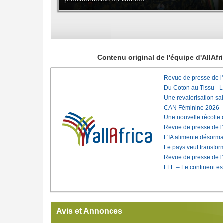
Contenu original de l'équipe d'AllAf
Revue de presse de l
Du Coton au Tissu - L'
Une revalorisation sa
CAN Féminine 2026 - C
Une nouvelle récolte d
Revue de presse de l
L'IA alimente désorma
Le pays veut transfo
Revue de presse de l
FFE – Le continent est
Avis et Annonces