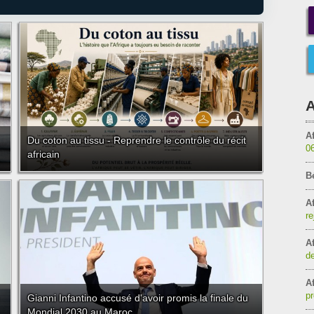
A
Af
Du coton au tissu - Reprendre le contrôle du récit
0
africain
B
Af
re
Af
de
Af
pr
Gianni Infantino accusé d'avoir promis la finale du
Mondial 2030 au Maroc