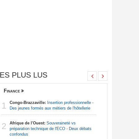
ES PLUS LUS
Finance
Nigeria
Congo-Brazzaville:
Insertion professionnelle -
Afrique:
1
1
Des jeunes formés aux métiers de l'hôtellerie
francopho
Afrique de l'Ouest:
Souveraineté vs
Afrique:
2
2
préparation technique de l'ECO - Deux débats
Francoph
confondus