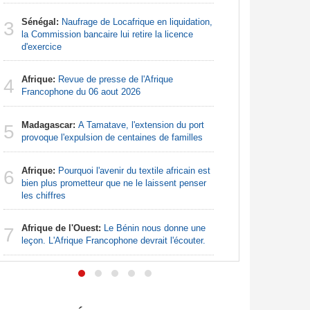
Nigeria:
3
Sénégal:
Naufrage de Locafrique en liquidation,
pour endi
3
la Commission bancaire lui retire la licence
d'exercice
Nigeria:
4
pour les 
Afrique:
Revue de presse de l'Afrique
4
Francophone du 06 aout 2026
Afrique:
5
Zambie rej
Madagascar:
A Tamatave, l'extension du port
5
provoque l'expulsion de centaines de familles
Nigeria:
6
augmentat
Afrique:
Pourquoi l'avenir du textile africain est
6
bien plus prometteur que ne le laissent penser
Nigeria:
7
les chiffres
- Une lueu
communau
Afrique de l'Ouest:
Le Bénin nous donne une
7
leçon. L'Afrique Francophone devrait l'écouter.