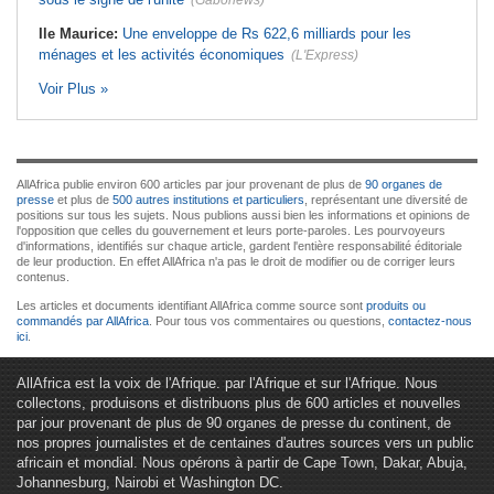
(Gabonews)
Ile Maurice:
Une enveloppe de Rs 622,6 milliards pour les
ménages et les activités économiques
(L'Express)
Voir Plus »
AllAfrica publie environ 600 articles par jour provenant de plus de
90 organes de
presse
et plus de
500 autres institutions et particuliers
, représentant une diversité de
positions sur tous les sujets. Nous publions aussi bien les informations et opinions de
l'opposition que celles du gouvernement et leurs porte-paroles. Les pourvoyeurs
d'informations, identifiés sur chaque article, gardent l'entière responsabilité éditoriale
de leur production. En effet AllAfrica n'a pas le droit de modifier ou de corriger leurs
contenus.
Les articles et documents identifiant AllAfrica comme source sont
produits ou
commandés par AllAfrica
. Pour tous vos commentaires ou questions,
contactez-nous
ici
.
AllAfrica est la voix de l'Afrique. par l'Afrique et sur l'Afrique. Nous
collectons, produisons et distribuons plus de 600 articles et nouvelles
par jour provenant de plus de 90 organes de presse du continent, de
nos propres journalistes et de centaines d'autres sources vers un public
africain et mondial. Nous opérons à partir de Cape Town, Dakar, Abuja,
Johannesburg, Nairobi et Washington DC.