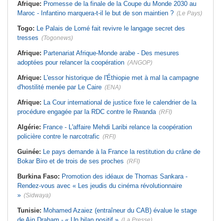
Afrique:
Promesse de la finale de la Coupe du Monde 2030 au
Maroc - Infantino marquera-t-il le but de son maintien ?
(Le Pays)
Togo:
Le Palais de Lomé fait revivre le langage secret des
tresses
(Togonews)
Afrique:
Partenariat Afrique-Monde arabe - Des mesures
adoptées pour relancer la coopération
(ANGOP)
Afrique:
L'essor historique de l'Éthiopie met à mal la campagne
d'hostilité menée par Le Caire
(ENA)
Afrique:
La Cour international de justice fixe le calendrier de la
procédure engagée par la RDC contre le Rwanda
(RFI)
Algérie:
France - L'affaire Mehdi Laribi relance la coopération
policière contre le narcotrafic
(RFI)
Guinée:
Le pays demande à la France la restitution du crâne de
Bokar Biro et de trois de ses proches
(RFI)
Burkina Faso:
Promotion des idéaux de Thomas Sankara -
Rendez-vous avec « Les jeudis du cinéma révolutionnaire
»
(Sidwaya)
Tunisie:
Mohamed Azaiez (entraîneur du CAB) évalue le stage
de Ain Draham - « Un bilan positif »
(La Presse)