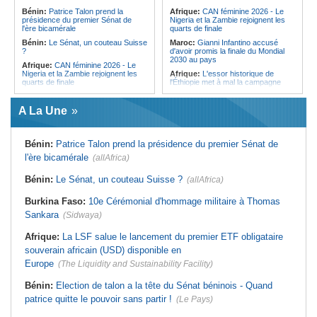
l'Égypte - Exploiter la région par tous
politique 2026
Bénin:
Patrice Talon prend la
Afrique:
CAN féminine 2026 - Le
les moyens, entraver la coopération
présidence du premier Sénat de
Nigeria et la Zambie rejoignent les
Congo-Kinshasa:
Gratien de
équitable par tous les moyens
l'ère bicamérale
quarts de finale
Saint-Nicolas Iracan - « Je ne
soutiendrai jamais un dialogue
Bénin:
Le Sénat, un couteau Suisse
Maroc:
Gianni Infantino accusé
destiné au partage du pouvoir ou à
?
d'avoir promis la finale du Mondial
la légitimation des groupes armés »
2030 au pays
Afrique:
CAN féminine 2026 - Le
Nigeria et la Zambie rejoignent les
Afrique:
L'essor historique de
quarts de finale
l'Éthiopie met à mal la campagne
d'hostilité menée par Le Caire
Afrique:
Le continent, plaque
tournante des faux ordres de
Algérie:
France - L'affaire Mehdi
A La Une
virement
Laribi relance la coopération
policière contre le narcotrafic
Mali:
Achat d'un avion présidentiel -
La Cour suprême confirme la
Tunisie:
Au pays - 6 morts et 18
Bénin:
Patrice Talon prend la présidence du premier Sénat de
condamnation de l'ex-ministre de
blessés dans un grave accident de
l'Économie
la route
l'ère bicamérale
(allAfrica)
Guinée:
Le pays demande à la
Tunisie:
Une maison entièrement
France la restitution du crâne de
calcinée à Moknine après le
Bénin:
Le Sénat, un couteau Suisse ?
(allAfrica)
Bokar Biro et de trois de ses
rétablissement du courant
proches
Afrique:
Ligue des Champions de la
Burkina Faso:
10e Cérémonial d'hommage militaire à Thomas
Bénin:
Le nouveau Sénat élit son
CAF - L'Espérance exemptée au
Sankara
(Sidwaya)
premier président
premier tour, le Club Africain hérite
du Djoliba AC
Cote d'Ivoire:
Protection de
Afrique:
La LSF salue le lancement du premier ETF obligataire
l'environnement - La Roots Wild
Tunisie:
Crise sanitaire au pays -
Foundation distinguée au Grand Prix
L'OMS alerte sur une hausse
souverain africain (USD) disponible en
Nelson Mandela
incontrôlable d'Ebola
Europe
(The Liquidity and Sustainability Facility)
Bénin:
Election de talon a la tête du Sénat béninois - Quand
patrice quitte le pouvoir sans partir !
(Le Pays)