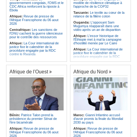
CAF - L'Espérance exemptée au
des services touristiques démarre
gouvernement congolais, l'OMS et le
modèle de résilience climatique à
premier tour, le Club Africain hérite
ce jeudi
CDC Africa renforcent la riposte à
l'approche de la COP32
du Djoliba AC
Ebola
Angola:
Jiu-jitsu - Le pays
Tanzanie:
Le textile au cœur de la
Afrique:
Un consortium européen
décroche une troisième médaille à
Afrique:
Revue de presse de
relance de la filière coton
développe un modèle de production
Abou Dabi
l'Afrique Francophone du 06 aout
Ouganda:
L'opposant Sam
novateur pour les ingrédients
2026
Mugumya réapparaît dans une
pharmaceutiques actifs, une
Centrafrique:
Les sanctions de
vidéo après un an de disparition
opportunité pour le pays
l'ONU cachent la guerre silencieuse
Afrique:
L'essor historique de
pour le contrôle des ressources
l'Éthiopie met à mal la campagne
Afrique:
La Cour international de
d'hostilité menée par Le Caire
justice fixe le calendrier de la
Afrique:
La Cour international de
procédure engagée par la RDC
justice fixe le calendrier de la
contre le Rwanda
procédure engagée par la RDC
Gabon:
Quand une tribune redonne
contre le Rwanda
espoir - Le témoignage bouleversant
Ethiopie:
Addis-Abeba - L'église
du Dr Alphonse Louma Eyougha
d'Afrique lance officiellement son
Afrique de l'Ouest
Afrique du Nord
Congo-Kinshasa:
Plan stratégique
'cheminement' vers la grande
triennal 2026-2028 - L'IGF place la
Assemblée de 2028
digitalisation au coeur des réformes
Afrique de l'Est:
Le pari du régime
!
érythréen - Pousser le Tigray vers
Congo-Kinshasa:
RDC - Félix
une zone tampon dans le cadre
Tshisekedi place le CEFOCK au
d'une nouvelle guerre par
coeur de bataille de l'appropriation
procuration
du Génocost !
Ethiopie:
Le Premier ministre Abiy
Congo-Kinshasa:
Matadi - Le
inaugure le nouveau terminal de
Kongo Central lance la campagne
l'aéroport international de Bahir Dar
Bénin:
Patrice Talon prend la
Maroc:
Gianni Infantino accusé
de sensibilisation au deuxième
Afrique:
La Croix-Rouge
présidence du premier Sénat de
d'avoir promis la finale du Mondial
Recensement général de la
éthiopienne appelle à une
l'ère bicamérale
2030 au pays
population et de l'habitat
mobilisation accrue des ressources
Afrique:
Revue de presse de
Afrique:
Revue de presse de
Congo-Kinshasa:
Le VPM Shabani
locales en Afrique
l'Afrique Francophone du 06 aout
l'Afrique Francophone du 06 aout
remet aux organisations politiques la
Afrique de l'Est:
Le vrai visage de
2026
2026
directive ministérielle de l'année