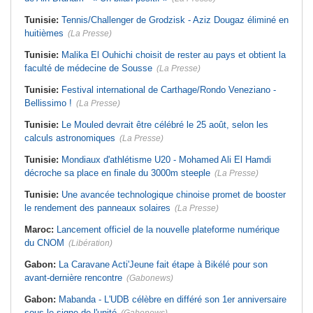
Tunisie:
Tennis/Challenger de Grodzisk - Aziz Dougaz éliminé en
huitièmes
(La Presse)
Tunisie:
Malika El Ouhichi choisit de rester au pays et obtient la
faculté de médecine de Sousse
(La Presse)
Tunisie:
Festival international de Carthage/Rondo Veneziano -
Bellissimo !
(La Presse)
Tunisie:
Le Mouled devrait être célébré le 25 août, selon les
calculs astronomiques
(La Presse)
Tunisie:
Mondiaux d'athlétisme U20 - Mohamed Ali El Hamdi
décroche sa place en finale du 3000m steeple
(La Presse)
Tunisie:
Une avancée technologique chinoise promet de booster
le rendement des panneaux solaires
(La Presse)
Maroc:
Lancement officiel de la nouvelle plateforme numérique
du CNOM
(Libération)
Gabon:
La Caravane Acti'Jeune fait étape à Bikélé pour son
avant-dernière rencontre
(Gabonews)
Gabon:
Mabanda - L'UDB célèbre en différé son 1er anniversaire
sous le signe de l'unité