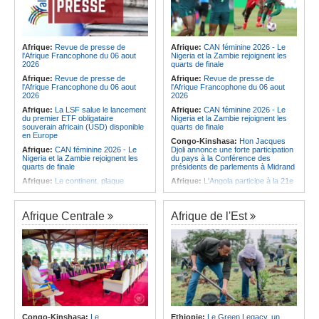
Afrique:
Revue de presse de
Afrique:
CAN féminine 2026 - Le
l'Afrique Francophone du 06 aout
Nigeria et la Zambie rejoignent les
2026
quarts de finale
Afrique:
Revue de presse de
Afrique:
Revue de presse de
l'Afrique Francophone du 06 aout
l'Afrique Francophone du 06 aout
2026
2026
Afrique:
La LSF salue le lancement
Afrique:
CAN féminine 2026 - Le
du premier ETF obligataire
Nigeria et la Zambie rejoignent les
souverain africain (USD) disponible
quarts de finale
en Europe
Congo-Kinshasa:
Hon Jacques
Afrique:
CAN féminine 2026 - Le
Djoli annonce une forte participation
Nigeria et la Zambie rejoignent les
du pays à la Conférence des
quarts de finale
présidents de parlements à Midrand
Afrique:
Le continent, plaque
Afrique:
L'Angola participe à la 21e
tournante des faux ordres de
réunion du Partenariat Afrique-
virement
Monde arabe au Caire
Afrique:
Pourquoi l'avenir du textile
Afrique:
CAN féminine - La Côte
Afrique Centrale
Afrique de l'Est
africain est bien plus prometteur que
d'Ivoire affrontera l'Algérie et le
ne le laissent penser les chiffres
Maroc fera face à l'Afrique du Sud
en quarts
Afrique:
L'essor historique de
l'Éthiopie met à mal la campagne
Afrique:
Revue de presse de
d'hostilité menée par Le Caire
l'Afrique francophone du 05 août
2026
Afrique:
La Cour international de
justice fixe le calendrier de la
Afrique:
L'Angola et l'UA préparent
procédure engagée par la RDC
le sommet sur la prévention et la
contre le Rwanda
résolution des conflits
Afrique:
Ligue des Champions de la
Angola:
Le paiement échelonné
Congo-Kinshasa:
Le
Ethiopie:
Le Green Legacy, un