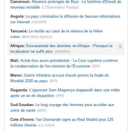
Cameroun:
Absence prolongée de Biya - Le fantôme d'Etoudi de
nouveau invisible
(L'Observateur Paalga)
Angola:
Le pays criminalise la diffusion de fausses informations
sur Internet
(ANGOP)
Tanzanie:
Le textile au cœur de la relance de la filière
coton
(Bird Story Agency)
Afrique:
Souveraineté des données en Afrique - Pourquoi la
localisation ne suffit plus
(InfoWire)
Mali:
Achat d'un avion présidentiel - La Cour suprême confirme
la condamnation de l'ex-ministre de l'Économie
(RFI)
Maroc:
Gianni Infantino accusé d'avoir promis la finale du
Mondial 2030 au pays
(RFI)
Ouganda:
L'opposant Sam Mugumya réapparaît dans une vidéo
après un an de disparition
(RFI)
Sud-Soudan:
Le long voyage des femmes pour accéder aux
soins de santé
(MSF)
Cote d'Ivoire:
Yan Diomandé signe au Real Madrid pour 125
millions d'euros
(Le Soleil)