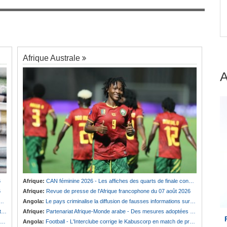
Cameroun:
Effoudou accuse Fouda de «
7
romis
Général bandit »
Afrique Australe
6
Afrique:
CAN féminine 2026 - Les affiches des quarts de finale connues
6
Afrique:
Revue de presse de l'Afrique francophone du 07 août 2026
Angola:
Le pays criminalise la diffusion de fausses informations sur Internet
e
Afrique:
Partenariat Afrique-Monde arabe - Des mesures adoptées pour relancer la coopération
Angola:
Football - L'Interclube corrige le Kabuscorp en match de préparation