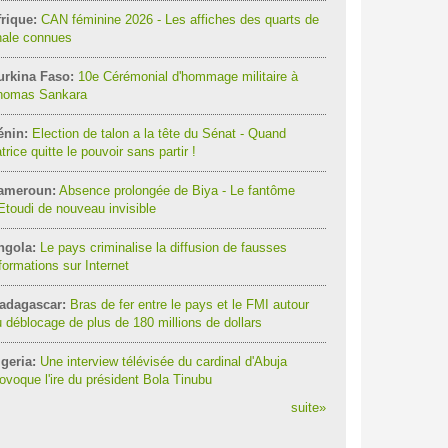
rique:
CAN féminine 2026 - Les affiches des quarts de
nale connues
urkina Faso:
10e Cérémonial d'hommage militaire à
homas Sankara
énin:
Election de talon a la tête du Sénat - Quand
trice quitte le pouvoir sans partir !
ameroun:
Absence prolongée de Biya - Le fantôme
Etoudi de nouveau invisible
ngola:
Le pays criminalise la diffusion de fausses
formations sur Internet
adagascar:
Bras de fer entre le pays et le FMI autour
 déblocage de plus de 180 millions de dollars
geria:
Une interview télévisée du cardinal d'Abuja
ovoque l'ire du président Bola Tinubu
suite
»