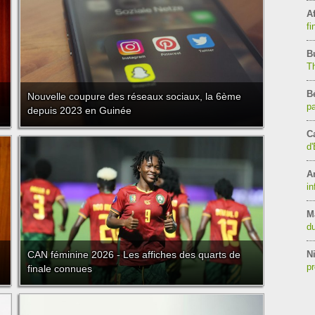
Af
fi
B
T
B
Nouvelle coupure des réseaux sociaux, la 6ème
pa
depuis 2023 en Guinée
C
d'
A
in
M
du
CAN féminine 2026 - Les affiches des quarts de
Ni
pr
finale connues