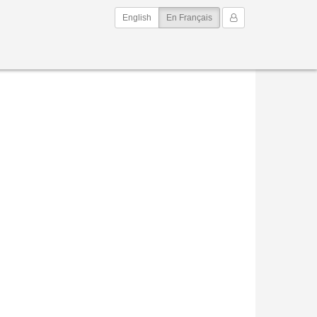
(current)
Mon Compte
English
En Français