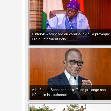
L’interview télévisée du cardinal d'Abuja provoque
l'ire du président Bola
A la tête du Sénat béninois, Talon prolonge son
influence institutionnelle