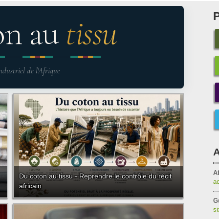
on au
tissu
ndustriel de l'Afrique
A
Af
Du coton au tissu - Reprendre le contrôle du récit
a
africain
G
s