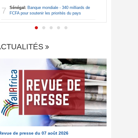
Sénégal:
Banque mondiale - 340 milliards de
Afrique:
7
7
FCFA pour soutenir les priorités du pays
francopho
ACTUALITÉS
Revue de presse du 07 août 2026