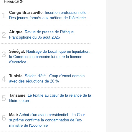
Finance
Nigeria
Congo-Brazzaville:
Insertion professionnelle -
Afrique:
1
1
Des jeunes formés aux métiers de l'hôtellerie
Francoph
Afrique:
Revue de presse de l'Afrique
Afrique:
2
2
Francophone du 06 aout 2026
francopho
Sénégal:
Naufrage de Locafrique en liquidation,
Afrique:
3
3
la Commission bancaire lui retire la licence
Zambie rej
d'exercice
Nigeria:
4
Tunisie:
Soldes d'été - Coup d'envoi demain
d'Abuja p
4
avec des réductions de 20 %
Nigeria:
5
Tanzanie:
Le textile au cœur de la relance de la
tensions 
5
filière coton
déclarati
Mali:
Achat d'un avion présidentiel - La Cour
Nigeria:
6
6
suprême confirme la condamnation de l'ex-
de lever 5
ministre de l'Économie
introduct