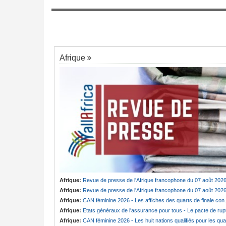
oudou - « Ngoh Ngoh
Maroc:
Gianni Infantino accusé d'avoir p
7
la finale du Mondial 2030 au pays
Afrique
Afrique:
Revue de presse de l'Afrique francophone du 07 août 202
Afrique:
Revue de presse de l'Afrique francophone du 07 août 202
Afrique:
CAN féminine 2026 - Les affiches des quarts de finale connues
Afrique:
Etats généraux de l'assurance pour tous - Le pacte de ruptur
Afrique:
CAN féminine 2026 - Les huit nations qualifiés pour les quarts de finale