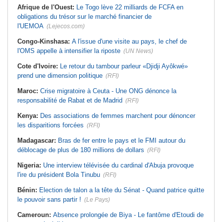
Afrique de l'Ouest:
Le Togo lève 22 milliards de FCFA en
obligations du trésor sur le marché financier de
l'UEMOA
(Lejecos.com)
Congo-Kinshasa:
A l'issue d'une visite au pays, le chef de
l'OMS appelle à intensifier la riposte
(UN News)
Cote d'Ivoire:
Le retour du tambour parleur «Djidji Ayôkwé»
prend une dimension politique
(RFI)
Maroc:
Crise migratoire à Ceuta - Une ONG dénonce la
responsabilité de Rabat et de Madrid
(RFI)
Kenya:
Des associations de femmes marchent pour dénoncer
les disparitions forcées
(RFI)
Madagascar:
Bras de fer entre le pays et le FMI autour du
déblocage de plus de 180 millions de dollars
(RFI)
Nigeria:
Une interview télévisée du cardinal d'Abuja provoque
l'ire du président Bola Tinubu
(RFI)
Bénin:
Election de talon a la tête du Sénat - Quand patrice quitte
le pouvoir sans partir !
(Le Pays)
Cameroun:
Absence prolongée de Biya - Le fantôme d'Etoudi de