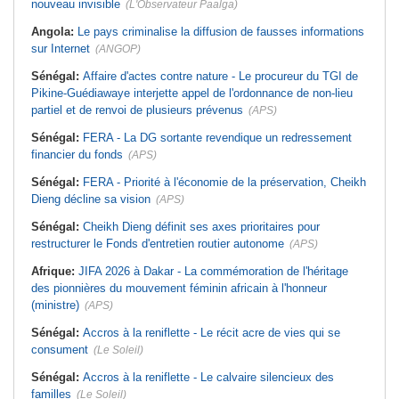
nouveau invisible
(L'Observateur Paalga)
Angola:
Le pays criminalise la diffusion de fausses informations
sur Internet
(ANGOP)
Sénégal:
Affaire d'actes contre nature - Le procureur du TGI de
Pikine-Guédiawaye interjette appel de l'ordonnance de non-lieu
partiel et de renvoi de plusieurs prévenus
(APS)
Sénégal:
FERA - La DG sortante revendique un redressement
financier du fonds
(APS)
Sénégal:
FERA - Priorité à l'économie de la préservation, Cheikh
Dieng décline sa vision
(APS)
Sénégal:
Cheikh Dieng définit ses axes prioritaires pour
restructurer le Fonds d'entretien routier autonome
(APS)
Afrique:
JIFA 2026 à Dakar - La commémoration de l'héritage
des pionnières du mouvement féminin africain à l'honneur
(ministre)
(APS)
Sénégal:
Accros à la reniflette - Le récit acre de vies qui se
consument
(Le Soleil)
Sénégal:
Accros à la reniflette - Le calvaire silencieux des
familles
(Le Soleil)