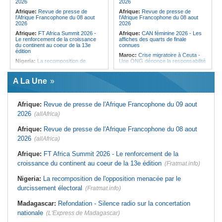
2026
2026
Afrique:
Revue de presse de
Afrique:
Revue de presse de
l'Afrique Francophone du 08 aout
l'Afrique Francophone du 08 aout
2026
2026
Afrique:
FT Africa Summit 2026 -
Afrique:
CAN féminine 2026 - Les
Le renforcement de la croissance
affiches des quarts de finale
du continent au coeur de la 13e
connues
édition
Maroc:
Crise migratoire à Ceuta -
Nigeria:
La recomposition de
Une ONG dénonce la responsabilité
l'opposition menacée par le
de Rabat et de Madrid
durcissement électoral
Afrique:
Maroc - Afrique du Sud -
A La Une
Afrique de l'Ouest:
Marché
Les chiffres d'un quart de finale très
financier régional - Un bon plant
attendu
pour le secteur agricole
Afrique:
Élodie Nakkach (Maroc) -
Afrique:
Revue de presse de l'Afrique Francophone du 09 aout
Afrique de l'Ouest:
Terrorisme,
« La finale de 2022, on l'utilise
armes légères - L'ONU tire la
comme une expérience pour aller de
2026
(allAfrica)
sonnette d'alarme
l'avant »
Mali:
La Biennale sportive fait son
Afrique:
Les statistiques clés avant
Afrique:
Revue de presse de l'Afrique Francophone du 08 aout
retour après 36 ans d'interruption
le quart de finale entre la Côte
2026
(allAfrica)
d'Ivoire et l'Algérie
Guinée:
Nouvelle coupure des
réseaux sociaux, la sixième depuis
Afrique:
Le Maroc et l'Afrique du
Afrique:
FT Africa Summit 2026 - Le renforcement de la
2023
Sud se retrouvent quatre ans après
la finale
croissance du continent au coeur de la 13e édition
(Fratmat.info)
Burkina Faso:
10e Cérémonial
d'hommage militaire à Thomas
Afrique:
Côte d'Ivoire - Algérie, un
Sankara
duel de contrastes
Nigeria:
La recomposition de l'opposition menacée par le
durcissement électoral
(Fratmat.info)
Madagascar:
Refondation - Silence radio sur la concertation
nationale
(L'Express de Madagascar)