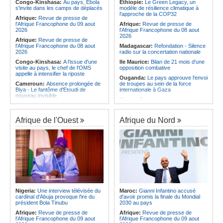
Afrique:
Élodie Nakkach (Maroc) -
féminin
Congo-Kinshasa:
Au pays, Ebola
Ethiopie:
Le Green Legacy, un
« La finale de 2022, on l'utilise
s'invite dans les camps de déplacés
modèle de résilience climatique à
Angola:
Le Sagrada Esperança se
comme une expérience pour aller de
l'approche de la COP32
qualifie pour la finale de la Coupe de
Afrique:
Revue de presse de
l'avant »
l'Amitié
l'Afrique Francophone du 09 aout
Afrique:
Revue de presse de
Afrique:
Les statistiques clés avant
2026
l'Afrique Francophone du 08 aout
le quart de finale entre la Côte
2026
Afrique:
Revue de presse de
d'Ivoire et l'Algérie
l'Afrique Francophone du 08 aout
Madagascar:
Refondation - Silence
2026
radio sur la concertation nationale
Congo-Kinshasa:
A l'issue d'une
Ile Maurice:
Bilan de 21 mois d'une
visite au pays, le chef de l'OMS
opposition combative
appelle à intensifier la riposte
Ouganda:
Le pays approuve l'envoi
Cameroun:
Absence prolongée de
de troupes au sein de la force
Biya - Le fantôme d'Etoudi de
internationale à Gaza
nouveau invisible
Kenya:
Des associations de
Angola:
Le pays criminalise la
femmes marchent pour dénoncer
diffusion de fausses informations
les disparitions forcées
sur Internet
Afrique de l'Ouest
Afrique du Nord
Madagascar:
Bras de fer entre le
Congo-Brazzaville:
Concours de
pays et le FMI autour du déblocage
musique 'Talents +' - La liste des
de plus de 180 millions de dollars
participants publiée
Ile Maurice:
24 bénéficiaires pour
Congo-Brazzaville:
Coupe du
les bourses additionnelles sur
Congo de football - JST, Inter, Cara
critères sociaux
et V Club qualifiés pour les demi-
Afrique de l'Est:
« La dépendance
finales
de l'Égypte vis-à-vis du régime
Congo-Brazzaville:
Lutte contre la
érythréen aggrave l'instabilité dans
corruption - Les parlementaires
la région de la Corne de l'Afrique »,
sensibilisés
selon le RSADO
Nigeria:
Une interview télévisée du
Maroc:
Gianni Infantino accusé
cardinal d'Abuja provoque l'ire du
d'avoir promis la finale du Mondial
Congo-Brazzaville:
Santé publique
Ethiopie:
Le peuple oromo s'est
président Bola Tinubu
2030 au pays
- Ollombo réceptionne son hôpital de
historiquement opposé à des
référence
systèmes administratifs défaillants
Afrique:
Revue de presse de
Afrique:
Revue de presse de
l'Afrique Francophone du 09 aout
l'Afrique Francophone du 09 aout