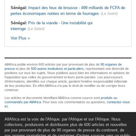
Sénégal:
Impact des feux de brousse - 499 milliards de FCFA de
pertes économiques notées en terme de fourrages
(Le Soleil)
Sénégal:
Prix de la viande - Une instabilité qui
interroge
(Le Soleil)
Voir Plus »
AllAfrica publie environ 600 articles par jour provenant de plus de
90 organes de
presse
et plus de
500 autres institutions et particuliers
, représentant une diversité de
positions sur tous les sujets. Nous publions aussi bien les informations et opinions de
l'opposition que celles du gouvernement et leurs porte-paroles. Les pourvoyeurs
d'informations, identifiés sur chaque article, gardent l'entière responsabilité éditoriale
de leur production. En effet AllAfrica n'a pas le droit de modifier ou de corriger leurs
contenus.
Les articles et documents identifiant AllAfrica comme source sont
produits ou
commandés par AllAfrica
. Pour tous vos commentaires ou questions,
contactez-nous
ici
.
AllAfrica est la voix de l'Afrique. par l'Afrique et sur l'Afrique. Nous
collectons, produisons et distribuons plus de 600 articles et nouvelles
par jour provenant de plus de 90 organes de presse du continent, de
nos propres journalistes et de centaines d'autres sources vers un public