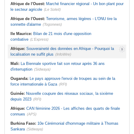
Afrique de l'Ouest:
Marché financier régional - Un bon plant pour
le secteur agricole
(Le Soleil)
Afrique de l'Ouest:
Terrorisme, armes légères - L'ONU tire la
sonnette d'alarme
(Togonews)
Ile Maurice:
Bilan de 21 mois d'une opposition
combative
(L'Express)
Afrique:
Souveraineté des données en Afrique - Pourquoi la
localisation ne suffit plus
(InfoWire)
Mali:
La Biennale sportive fait son retour après 36 ans
d'interruption
(Sidwaya)
Ouganda:
Le pays approuve l'envoi de troupes au sein de la
force internationale à Gaza
(RFI)
Guinée:
Nouvelle coupure des réseaux sociaux, la sixième
depuis 2023
(RFI)
Afrique:
CAN féminine 2026 - Les affiches des quarts de finale
connues
(APS)
Burkina Faso:
10e Cérémonial d'hommage militaire à Thomas
Sankara
(Sidwaya)