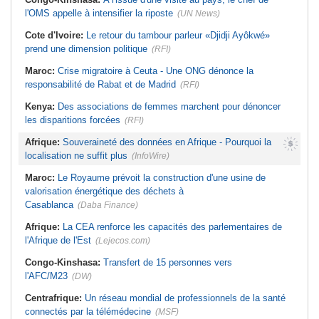
l'OMS appelle à intensifier la riposte
(UN News)
Cote d'Ivoire:
Le retour du tambour parleur «Djidji Ayôkwé»
prend une dimension politique
(RFI)
Maroc:
Crise migratoire à Ceuta - Une ONG dénonce la
responsabilité de Rabat et de Madrid
(RFI)
Kenya:
Des associations de femmes marchent pour dénoncer
les disparitions forcées
(RFI)
Afrique:
Souveraineté des données en Afrique - Pourquoi la
localisation ne suffit plus
(InfoWire)
Maroc:
Le Royaume prévoit la construction d'une usine de
valorisation énergétique des déchets à
Casablanca
(Daba Finance)
Afrique:
La CEA renforce les capacités des parlementaires de
l'Afrique de l'Est
(Lejecos.com)
Congo-Kinshasa:
Transfert de 15 personnes vers
l'AFC/M23
(DW)
Centrafrique:
Un réseau mondial de professionnels de la santé
connectés par la télémédecine
(MSF)