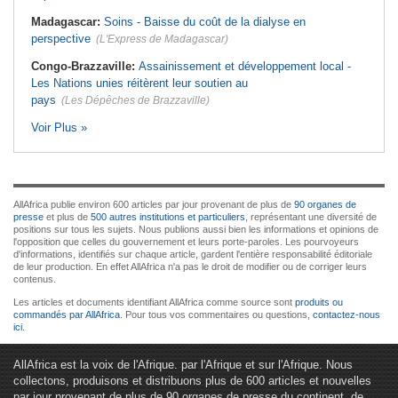
Madagascar:
Soins - Baisse du coût de la dialyse en
perspective
(L'Express de Madagascar)
Congo-Brazzaville:
Assainissement et développement local -
Les Nations unies réitèrent leur soutien au
pays
(Les Dépêches de Brazzaville)
Voir Plus »
AllAfrica publie environ 600 articles par jour provenant de plus de
90 organes de
presse
et plus de
500 autres institutions et particuliers
, représentant une diversité de
positions sur tous les sujets. Nous publions aussi bien les informations et opinions de
l'opposition que celles du gouvernement et leurs porte-paroles. Les pourvoyeurs
d'informations, identifiés sur chaque article, gardent l'entière responsabilité éditoriale
de leur production. En effet AllAfrica n'a pas le droit de modifier ou de corriger leurs
contenus.
Les articles et documents identifiant AllAfrica comme source sont
produits ou
commandés par AllAfrica
. Pour tous vos commentaires ou questions,
contactez-nous
ici
.
AllAfrica est la voix de l'Afrique. par l'Afrique et sur l'Afrique. Nous
collectons, produisons et distribuons plus de 600 articles et nouvelles
par jour provenant de plus de 90 organes de presse du continent, de