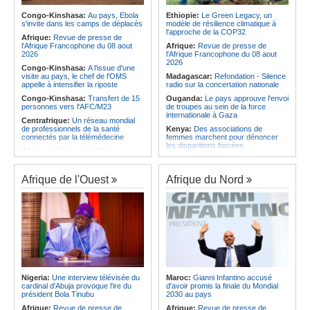
Angola:
Le pays criminalise la
Afrique:
Le roman-photo de la
diffusion de fausses informations
Congo-Kinshasa:
Au pays, Ebola
Ethiopie:
Le Green Legacy, un
phase de groupes de la
sur Internet
s'invite dans les camps de déplacés
modèle de résilience climatique à
TotalEnergies CAF Coupe d'Afrique
l'approche de la COP32
Afrique:
Revue de presse de
Afrique:
Revue de presse de
Féminine, Maroc 2026
l'Afrique francophone du 07 août
l'Afrique Francophone du 08 aout
Afrique:
Revue de presse de
Afrique:
Présentation du Groupe
2026
2026
l'Afrique Francophone du 08 aout
d'Étude Technique (TSG) de la
2026
Congo-Kinshasa:
A l'issue d'une
TotalEnergies CAF Coupe d'Afrique
visite au pays, le chef de l'OMS
Madagascar:
Refondation - Silence
des Nations Féminine, Maroc 2026
appelle à intensifier la riposte
radio sur la concertation nationale
Congo-Kinshasa:
Transfert de 15
Ouganda:
Le pays approuve l'envoi
personnes vers l'AFC/M23
de troupes au sein de la force
internationale à Gaza
Centrafrique:
Un réseau mondial
de professionnels de la santé
Kenya:
Des associations de
connectés par la télémédecine
femmes marchent pour dénoncer
les disparitions forcées
Afrique:
Afrobasket U18 -
Madagascar valide son ticket pour
Afrique:
La CEA renforce les
les quarts
capacités des parlementaires de
l'Afrique de l'Est
Afrique de l'Ouest
Afrique du Nord
Congo-Brazzaville:
Assainissement et développement
Madagascar:
Danse - La création
local - Les Nations unies réitèrent
chorégraphique rassemble ses
leur soutien au pays
adeptes
Angola:
Le ministre Téte António
Madagascar:
Média - Mort subite
préoccupé par les fonds angolais
de Sitraka Rakotobe
bloqués en Suisse
Madagascar:
Les reins solides
Angola:
Le Vietnam souhaite élargir
Madagascar:
Vol à la tire - Un
sa coopération économique avec le
groupe de six femmes se retrouve
pays
en prison
Nigeria:
Une interview télévisée du
Maroc:
Gianni Infantino accusé
Angola:
Le Président de la
cardinal d'Abuja provoque l'ire du
d'avoir promis la finale du Mondial
République appelle les nouveaux
président Bola Tinubu
2030 au pays
responsables à renforcer l'action de
l'Exécutif
Afrique:
Revue de presse de
Afrique:
Revue de presse de