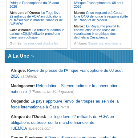
l'Afrique Francophone du 08 aout
l'Afrique Francophone du 08 aout
2026
2026
Afrique de l'Ouest:
Le Togo lève
Maroc:
Crise migratoire à Ceuta -
22 milliards de FCFA en obligations
Une ONG dénonce la responsabilité
du trésor sur le marché financier de
de Rabat et de Madrid
l'UEMOA
Maroc:
Le Royaume prévoit la
Cote d'Ivoire:
Le retour du tambour
construction d'une usine de
parleur «Djidji Ayôkwé» prend une
valorisation énergétique des
dimension politique
déchets à Casablanca
Guinée:
Le président dissipe les
Afrique:
Suspense, émotions et
doutes concernant son état de
exploits - Les huit quarts de
santé dans un message publié sur X
finalistes de la CAN Féminine
TotalEnergies CAF Maroc 2026 sont
A La Une
Sénégal:
Des artistes outillés à
connus
l'élaboration des projets culturels
bancables
Afrique:
CAN Féminine 2026 -
Priscille Kreto, la sérénité avant le
Afrique:
Revue de presse de l'Afrique Francophone du 08 aout
Sénégal:
La 2e édition de la 'Soirée
grand rendez-vous face à l'Algérie
du football au Sénégal' prévue mardi
2026
(allAfrica)
à Dakar
Afrique:
Le roman-photo de la
phase de groupes de la
Sénégal:
JOJ Dakar 2026 - La
Madagascar:
Refondation - Silence radio sur la concertation
TotalEnergies CAF Coupe d'Afrique
Banque mondiale salue les
Féminine, Maroc 2026
nationale
préparatifs et l'expertise du Comité
(L'Express de Madagascar)
d'organisation
Afrique:
Présentation du Groupe
d'Étude Technique (TSG) de la
Ouganda:
Le pays approuve l'envoi de troupes au sein de la
Sénégal:
Soins prénataux
TotalEnergies CAF Coupe d'Afrique
d'urgence - L'Etat vise à rendre
des Nations Féminine, Maroc 2026
force internationale à Gaza
(RFI)
opérationnels 32 blocs opératoires
d'ici à 2027
Maroc:
Au-délà du communiqué -
Afrique de l'Ouest:
Le Togo lève 22 milliards de FCFA en
Ce que révèle le discours du
Sénégal:
Assurance islamique - Le
ministère de l'Intérieur sur la crise
obligations du trésor sur le marché financier de
FDMI signe une convention de
de Sebta
financement avec SEN Assurance
l'UEMOA
(Lejecos.com)
Vie
Afrique:
AfroBasket U18 (F) - Le
Sénégal craque au 3e quart-temps
et s'incline face à la Tunisie (44-43)
Congo-Kinshasa:
A l'issue d'une visite au pays, le chef de