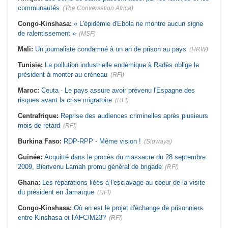
communautés
(The Conversation Africa)
Congo-Kinshasa:
« L'épidémie d'Ebola ne montre aucun signe
de ralentissement »
(MSF)
Mali:
Un journaliste condamné à un an de prison au pays
(HRW)
Tunisie:
La pollution industrielle endémique à Radès oblige le
président à monter au créneau
(RFI)
Maroc:
Ceuta - Le pays assure avoir prévenu l'Espagne des
risques avant la crise migratoire
(RFI)
Centrafrique:
Reprise des audiences criminelles après plusieurs
mois de retard
(RFI)
Burkina Faso:
RDP-RPP - Même vision !
(Sidwaya)
Guinée:
Acquitté dans le procès du massacre du 28 septembre
2009, Bienvenu Lamah promu général de brigade
(RFI)
Ghana:
Les réparations liées à l'esclavage au coeur de la visite
du président en Jamaïque
(RFI)
Congo-Kinshasa:
Où en est le projet d'échange de prisonniers
entre Kinshasa et l'AFC/M23?
(RFI)