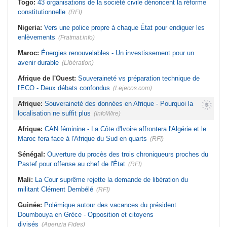
Togo:
43 organisations de la société civile dénoncent la réforme
constitutionnelle
(RFI)
Nigeria:
Vers une police propre à chaque État pour endiguer les
enlèvements
(Fratmat.info)
Maroc:
Énergies renouvelables - Un investissement pour un
avenir durable
(Libération)
Afrique de l'Ouest:
Souveraineté vs préparation technique de
l'ECO - Deux débats confondus
(Lejecos.com)
Afrique:
Souveraineté des données en Afrique - Pourquoi la
localisation ne suffit plus
(InfoWire)
Afrique:
CAN féminine - La Côte d'Ivoire affrontera l'Algérie et le
Maroc fera face à l'Afrique du Sud en quarts
(RFI)
Sénégal:
Ouverture du procès des trois chroniqueurs proches du
Pastef pour offense au chef de l'État
(RFI)
Mali:
La Cour suprême rejette la demande de libération du
militant Clément Dembélé
(RFI)
Guinée:
Polémique autour des vacances du président
Doumbouya en Grèce - Opposition et citoyens
divisés
(Agenzia Fides)