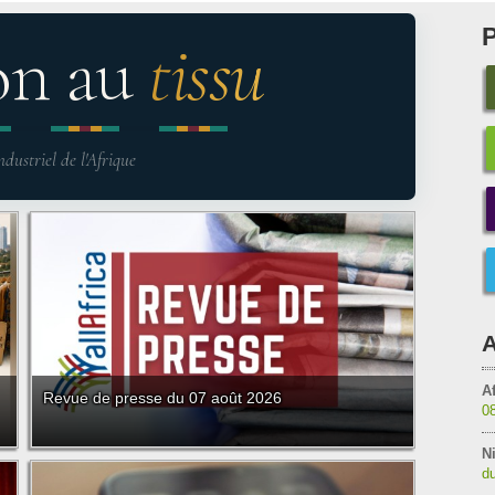
on au
tissu
ndustriel de l'Afrique
A
Af
Revue de presse du 07 août 2026
0
Ni
du