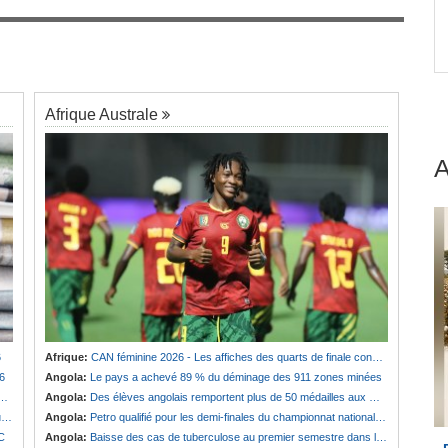
Guinée:
Le général Amara Camara assume les
7
fonctions présidentielles
Afrique Australe
6
Afrique:
CAN féminine 2026 - Les affiches des quarts de finale connues
6
Angola:
Le pays a achevé 89 % du déminage des 911 zones minées
Angola:
Des élèves angolais remportent plus de 50 médailles aux Olympiades de mathématiques en Angleterre
s
Angola:
Petro qualifié pour les demi-finales du championnat national féminin
SC
Angola:
Baisse des cas de tuberculose au premier semestre dans la province de Cunene