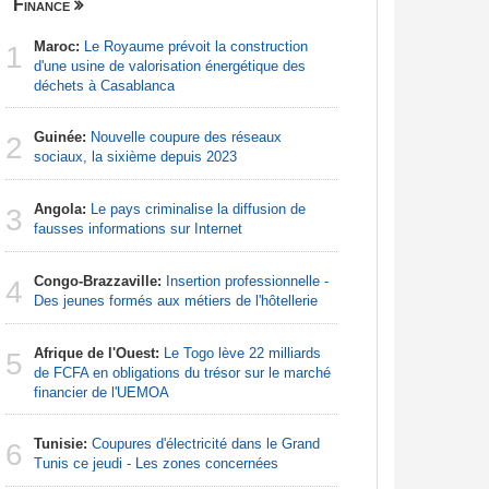
Finance
Nigeria
Maroc:
Le Royaume prévoit la construction
Afrique:
1
1
d'une usine de valorisation énergétique des
francopho
déchets à Casablanca
Nigeria:
2
Guinée:
Nouvelle coupure des réseaux
d'Abuja p
2
sociaux, la sixième depuis 2023
Afrique:
3
Angola:
Le pays criminalise la diffusion de
Francoph
3
fausses informations sur Internet
Nigeria:
4
Congo-Brazzaville:
Insertion professionnelle -
naît de la
4
Des jeunes formés aux métiers de l'hôtellerie
à travers 
Afrique de l'Ouest:
Le Togo lève 22 milliards
Afrique:
5
5
de FCFA en obligations du trésor sur le marché
Zambie rej
financier de l'UEMOA
Afrique:
6
Tunisie:
Coupures d'électricité dans le Grand
visent un 
6
Tunis ce jeudi - Les zones concernées
Marocain