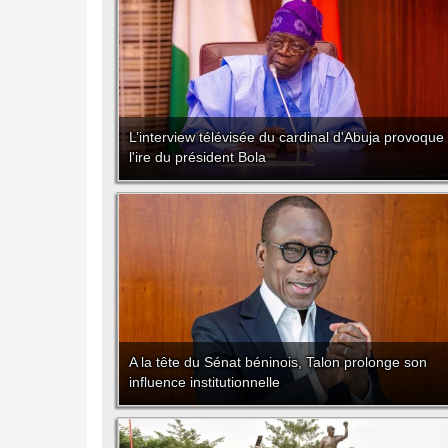
L’interview télévisée du cardinal d'Abuja provoque
l'ire du président Bola
A la tête du Sénat béninois, Talon prolonge son
influence institutionnelle