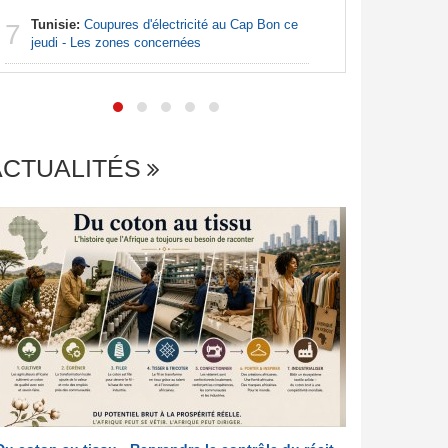
Tunisie:
Coupures d'électricité au Cap Bon ce
Nigeria:
7
7
jeudi - Les zones concernées
26,5 % alo
persistent
ACTUALITÉS