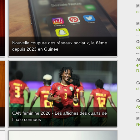
M
co
Ma
d'
O
Nouvelle coupure des réseaux sociaux, la 6ème
de
depuis 2023 en Guinée
Af
en
l
C
de
Co
Ay
CAN féminine 2026 - Les affiches des quarts de
M
finale connues
re