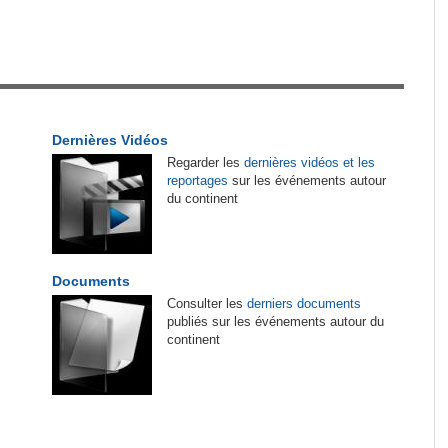
tirés du site
es
Guinée:
Polémique autour des vacances du
1
président Doumbouya en Grèce - Opposition et
citoyens divisés
 de
Afrique:
CAN féminine 2026 - Les affiches des
2
Dernières Vidéos
quarts de finale connues
Regarder les
dernières vidéos et les
reportages
sur les événements autour
Cote d'Ivoire:
Match de gala de l'Indépendance
3
du continent
- Le Gouvernement s'impose face à la FIF dans
une ambiance de fête
engage
Madagascar:
Bemasoandro Itaosy - Un arrêté
4
Documents
encadre les famorana et les famadihana
Consulter les
derniers documents
de
publiés sur les événements autour du
continent
Cameroun:
Olive Ngobo Elok confirme les
5
accusations d'Effoudou
rgit
Cameroun:
Effoudou accuse Fouda de «
6
Général bandit »