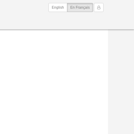
(current)
Mon Compte
English
En Français