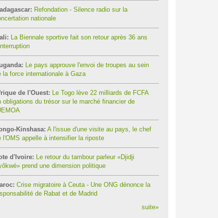
adagascar:
Refondation - Silence radio sur la
ncertation nationale
li:
La Biennale sportive fait son retour après 36 ans
interruption
uganda:
Le pays approuve l'envoi de troupes au sein
 la force internationale à Gaza
rique de l'Ouest:
Le Togo lève 22 milliards de FCFA
 obligations du trésor sur le marché financier de
'UEMOA
ongo-Kinshasa:
A l'issue d'une visite au pays, le chef
 l'OMS appelle à intensifier la riposte
te d'Ivoire:
Le retour du tambour parleur «Djidji
ôkwé» prend une dimension politique
aroc:
Crise migratoire à Ceuta - Une ONG dénonce la
sponsabilité de Rabat et de Madrid
suite
»