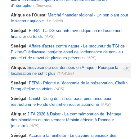
sportives
d'interruption
(Sidwaya)
Afrique de l'Ouest:
Marché financier régional - Un bon plant pour
le secteur agricole
(Le Soleil)
Sénégal:
FERA - La DG sortante revendique un redressement
financier du fonds
(APS)
Sénégal:
Affaire d'actes contre nature - Le procureur du TGI de
Pikine-Guédiawaye interjette appel de l'ordonnance de non-lieu
partiel et de renvoi de plusieurs prévenus
(APS)
Afrique:
Souveraineté des données en Afrique - Pourquoi la
localisation ne suffit plus
(InfoWire)
Sénégal:
FERA - Priorité à l'économie de la préservation, Cheikh
Dieng décline sa vision
(APS)
Sénégal:
Cheikh Dieng définit ses axes prioritaires pour
restructurer le Fonds d'entretien routier autonome
(APS)
Afrique:
JIFA 2026 à Dakar - La commémoration de l'héritage
des pionnières du mouvement féminin africain à l'honneur
(ministre)
(APS)
Sénégal:
Accros à la reniflette - Le calvaire silencieux des