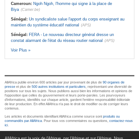
Cameroun:
Ngoh Ngoh, l'homme qui signe à la place de
Biya
(Camer.be)
Sénégal:
Un syndicaliste salue l'apport du corps enseignant au
maintien du système éducatif national
(APS)
Sénégal:
FERA - Le nouveau directeur général dresse un
constat alarmant de l'état du réseau routier national
(APS)
Voir Plus »
AllAfrica publie environ 600 articles par jour provenant de plus de
90 organes de
presse
et plus de
500 autres institutions et particuliers
, représentant une diversité de
positions sur tous les sujets. Nous publions aussi bien les informations et opinions de
l'opposition que celles du gouvernement et leurs porte-paroles. Les pourvoyeurs
d'informations, identifiés sur chaque article, gardent l'entière responsabilité éditoriale
de leur production. En effet AllAfrica n'a pas le droit de modifier ou de corriger leurs
contenus.
Les articles et documents identifiant AllAfrica comme source sont
produits ou
commandés par AllAfrica
. Pour tous vos commentaires ou questions,
contactez-nous
ici
.
AllAfrica est la voix de l'Afrique. par l'Afrique et sur l'Afrique. Nous