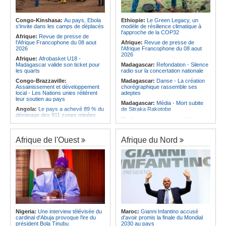
Angola:
La Marine de guerre
tente l'aventure au Al-Merrikh SC
angolaise décore des militaires pour
Afrique:
Débat d'orientation
les services rendus à la Patrie
budgétaire - Le gouvernement
Congo-Kinshasa:
Au pays, Ebola
Ethiopie:
Le Green Legacy, un
Angola:
Le président de
présente sa politique économique et
s'invite dans les camps de déplacés
modèle de résilience climatique à
l'Assemblée nationale en mission
sociale 2027-2029 au parlement
l'approche de la COP32
d'évaluation de l'activité
Afrique:
Revue de presse de
Afrique:
L'Angola bat le Mexique au
parlementaire de Lunda-Sul
l'Afrique Francophone du 08 aout
Afrique:
Revue de presse de
Mondial de handball U18
2026
l'Afrique Francophone du 08 aout
2026
Afrique:
Afrobasket U18 -
Madagascar valide son ticket pour
Madagascar:
Refondation - Silence
les quarts
radio sur la concertation nationale
Congo-Brazzaville:
Madagascar:
Danse - La création
Assainissement et développement
chorégraphique rassemble ses
local - Les Nations unies réitèrent
adeptes
leur soutien au pays
Madagascar:
Média - Mort subite
Angola:
Le pays a achevé 89 % du
de Sitraka Rakotobe
déminage des 911 zones minées
Madagascar:
Les reins solides
Angola:
Des élèves angolais
Madagascar:
Vol à la tire - Un
remportent plus de 50 médailles aux
groupe de six femmes se retrouve
Olympiades de mathématiques en
Afrique de l'Ouest
Afrique du Nord
en prison
Angleterre
Madagascar:
Athlétisme - 100
Angola:
Petro qualifié pour les
mètres - Junior Tsiravay et Zo
demi-finales du championnat
Rakotonary co-champions
national féminin
Madagascar:
Hasina
Angola:
Baisse des cas de
Rakotondramiara, Président du
tuberculose au premier semestre
Rouge - « Aucun retour
dans la province de Cunene
d'investissement pour les petits
Angola:
Le pétrole brut Brent
clubs »
s'échange en territoire positif
Madagascar:
Agroalimentaire - Les
Nigeria:
Une interview télévisée du
Maroc:
Gianni Infantino accusé
Angola:
La Centrale thermique de
boissons locales conquièrent le
cardinal d'Abuja provoque l'ire du
d'avoir promis la finale du Mondial
Cabinda renforcée de 30 mégawatts
marché
président Bola Tinubu
2030 au pays