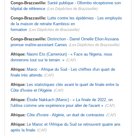
Congo-Brazzaville:
Santé publique - Ollombo réceptionne son
hôpital de référence
(Les Dépêches de Brazzaville)
Congo-Brazzaville:
Lutte contre les épidémies - Les employés
de la maison de retraite Kambissi en
formation
(Les Dépêches de Brazzaville)
Congo-Brazzaville:
Distinction - Darrel Ornelle Elion Assiana
promue maître-assistant Cames
(Les Dépêches de Brazzaville)
Afrique:
Naomi Eto (Cameroun) - « Face au Nigeria, nous
donnerons tout sur le terrain. »
(CAF)
Afrique:
Maroc - Afrique du Sud - Les chiffres d'un quart de
finale très attendu
(CAF)
Afrique:
Les statistiques clés avant le quart de finale entre la
Côte d'Ivoire et l'Algérie
(CAF)
Afrique:
Élodie Nakkach (Maroc) - « La finale de 2022, on
l'utilise comme une expérience pour aller de l'avant »
(CAF)
Afrique:
Côte d'Ivoire - Algérie, un duel de contrastes
(CAF)
Afrique:
Le Maroc et l'Afrique du Sud se retrouvent quatre ans
après la finale
(CAF)