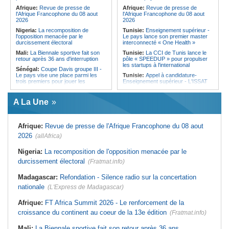
Afrique:
Revue de presse de
Afrique:
Revue de presse de
l'Afrique Francophone du 08 aout
l'Afrique Francophone du 08 aout
2026
2026
Nigeria:
La recomposition de
Tunisie:
Enseignement supérieur -
l'opposition menacée par le
Le pays lance son premier master
durcissement électoral
interconnecté « One Health »
Mali:
La Biennale sportive fait son
Tunisie:
La CCI de Tunis lance le
retour après 36 ans d'interruption
pôle « SPEEDUP » pour propulser
les startups à l'international
Sénégal:
Coupe Davis groupe III -
Le pays vise une place parmi les
Tunisie:
Appel à candidature-
trois premiers pour jouer les
Enseignement supérieur - L'ISSAT
barrages du groupe II mondial
de Gafsa renforce son corps
(président)
professoral pour la rentrée
A La Une
Sénégal:
Sédhiou - Un CLD
Tunisie:
Djerba - Une campagne de
consacré à la campagne agricole et
nettoyage mobilise bénévoles et
à la prévention des conflits entre
habitants sur la plage de Sidi
agriculteurs et éleveurs
Jemour
Afrique:
Revue de presse de l'Afrique Francophone du 08 aout
Sénégal:
Littérature - Le CLAS
Tunisie:
Les agents municipaux
2026
(allAfrica)
réunit poètes et chercheurs à Dakar
votent un débrayage de 48 heures à
autour de la poésie arabe
l'échelle nationale
Nigeria:
La recomposition de l'opposition menacée par le
Sénégal:
Kédougou - Des lots
Tunisie:
Mayada El Hennawy et
durcissement électoral
d'équipements sportifs offerts à
(Fratmat.info)
Mohamed Khairy à Carthage - Le
vingt ASC
tarab au rendez-vous des
générations
Madagascar:
Refondation - Silence radio sur la concertation
Afrique:
Le projet 'Oscars des
talents' encourage les jeunes à
Tunisie:
Femmes et pouvoir - Le
nationale
(L'Express de Madagascar)
travailler et à réussir au Sénégal et
patriarcat, dernier obstacle
en Afrique, selon son promoteur
Tunisie:
Eau minérale embouteillée
Afrique:
FT Africa Summit 2026 - Le renforcement de la
Sénégal:
Phases nationales de
- Les producteurs démentent toute
croissance du continent au coeur de la 13e édition
football à Kaffrine - Un responsable
hausse des prix et pointent du doigt
(Fratmat.info)
invite les équipes à privilégier le fair-
les distributeurs
play et le respect des valeurs
Mali:
La Biennale sportive fait son retour après 36 ans