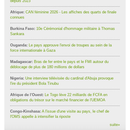
depuis 2023
Afrique:
CAN féminine 2026 - Les affiches des quarts de finale
connues
Burkina Faso:
10e Cérémonial d'hommage militaire à Thomas
Sankara
Ouganda:
Le pays approuve l'envoi de troupes au sein de la
force internationale à Gaza
Madagascar:
Bras de fer entre le pays et le FMI autour du
déblocage de plus de 180 millions de dollars
Nigeria:
Une interview télévisée du cardinal d'Abuja provoque
l'ire du président Bola Tinubu
Afrique de l'Ouest:
Le Togo lève 22 milliards de FCFA en
obligations du trésor sur le marché financier de l'UEMOA
Congo-Kinshasa:
A l'issue d'une visite au pays, le chef de
l'OMS appelle à intensifier la riposte
suite
»