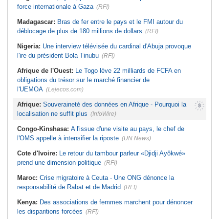
force internationale à Gaza
(RFI)
Madagascar:
Bras de fer entre le pays et le FMI autour du
déblocage de plus de 180 millions de dollars
(RFI)
Nigeria:
Une interview télévisée du cardinal d'Abuja provoque
l'ire du président Bola Tinubu
(RFI)
Afrique de l'Ouest:
Le Togo lève 22 milliards de FCFA en
obligations du trésor sur le marché financier de
l'UEMOA
(Lejecos.com)
Afrique:
Souveraineté des données en Afrique - Pourquoi la
localisation ne suffit plus
(InfoWire)
Congo-Kinshasa:
A l'issue d'une visite au pays, le chef de
l'OMS appelle à intensifier la riposte
(UN News)
Cote d'Ivoire:
Le retour du tambour parleur «Djidji Ayôkwé»
prend une dimension politique
(RFI)
Maroc:
Crise migratoire à Ceuta - Une ONG dénonce la
responsabilité de Rabat et de Madrid
(RFI)
Kenya:
Des associations de femmes marchent pour dénoncer
les disparitions forcées
(RFI)