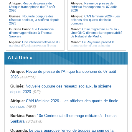
Forces du Puntland
Afrique:
Revue de presse de
Afrique:
Revue de presse de
l'Afrique francophone du 07 août
l'Afrique francophone du 07 août
2026
2026
Guinée:
Nouvelle coupure des
Afrique:
CAN féminine 2026 - Les
réseaux sociaux, la sixième depuis
affiches des quarts de finale
2023
connues
Burkina Faso:
10e Cérémonial
Maroc:
Crise migratoire à Ceuta -
d'hommage militaire à Thomas
Une ONG dénonce la responsabilité
Sankara
de Rabat et de Madrid
Nigeria:
Une interview télévisée du
Maroc:
Le Royaume prévoit la
cardinal d'Abuja provoque l'ire du
construction d'une usine de
président Bola Tinubu
valorisation énergétique des
déchets à Casablanca
Afrique de l'Ouest:
Le Togo lève
A La Une
22 milliards de FCFA en obligations
Libye:
Des travailleurs migrants
du trésor sur le marché financier de
victimes d'extorsions par des
l'UEMOA
agents de sécurité, selon des
associations
Afrique:
Revue de presse de l'Afrique francophone du 07 août
Cote d'Ivoire:
Le retour du tambour
parleur «Djidji Ayôkwé» prend une
Afrique:
CAN féminine 2026 - Les
2026
(allAfrica)
dimension politique
huit nations qualifiés pour les quarts
de finale
Guinée:
Le président dissipe les
Guinée:
Nouvelle coupure des réseaux sociaux, la sixième
doutes concernant son état de
Maroc:
Au-délà du communiqué -
depuis 2023
santé dans un message publié sur X
(RFI)
Ce que révèle le discours du
ministère de l'Intérieur sur la crise
Afrique:
Etats généraux de
de Sebta
Afrique:
CAN féminine 2026 - Les affiches des quarts de finale
l'assurance pour tous - Le pacte de
rupture
Afrique:
AfroBasket U18 (F) - Le
connues
(APS)
Sénégal craque au 3e quart-temps
Sénégal:
Élections locales au pays
et s'incline face à la Tunisie (44-43)
- Les retards du calendrier
Burkina Faso:
10e Cérémonial d'hommage militaire à Thomas
alimentent les soupçons d'un report
Tunisie:
Basket - Eliminatoires
Sankara
(Sidwaya)
mondial Qatar 2027 - Second tour -
La quatrième fenêtre à Radès !
Ouganda:
Le pays approuve l'envoi de troupes au sein de la