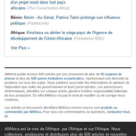
d'un projet testé dans huit pays
africains
(The Conversation Africa)
Bénin:
Bénin - Au Sénat, Patrice Talon prolonge son influence
politique
(Fratmat.info)
Afrique:
Kinshasa va abriter le siège-pays de l'Agence de
développement de l'Union Africaine
(Présidence RDC)
Voir Plus »
AllAfrica publie environ 600 articles par jour provenant de plus de
90 organes de
presse
et plus de
500 autres institutions et particuliers
, représentant une diversité de
positions sur tous les sujets. Nous publions aussi bien les informations et opinions de
l'opposition que celles du gouvernement et leurs porte-paroles. Les pourvoyeurs
d'informations, identifiés sur chaque article, gardent l'entière responsabilité éditoriale
de leur production. En effet AllAfrica n'a pas le droit de modifier ou de corriger leurs
contenus.
Les articles et documents identifiant AllAfrica comme source sont
produits ou
commandés par AllAfrica
. Pour tous vos commentaires ou questions,
contactez-nous
ici
.
AllAfrica est la voix de l'Afrique. par l'Afrique et sur l'Afrique. Nous
collectons, produisons et distribuons plus de 600 articles et nouvelles