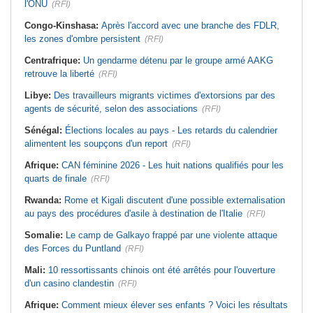
l'ONU
(RFI)
Congo-Kinshasa:
Après l'accord avec une branche des FDLR,
les zones d'ombre persistent
(RFI)
Centrafrique:
Un gendarme détenu par le groupe armé AAKG
retrouve la liberté
(RFI)
Libye:
Des travailleurs migrants victimes d'extorsions par des
agents de sécurité, selon des associations
(RFI)
Sénégal:
Élections locales au pays - Les retards du calendrier
alimentent les soupçons d'un report
(RFI)
Afrique:
CAN féminine 2026 - Les huit nations qualifiés pour les
quarts de finale
(RFI)
Rwanda:
Rome et Kigali discutent d'une possible externalisation
au pays des procédures d'asile à destination de l'Italie
(RFI)
Somalie:
Le camp de Galkayo frappé par une violente attaque
des Forces du Puntland
(RFI)
Mali:
10 ressortissants chinois ont été arrêtés pour l'ouverture
d'un casino clandestin
(RFI)
Afrique:
Comment mieux élever ses enfants ? Voici les résultats