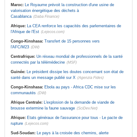
Maroc:
Le Royaume prévoit la construction d'une usine de
valorisation énergétique des déchets à
Casablanca
(Daba Finance)
Afrique:
La CEA renforce les capacités des parlementaires de
l'Afrique de l'Est
(Lejecos.com)
Congo-Kinshasa:
Transfert de 15 personnes vers
l'AFC/M23
(DW)
Centrafrique:
Un réseau mondial de professionnels de la santé
connectés par la télémédecine
(MSF)
Guinée:
Le président dissipe les doutes concernant son état de
santé dans un message publié sur X
(Agenzia Fides)
Congo-Kinshasa:
Ebola au pays - Africa CDC mise sur les
communautés
(DW)
Afrique Centrale:
L'explosion de la demande de viande de
brousse extermine la faune sauvage
(SciDev.Net)
Afrique:
Etats généraux de l'assurance pour tous - Le pacte de
rupture
(Lejecos.com)
Sud-Soudan:
Le pays à la croisée des chemins, alerte