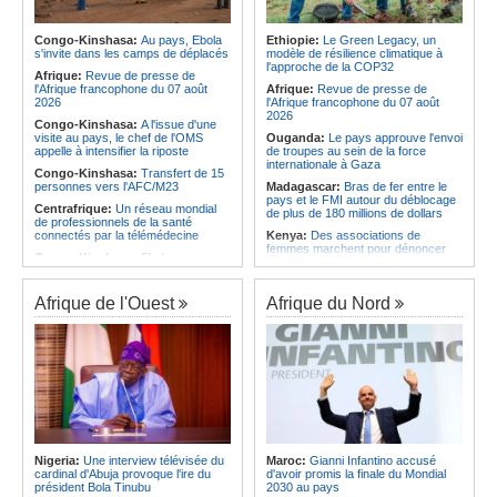
l'économie
Afrique:
L'Angola possède l'un des
régimes juridiques les plus complets
Angola:
La nouvelle loi renforce la
du continent
protection des institutions contre les
Congo-Kinshasa:
Au pays, Ebola
Ethiopie:
Le Green Legacy, un
cyberattaques, selon Mário Oliveira
s'invite dans les camps de déplacés
modèle de résilience climatique à
Afrique:
AfroBasket U18 (F) - Le
l'approche de la COP32
Sénégal craque au 3e quart-temps
Angola:
Le pays criminalise la
Afrique:
Revue de presse de
et s'incline face à la Tunisie (44-43)
diffusion de fausses informations
l'Afrique francophone du 07 août
Afrique:
Revue de presse de
sur Internet
2026
l'Afrique francophone du 07 août
2026
Congo-Kinshasa:
A l'issue d'une
visite au pays, le chef de l'OMS
Ouganda:
Le pays approuve l'envoi
appelle à intensifier la riposte
de troupes au sein de la force
internationale à Gaza
Congo-Kinshasa:
Transfert de 15
personnes vers l'AFC/M23
Madagascar:
Bras de fer entre le
pays et le FMI autour du déblocage
Centrafrique:
Un réseau mondial
de plus de 180 millions de dollars
de professionnels de la santé
connectés par la télémédecine
Kenya:
Des associations de
femmes marchent pour dénoncer
Congo-Kinshasa:
Ebola au pays -
les disparitions forcées
Africa CDC mise sur les
communautés
Afrique:
La CEA renforce les
capacités des parlementaires de
Afrique de l'Ouest
Afrique du Nord
Afrique Centrale:
L'explosion de la
l'Afrique de l'Est
demande de viande de brousse
extermine la faune sauvage
Congo-Kinshasa:
Après l'accord
avec une branche des FDLR, les
Congo-Kinshasa:
Après l'accord
zones d'ombre persistent
avec une branche des FDLR, les
zones d'ombre persistent
Sud-Soudan:
Le pays à la croisée
des chemins, alerte l'ONU
Centrafrique:
Un gendarme détenu
par le groupe armé AAKG retrouve
Rwanda:
Rome et Kigali discutent
la liberté
d'une possible externalisation au
pays des procédures d'asile à
Rwanda:
Rome et Kigali discutent
destination de l'Italie
Nigeria:
Une interview télévisée du
Maroc:
Gianni Infantino accusé
d'une possible externalisation au
cardinal d'Abuja provoque l'ire du
d'avoir promis la finale du Mondial
pays des procédures d'asile à
Somalie:
Le camp de Galkayo
président Bola Tinubu
2030 au pays
destination de l'Italie
frappé par une violente attaque des