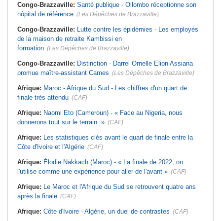
Congo-Brazzaville:
Santé publique - Ollombo réceptionne son
hôpital de référence
(Les Dépêches de Brazzaville)
Congo-Brazzaville:
Lutte contre les épidémies - Les employés
de la maison de retraite Kambissi en
formation
(Les Dépêches de Brazzaville)
Congo-Brazzaville:
Distinction - Darrel Ornelle Elion Assiana
promue maître-assistant Cames
(Les Dépêches de Brazzaville)
Afrique:
Maroc - Afrique du Sud - Les chiffres d'un quart de
finale très attendu
(CAF)
Afrique:
Naomi Eto (Cameroun) - « Face au Nigeria, nous
donnerons tout sur le terrain. »
(CAF)
Afrique:
Les statistiques clés avant le quart de finale entre la
Côte d'Ivoire et l'Algérie
(CAF)
Afrique:
Élodie Nakkach (Maroc) - « La finale de 2022, on
l'utilise comme une expérience pour aller de l'avant »
(CAF)
Afrique:
Le Maroc et l'Afrique du Sud se retrouvent quatre ans
après la finale
(CAF)
Afrique:
Côte d'Ivoire - Algérie, un duel de contrastes
(CAF)