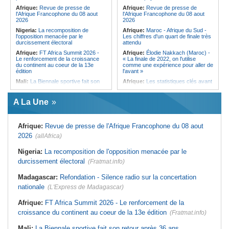
qui signe à la place de Biya
Afrique:
Revue de presse de
Afrique:
Revue de presse de
l'Afrique Francophone du 08 aout
l'Afrique Francophone du 08 aout
2026
2026
Nigeria:
La recomposition de
Afrique:
Maroc - Afrique du Sud -
l'opposition menacée par le
Les chiffres d'un quart de finale très
durcissement électoral
attendu
Afrique:
FT Africa Summit 2026 -
Afrique:
Élodie Nakkach (Maroc) -
Le renforcement de la croissance
« La finale de 2022, on l'utilise
du continent au coeur de la 13e
comme une expérience pour aller de
édition
l'avant »
Mali:
La Biennale sportive fait son
Afrique:
Les statistiques clés avant
retour après 36 ans d'interruption
le quart de finale entre la Côte
d'Ivoire et l'Algérie
Afrique de l'Ouest:
Marché
A La Une
financier régional - Un bon plant
Afrique:
Le Maroc et l'Afrique du
pour le secteur agricole
Sud se retrouvent quatre ans après
la finale
Sénégal:
FERA - La DG sortante
Afrique:
Revue de presse de l'Afrique Francophone du 08 aout
revendique un redressement
Afrique:
Côte d'Ivoire - Algérie, un
financier du fonds
duel de contrastes
2026
(allAfrica)
Sénégal:
Affaire d'actes contre
Afrique:
AfroBasket U18 - Le
nature - Le procureur du TGI de
Sénégal bat la Tunisie et prend le
Nigeria:
La recomposition de l'opposition menacée par le
Pikine-Guédiawaye interjette appel
quart
durcissement électoral
de l'ordonnance de non-lieu partiel et
(Fratmat.info)
Tunisie:
Enseignement supérieur -
de renvoi de plusieurs prévenus
Le pays lance son premier master
Madagascar:
Refondation - Silence radio sur la concertation
Sénégal:
FERA - Priorité à
interconnecté « One Health »
l'économie de la préservation,
nationale
(L'Express de Madagascar)
Tunisie:
La CCI de Tunis lance le
Cheikh Dieng décline sa vision
pôle « SPEEDUP » pour propulser
Sénégal:
Cheikh Dieng définit ses
les startups à l'international
Afrique:
FT Africa Summit 2026 - Le renforcement de la
axes prioritaires pour restructurer le
croissance du continent au coeur de la 13e édition
Fonds d'entretien routier autonome
(Fratmat.info)
Mali:
La Biennale sportive fait son retour après 36 ans