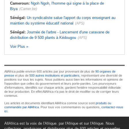
Cameroun:
Ngoh Ngoh, l'homme qui signe à la place de
Biya
(Camer.be)
Sénégal:
Un syndicaliste salue l'apport du corps enseignant au
maintien du système éducatif national
(APS)
Sénégal:
Journée de l'arbre - Lancement d'une caravane de
distribution de 9 500 plants à Kédougou
(APS)
Voir Plus »
AllAfrica publie environ 600 articles par jour provenant de plus de
90 organes de
presse
et plus de
500 autres institutions et particuliers
, représentant une diversité de
positions sur tous les sujets. Nous publions aussi bien les informations et opinions de
l'opposition que celles du gouvernement et leurs porte-paroles. Les pourvoyeurs
d'informations, identifiés sur chaque article, gardent l'entière responsabilité éditoriale
de leur production. En effet AllAfrica n'a pas le droit de modifier ou de corriger leurs
contenus.
Les articles et documents identifiant AllAfrica comme source sont
produits ou
commandés par AllAfrica
. Pour tous vos commentaires ou questions,
contactez-nous
ici
.
AllAfrica est la voix de l'Afrique. par l'Afrique et sur l'Afrique. Nous
collectons, produisons et distribuons plus de 600 articles et nouvelles