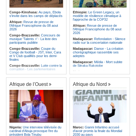
Afrique:
Les statistiques clés avant
Angola:
Le pays totalise six
le quart de finale entre la Côte
médailles au Championnat du
d'Ivoire et l'Algérie
monde de ju-jitsu
Congo-Kinshasa:
Au pays, Ebola
Ethiopie:
Le Green Legacy, un
Afrique:
Le Maroc et l'Afrique du
s'invite dans les camps de déplacés
modèle de résilience climatique à
Angola:
Le pays criminalise la
Sud se retrouvent quatre ans après
l'approche de la COP32
diffusion de fausses informations
Afrique:
Revue de presse de
la finale
sur Internet
l'Afrique Francophone du 08 aout
Afrique:
Revue de presse de
Afrique:
Côte d'Ivoire - Algérie, un
2026
l'Afrique Francophone du 08 aout
duel de contrastes
2026
Congo-Brazzaville:
Concours de
musique 'Talents +' - La liste des
Madagascar:
Refondation - Silence
participants publiée
radio sur la concertation nationale
Congo-Brazzaville:
Coupe du
Madagascar:
Danse - La création
Congo de football - JST, Inter, Cara
chorégraphique rassemble ses
et V Club qualifiés pour les demi-
adeptes
finales
Madagascar:
Média - Mort subite
Congo-Brazzaville:
Lutte contre la
de Sitraka Rakotobe
corruption - Les parlementaires
Madagascar:
Les reins solides
sensibilisés
Madagascar:
Vol à la tire - Un
Congo-Brazzaville:
Santé publique
groupe de six femmes se retrouve
- Ollombo réceptionne son hôpital de
Afrique de l'Ouest
Afrique du Nord
en prison
référence
Madagascar:
Athlétisme - 100
Congo-Brazzaville:
Lutte contre
mètres - Junior Tsiravay et Zo
les épidémies - Les employés de la
Rakotonary co-champions
maison de retraite Kambissi en
formation
Madagascar:
Hasina
Rakotondramiara, Président du
Congo-Brazzaville:
Distinction -
Rouge - « Aucun retour
Darrel Ornelle Elion Assiana promue
d'investissement pour les petits
maître-assistant Cames
clubs »
Afrique:
Naomi Eto (Cameroun) - «
Madagascar:
Agroalimentaire - Les
Face au Nigeria, nous donnerons
Nigeria:
Une interview télévisée du
Maroc:
Gianni Infantino accusé
boissons locales conquièrent le
tout sur le terrain. »
cardinal d'Abuja provoque l'ire du
d'avoir promis la finale du Mondial
marché
président Bola Tinubu
2030 au pays
Cameroun:
Ngoh Ngoh, l'homme