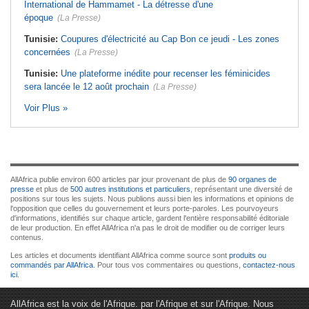
International de Hammamet - La détresse d'une
époque
(La Presse)
Tunisie:
Coupures d'électricité au Cap Bon ce jeudi - Les zones
concernées
(La Presse)
Tunisie:
Une plateforme inédite pour recenser les féminicides
sera lancée le 12 août prochain
(La Presse)
Voir Plus »
AllAfrica publie environ 600 articles par jour provenant de plus de
90 organes de
presse
et plus de
500 autres institutions et particuliers
, représentant une diversité de
positions sur tous les sujets. Nous publions aussi bien les informations et opinions de
l'opposition que celles du gouvernement et leurs porte-paroles. Les pourvoyeurs
d'informations, identifiés sur chaque article, gardent l'entière responsabilité éditoriale
de leur production. En effet AllAfrica n'a pas le droit de modifier ou de corriger leurs
contenus.
Les articles et documents identifiant AllAfrica comme source sont
produits ou
commandés par AllAfrica
. Pour tous vos commentaires ou questions,
contactez-nous
ici
.
AllAfrica est la voix de l'Afrique. par l'Afrique et sur l'Afrique. Nous