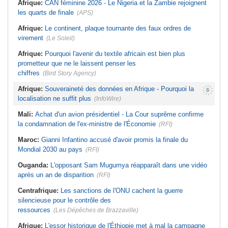
Afrique:
CAN féminine 2026 - Le Nigeria et la Zambie rejoignent
les quarts de finale
(APS)
Afrique:
Le continent, plaque tournante des faux ordres de
virement
(Le Soleil)
Afrique:
Pourquoi l'avenir du textile africain est bien plus
prometteur que ne le laissent penser les
chiffres
(Bird Story Agency)
Afrique:
Souveraineté des données en Afrique - Pourquoi la
localisation ne suffit plus
(InfoWire)
Mali:
Achat d'un avion présidentiel - La Cour suprême confirme
la condamnation de l'ex-ministre de l'Économie
(RFI)
Maroc:
Gianni Infantino accusé d'avoir promis la finale du
Mondial 2030 au pays
(RFI)
Ouganda:
L'opposant Sam Mugumya réapparaît dans une vidéo
après un an de disparition
(RFI)
Centrafrique:
Les sanctions de l'ONU cachent la guerre
silencieuse pour le contrôle des
ressources
(Les Dépêches de Brazzaville)
Afrique:
L'essor historique de l'Éthiopie met à mal la campagne