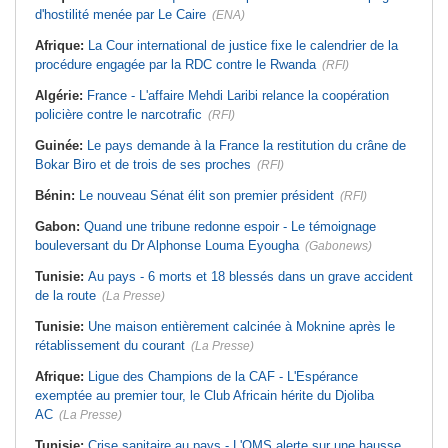
d'hostilité menée par Le Caire
(ENA)
Afrique:
La Cour international de justice fixe le calendrier de la
procédure engagée par la RDC contre le Rwanda
(RFI)
Algérie:
France - L'affaire Mehdi Laribi relance la coopération
policière contre le narcotrafic
(RFI)
Guinée:
Le pays demande à la France la restitution du crâne de
Bokar Biro et de trois de ses proches
(RFI)
Bénin:
Le nouveau Sénat élit son premier président
(RFI)
Gabon:
Quand une tribune redonne espoir - Le témoignage
bouleversant du Dr Alphonse Louma Eyougha
(Gabonews)
Tunisie:
Au pays - 6 morts et 18 blessés dans un grave accident
de la route
(La Presse)
Tunisie:
Une maison entièrement calcinée à Moknine après le
rétablissement du courant
(La Presse)
Afrique:
Ligue des Champions de la CAF - L'Espérance
exemptée au premier tour, le Club Africain hérite du Djoliba
AC
(La Presse)
Tunisie:
Crise sanitaire au pays - L'OMS alerte sur une hausse