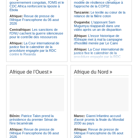
CAF - L'Espérance exemptée au
des services touristiques démarre
gouvernement congolais, l'OMS et le
modèle de résilience climatique à
premier tour, le Club Africain hérite
ce jeudi
CDC Africa renforcent la riposte à
l'approche de la COP32
du Djoliba AC
Ebola
Angola:
Jiu-jitsu - Le pays
Tanzanie:
Le textile au cœur de la
Afrique:
Un consortium européen
décroche une troisième médaille à
Afrique:
Revue de presse de
relance de la filière coton
développe un modèle de production
Abou Dabi
l'Afrique Francophone du 06 aout
Ouganda:
L'opposant Sam
novateur pour les ingrédients
2026
Mugumya réapparaît dans une
pharmaceutiques actifs, une
Centrafrique:
Les sanctions de
vidéo après un an de disparition
opportunité pour le pays
l'ONU cachent la guerre silencieuse
Afrique:
L'essor historique de
pour le contrôle des ressources
l'Éthiopie met à mal la campagne
Afrique:
La Cour international de
d'hostilité menée par Le Caire
justice fixe le calendrier de la
Afrique:
La Cour international de
procédure engagée par la RDC
justice fixe le calendrier de la
contre le Rwanda
procédure engagée par la RDC
Gabon:
Quand une tribune redonne
contre le Rwanda
espoir - Le témoignage bouleversant
Ethiopie:
Addis-Abeba - L'église
du Dr Alphonse Louma Eyougha
d'Afrique lance officiellement son
Afrique de l'Ouest
Afrique du Nord
Congo-Kinshasa:
Plan stratégique
'cheminement' vers la grande
triennal 2026-2028 - L'IGF place la
Assemblée de 2028
digitalisation au coeur des réformes
Afrique de l'Est:
Le pari du régime
!
érythréen - Pousser le Tigray vers
Congo-Kinshasa:
RDC - Félix
une zone tampon dans le cadre
Tshisekedi place le CEFOCK au
d'une nouvelle guerre par
coeur de bataille de l'appropriation
procuration
du Génocost !
Ethiopie:
Le Premier ministre Abiy
Congo-Kinshasa:
Matadi - Le
inaugure le nouveau terminal de
Kongo Central lance la campagne
l'aéroport international de Bahir Dar
Bénin:
Patrice Talon prend la
Maroc:
Gianni Infantino accusé
de sensibilisation au deuxième
Afrique:
La Croix-Rouge
présidence du premier Sénat de
d'avoir promis la finale du Mondial
Recensement général de la
éthiopienne appelle à une
l'ère bicamérale
2030 au pays
population et de l'habitat
mobilisation accrue des ressources
Afrique:
Revue de presse de
Afrique:
Revue de presse de
Congo-Kinshasa:
Le VPM Shabani
locales en Afrique
l'Afrique Francophone du 06 aout
l'Afrique Francophone du 06 aout
remet aux organisations politiques la
Afrique de l'Est:
Le vrai visage de
2026
2026
directive ministérielle de l'année