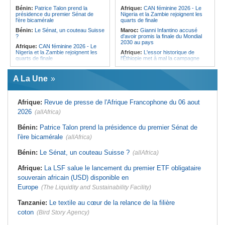
l'Égypte - Exploiter la région par tous
politique 2026
Bénin:
Patrice Talon prend la
Afrique:
CAN féminine 2026 - Le
les moyens, entraver la coopération
présidence du premier Sénat de
Nigeria et la Zambie rejoignent les
Congo-Kinshasa:
Gratien de
équitable par tous les moyens
l'ère bicamérale
quarts de finale
Saint-Nicolas Iracan - « Je ne
soutiendrai jamais un dialogue
Bénin:
Le Sénat, un couteau Suisse
Maroc:
Gianni Infantino accusé
destiné au partage du pouvoir ou à
?
d'avoir promis la finale du Mondial
la légitimation des groupes armés »
2030 au pays
Afrique:
CAN féminine 2026 - Le
Nigeria et la Zambie rejoignent les
Afrique:
L'essor historique de
quarts de finale
l'Éthiopie met à mal la campagne
d'hostilité menée par Le Caire
Afrique:
Le continent, plaque
tournante des faux ordres de
Algérie:
France - L'affaire Mehdi
A La Une
virement
Laribi relance la coopération
policière contre le narcotrafic
Mali:
Achat d'un avion présidentiel -
La Cour suprême confirme la
Tunisie:
Au pays - 6 morts et 18
Afrique:
Revue de presse de l'Afrique Francophone du 06 aout
condamnation de l'ex-ministre de
blessés dans un grave accident de
l'Économie
la route
2026
(allAfrica)
Guinée:
Le pays demande à la
Tunisie:
Une maison entièrement
France la restitution du crâne de
calcinée à Moknine après le
Bénin:
Patrice Talon prend la présidence du premier Sénat de
Bokar Biro et de trois de ses
rétablissement du courant
l'ère bicamérale
proches
(allAfrica)
Afrique:
Ligue des Champions de la
Bénin:
Le nouveau Sénat élit son
CAF - L'Espérance exemptée au
Bénin:
Le Sénat, un couteau Suisse ?
(allAfrica)
premier président
premier tour, le Club Africain hérite
du Djoliba AC
Cote d'Ivoire:
Protection de
Afrique:
La LSF salue le lancement du premier ETF obligataire
l'environnement - La Roots Wild
Tunisie:
Crise sanitaire au pays -
Foundation distinguée au Grand Prix
L'OMS alerte sur une hausse
souverain africain (USD) disponible en
Nelson Mandela
incontrôlable d'Ebola
Europe
(The Liquidity and Sustainability Facility)
Tanzanie:
Le textile au cœur de la relance de la filière
coton
(Bird Story Agency)