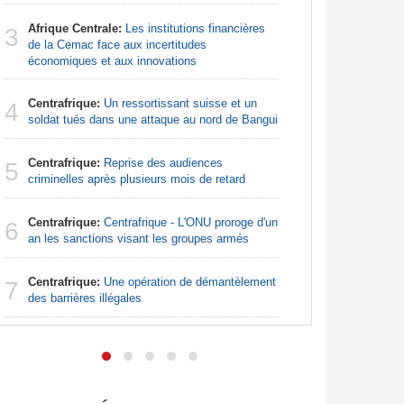
Sénégal
3
Afrique Centrale:
Les institutions financières
la Commiss
3
de la Cemac face aux incertitudes
d'exercic
économiques et aux innovations
Sénégal
4
Centrafrique:
Un ressortissant suisse et un
FCFA pour
4
soldat tués dans une attaque au nord de Bangui
Afrique:
5
Centrafrique:
Reprise des audiences
bien plus
5
criminelles après plusieurs mois de retard
les chiffr
Centrafrique:
Centrafrique - L'ONU proroge d'un
Madagas
6
6
an les sanctions visant les groupes armés
provoque 
Centrafrique:
Une opération de démantèlement
Afrique d
7
7
des barrières illégales
préparati
confondu