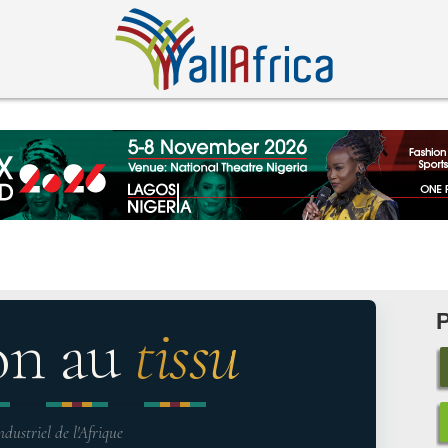
on au
tissu
ndustriel de l'Afrique