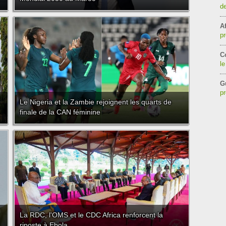
de
Af
pr
C
le
G
pr
Le Nigeria et la Zambie rejoignent les quarts de
finale de la CAN féminine
La RDC, l'OMS et le CDC Africa renforcent la
riposte à Ebola