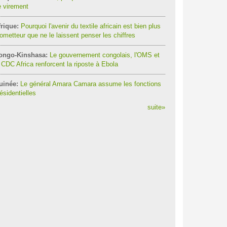
 virement
rique:
Pourquoi l'avenir du textile africain est bien plus
ometteur que ne le laissent penser les chiffres
ongo-Kinshasa:
Le gouvernement congolais, l'OMS et
 CDC Africa renforcent la riposte à Ebola
uinée:
Le général Amara Camara assume les fonctions
ésidentielles
suite
»