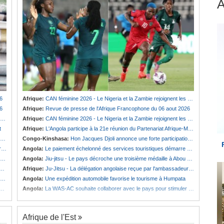
6
Afrique:
CAN féminine 2026 - Le Nigeria et la Zambie rejoignent les quarts de finale
6
Afrique:
Revue de presse de l'Afrique Francophone du 06 aout 2026
Afrique:
CAN féminine 2026 - Le Nigeria et la Zambie rejoignent les quarts de finale
t
Afrique:
L'Angola participe à la 21e réunion du Partenariat Afrique-Monde arabe au Caire
Congo-Kinshasa:
Hon Jacques Djoli annonce une forte participation du pays à la Conférence des présidents de parlements à Midrand
é
Angola:
Le paiement échelonné des services touristiques démarre ce jeudi
Angola:
Jiu-jitsu - Le pays décroche une troisième médaille à Abou Dabi
Afrique:
Ju-Jitsu - La délégation angolaise reçue par l'ambassadeur d'Angola aux Émirats arabes unis
Angola:
Une expédition automobile favorise le tourisme à Humpata
Angola:
La WAS-AC souhaite collaborer avec le pays pour stimuler l'aquaculture
Afrique de l'Est