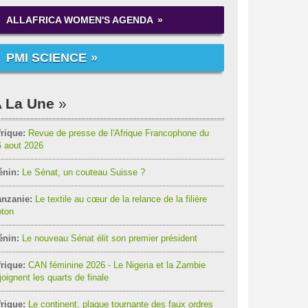
ALLAFRICA WOMEN'S AGENDA
PMI SCIENCE
 La Une
rique:
Revue de presse de l'Afrique Francophone du
6 aout 2026
énin:
Le Sénat, un couteau Suisse ?
anzanie:
Le textile au cœur de la relance de la filière
oton
énin:
Le nouveau Sénat élit son premier président
rique:
CAN féminine 2026 - Le Nigeria et la Zambie
joignent les quarts de finale
rique:
Le continent, plaque tournante des faux ordres