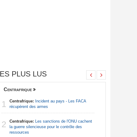
ES PLUS LUS
Centrafrique
Finance
Centrafrique:
Incident au pays - Les FACA
Congo-Br
1
1
récupèrent des armes
Des jeune
Centrafrique:
Les sanctions de l'ONU cachent
Afrique:
2
2
la guerre silencieuse pour le contrôle des
Francoph
ressources