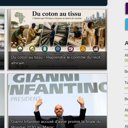
A
Af
Du coton au tissu - Reprendre le contrôle du récit
0
africain
B
T
c
B
Af
re
Gianni Infantino accusé d'avoir promis la finale du
Af
Mondial 2030 au Maroc