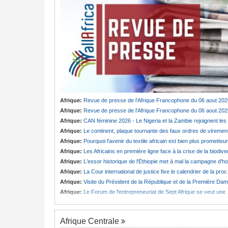
Afrique:
Revue de presse de l'Afrique Francophone du 06 aout 202
Afrique:
Revue de presse de l'Afrique Francophone du 06 aout 202
Afrique:
CAN féminine 2026 - Le Nigeria et la Zambie rejoignent les quarts de finale
Afrique:
Le continent, plaque tournante des faux ordres de viremen
Afrique:
Pourquoi l'avenir du textile africain est bien plus prometteur que ne le laissent penser les chiffres
Afrique:
Les Africains en première ligne face à la crise de la biodiversit
Afrique:
L'essor historique de l'Éthiopie met à mal la campagne d'hostilité menée par Le Caire
Afrique:
La Cour international de justice fixe le calendrier de la procédure engagée par la RDC contre le Rwanda
Afrique:
Visite du Président de la République et de la Première Dame à Yamoussoukro
Afrique:
Le Forum de l'entrepreneuriat de Sept Afrique se veut une plateforme de mobilisation des investissements
Afrique Centrale