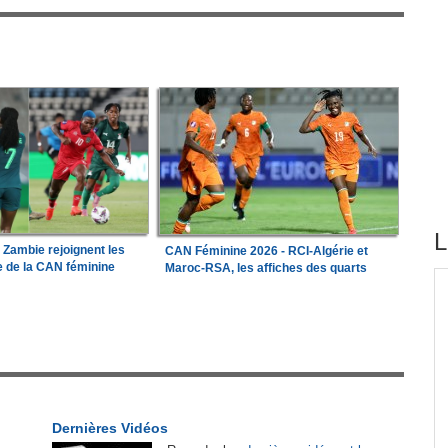
L
a Zambie rejoignent les
CAN Féminine 2026 - RCI-Algérie et
le de la CAN féminine
Maroc-RSA, les affiches des quarts
tirés du site
e les
Madagascar:
Bemasoandro Itaosy - Un arrêté
1
encadre les famorana et les famadihana
r
Guinée:
Le général Amara Camara assume les
2
fonctions présidentielles
Dernières Vidéos