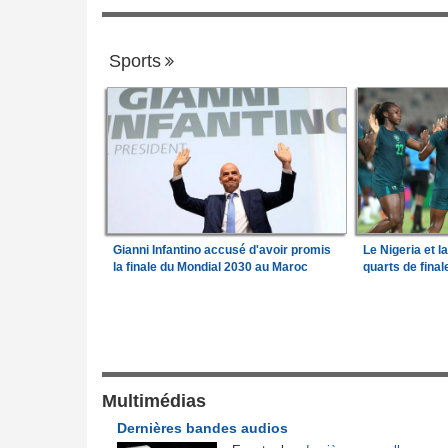
Sports
Gianni Infantino accusé d'avoir promis
Le Nigeria et l
la finale du Mondial 2030 au Maroc
quarts de fina
Gouvernance
de l'Afrique
Guinée:
Le général Amara Camara assum
1
026
fonctions présidentielles
frique en liquidation,
Bénin:
Le nouveau Sénat élit son premie
Multimédias
2
retire la licence
président
Dernières bandes audios