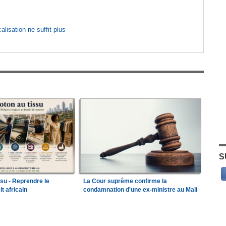
lisation ne suffit plus
S
ssu - Reprendre le
La Cour suprême confirme la
it africain
condamnation d'une ex-ministre au Mali