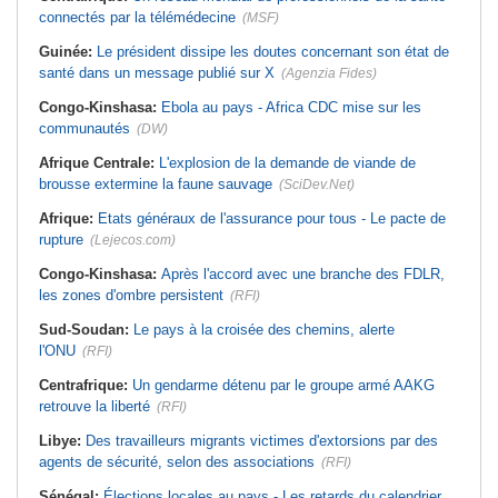
connectés par la télémédecine
(MSF)
Guinée:
Le président dissipe les doutes concernant son état de
santé dans un message publié sur X
(Agenzia Fides)
Congo-Kinshasa:
Ebola au pays - Africa CDC mise sur les
communautés
(DW)
Afrique Centrale:
L'explosion de la demande de viande de
brousse extermine la faune sauvage
(SciDev.Net)
Afrique:
Etats généraux de l'assurance pour tous - Le pacte de
rupture
(Lejecos.com)
Congo-Kinshasa:
Après l'accord avec une branche des FDLR,
les zones d'ombre persistent
(RFI)
Sud-Soudan:
Le pays à la croisée des chemins, alerte
l'ONU
(RFI)
Centrafrique:
Un gendarme détenu par le groupe armé AAKG
retrouve la liberté
(RFI)
Libye:
Des travailleurs migrants victimes d'extorsions par des
agents de sécurité, selon des associations
(RFI)
Sénégal:
Élections locales au pays - Les retards du calendrier