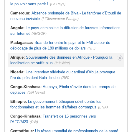
le pouvoir sans partir !
(Le Pays)
Cameroun:
Absence prolongée de Biya - Le fantôme d'Etoudi de
nouveau invisible
(L'Observateur Paalga)
Angola:
Le pays criminalise la diffusion de fausses informations
sur Internet
(ANGOP)
Madagascar:
Bras de fer entre le pays et le FMI autour du
déblocage de plus de 180 millions de dollars
(RFI)
Afrique:
Souveraineté des données en Afrique - Pourquoi la
localisation ne suffit plus
(InfoWire)
Nigeria:
Une interview télévisée du cardinal d'Abuja provoque
l'ire du président Bola Tinubu
(RFI)
Congo-Kinshasa:
Au pays, Ebola s'invite dans les camps de
déplacés
(UN News)
Ethiopie:
Le gouvernement éthiopien sévit contre les
fonctionnaires et les hommes d'affaires corrompus
(ENA)
Congo-Kinshasa:
Transfert de 15 personnes vers
l'AFC/M23
(DW)
Centrafrique:
Un réseau mondial de professionnels de la santé