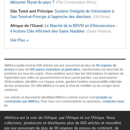
détourner Riyad du pays ?
(The Conversation Africa)
São Tomé and Príncipe:
Soutenir l'intégrité de l'information à
Sao Tomé-et-Principe à l'approche des élections
(UN News)
Afrique de l'Ouest:
Le Marché de la BRVM en Effervescence -
4 Actions Clés Affichent des Gains Notables
(Daba Finance)
Voir Plus »
AllAfrica publie environ 600 articles par jour provenant de plus de
90 organes de
presse
et plus de
500 autres institutions et particuliers
, représentant une diversité de
positions sur tous les sujets. Nous publions aussi bien les informations et opinions de
l'opposition que celles du gouvernement et leurs porte-paroles. Les pourvoyeurs
d'informations, identifiés sur chaque article, gardent l'entière responsabilité éditoriale
de leur production. En effet AllAfrica n'a pas le droit de modifier ou de corriger leurs
contenus.
Les articles et documents identifiant AllAfrica comme source sont
produits ou
commandés par AllAfrica
. Pour tous vos commentaires ou questions,
contactez-nous
ici
.
AllAfrica est la voix de l'Afrique. par l'Afrique et sur l'Afrique. Nous
collectons, produisons et distribuons plus de 600 articles et nouvelles
par jour provenant de plus de 90 organes de presse du continent, de