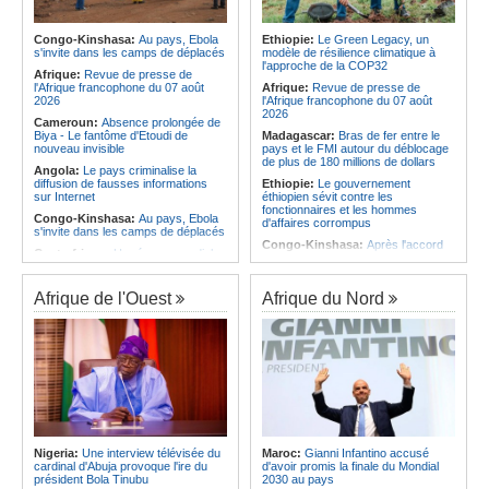
Infantino marquera-t-il le but de son
corrige le Kabuscorp en match de
maintien ?
préparation
Afrique:
Partenariat Afrique-Monde
Congo-Kinshasa:
Au pays, Ebola
Ethiopie:
Le Green Legacy, un
Angola:
Des experts prélèvent des
arabe - Des mesures adoptées pour
s'invite dans les camps de déplacés
modèle de résilience climatique à
échantillons pour identifier les
relancer la coopération
l'approche de la COP32
victimes de l'accident de Cuanza-
Afrique:
Revue de presse de
Afrique:
Enjeux sur l'eau potable en
Sul
l'Afrique francophone du 07 août
Afrique:
Revue de presse de
Afrique - Le Prof Jacques Djoli
2026
l'Afrique francophone du 07 août
préconise un changement de vision
2026
Cameroun:
Absence prolongée de
Biya - Le fantôme d'Etoudi de
Madagascar:
Bras de fer entre le
nouveau invisible
pays et le FMI autour du déblocage
de plus de 180 millions de dollars
Angola:
Le pays criminalise la
diffusion de fausses informations
Ethiopie:
Le gouvernement
sur Internet
éthiopien sévit contre les
fonctionnaires et les hommes
Congo-Kinshasa:
Au pays, Ebola
d'affaires corrompus
s'invite dans les camps de déplacés
Congo-Kinshasa:
Après l'accord
Centrafrique:
Un réseau mondial
avec une branche des FDLR, les
de professionnels de la santé
zones d'ombre persistent
connectés par la télémédecine
Sud-Soudan:
Le pays à la croisée
Afrique de l'Ouest
Afrique du Nord
Congo-Kinshasa:
Ebola au pays -
des chemins, alerte l'ONU
Africa CDC mise sur les
communautés
Rwanda:
Rome et Kigali discutent
d'une possible externalisation au
Afrique Centrale:
L'explosion de la
pays des procédures d'asile à
demande de viande de brousse
destination de l'Italie
extermine la faune sauvage
Somalie:
Le camp de Galkayo
Congo-Kinshasa:
Après l'accord
frappé par une violente attaque des
avec une branche des FDLR, les
Forces du Puntland
zones d'ombre persistent
Soudan:
La guerre contre les
Centrafrique:
Un gendarme détenu
houthistes du Yémen peut-elle
Nigeria:
Une interview télévisée du
Maroc:
Gianni Infantino accusé
par le groupe armé AAKG retrouve
détourner Riyad du pays ?
cardinal d'Abuja provoque l'ire du
d'avoir promis la finale du Mondial
la liberté
président Bola Tinubu
2030 au pays
Sud-Soudan:
Le long voyage des