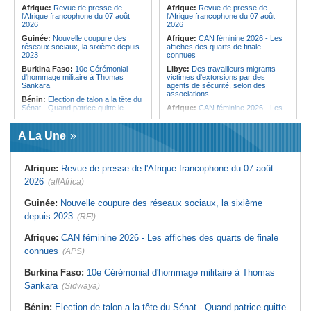
femmes pour accéder aux soins de
Afrique:
Revue de presse de
Afrique:
Revue de presse de
santé
l'Afrique francophone du 07 août
l'Afrique francophone du 07 août
2026
2026
Guinée:
Nouvelle coupure des
Afrique:
CAN féminine 2026 - Les
réseaux sociaux, la sixième depuis
affiches des quarts de finale
2023
connues
Burkina Faso:
10e Cérémonial
Libye:
Des travailleurs migrants
d'hommage militaire à Thomas
victimes d'extorsions par des
Sankara
agents de sécurité, selon des
associations
Bénin:
Election de talon a la tête du
Sénat - Quand patrice quitte le
Afrique:
CAN féminine 2026 - Les
pouvoir sans partir !
huit nations qualifiés pour les quarts
de finale
Cameroun:
Absence prolongée de
A La Une
Biya - Le fantôme d'Etoudi de
Afrique:
Promesse de la finale de la
nouveau invisible
Coupe du Monde 2030 au Maroc -
Infantino marquera-t-il le but de son
Nigeria:
Une interview télévisée du
maintien ?
Afrique:
Revue de presse de l'Afrique francophone du 07 août
cardinal d'Abuja provoque l'ire du
président Bola Tinubu
Afrique:
Partenariat Afrique-Monde
2026
(allAfrica)
arabe - Des mesures adoptées pour
Guinée:
Le président dissipe les
relancer la coopération
doutes concernant son état de
Guinée:
Nouvelle coupure des réseaux sociaux, la sixième
santé dans un message publié sur X
Tunisie:
Colisée d'El Jem - Concert
depuis 2023
(RFI)
de musique de films sous le signe
Afrique:
Etats généraux de
de Cinecittà et Hollywood
l'assurance pour tous - Le pacte de
Afrique:
CAN féminine 2026 - Les affiches des quarts de finale
rupture
Madagascar:
Afrobasket - U18 -
Les Ankoay veulent confirmer face
connues
(APS)
Sénégal:
Élections locales au pays
au Maroc
- Les retards du calendrier
alimentent les soupçons d'un report
Afrique du Nord:
Télécoms - Le
Burkina Faso:
10e Cérémonial d'hommage militaire à Thomas
Groupe Maroc Telecom annonce
Sankara
(Sidwaya)
une baisse de 40% de son résultat
net consolidé au premier semestre
2026
Bénin:
Election de talon a la tête du Sénat - Quand patrice quitte