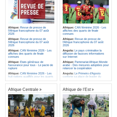
Afrique:
Revue de presse de
Afrique:
CAN féminine 2026 - Les
l'Afrique francophone du 07 août
affiches des quarts de finale
2026
connues
Afrique:
Revue de presse de
Afrique:
Revue de presse de
l'Afrique francophone du 07 août
l'Afrique francophone du 07 août
2026
2026
Afrique:
CAN féminine 2026 - Les
Angola:
Le pays criminalise la
affiches des quarts de finale
diffusion de fausses informations
connues
sur Internet
Afrique:
Etats généraux de
Afrique:
Partenariat Afrique-Monde
l'assurance pour tous - Le pacte de
arabe - Des mesures adoptées pour
rupture
relancer la coopération
Afrique:
CAN féminine 2026 - Les
Angola:
Le Primeiro d'Agosto
huit nations qualifiés pour les quarts
conforte sa place de leader du
de finale
Championnat national féminin
Afrique:
Comment mieux élever
Angola:
Le ministre des
ses enfants ? Voici les résultats d'un
Ressources minérales reconnaît
Afrique Centrale
Afrique de l'Est
projet testé dans huit pays africains
une pénurie de carburants au pays
Afrique:
La LSF salue le lancement
Angola:
Boxe - Elder Liduema se
du premier ETF obligataire
qualifie pour les quarts de finale
souverain africain (USD) disponible
Angola:
Handball - Le pays s'incline
en Europe
face à la Guinée dans les matches
Afrique:
Promesse de la finale de la
de classement
Coupe du Monde 2030 au Maroc -
Angola:
Football - L'Interclube