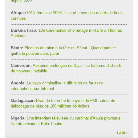
depuis 2023
Afrique:
CAN féminine 2026 - Les affiches des quarts de finale
connues
Burkina Faso:
10e Cérémonial d'hommage militaire à Thomas
Sankara
Bénin:
Election de talon a la tête du Sénat - Quand patrice
quitte le pouvoir sans partir !
Cameroun:
Absence prolongée de Biya - Le fantôme d'Etoudi
de nouveau invisible
Angola:
Le pays criminalise la diffusion de fausses
informations sur Internet
Madagascar:
Bras de fer entre le pays et le FMI autour du
déblocage de plus de 180 millions de dollars
Nigeria:
Une interview télévisée du cardinal d'Abuja provoque
l'ire du président Bola Tinubu
suite
»