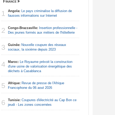
Finance
Nigeria
Angola:
Le pays criminalise la diffusion de
Afrique:
1
1
fausses informations sur Internet
francopho
Congo-Brazzaville:
Insertion professionnelle -
Nigeria:
2
2
Des jeunes formés aux métiers de l'hôtellerie
d'Abuja p
Guinée:
Nouvelle coupure des réseaux
Afrique:
3
3
sociaux, la sixième depuis 2023
Francoph
Maroc:
Le Royaume prévoit la construction
Afrique:
4
4
d'une usine de valorisation énergétique des
visent un 
déchets à Casablanca
Marocain
Afrique:
Revue de presse de l'Afrique
Nigeria:
5
5
Francophone du 06 aout 2026
naît de la
à travers 
Tunisie:
Coupures d'électricité au Cap Bon ce
6
Afrique:
jeudi - Les zones concernées
6
Zambie rej