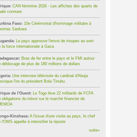
rique:
CAN féminine 2026 - Les affiches des quarts de
nale connues
urkina Faso:
10e Cérémonial d'hommage militaire à
homas Sankara
uganda:
Le pays approuve l'envoi de troupes au sein
 la force internationale à Gaza
adagascar:
Bras de fer entre le pays et le FMI autour
 déblocage de plus de 180 millions de dollars
geria:
Une interview télévisée du cardinal d'Abuja
ovoque l'ire du président Bola Tinubu
rique de l'Ouest:
Le Togo lève 22 milliards de FCFA
 obligations du trésor sur le marché financier de
'UEMOA
ongo-Kinshasa:
A l'issue d'une visite au pays, le chef
 l'OMS appelle à intensifier la riposte
suite
»