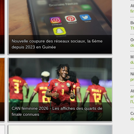
Af
fi
B
T
O
Nouvelle coupure des réseaux sociaux, la 6ème
de
depuis 2023 en Guinée
M
du
Ni
pr
Af
en
l
CAN féminine 2026 - Les affiches des quarts de
C
finale connues
de