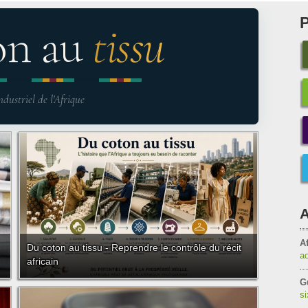
on au
tissu
ndustriel de l'Afrique
A
Af
Du coton au tissu - Reprendre le contrôle du récit
a
africain
G
s