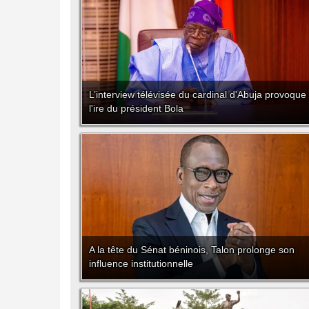
L’interview télévisée du cardinal d'Abuja provoque
l'ire du président Bola
A la tête du Sénat béninois, Talon prolonge son
influence institutionnelle