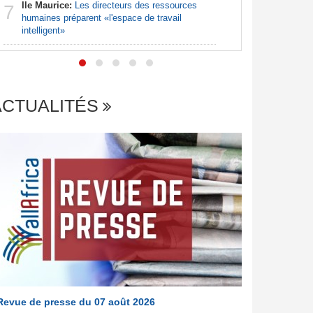
Ile Maurice:
Les directeurs des ressources
7
Afrique:
humaines préparent «l'espace de travail
7
francopho
intelligent»
ACTUALITÉS
Revue de presse du 07 août 2026