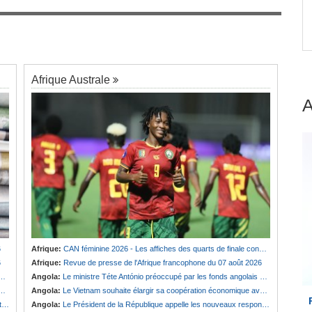
engage
Afrique:
Revue de presse de l'Afrique
7
francophone du 07 août 2026
Afrique Australe
6
Afrique:
CAN féminine 2026 - Les affiches des quarts de finale connues
6
Afrique:
Revue de presse de l'Afrique francophone du 07 août 2026
Angola:
Le ministre Téte António préoccupé par les fonds angolais bloqués en Suisse
Angola:
Le Vietnam souhaite élargir sa coopération économique avec le pays
e
Angola:
Le Président de la République appelle les nouveaux responsables à renforcer l'action de l'Exécutif