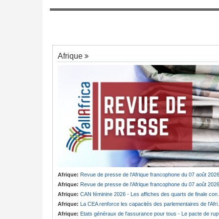
Cameroun:
Cabale ou vérité ? Badjeck 
7
ngée de Biya - Le
des poursuites en France et au pays
au invisible
Afrique
Afrique:
Revue de presse de l'Afrique francophone du 07 août 202
Afrique:
Revue de presse de l'Afrique francophone du 07 août 202
Afrique:
CAN féminine 2026 - Les affiches des quarts de finale connues
Afrique:
La CEA renforce les capacités des parlementaires de l'Afrique de l'Est
Afrique:
Etats généraux de l'assurance pour tous - Le pacte de ruptur