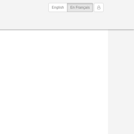
(current)
Mon Compte
English
En Français