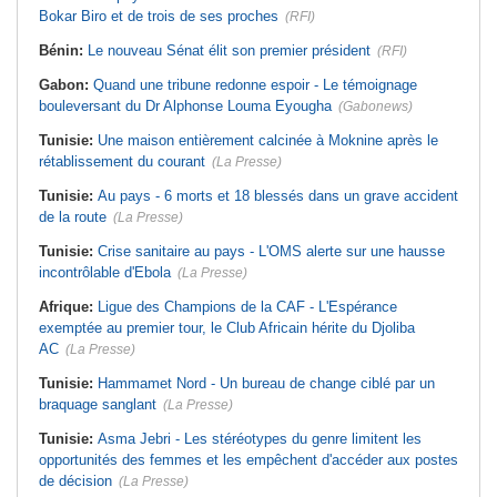
Bokar Biro et de trois de ses proches
(RFI)
Bénin:
Le nouveau Sénat élit son premier président
(RFI)
Gabon:
Quand une tribune redonne espoir - Le témoignage
bouleversant du Dr Alphonse Louma Eyougha
(Gabonews)
Tunisie:
Une maison entièrement calcinée à Moknine après le
rétablissement du courant
(La Presse)
Tunisie:
Au pays - 6 morts et 18 blessés dans un grave accident
de la route
(La Presse)
Tunisie:
Crise sanitaire au pays - L'OMS alerte sur une hausse
incontrôlable d'Ebola
(La Presse)
Afrique:
Ligue des Champions de la CAF - L'Espérance
exemptée au premier tour, le Club Africain hérite du Djoliba
AC
(La Presse)
Tunisie:
Hammamet Nord - Un bureau de change ciblé par un
braquage sanglant
(La Presse)
Tunisie:
Asma Jebri - Les stéréotypes du genre limitent les
opportunités des femmes et les empêchent d'accéder aux postes
de décision
(La Presse)