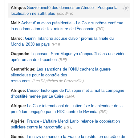
Afrique:
Souveraineté des données en Afrique - Pourquoi la
localisation ne suffit plus
(InfoWire)
Mali:
Achat d'un avion présidentiel - La Cour suprême confirme
la condamnation de l'ex-ministre de l'Économie
(RFI)
Maroc:
Gianni Infantino accusé d'avoir promis la finale du
Mondial 2030 au pays
(RFI)
Ouganda:
L'opposant Sam Mugumya réapparaît dans une vidéo
après un an de disparition
(RFI)
Centrafrique:
Les sanctions de l'ONU cachent la guerre
silencieuse pour le contrôle des
ressources
(Les Dépêches de Brazzaville)
Afrique:
L'essor historique de l'Éthiopie met à mal la campagne
d'hostilité menée par Le Caire
(ENA)
Afrique:
La Cour international de justice fixe le calendrier de la
procédure engagée par la RDC contre le Rwanda
(RFI)
Algérie:
France - L'affaire Mehdi Laribi relance la coopération
policière contre le narcotrafic
(RFI)
Guinée:
Le pays demande à la France la restitution du crâne de