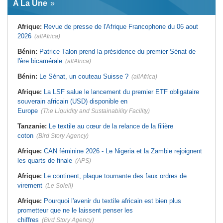
A La Une
virement
Laribi relance la coopération
policière contre le narcotrafic
Mali:
Achat d'un avion présidentiel -
La Cour suprême confirme la
Tunisie:
Au pays - 6 morts et 18
Afrique:
Revue de presse de l'Afrique Francophone du 06 aout
condamnation de l'ex-ministre de
blessés dans un grave accident de
l'Économie
la route
2026
(allAfrica)
Guinée:
Le pays demande à la
Tunisie:
Une maison entièrement
France la restitution du crâne de
calcinée à Moknine après le
Bénin:
Patrice Talon prend la présidence du premier Sénat de
Bokar Biro et de trois de ses
rétablissement du courant
l'ère bicamérale
proches
(allAfrica)
Afrique:
Ligue des Champions de la
Bénin:
Le nouveau Sénat élit son
CAF - L'Espérance exemptée au
Bénin:
Le Sénat, un couteau Suisse ?
(allAfrica)
premier président
premier tour, le Club Africain hérite
du Djoliba AC
Cote d'Ivoire:
Protection de
Afrique:
La LSF salue le lancement du premier ETF obligataire
l'environnement - La Roots Wild
Tunisie:
Crise sanitaire au pays -
Foundation distinguée au Grand Prix
L'OMS alerte sur une hausse
souverain africain (USD) disponible en
Nelson Mandela
incontrôlable d'Ebola
Europe
(The Liquidity and Sustainability Facility)
Tanzanie:
Le textile au cœur de la relance de la filière
coton
(Bird Story Agency)
Afrique:
CAN féminine 2026 - Le Nigeria et la Zambie rejoignent
les quarts de finale
(APS)
Afrique:
Le continent, plaque tournante des faux ordres de
virement
(Le Soleil)
Afrique:
Pourquoi l'avenir du textile africain est bien plus
prometteur que ne le laissent penser les
chiffres
(Bird Story Agency)