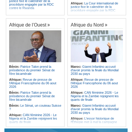
justice fixe le calendrier de la
Afrique:
La Cour international de
procédure engagée par la RDC
justice fixe le calendrier de la
contre le Rwanda
procédure engagée par la RDC
Gabon:
Quand une tribune redonne
contre le Rwanda
espoir - Le témoignage bouleversant
Ethiopie:
Addis-Abeba - L'église
du Dr Alphonse Louma Eyougha
d'Afrique lance officiellement son
Afrique de l'Ouest
Afrique du Nord
Congo-Kinshasa:
Plan stratégique
'cheminement' vers la grande
triennal 2026-2028 - L'IGF place la
Assemblée de 2028
digitalisation au coeur des réformes
Afrique de l'Est:
Le pari du régime
!
érythréen - Pousser le Tigray vers
Congo-Kinshasa:
RDC - Félix
une zone tampon dans le cadre
Tshisekedi place le CEFOCK au
d'une nouvelle guerre par
coeur de bataille de l'appropriation
procuration
du Génocost !
Ethiopie:
Le Premier ministre Abiy
Congo-Kinshasa:
Matadi - Le
inaugure le nouveau terminal de
Kongo Central lance la campagne
l'aéroport international de Bahir Dar
Bénin:
Patrice Talon prend la
Maroc:
Gianni Infantino accusé
de sensibilisation au deuxième
Afrique:
La Croix-Rouge
présidence du premier Sénat de
d'avoir promis la finale du Mondial
Recensement général de la
éthiopienne appelle à une
l'ère bicamérale
2030 au pays
population et de l'habitat
mobilisation accrue des ressources
Afrique:
Revue de presse de
Afrique:
Revue de presse de
Congo-Kinshasa:
Le VPM Shabani
locales en Afrique
l'Afrique Francophone du 06 aout
l'Afrique Francophone du 06 aout
remet aux organisations politiques la
Afrique de l'Est:
Le vrai visage de
2026
2026
directive ministérielle de l'année
l'Égypte - Exploiter la région par tous
politique 2026
Bénin:
Patrice Talon prend la
Afrique:
CAN féminine 2026 - Le
les moyens, entraver la coopération
présidence du premier Sénat de
Nigeria et la Zambie rejoignent les
Congo-Kinshasa:
Gratien de
équitable par tous les moyens
l'ère bicamérale
quarts de finale
Saint-Nicolas Iracan - « Je ne
soutiendrai jamais un dialogue
Bénin:
Le Sénat, un couteau Suisse
Maroc:
Gianni Infantino accusé
destiné au partage du pouvoir ou à
?
d'avoir promis la finale du Mondial
la légitimation des groupes armés »
2030 au pays
Afrique:
CAN féminine 2026 - Le
Nigeria et la Zambie rejoignent les
Afrique:
L'essor historique de
quarts de finale
l'Éthiopie met à mal la campagne
d'hostilité menée par Le Caire
Afrique:
Le continent, plaque
tournante des faux ordres de
Algérie:
France - L'affaire Mehdi