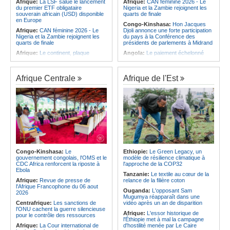
Afrique:
La LSF salue le lancement
Afrique:
CAN féminine 2026 - Le
du premier ETF obligataire
Nigeria et la Zambie rejoignent les
souverain africain (USD) disponible
quarts de finale
en Europe
Congo-Kinshasa:
Hon Jacques
Afrique:
CAN féminine 2026 - Le
Djoli annonce une forte participation
Nigeria et la Zambie rejoignent les
du pays à la Conférence des
quarts de finale
présidents de parlements à Midrand
Afrique:
Le continent, plaque
Angola:
Le paiement échelonné
tournante des faux ordres de
des services touristiques démarre
virement
ce jeudi
Afrique:
Pourquoi l'avenir du textile
Angola:
Jiu-jitsu - Le pays
Afrique Centrale
Afrique de l'Est
africain est bien plus prometteur que
décroche une troisième médaille à
ne le laissent penser les chiffres
Abou Dabi
Afrique:
L'essor historique de
Afrique:
Ju-Jitsu - La délégation
l'Éthiopie met à mal la campagne
angolaise reçue par l'ambassadeur
d'hostilité menée par Le Caire
d'Angola aux Émirats arabes unis
Afrique:
La Cour international de
Angola:
Une expédition automobile
justice fixe le calendrier de la
favorise le tourisme à Humpata
procédure engagée par la RDC
Angola:
La WAS-AC souhaite
contre le Rwanda
collaborer avec le pays pour
Afrique:
Ligue des Champions de la
stimuler l'aquaculture
Congo-Kinshasa:
Le
Ethiopie:
Le Green Legacy, un
CAF - L'Espérance exemptée au
gouvernement congolais, l'OMS et le
modèle de résilience climatique à
Afrique:
Un groupe parlementaire
premier tour, le Club Africain hérite
CDC Africa renforcent la riposte à
l'approche de la COP32
se penche sur le rôle des femmes
du Djoliba AC
Ebola
dans l'interaction avec les
Tanzanie:
Le textile au cœur de la
Afrique:
Un consortium européen
communautés
Afrique:
Revue de presse de
relance de la filière coton
développe un modèle de production
l'Afrique Francophone du 06 aout
Ouganda:
L'opposant Sam
novateur pour les ingrédients
2026
Mugumya réapparaît dans une
pharmaceutiques actifs, une
Centrafrique:
Les sanctions de
vidéo après un an de disparition
opportunité pour le pays
l'ONU cachent la guerre silencieuse
Afrique:
L'essor historique de
pour le contrôle des ressources
l'Éthiopie met à mal la campagne
Afrique:
La Cour international de
d'hostilité menée par Le Caire