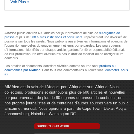
Voir Plus »
AllAfrica publie environ 600 articles par jour provenant de plus de
90 organes de
presse
et plus de
500 autres institutions et particuliers
, représentant une diversité de
positions sur tous les sujets. Nous publions aussi bien les informations et opinions de
l'opposition que celles du gouvernement et leurs porte-paroles. Les pourvoyeurs
d'informations, identifiés sur chaque article, gardent l'entière responsabilité éditoriale
de leur production. En effet AllAfrica n'a pas le droit de modifier ou de corriger leurs
contenus.
Les articles et documents identifiant AllAfrica comme source sont
produits ou
commandés par AllAfrica
. Pour tous vos commentaires ou questions,
contactez-nous
ici
.
AllAfrica est la voix de l'Afrique. par l'Afrique et sur l'Afrique. Nous
collectons, produisons et distribuons plus de 600 articles et nouvelles
par jour provenant de plus de 90 organes de presse du continent, de
nos propres journalistes et de centaines d'autres sources vers un public
africain et mondial. Nous opérons à partir de Cape Town, Dakar, Abuja,
Johannesburg, Nairobi et Washington DC.
SUPPORT OUR WORK