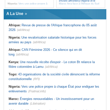
d'Ivoire affrontera l'Algérie et le
Nigeria:
Vers une police propre à
Maroc fera face à l'Afrique du Sud
chaque État pour endiguer les
en quarts
enlèvements
Afrique:
Sondage Afrobarometer
A La Une
Afrique de l'Ouest:
Souveraineté
2026 - Le continent, entre ouverture
vs préparation technique de l'ECO -
commerciale et défiance migratoire
Deux débats confondus
Tunisie:
La pollution industrielle
Afrique:
Revue de presse de l'Afrique francophone du 05 août
Afrique:
CAN féminine - La Côte
endémique à Radès oblige le
d'Ivoire affrontera l'Algérie et le
président à monter au créneau
2026
(allAfrica)
Maroc fera face à l'Afrique du Sud
Maroc:
Ceuta - Le pays assure
en quarts
avoir prévenu l'Espagne des risques
Nigeria:
Une revalorisation salariale historique pour les forces
Sénégal:
Ouverture du procès des
avant la crise migratoire
armées au pays
trois chroniqueurs proches du
(allAfrica)
Tunisie:
Vers un renforcement
Pastef pour offense au chef de l'État
stratégique du partenariat
Afrique:
CAN Féminine 2026 - Ce silence qui en dit
Mali:
La Cour suprême rejette la
économique et diplomatique
demande de libération du militant
long
(allAfrica)
Tunisie:
Marché parallèle - Plus de
Clément Dembélé
32 000 fournitures scolaires saisies
Guinée:
Polémique autour des
au premier semestre
Kenya:
Une nouvelle récolte d'espoir - Le coton Bt relance la
vacances du président Doumbouya
filière cotonnière à Lamu
en Grèce - Opposition et citoyens
(allAfrica)
divisés
Togo:
43 organisations de la société civile dénoncent la réforme
constitutionnelle
(RFI)
Nigeria:
Vers une police propre à chaque État pour endiguer les
enlèvements
(Fratmat.info)
Maroc:
Énergies renouvelables - Un investissement pour un
avenir durable
(Libération)