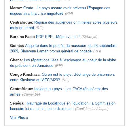
Maroc:
Ceuta - Le pays assure avoir prévenu l'Espagne des
risques avant la crise migratoire
(RFI)
Centrafrique:
Reprise des audiences criminelles après plusieurs
mois de retard
(RFI)
Burkina Faso:
RDP-RPP - Même vision !
(Sidwaya)
Guinée:
Acquitté dans le procès du massacre du 28 septembre
2009, Bienvenu Lamah promu général de brigade
(RFI)
Ghana:
Les réparations liées à l'esclavage au coeur de la visite
du président en Jamaïque
(RFI)
Congo-Kinshasa:
Où en est le projet d'échange de prisonniers
entre Kinshasa et l'AFC/M23?
(RFI)
Centrafrique:
Incident au pays - Les FACA récupèrent des
armes
(Camer.be)
Sénégal:
Naufrage de Locafrique en liquidation, la Commission
bancaire lui retire la licence d'exercice
(Confidentiel Afrique)
Voir Plus »