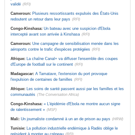
validé
(RFI)
Cameroun:
Plusieurs ressortissants expulsés des États-Unis
redoutent un retour dans leur pays
(RFI)
Congo-Kinshasa:
Un bateau avec une suspicion d'Ebola
intercepté avant son arrivée à Kinshasa
(RFI)
Cameroun:
Une campagne de sensibilisation menée dans les
aéroports contre le trafic d'espèces protégées
(RFI)
Afrique:
La chaîne Canal+ va diffuser l'ensemble des coupes
d'Europe de football sur le continent
(RFI)
Madagascar:
A Tamatave, l'extension du port provoque
l'expulsion de centaines de familles
(RFI)
Afrique:
Les soins de santé passent aussi par les familles et les
communautés
(The Conversation Africa)
Congo-Kinshasa:
« L'épidémie d'Ebola ne montre aucun signe
de ralentissement »
(MSF)
Mali:
Un journaliste condamné à un an de prison au pays
(HRW)
Tunisie:
La pollution industrielle endémique à Radès oblige le
président à monter au créneau
(RFI)