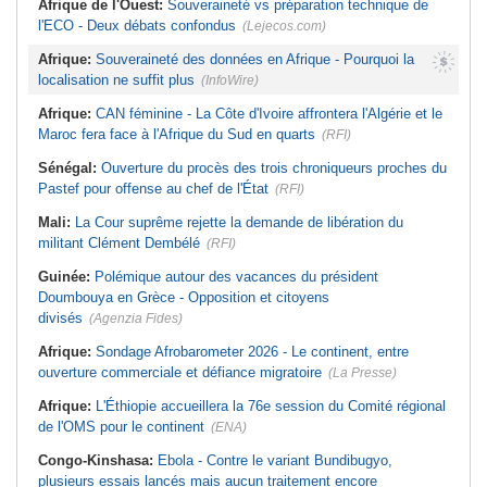
Afrique de l'Ouest:
Souveraineté vs préparation technique de
l'ECO - Deux débats confondus
(Lejecos.com)
Afrique:
Souveraineté des données en Afrique - Pourquoi la
localisation ne suffit plus
(InfoWire)
Afrique:
CAN féminine - La Côte d'Ivoire affrontera l'Algérie et le
Maroc fera face à l'Afrique du Sud en quarts
(RFI)
Sénégal:
Ouverture du procès des trois chroniqueurs proches du
Pastef pour offense au chef de l'État
(RFI)
Mali:
La Cour suprême rejette la demande de libération du
militant Clément Dembélé
(RFI)
Guinée:
Polémique autour des vacances du président
Doumbouya en Grèce - Opposition et citoyens
divisés
(Agenzia Fides)
Afrique:
Sondage Afrobarometer 2026 - Le continent, entre
ouverture commerciale et défiance migratoire
(La Presse)
Afrique:
L'Éthiopie accueillera la 76e session du Comité régional
de l'OMS pour le continent
(ENA)
Congo-Kinshasa:
Ebola - Contre le variant Bundibugyo,
plusieurs essais lancés mais aucun traitement encore