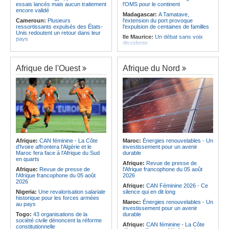
essais lancés mais aucun traitement
l'OMS pour le continent
encore validé
Madagascar:
A Tamatave,
Cameroun:
Plusieurs
l'extension du port provoque
ressortissants expulsés des États-
l'expulsion de centaines de familles
Unis redoutent un retour dans leur
Ile Maurice:
Un débat sans voix
pays
dissidente
Congo-Kinshasa:
Un bateau avec
Ile Maurice:
Révision des frais de la
une suspicion d'Ebola intercepté
FSC - La crainte d'un coup de froid
avant son arrivée à Kinshasa
sur la compétitivité
Afrique de l'Ouest
Afrique du Nord
Cameroun:
Une campagne de
Ile Maurice:
Fayzal Ally Beegun
sensibilisation menée dans les
dénonce des interpellations «sans
aéroports contre le trafic d'espèces
dignité»
protégées
Ile Maurice:
Migration - Le pays
Congo-Kinshasa:
« L'épidémie
face au défi de la main-d'oeuvre de
d'Ebola ne montre aucun signe de
demain
ralentissement »
Ile Maurice:
Plus d'émissions,
Centrafrique:
Reprise des
moins d'eau, toujours accro aux
audiences criminelles après
fossiles - Le bilan climatique dans le
plusieurs mois de retard
rouge
Afrique:
CAN féminine - La Côte
Maroc:
Énergies renouvelables - Un
Congo-Kinshasa:
Où en est le
d'Ivoire affrontera l'Algérie et le
investissement pour un avenir
Ile Maurice:
Le pays et l'Arabie
projet d'échange de prisonniers
Maroc fera face à l'Afrique du Sud
durable
saoudite renforcent leur coopération
entre Kinshasa et l'AFC/M23?
en quarts
Afrique:
Revue de presse de
Centrafrique:
Incident au pays -
Afrique:
Revue de presse de
l'Afrique francophone du 05 août
Les FACA récupèrent des armes
l'Afrique francophone du 05 août
2026
2026
Afrique:
CAN Féminine 2026 - Ce
Nigeria:
Une revalorisation salariale
silence qui en dit long
historique pour les forces armées
Maroc:
Énergies renouvelables - Un
au pays
investissement pour un avenir
Togo:
43 organisations de la
durable
société civile dénoncent la réforme
Afrique:
CAN féminine - La Côte
constitutionnelle