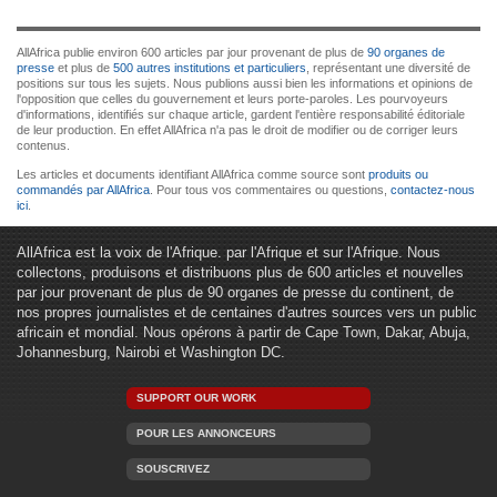
AllAfrica publie environ 600 articles par jour provenant de plus de
90 organes de
presse
et plus de
500 autres institutions et particuliers
, représentant une diversité de
positions sur tous les sujets. Nous publions aussi bien les informations et opinions de
l'opposition que celles du gouvernement et leurs porte-paroles. Les pourvoyeurs
d'informations, identifiés sur chaque article, gardent l'entière responsabilité éditoriale
de leur production. En effet AllAfrica n'a pas le droit de modifier ou de corriger leurs
contenus.
Les articles et documents identifiant AllAfrica comme source sont
produits ou
commandés par AllAfrica
. Pour tous vos commentaires ou questions,
contactez-nous
ici
.
AllAfrica est la voix de l'Afrique. par l'Afrique et sur l'Afrique. Nous
collectons, produisons et distribuons plus de 600 articles et nouvelles
par jour provenant de plus de 90 organes de presse du continent, de
nos propres journalistes et de centaines d'autres sources vers un public
africain et mondial. Nous opérons à partir de Cape Town, Dakar, Abuja,
Johannesburg, Nairobi et Washington DC.
SUPPORT OUR WORK
POUR LES ANNONCEURS
SOUSCRIVEZ