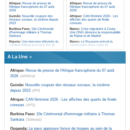
Forces du Puntland
Afrique:
Revue de presse de
Afrique:
Revue de presse de
l'Afrique francophone du 07 août
l'Afrique francophone du 07 août
2026
2026
Guinée:
Nouvelle coupure des
Afrique:
CAN féminine 2026 - Les
réseaux sociaux, la sixième depuis
affiches des quarts de finale
2023
connues
Burkina Faso:
10e Cérémonial
Maroc:
Crise migratoire à Ceuta -
d'hommage militaire à Thomas
Une ONG dénonce la responsabilité
Sankara
de Rabat et de Madrid
Nigeria:
Une interview télévisée du
Maroc:
Le Royaume prévoit la
cardinal d'Abuja provoque l'ire du
construction d'une usine de
président Bola Tinubu
valorisation énergétique des
déchets à Casablanca
Afrique de l'Ouest:
Le Togo lève
A La Une
22 milliards de FCFA en obligations
Libye:
Des travailleurs migrants
du trésor sur le marché financier de
victimes d'extorsions par des
l'UEMOA
agents de sécurité, selon des
associations
Afrique:
Revue de presse de l'Afrique francophone du 07 août
Cote d'Ivoire:
Le retour du tambour
parleur «Djidji Ayôkwé» prend une
Afrique:
CAN féminine 2026 - Les
2026
(allAfrica)
dimension politique
huit nations qualifiés pour les quarts
de finale
Guinée:
Le président dissipe les
Guinée:
Nouvelle coupure des réseaux sociaux, la sixième
doutes concernant son état de
Maroc:
Au-délà du communiqué -
depuis 2023
santé dans un message publié sur X
(RFI)
Ce que révèle le discours du
ministère de l'Intérieur sur la crise
Afrique:
Etats généraux de
de Sebta
Afrique:
CAN féminine 2026 - Les affiches des quarts de finale
l'assurance pour tous - Le pacte de
rupture
Afrique:
AfroBasket U18 (F) - Le
connues
(APS)
Sénégal craque au 3e quart-temps
Sénégal:
Élections locales au pays
et s'incline face à la Tunisie (44-43)
- Les retards du calendrier
Burkina Faso:
10e Cérémonial d'hommage militaire à Thomas
alimentent les soupçons d'un report
Tunisie:
Basket - Eliminatoires
Sankara
(Sidwaya)
mondial Qatar 2027 - Second tour -
La quatrième fenêtre à Radès !
Ouganda:
Le pays approuve l'envoi de troupes au sein de la