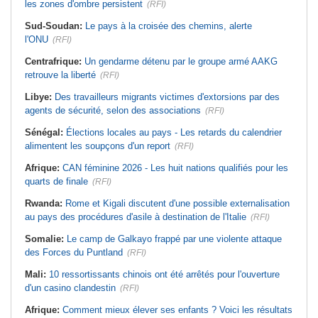
les zones d'ombre persistent
(RFI)
Sud-Soudan:
Le pays à la croisée des chemins, alerte
l'ONU
(RFI)
Centrafrique:
Un gendarme détenu par le groupe armé AAKG
retrouve la liberté
(RFI)
Libye:
Des travailleurs migrants victimes d'extorsions par des
agents de sécurité, selon des associations
(RFI)
Sénégal:
Élections locales au pays - Les retards du calendrier
alimentent les soupçons d'un report
(RFI)
Afrique:
CAN féminine 2026 - Les huit nations qualifiés pour les
quarts de finale
(RFI)
Rwanda:
Rome et Kigali discutent d'une possible externalisation
au pays des procédures d'asile à destination de l'Italie
(RFI)
Somalie:
Le camp de Galkayo frappé par une violente attaque
des Forces du Puntland
(RFI)
Mali:
10 ressortissants chinois ont été arrêtés pour l'ouverture
d'un casino clandestin
(RFI)
Afrique:
Comment mieux élever ses enfants ? Voici les résultats