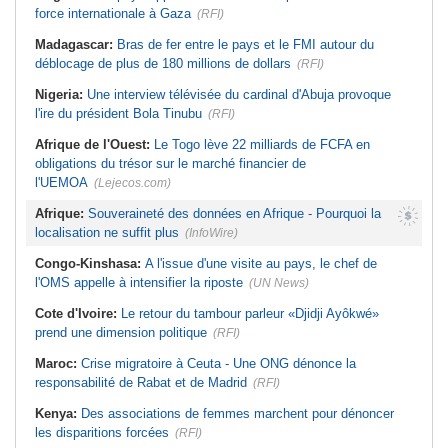
force internationale à Gaza
(RFI)
Madagascar:
Bras de fer entre le pays et le FMI autour du
déblocage de plus de 180 millions de dollars
(RFI)
Nigeria:
Une interview télévisée du cardinal d'Abuja provoque
l'ire du président Bola Tinubu
(RFI)
Afrique de l'Ouest:
Le Togo lève 22 milliards de FCFA en
obligations du trésor sur le marché financier de
l'UEMOA
(Lejecos.com)
Afrique:
Souveraineté des données en Afrique - Pourquoi la
localisation ne suffit plus
(InfoWire)
Congo-Kinshasa:
A l'issue d'une visite au pays, le chef de
l'OMS appelle à intensifier la riposte
(UN News)
Cote d'Ivoire:
Le retour du tambour parleur «Djidji Ayôkwé»
prend une dimension politique
(RFI)
Maroc:
Crise migratoire à Ceuta - Une ONG dénonce la
responsabilité de Rabat et de Madrid
(RFI)
Kenya:
Des associations de femmes marchent pour dénoncer
les disparitions forcées
(RFI)