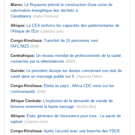
Maroc:
Le Royaume prévoit la construction d'une usine de
valorisation énergétique des déchets à
Casablanca
(Daba Finance)
Afrique:
La CEA renforce les capacités des parlementaires de
l'Afrique de l'Est
(Lejecos.com)
Congo-Kinshasa:
Transfert de 15 personnes vers
l'AFC/M23
(DW)
Centrafrique:
Un réseau mondial de professionnels de la santé
connectés par la télémédecine
(MSF)
Guinée:
Le président dissipe les doutes concernant son état de
santé dans un message publié sur X
(Agenzia Fides)
Congo-Kinshasa:
Ebola au pays - Africa CDC mise sur les
communautés
(DW)
Afrique Centrale:
L'explosion de la demande de viande de
brousse extermine la faune sauvage
(SciDev.Net)
Afrique:
Etats généraux de l'assurance pour tous - Le pacte de
rupture
(Lejecos.com)
Congo-Kinshasa:
Après l'accord avec une branche des FDLR,