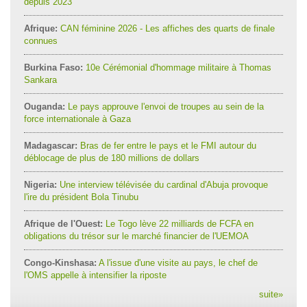
depuis 2023
Afrique:
CAN féminine 2026 - Les affiches des quarts de finale
connues
Burkina Faso:
10e Cérémonial d'hommage militaire à Thomas
Sankara
Ouganda:
Le pays approuve l'envoi de troupes au sein de la
force internationale à Gaza
Madagascar:
Bras de fer entre le pays et le FMI autour du
déblocage de plus de 180 millions de dollars
Nigeria:
Une interview télévisée du cardinal d'Abuja provoque
l'ire du président Bola Tinubu
Afrique de l'Ouest:
Le Togo lève 22 milliards de FCFA en
obligations du trésor sur le marché financier de l'UEMOA
Congo-Kinshasa:
A l'issue d'une visite au pays, le chef de
l'OMS appelle à intensifier la riposte
suite
»