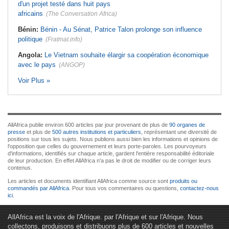
d'un projet testé dans huit pays
africains
(The Conversation Africa)
Bénin:
Bénin - Au Sénat, Patrice Talon prolonge son influence
politique
(Fratmat.info)
Angola:
Le Vietnam souhaite élargir sa coopération économique
avec le pays
(ANGOP)
Voir Plus »
AllAfrica publie environ 600 articles par jour provenant de plus de
90 organes de
presse
et plus de
500 autres institutions et particuliers
, représentant une diversité de
positions sur tous les sujets. Nous publions aussi bien les informations et opinions de
l'opposition que celles du gouvernement et leurs porte-paroles. Les pourvoyeurs
d'informations, identifiés sur chaque article, gardent l'entière responsabilité éditoriale
de leur production. En effet AllAfrica n'a pas le droit de modifier ou de corriger leurs
contenus.
Les articles et documents identifiant AllAfrica comme source sont
produits ou
commandés par AllAfrica
. Pour tous vos commentaires ou questions,
contactez-nous
ici
.
AllAfrica est la voix de l'Afrique. par l'Afrique et sur l'Afrique. Nous
collectons, produisons et distribuons plus de 600 articles et nouvelles