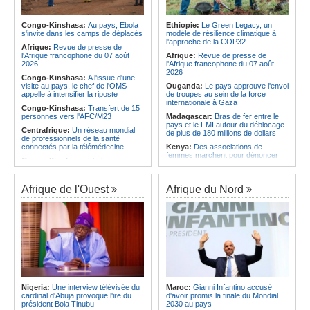
l'économie
Afrique:
AfroBasket U18 (F) - Le
Sénégal craque au 3e quart-temps
Angola:
La nouvelle loi renforce la
et s'incline face à la Tunisie (44-43)
protection des institutions contre les
Congo-Kinshasa:
Au pays, Ebola
Ethiopie:
Le Green Legacy, un
cyberattaques, selon Mário Oliveira
s'invite dans les camps de déplacés
modèle de résilience climatique à
Afrique du Nord:
Santé - La
l'approche de la COP32
Tunisie troisième pays arabe et 49e
Angola:
Le pays criminalise la
Afrique:
Revue de presse de
au monde
diffusion de fausses informations
l'Afrique francophone du 07 août
Afrique:
Revue de presse de
sur Internet
2026
l'Afrique francophone du 07 août
2026
Congo-Kinshasa:
A l'issue d'une
visite au pays, le chef de l'OMS
Ouganda:
Le pays approuve l'envoi
appelle à intensifier la riposte
de troupes au sein de la force
internationale à Gaza
Congo-Kinshasa:
Transfert de 15
personnes vers l'AFC/M23
Madagascar:
Bras de fer entre le
pays et le FMI autour du déblocage
Centrafrique:
Un réseau mondial
de plus de 180 millions de dollars
de professionnels de la santé
connectés par la télémédecine
Kenya:
Des associations de
femmes marchent pour dénoncer
Congo-Kinshasa:
Ebola au pays -
les disparitions forcées
Africa CDC mise sur les
communautés
Afrique:
La CEA renforce les
capacités des parlementaires de
Afrique de l'Ouest
Afrique du Nord
Afrique Centrale:
L'explosion de la
l'Afrique de l'Est
demande de viande de brousse
extermine la faune sauvage
Congo-Kinshasa:
Après l'accord
avec une branche des FDLR, les
Congo-Kinshasa:
Après l'accord
zones d'ombre persistent
avec une branche des FDLR, les
zones d'ombre persistent
Sud-Soudan:
Le pays à la croisée
des chemins, alerte l'ONU
Centrafrique:
Un gendarme détenu
par le groupe armé AAKG retrouve
Rwanda:
Rome et Kigali discutent
la liberté
d'une possible externalisation au
pays des procédures d'asile à
Rwanda:
Rome et Kigali discutent
destination de l'Italie
Nigeria:
Une interview télévisée du
Maroc:
Gianni Infantino accusé
d'une possible externalisation au
cardinal d'Abuja provoque l'ire du
d'avoir promis la finale du Mondial
pays des procédures d'asile à
Somalie:
Le camp de Galkayo
président Bola Tinubu
2030 au pays
destination de l'Italie
frappé par une violente attaque des