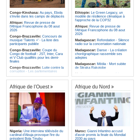
Afrique:
Les statistiques clés avant
Angola:
Le pays totalise six
le quart de finale entre la Côte
médailles au Championnat du
d'Ivoire et l'Algérie
monde de ju-jitsu
Congo-Kinshasa:
Au pays, Ebola
Ethiopie:
Le Green Legacy, un
Afrique:
Le Maroc et l'Afrique du
s'invite dans les camps de déplacés
modèle de résilience climatique à
Angola:
Le pays criminalise la
Sud se retrouvent quatre ans après
l'approche de la COP32
diffusion de fausses informations
Afrique:
Revue de presse de
la finale
sur Internet
l'Afrique Francophone du 08 aout
Afrique:
Revue de presse de
Afrique:
Côte d'Ivoire - Algérie, un
2026
l'Afrique Francophone du 08 aout
duel de contrastes
2026
Congo-Brazzaville:
Concours de
musique 'Talents +' - La liste des
Madagascar:
Refondation - Silence
participants publiée
radio sur la concertation nationale
Congo-Brazzaville:
Coupe du
Madagascar:
Danse - La création
Congo de football - JST, Inter, Cara
chorégraphique rassemble ses
et V Club qualifiés pour les demi-
adeptes
finales
Madagascar:
Média - Mort subite
Congo-Brazzaville:
Lutte contre la
de Sitraka Rakotobe
corruption - Les parlementaires
Madagascar:
Les reins solides
sensibilisés
Madagascar:
Vol à la tire - Un
Congo-Brazzaville:
Santé publique
groupe de six femmes se retrouve
- Ollombo réceptionne son hôpital de
Afrique de l'Ouest
Afrique du Nord
en prison
référence
Madagascar:
Athlétisme - 100
Congo-Brazzaville:
Lutte contre
mètres - Junior Tsiravay et Zo
les épidémies - Les employés de la
Rakotonary co-champions
maison de retraite Kambissi en
formation
Madagascar:
Hasina
Rakotondramiara, Président du
Congo-Brazzaville:
Distinction -
Rouge - « Aucun retour
Darrel Ornelle Elion Assiana promue
d'investissement pour les petits
maître-assistant Cames
clubs »
Afrique:
Naomi Eto (Cameroun) - «
Madagascar:
Agroalimentaire - Les
Face au Nigeria, nous donnerons
Nigeria:
Une interview télévisée du
Maroc:
Gianni Infantino accusé
boissons locales conquièrent le
tout sur le terrain. »
cardinal d'Abuja provoque l'ire du
d'avoir promis la finale du Mondial
marché
président Bola Tinubu
2030 au pays
Cameroun:
Ngoh Ngoh, l'homme