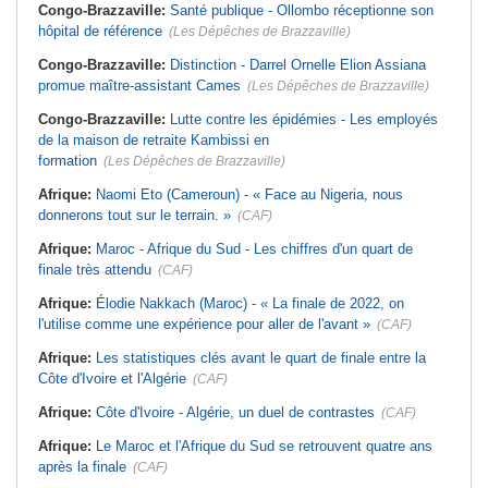
Congo-Brazzaville:
Santé publique - Ollombo réceptionne son
hôpital de référence
(Les Dépêches de Brazzaville)
Congo-Brazzaville:
Distinction - Darrel Ornelle Elion Assiana
promue maître-assistant Cames
(Les Dépêches de Brazzaville)
Congo-Brazzaville:
Lutte contre les épidémies - Les employés
de la maison de retraite Kambissi en
formation
(Les Dépêches de Brazzaville)
Afrique:
Naomi Eto (Cameroun) - « Face au Nigeria, nous
donnerons tout sur le terrain. »
(CAF)
Afrique:
Maroc - Afrique du Sud - Les chiffres d'un quart de
finale très attendu
(CAF)
Afrique:
Élodie Nakkach (Maroc) - « La finale de 2022, on
l'utilise comme une expérience pour aller de l'avant »
(CAF)
Afrique:
Les statistiques clés avant le quart de finale entre la
Côte d'Ivoire et l'Algérie
(CAF)
Afrique:
Côte d'Ivoire - Algérie, un duel de contrastes
(CAF)
Afrique:
Le Maroc et l'Afrique du Sud se retrouvent quatre ans
après la finale
(CAF)