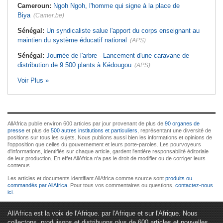
Cameroun:
Ngoh Ngoh, l'homme qui signe à la place de
Biya
(Camer.be)
Sénégal:
Un syndicaliste salue l'apport du corps enseignant au
maintien du système éducatif national
(APS)
Sénégal:
Journée de l'arbre - Lancement d'une caravane de
distribution de 9 500 plants à Kédougou
(APS)
Voir Plus »
AllAfrica publie environ 600 articles par jour provenant de plus de
90 organes de
presse
et plus de
500 autres institutions et particuliers
, représentant une diversité de
positions sur tous les sujets. Nous publions aussi bien les informations et opinions de
l'opposition que celles du gouvernement et leurs porte-paroles. Les pourvoyeurs
d'informations, identifiés sur chaque article, gardent l'entière responsabilité éditoriale
de leur production. En effet AllAfrica n'a pas le droit de modifier ou de corriger leurs
contenus.
Les articles et documents identifiant AllAfrica comme source sont
produits ou
commandés par AllAfrica
. Pour tous vos commentaires ou questions,
contactez-nous
ici
.
AllAfrica est la voix de l'Afrique. par l'Afrique et sur l'Afrique. Nous
collectons, produisons et distribuons plus de 600 articles et nouvelles