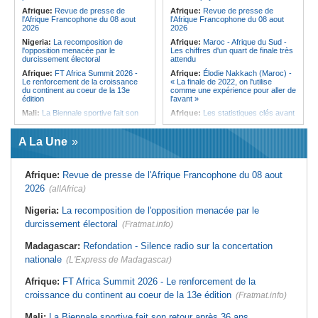
qui signe à la place de Biya
Afrique:
Revue de presse de
Afrique:
Revue de presse de
l'Afrique Francophone du 08 aout
l'Afrique Francophone du 08 aout
2026
2026
Nigeria:
La recomposition de
Afrique:
Maroc - Afrique du Sud -
l'opposition menacée par le
Les chiffres d'un quart de finale très
durcissement électoral
attendu
Afrique:
FT Africa Summit 2026 -
Afrique:
Élodie Nakkach (Maroc) -
Le renforcement de la croissance
« La finale de 2022, on l'utilise
du continent au coeur de la 13e
comme une expérience pour aller de
édition
l'avant »
Mali:
La Biennale sportive fait son
Afrique:
Les statistiques clés avant
retour après 36 ans d'interruption
le quart de finale entre la Côte
d'Ivoire et l'Algérie
Afrique de l'Ouest:
Marché
A La Une
financier régional - Un bon plant
Afrique:
Le Maroc et l'Afrique du
pour le secteur agricole
Sud se retrouvent quatre ans après
la finale
Sénégal:
FERA - La DG sortante
Afrique:
Revue de presse de l'Afrique Francophone du 08 aout
revendique un redressement
Afrique:
Côte d'Ivoire - Algérie, un
financier du fonds
duel de contrastes
2026
(allAfrica)
Sénégal:
Affaire d'actes contre
Afrique:
AfroBasket U18 - Le
nature - Le procureur du TGI de
Sénégal bat la Tunisie et prend le
Nigeria:
La recomposition de l'opposition menacée par le
Pikine-Guédiawaye interjette appel
quart
durcissement électoral
de l'ordonnance de non-lieu partiel et
(Fratmat.info)
Tunisie:
Enseignement supérieur -
de renvoi de plusieurs prévenus
Le pays lance son premier master
Madagascar:
Refondation - Silence radio sur la concertation
Sénégal:
FERA - Priorité à
interconnecté « One Health »
l'économie de la préservation,
nationale
(L'Express de Madagascar)
Tunisie:
La CCI de Tunis lance le
Cheikh Dieng décline sa vision
pôle « SPEEDUP » pour propulser
Sénégal:
Cheikh Dieng définit ses
les startups à l'international
Afrique:
FT Africa Summit 2026 - Le renforcement de la
axes prioritaires pour restructurer le
croissance du continent au coeur de la 13e édition
Fonds d'entretien routier autonome
(Fratmat.info)
Mali:
La Biennale sportive fait son retour après 36 ans