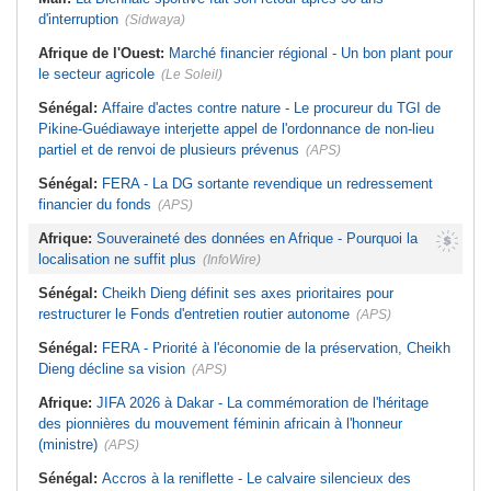
d'interruption
(Sidwaya)
Afrique de l'Ouest:
Marché financier régional - Un bon plant pour
le secteur agricole
(Le Soleil)
Sénégal:
Affaire d'actes contre nature - Le procureur du TGI de
Pikine-Guédiawaye interjette appel de l'ordonnance de non-lieu
partiel et de renvoi de plusieurs prévenus
(APS)
Sénégal:
FERA - La DG sortante revendique un redressement
financier du fonds
(APS)
Afrique:
Souveraineté des données en Afrique - Pourquoi la
localisation ne suffit plus
(InfoWire)
Sénégal:
Cheikh Dieng définit ses axes prioritaires pour
restructurer le Fonds d'entretien routier autonome
(APS)
Sénégal:
FERA - Priorité à l'économie de la préservation, Cheikh
Dieng décline sa vision
(APS)
Afrique:
JIFA 2026 à Dakar - La commémoration de l'héritage
des pionnières du mouvement féminin africain à l'honneur
(ministre)
(APS)
Sénégal:
Accros à la reniflette - Le calvaire silencieux des