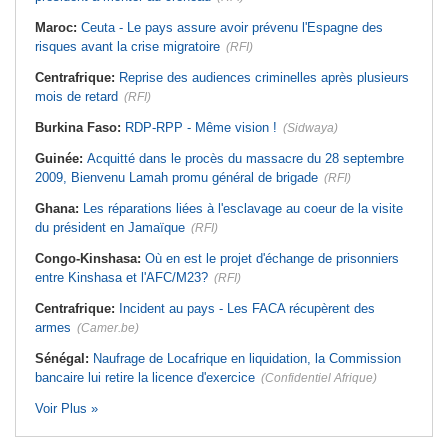
Maroc:
Ceuta - Le pays assure avoir prévenu l'Espagne des
risques avant la crise migratoire
(RFI)
Centrafrique:
Reprise des audiences criminelles après plusieurs
mois de retard
(RFI)
Burkina Faso:
RDP-RPP - Même vision !
(Sidwaya)
Guinée:
Acquitté dans le procès du massacre du 28 septembre
2009, Bienvenu Lamah promu général de brigade
(RFI)
Ghana:
Les réparations liées à l'esclavage au coeur de la visite
du président en Jamaïque
(RFI)
Congo-Kinshasa:
Où en est le projet d'échange de prisonniers
entre Kinshasa et l'AFC/M23?
(RFI)
Centrafrique:
Incident au pays - Les FACA récupèrent des
armes
(Camer.be)
Sénégal:
Naufrage de Locafrique en liquidation, la Commission
bancaire lui retire la licence d'exercice
(Confidentiel Afrique)
Voir Plus »