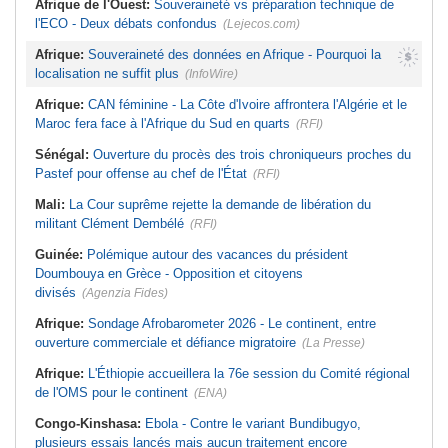
Afrique de l'Ouest:
Souveraineté vs préparation technique de
l'ECO - Deux débats confondus
(Lejecos.com)
Afrique:
Souveraineté des données en Afrique - Pourquoi la
localisation ne suffit plus
(InfoWire)
Afrique:
CAN féminine - La Côte d'Ivoire affrontera l'Algérie et le
Maroc fera face à l'Afrique du Sud en quarts
(RFI)
Sénégal:
Ouverture du procès des trois chroniqueurs proches du
Pastef pour offense au chef de l'État
(RFI)
Mali:
La Cour suprême rejette la demande de libération du
militant Clément Dembélé
(RFI)
Guinée:
Polémique autour des vacances du président
Doumbouya en Grèce - Opposition et citoyens
divisés
(Agenzia Fides)
Afrique:
Sondage Afrobarometer 2026 - Le continent, entre
ouverture commerciale et défiance migratoire
(La Presse)
Afrique:
L'Éthiopie accueillera la 76e session du Comité régional
de l'OMS pour le continent
(ENA)
Congo-Kinshasa:
Ebola - Contre le variant Bundibugyo,
plusieurs essais lancés mais aucun traitement encore