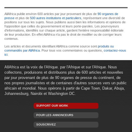
AllAfrica publie environ 600 articles par jour provenant de plus de
90 organes de
presse
et plus de
500 autres institutions et particuliers
, représentant une diversité de
positions sur tous les sujets. Nous publions aussi bien les informations et opinions de
l'opposition que celles du gouvernement et leurs porte-paroles. Les pourvoyeurs
d'informations, identifiés sur chaque article, gardent l'entière responsabilité éditoriale
de leur production. En effet AllAfrica n'a pas le droit de modifier ou de corriger leurs
contenus.
Les articles et documents identifiant AllAfrica comme source sont
produits ou
commandés par AllAfrica
. Pour tous vos commentaires ou questions,
contactez-nous
ici
.
AllAfrica est la voix de l'Afrique. par l'Afrique et sur l'Afrique. Nous
collectons, produisons et distribuons plus de 600 articles et nouvelles
par jour provenant de plus de 90 organes de presse du continent, de
nos propres journalistes et de centaines d'autres sources vers un public
africain et mondial. Nous opérons à partir de Cape Town, Dakar, Abuja,
Johannesburg, Nairobi et Washington DC.
SUPPORT OUR WORK
POUR LES ANNONCEURS
SOUSCRIVEZ