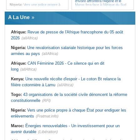
d'Ivoire affrontera l'Algérie et le
Nigeria:
Vers une police propre à
Maroc fera face à l'Afrique du Sud
chaque État pour endiguer les
en quarts
enlèvements
Afrique:
Sondage Afrobarometer
A La Une
Afrique de l'Ouest:
Souveraineté
2026 - Le continent, entre ouverture
vs préparation technique de l'ECO -
commerciale et défiance migratoire
Deux débats confondus
Tunisie:
La pollution industrielle
Afrique:
Revue de presse de l'Afrique francophone du 05 août
Afrique:
CAN féminine - La Côte
endémique à Radès oblige le
d'Ivoire affrontera l'Algérie et le
président à monter au créneau
2026
(allAfrica)
Maroc fera face à l'Afrique du Sud
Maroc:
Ceuta - Le pays assure
en quarts
avoir prévenu l'Espagne des risques
Nigeria:
Une revalorisation salariale historique pour les forces
Sénégal:
Ouverture du procès des
avant la crise migratoire
armées au pays
trois chroniqueurs proches du
(allAfrica)
Tunisie:
Vers un renforcement
Pastef pour offense au chef de l'État
stratégique du partenariat
Afrique:
CAN Féminine 2026 - Ce silence qui en dit
Mali:
La Cour suprême rejette la
économique et diplomatique
demande de libération du militant
long
(allAfrica)
Tunisie:
Marché parallèle - Plus de
Clément Dembélé
32 000 fournitures scolaires saisies
Guinée:
Polémique autour des
au premier semestre
Kenya:
Une nouvelle récolte d'espoir - Le coton Bt relance la
vacances du président Doumbouya
filière cotonnière à Lamu
en Grèce - Opposition et citoyens
(allAfrica)
divisés
Togo:
43 organisations de la société civile dénoncent la réforme
constitutionnelle
(RFI)
Nigeria:
Vers une police propre à chaque État pour endiguer les
enlèvements
(Fratmat.info)
Maroc:
Énergies renouvelables - Un investissement pour un
avenir durable
(Libération)