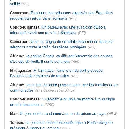
validé
(RFI)
Cameroun:
Plusieurs ressortissants expulsés des États-Unis
redoutent un retour dans leur pays
(RFI)
Congo-Kinshasa:
Un bateau avec une suspicion d'Ebola
intercepté avant son arrivée à Kinshasa
(RFI)
Cameroun:
Une campagne de sensibilisation menée dans les
aéroports contre le trafic d'espèces protégées
(RFI)
Afrique:
La chaîne Canal+ va diffuser l'ensemble des coupes
d'Europe de football sur le continent
(RFI)
Madagascar:
A Tamatave, l'extension du port provoque
l'expulsion de centaines de familles
(RFI)
Afrique:
Les soins de santé passent aussi par les familles et les
communautés
(The Conversation Africa)
Congo-Kinshasa:
« L'épidémie d'Ebola ne montre aucun signe
de ralentissement »
(MSF)
Mali:
Un journaliste condamné à un an de prison au pays
(HRW)
Tunisie:
La pollution industrielle endémique à Radès oblige le
président à monter au créneau
(RFI)