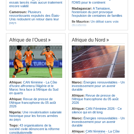
essais lancés mais aucun traitement
l'OMS pour le continent
encore validé
Madagascar:
A Tamatave,
Cameroun:
Plusieurs
l'extension du port provoque
ressortissants expulsés des États-
l'expulsion de centaines de familles
Unis redoutent un retour dans leur
Ile Maurice:
Un débat sans voix
pays
dissidente
Congo-Kinshasa:
Un bateau avec
Ile Maurice:
Révision des frais de la
une suspicion d'Ebola intercepté
FSC - La crainte d'un coup de froid
avant son arrivée à Kinshasa
sur la compétitivité
Afrique de l'Ouest
Afrique du Nord
Cameroun:
Une campagne de
Ile Maurice:
Fayzal Ally Beegun
sensibilisation menée dans les
dénonce des interpellations «sans
aéroports contre le trafic d'espèces
dignité»
protégées
Ile Maurice:
Migration - Le pays
Congo-Kinshasa:
« L'épidémie
face au défi de la main-d'oeuvre de
d'Ebola ne montre aucun signe de
demain
ralentissement »
Ile Maurice:
Plus d'émissions,
Centrafrique:
Reprise des
moins d'eau, toujours accro aux
audiences criminelles après
fossiles - Le bilan climatique dans le
plusieurs mois de retard
rouge
Afrique:
CAN féminine - La Côte
Maroc:
Énergies renouvelables - Un
Congo-Kinshasa:
Où en est le
d'Ivoire affrontera l'Algérie et le
investissement pour un avenir
Ile Maurice:
Le pays et l'Arabie
projet d'échange de prisonniers
Maroc fera face à l'Afrique du Sud
durable
saoudite renforcent leur coopération
entre Kinshasa et l'AFC/M23?
en quarts
Afrique:
Revue de presse de
Centrafrique:
Incident au pays -
Afrique:
Revue de presse de
l'Afrique francophone du 05 août
Les FACA récupèrent des armes
l'Afrique francophone du 05 août
2026
2026
Afrique:
CAN Féminine 2026 - Ce
Nigeria:
Une revalorisation salariale
silence qui en dit long
historique pour les forces armées
Maroc:
Énergies renouvelables - Un
au pays
investissement pour un avenir
Togo:
43 organisations de la
durable
société civile dénoncent la réforme
Afrique:
CAN féminine - La Côte
constitutionnelle