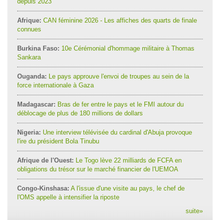
depuis 2023
Afrique:
CAN féminine 2026 - Les affiches des quarts de finale
connues
Burkina Faso:
10e Cérémonial d'hommage militaire à Thomas
Sankara
Ouganda:
Le pays approuve l'envoi de troupes au sein de la
force internationale à Gaza
Madagascar:
Bras de fer entre le pays et le FMI autour du
déblocage de plus de 180 millions de dollars
Nigeria:
Une interview télévisée du cardinal d'Abuja provoque
l'ire du président Bola Tinubu
Afrique de l'Ouest:
Le Togo lève 22 milliards de FCFA en
obligations du trésor sur le marché financier de l'UEMOA
Congo-Kinshasa:
A l'issue d'une visite au pays, le chef de
l'OMS appelle à intensifier la riposte
suite
»