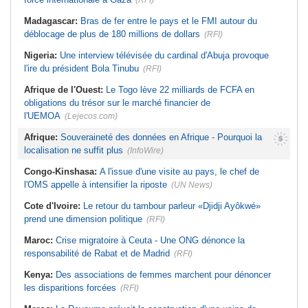
(RFI)
Madagascar:
Bras de fer entre le pays et le FMI autour du
déblocage de plus de 180 millions de dollars
(RFI)
Nigeria:
Une interview télévisée du cardinal d'Abuja provoque
l'ire du président Bola Tinubu
(RFI)
Afrique de l'Ouest:
Le Togo lève 22 milliards de FCFA en
obligations du trésor sur le marché financier de
l'UEMOA
(Lejecos.com)
Afrique:
Souveraineté des données en Afrique - Pourquoi la
localisation ne suffit plus
(InfoWire)
Congo-Kinshasa:
A l'issue d'une visite au pays, le chef de
l'OMS appelle à intensifier la riposte
(UN News)
Cote d'Ivoire:
Le retour du tambour parleur «Djidji Ayôkwé»
prend une dimension politique
(RFI)
Maroc:
Crise migratoire à Ceuta - Une ONG dénonce la
responsabilité de Rabat et de Madrid
(RFI)
Kenya:
Des associations de femmes marchent pour dénoncer
les disparitions forcées
(RFI)