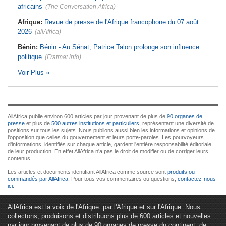
africains
(The Conversation Africa)
Afrique:
Revue de presse de l'Afrique francophone du 07 août
2026
(allAfrica)
Bénin:
Bénin - Au Sénat, Patrice Talon prolonge son influence
politique
(Fratmat.info)
Voir Plus »
AllAfrica publie environ 600 articles par jour provenant de plus de
90 organes de
presse
et plus de
500 autres institutions et particuliers
, représentant une diversité de
positions sur tous les sujets. Nous publions aussi bien les informations et opinions de
l'opposition que celles du gouvernement et leurs porte-paroles. Les pourvoyeurs
d'informations, identifiés sur chaque article, gardent l'entière responsabilité éditoriale
de leur production. En effet AllAfrica n'a pas le droit de modifier ou de corriger leurs
contenus.
Les articles et documents identifiant AllAfrica comme source sont
produits ou
commandés par AllAfrica
. Pour tous vos commentaires ou questions,
contactez-nous
ici
.
AllAfrica est la voix de l'Afrique. par l'Afrique et sur l'Afrique. Nous
collectons, produisons et distribuons plus de 600 articles et nouvelles
par jour provenant de plus de 90 organes de presse du continent, de