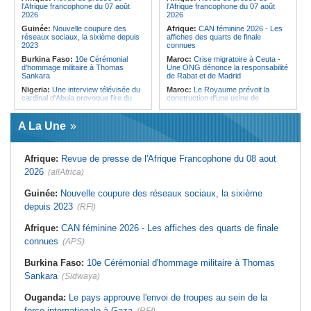
l'Afrique francophone du 07 août
l'Afrique francophone du 07 août
2026
2026
Guinée:
Nouvelle coupure des
Afrique:
CAN féminine 2026 - Les
réseaux sociaux, la sixième depuis
affiches des quarts de finale
2023
connues
Burkina Faso:
10e Cérémonial
Maroc:
Crise migratoire à Ceuta -
d'hommage militaire à Thomas
Une ONG dénonce la responsabilité
Sankara
de Rabat et de Madrid
Nigeria:
Une interview télévisée du
Maroc:
Le Royaume prévoit la
cardinal d'Abuja provoque l'ire du
construction d'une usine de
président Bola Tinubu
valorisation énergétique des
déchets à Casablanca
Afrique de l'Ouest:
Le Togo lève
A La Une
22 milliards de FCFA en obligations
Libye:
Des travailleurs migrants
du trésor sur le marché financier de
victimes d'extorsions par des
l'UEMOA
agents de sécurité, selon des
associations
Afrique:
Revue de presse de l'Afrique Francophone du 08 aout
Cote d'Ivoire:
Le retour du tambour
parleur «Djidji Ayôkwé» prend une
Afrique:
CAN féminine 2026 - Les
2026
(allAfrica)
dimension politique
huit nations qualifiés pour les quarts
de finale
Guinée:
Le président dissipe les
Guinée:
Nouvelle coupure des réseaux sociaux, la sixième
doutes concernant son état de
Maroc:
Au-délà du communiqué -
depuis 2023
santé dans un message publié sur X
(RFI)
Ce que révèle le discours du
ministère de l'Intérieur sur la crise
Afrique:
Etats généraux de
de Sebta
Afrique:
CAN féminine 2026 - Les affiches des quarts de finale
l'assurance pour tous - Le pacte de
rupture
Afrique:
AfroBasket U18 (F) - Le
connues
(APS)
Sénégal craque au 3e quart-temps
Sénégal:
Élections locales au pays
et s'incline face à la Tunisie (44-43)
- Les retards du calendrier
Burkina Faso:
10e Cérémonial d'hommage militaire à Thomas
alimentent les soupçons d'un report
Tunisie:
Basket - Eliminatoires
Sankara
(Sidwaya)
mondial Qatar 2027 - Second tour -
La quatrième fenêtre à Radès !
Ouganda:
Le pays approuve l'envoi de troupes au sein de la
force internationale à Gaza