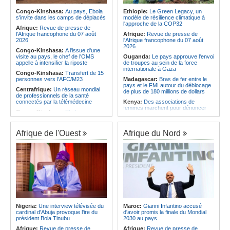
Sénégal craque au 3e quart-temps
Angola:
La nouvelle loi renforce la
et s'incline face à la Tunisie (44-43)
protection des institutions contre les
Congo-Kinshasa:
Au pays, Ebola
Ethiopie:
Le Green Legacy, un
cyberattaques, selon Mário Oliveira
s'invite dans les camps de déplacés
modèle de résilience climatique à
Afrique du Nord:
Santé - La
l'approche de la COP32
Tunisie troisième pays arabe et 49e
Angola:
Le pays criminalise la
Afrique:
Revue de presse de
au monde
diffusion de fausses informations
l'Afrique francophone du 07 août
Afrique:
Revue de presse de
sur Internet
2026
l'Afrique francophone du 07 août
2026
Congo-Kinshasa:
A l'issue d'une
visite au pays, le chef de l'OMS
Ouganda:
Le pays approuve l'envoi
appelle à intensifier la riposte
de troupes au sein de la force
internationale à Gaza
Congo-Kinshasa:
Transfert de 15
personnes vers l'AFC/M23
Madagascar:
Bras de fer entre le
pays et le FMI autour du déblocage
Centrafrique:
Un réseau mondial
de plus de 180 millions de dollars
de professionnels de la santé
connectés par la télémédecine
Kenya:
Des associations de
femmes marchent pour dénoncer
Congo-Kinshasa:
Ebola au pays -
les disparitions forcées
Africa CDC mise sur les
communautés
Afrique:
La CEA renforce les
capacités des parlementaires de
Afrique de l'Ouest
Afrique du Nord
Afrique Centrale:
L'explosion de la
l'Afrique de l'Est
demande de viande de brousse
extermine la faune sauvage
Congo-Kinshasa:
Après l'accord
avec une branche des FDLR, les
Congo-Kinshasa:
Après l'accord
zones d'ombre persistent
avec une branche des FDLR, les
zones d'ombre persistent
Sud-Soudan:
Le pays à la croisée
des chemins, alerte l'ONU
Centrafrique:
Un gendarme détenu
par le groupe armé AAKG retrouve
Rwanda:
Rome et Kigali discutent
la liberté
d'une possible externalisation au
pays des procédures d'asile à
Rwanda:
Rome et Kigali discutent
destination de l'Italie
Nigeria:
Une interview télévisée du
Maroc:
Gianni Infantino accusé
d'une possible externalisation au
cardinal d'Abuja provoque l'ire du
d'avoir promis la finale du Mondial
pays des procédures d'asile à
Somalie:
Le camp de Galkayo
président Bola Tinubu
2030 au pays
destination de l'Italie
frappé par une violente attaque des
Forces du Puntland
Afrique:
Revue de presse de
Afrique:
Revue de presse de