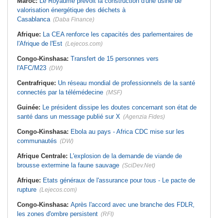
Maroc:
Le Royaume prévoit la construction d'une usine de
valorisation énergétique des déchets à
Casablanca
(Daba Finance)
Afrique:
La CEA renforce les capacités des parlementaires de
l'Afrique de l'Est
(Lejecos.com)
Congo-Kinshasa:
Transfert de 15 personnes vers
l'AFC/M23
(DW)
Centrafrique:
Un réseau mondial de professionnels de la santé
connectés par la télémédecine
(MSF)
Guinée:
Le président dissipe les doutes concernant son état de
santé dans un message publié sur X
(Agenzia Fides)
Congo-Kinshasa:
Ebola au pays - Africa CDC mise sur les
communautés
(DW)
Afrique Centrale:
L'explosion de la demande de viande de
brousse extermine la faune sauvage
(SciDev.Net)
Afrique:
Etats généraux de l'assurance pour tous - Le pacte de
rupture
(Lejecos.com)
Congo-Kinshasa:
Après l'accord avec une branche des FDLR,
les zones d'ombre persistent
(RFI)