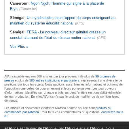
Cameroun:
Ngoh Ngoh, l'homme qui signe à la place de
Biya
(Camer.be)
Sénégal:
Un syndicaliste salue l'apport du corps enseignant au
maintien du système éducatif national
(APS)
Sénégal:
FERA - Le nouveau directeur général dresse un
constat alarmant de l'état du réseau routier national
(APS)
Voir Plus »
AllAfrica publie environ 600 articles par jour provenant de plus de
90 organes de
presse
et plus de
500 autres institutions et particuliers
, représentant une diversité de
positions sur tous les sujets. Nous publions aussi bien les informations et opinions de
l'opposition que celles du gouvernement et leurs porte-paroles. Les pourvoyeurs
d'informations, identifiés sur chaque article, gardent l'entière responsabilité éditoriale
de leur production. En effet AllAfrica n'a pas le droit de modifier ou de corriger leurs
contenus.
Les articles et documents identifiant AllAfrica comme source sont
produits ou
commandés par AllAfrica
. Pour tous vos commentaires ou questions,
contactez-nous
ici
.
AllAfrica est la voix de l'Afrique. par l'Afrique et sur l'Afrique. Nous