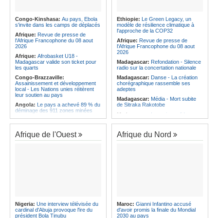
Angola:
La Marine de guerre
Afrique:
Afrobasket U18 -
angolaise décore des militaires pour
Madagascar valide son ticket pour
les services rendus à la Patrie
les quarts
Congo-Kinshasa:
Au pays, Ebola
Ethiopie:
Le Green Legacy, un
Angola:
Le président de
Afrique:
Transfert - Le coach Rôrô
s'invite dans les camps de déplacés
modèle de résilience climatique à
l'Assemblée nationale en mission
tente l'aventure au Al-Merrikh SC
l'approche de la COP32
d'évaluation de l'activité
Afrique:
Revue de presse de
Afrique:
Débat d'orientation
parlementaire de Lunda-Sul
l'Afrique Francophone du 08 aout
Afrique:
Revue de presse de
budgétaire - Le gouvernement
2026
l'Afrique Francophone du 08 aout
présente sa politique économique et
2026
Afrique:
Afrobasket U18 -
sociale 2027-2029 au parlement
Madagascar valide son ticket pour
Madagascar:
Refondation - Silence
les quarts
radio sur la concertation nationale
Congo-Brazzaville:
Madagascar:
Danse - La création
Assainissement et développement
chorégraphique rassemble ses
local - Les Nations unies réitèrent
adeptes
leur soutien au pays
Madagascar:
Média - Mort subite
Angola:
Le pays a achevé 89 % du
de Sitraka Rakotobe
déminage des 911 zones minées
Madagascar:
Les reins solides
Angola:
Des élèves angolais
Madagascar:
Vol à la tire - Un
remportent plus de 50 médailles aux
groupe de six femmes se retrouve
Olympiades de mathématiques en
Afrique de l'Ouest
Afrique du Nord
en prison
Angleterre
Madagascar:
Athlétisme - 100
Angola:
Petro qualifié pour les
mètres - Junior Tsiravay et Zo
demi-finales du championnat
Rakotonary co-champions
national féminin
Madagascar:
Hasina
Angola:
Baisse des cas de
Rakotondramiara, Président du
tuberculose au premier semestre
Rouge - « Aucun retour
dans la province de Cunene
d'investissement pour les petits
Angola:
Le pétrole brut Brent
clubs »
s'échange en territoire positif
Madagascar:
Agroalimentaire - Les
Nigeria:
Une interview télévisée du
Maroc:
Gianni Infantino accusé
Angola:
La Centrale thermique de
boissons locales conquièrent le
cardinal d'Abuja provoque l'ire du
d'avoir promis la finale du Mondial
Cabinda renforcée de 30 mégawatts
marché
président Bola Tinubu
2030 au pays