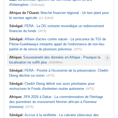
d'interruption
(Sidwaya)
Afrique de l'Ouest:
Marché financier régional - Un bon plant pour
le secteur agricole
(Le Soleil)
Sénégal:
FERA - La DG sortante revendique un redressement
financier du fonds
(APS)
Sénégal:
Affaire d'actes contre nature - Le procureur du TGI de
Pikine-Guédiawaye interjette appel de l'ordonnance de non-lieu
partiel et de renvoi de plusieurs prévenus
(APS)
Afrique:
Souveraineté des données en Afrique - Pourquoi la
localisation ne suffit plus
(InfoWire)
Sénégal:
FERA - Priorité à l'économie de la préservation, Cheikh
Dieng décline sa vision
(APS)
Sénégal:
Cheikh Dieng définit ses axes prioritaires pour
restructurer le Fonds d'entretien routier autonome
(APS)
Afrique:
JIFA 2026 à Dakar - La commémoration de l'héritage
des pionnières du mouvement féminin africain à l'honneur
(ministre)
(APS)
Sénégal:
Accros à la reniflette - Le calvaire silencieux des