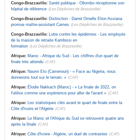
Congo-Brazzaville:
Santé publique - Ollombo réceptionne son
hôpital de référence
(Les Dépêches de Brazzaville)
Congo-Brazzaville:
Distinction - Darrel Ornelle Elion Assiana
promue maître-assistant Cames
(Les Dépêches de Brazzaville)
Congo-Brazzaville:
Lutte contre les épidémies - Les employés
de la maison de retraite Kambissi en
formation
(Les Dépêches de Brazzaville)
Afrique:
Maroc - Afrique du Sud - Les chiffres d'un quart de
finale très attendu
(CAF)
Afrique:
Naomi Eto (Cameroun) - « Face au Nigeria, nous
donnerons tout sur le terrain. »
(CAF)
Afrique:
Élodie Nakkach (Maroc) - « La finale de 2022, on
l'utilise comme une expérience pour aller de l'avant »
(CAF)
Afrique:
Les statistiques clés avant le quart de finale entre la
Côte d'Ivoire et l'Algérie
(CAF)
Afrique:
Le Maroc et l'Afrique du Sud se retrouvent quatre ans
après la finale
(CAF)
Afrique:
Côte d'Ivoire - Algérie, un duel de contrastes
(CAF)