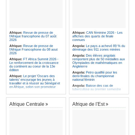
Afrique:
Revue de presse de
Afrique:
CAN féminine 2026 - Les
l'Afrique francophone du 07 août
affiches des quarts de finale
2026
connues
Afrique:
Revue de presse de
Angola:
Le pays a achevé 89 % du
l'Afrique Francophone du 08 aout
déminage des 911 zones minées
2026
Angola:
Des élèves angolais
Afrique:
FT Africa Summit 2026 -
remportent plus de 50 médailles aux
Le renforcement de la croissance
Olympiades de mathématiques en
du continent au coeur de la 13e
Angleterre
édition
Angola:
Petro qualifié pour les
Afrique:
Le projet 'Oscars des
demi-finales du championnat
talents' encourage les jeunes à
national féminin
travailler et à réussir au Sénégal et
Angola:
Baisse des cas de
en Afrique, selon son promoteur
tuberculose au premier semestre
Afrique:
Ligue des champions - Le
dans la province de Cunene
CA affronte Djoliba au premier tour
Angola:
Le pétrole brut Brent
préliminaire - Pas si facile que cela...
s'échange en territoire positif
Afrique Centrale
Afrique de l'Est
Afrique:
Festival de Hammamet -
Angola:
La Centrale thermique de
Dedublüman fait vibrer la scène
Cabinda renforcée de 30 mégawatts
tunisienne pour sa première sur le
continent
Angola:
Un responsable prône la
transformation du potentiel
Afrique:
Voyage - Ce pays africain
touristique en opportunités
supprimera bientôt le visa pour les
d'investissement
Tunisiens