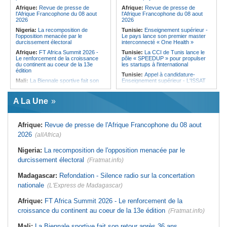
Afrique:
Revue de presse de
Afrique:
Revue de presse de
l'Afrique Francophone du 08 aout
l'Afrique Francophone du 08 aout
2026
2026
Nigeria:
La recomposition de
Tunisie:
Enseignement supérieur -
l'opposition menacée par le
Le pays lance son premier master
durcissement électoral
interconnecté « One Health »
Afrique:
FT Africa Summit 2026 -
Tunisie:
La CCI de Tunis lance le
Le renforcement de la croissance
pôle « SPEEDUP » pour propulser
du continent au coeur de la 13e
les startups à l'international
édition
Tunisie:
Appel à candidature-
Mali:
La Biennale sportive fait son
Enseignement supérieur - L'ISSAT
retour après 36 ans d'interruption
de Gafsa renforce son corps
professoral pour la rentrée
Cote d'Ivoire:
Séria (Daloa)/An 66 -
A La Une
La jeunesse exhortée à éviter la
Tunisie:
Djerba - Une campagne de
consommation et le trafic de drogue
nettoyage mobilise bénévoles et
habitants sur la plage de Sidi
Cote d'Ivoire:
Commémoration de
Jemour
Afrique:
Revue de presse de l'Afrique Francophone du 08 aout
l'indépendance - L'An 66 célébré
dans la ferveur et l'espoir à
Tunisie:
Les agents municipaux
2026
(allAfrica)
Kongodia
votent un débrayage de 48 heures à
l'échelle nationale
Cote d'Ivoire:
Tournoi Children Of
Nigeria:
La recomposition de l'opposition menacée par le
Africa dans le Bafing - La Commune
Tunisie:
Mayada El Hennawy et
durcissement électoral
de Touba détrône Koonan
(Fratmat.info)
Mohamed Khairy à Carthage - Le
tarab au rendez-vous des
Cote d'Ivoire:
Bodokro - Les
générations
Madagascar:
Refondation - Silence radio sur la concertation
populations rendent un hommage à
la maire Alice Atsé Akissi pour ses
Tunisie:
Femmes et pouvoir - Le
nationale
(L'Express de Madagascar)
actions de développement
patriarcat, dernier obstacle
Cote d'Ivoire:
Hépatites virales - Le
Tunisie:
Eau minérale embouteillée
Afrique:
FT Africa Summit 2026 - Le renforcement de la
RILHVi engagé pour leur élimination
- Les producteurs démentent toute
croissance du continent au coeur de la 13e édition
à l'horizon 2030
hausse des prix et pointent du doigt
(Fratmat.info)
les distributeurs
Mali:
La Biennale sportive fait son retour après 36 ans