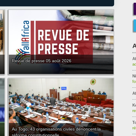
A
Af
Revue de presse 05 août 2026
a
Ni
f
Af
K
re
T
ré
Au Togo, 43 organisations civiles dénoncent la
réforme constitutionnelle