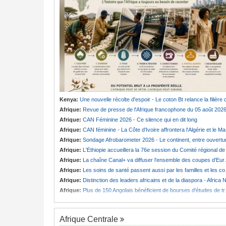
Kenya:
Une nouvelle récolte d'espoir - Le coton Bt relance la filière cotonnière à Lam
Afrique:
Revue de presse de l'Afrique francophone du 05 août 202
Afrique:
CAN Féminine 2026 - Ce silence qui en dit long
Afrique:
CAN féminine - La Côte d'Ivoire affrontera l'Algérie et le Maroc fera face à l'Afrique du Sud en quarts
Afrique:
Sondage Afrobarometer 2026 - Le continent, entre ouverture commerciale et défiance migratoir
Afrique:
L'Éthiopie accueillera la 76e session du Comité régional de l'OMS pour le continen
Afrique:
La chaîne Canal+ va diffuser l'ensemble des coupes d'Europe de football sur le continent
Afrique:
Les soins de santé passent aussi par les familles et les communautés
Afrique:
Distinction des leaders africains et de la diaspora - Africa Next Awards veut célébrer l'excellence africaine à Pari
Afrique:
Plus de 150 Angolais bénéficient de bourses d'études de troisième cycle au Royaume-Uni
Afrique Centrale