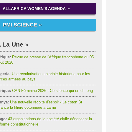
ALLAFRICA WOMEN'S AGENDA
PMI SCIENCE
 La Une
rique:
Revue de presse de l'Afrique francophone du 05
oût 2026
geria:
Une revalorisation salariale historique pour les
orces armées au pays
rique:
CAN Féminine 2026 - Ce silence qui en dit long
enya:
Une nouvelle récolte d'espoir - Le coton Bt
lance la filière cotonnière à Lamu
ogo:
43 organisations de la société civile dénoncent la
forme constitutionnelle