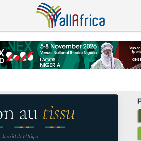
on au
tissu
ndustriel de l'Afrique