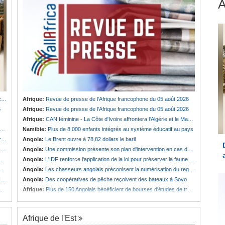
u
Afrique:
Revue de presse de l'Afrique francophone du 05 août 2026
6
Afrique:
Revue de presse de l'Afrique francophone du 05 août 2026
Afrique:
CAN féminine - La Côte d'Ivoire affrontera l'Algérie et le Maroc fera face à l'Afrique du Sud en quarts
Namibie:
Plus de 8.000 enfants intégrés au système éducatif au pays
e
Angola:
Le Brent ouvre à 78,82 dollars le baril
t
Angola:
Une commission présente son plan d'intervention en cas de catastrophe à Huambo
Angola:
L'IDF renforce l'application de la loi pour préserver la faune sauvage
Angola:
Les chasseurs angolais préconisent la numérisation du registre et des licences
s
Angola:
Des coopératives de pêche reçoivent des bateaux à Soyo
Afrique:
Plus de 150 Angolais bénéficient de bourses d'études de troisième cycle au Royaume-Uni
Afrique de l'Est