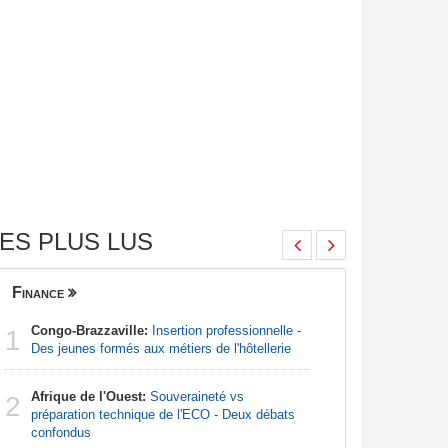
ES PLUS LUS
Finance
Nigeria
Congo-Brazzaville:
Insertion professionnelle -
Afrique:
1
1
Des jeunes formés aux métiers de l'hôtellerie
francopho
Afrique de l'Ouest:
Souveraineté vs
Nigeria:
2
2
préparation technique de l'ECO - Deux débats
pour endi
confondus