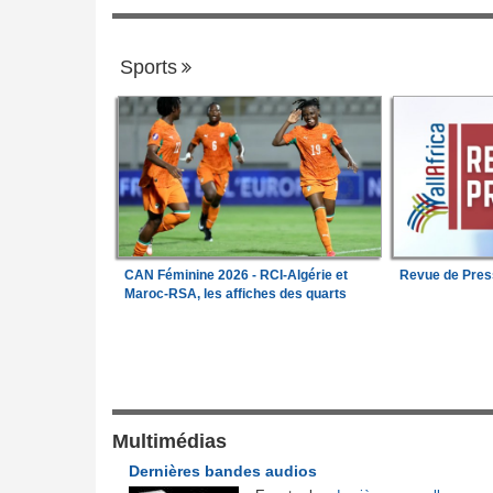
Sports
CAN Féminine 2026 - RCI-Algérie et
Revue de Pres
Maroc-RSA, les affiches des quarts
Justice et Lois
l'armée camerounaise
Nigeria:
Vers une police propre à chaque
1
pour endiguer les enlèvements
la société civile
Cameroun:
Une campagne de sensibilisa
Multimédias
2
itutionnelle
menée dans les aéroports contre le trafic
Dernières bandes audios
d'espèces protégées