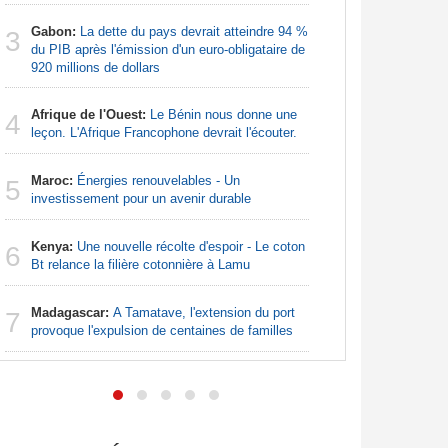
Nigeria:
3
Gabon:
La dette du pays devrait atteindre 94 %
pour les 
3
du PIB après l'émission d'un euro-obligataire de
920 millions de dollars
Nigeria:
4
de lever 5
Afrique de l'Ouest:
Le Bénin nous donne une
4
introduct
leçon. L'Afrique Francophone devrait l'écouter.
Nigeria:
5
Maroc:
Énergies renouvelables - Un
- Une lueu
5
investissement pour un avenir durable
communau
Kenya:
Une nouvelle récolte d'espoir - Le coton
Nigeria:
6
6
Bt relance la filière cotonnière à Lamu
grande in
Madagascar:
A Tamatave, l'extension du port
Afrique:
7
7
provoque l'expulsion de centaines de familles
Francopho