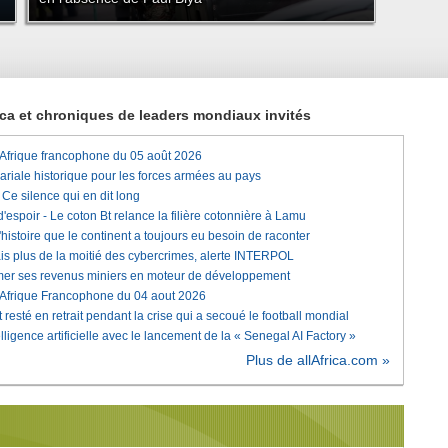
rica et chroniques de leaders mondiaux invités
'Afrique francophone du 05 août 2026
lariale historique pour les forces armées au pays
e silence qui en dit long
'espoir - Le coton Bt relance la filière cotonnière à Lamu
histoire que le continent a toujours eu besoin de raconter
is plus de la moitié des cybercrimes, alerte INTERPOL
rmer ses revenus miniers en moteur de développement
'Afrique Francophone du 04 aout 2026
 resté en retrait pendant la crise qui a secoué le football mondial
elligence artificielle avec le lancement de la « Senegal AI Factory »
Plus de allAfrica.com »