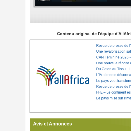
Contenu original de l'équipe d'AllAf
Revue de presse de l
Une revalorisation sa
CAN Féminine 2026 - C
Une nouvelle récolte d
Du Coton au Tissu - L'
L'IA alimente désorma
Le pays veut transfo
Revue de presse de l
FFE – Le continent est
Le pays mise sur l'int
Avis et Annonces