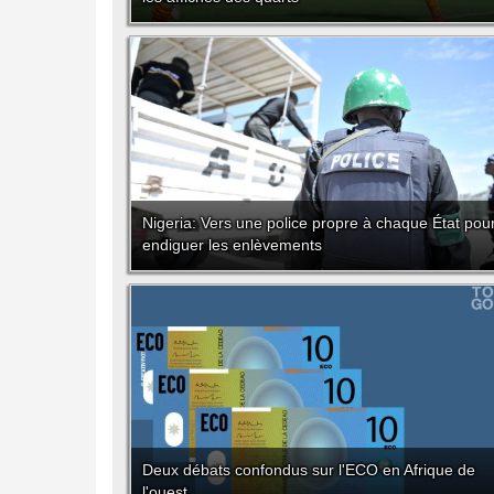
Nigeria: Vers une police propre à chaque État pou
endiguer les enlèvements
Deux débats confondus sur l'ECO en Afrique de
l'ouest