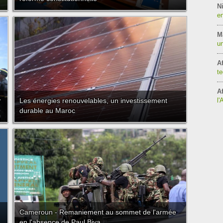
Ni
en
M
un
Af
te
Af
r
Les énergies renouvelables, un investissement
l'
durable au Maroc
Cameroun - Remaniement au sommet de l'armée
en l'absence de Paul Biya