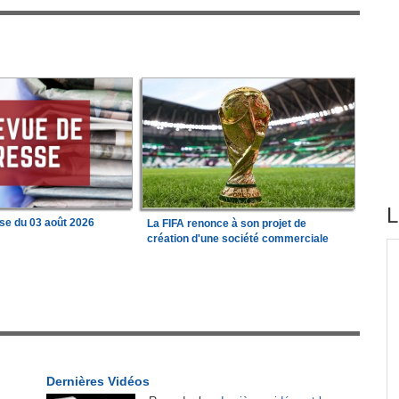
L
se du 03 août 2026
La FIFA renonce à son projet de
création d'une société commerciale
tirés du site
 État
Madagascar:
Bemasoandro Itaosy - Un arrêté
1
encadre les famorana et les famadihana
tion
Congo-Brazzaville:
Insertion professionnelle -
2
Des jeunes formés aux métiers de l'hôtellerie
Dernières Vidéos