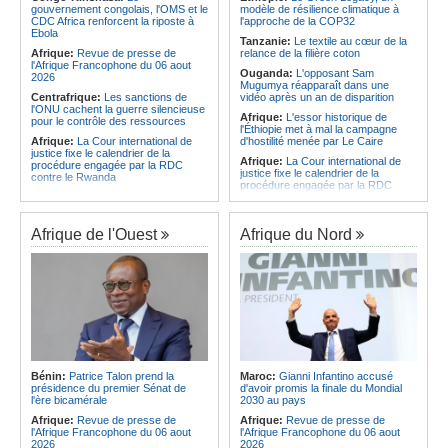
CAF - L'Espérance exemptée au
des services touristiques démarre
gouvernement congolais, l'OMS et le
modèle de résilience climatique à
premier tour, le Club Africain hérite
ce jeudi
CDC Africa renforcent la riposte à
l'approche de la COP32
du Djoliba AC
Ebola
Angola:
Jiu-jitsu - Le pays
Tanzanie:
Le textile au cœur de la
Afrique:
Un consortium européen
décroche une troisième médaille à
Afrique:
Revue de presse de
relance de la filière coton
développe un modèle de production
Abou Dabi
l'Afrique Francophone du 06 aout
Ouganda:
L'opposant Sam
novateur pour les ingrédients
2026
Mugumya réapparaît dans une
pharmaceutiques actifs, une
Centrafrique:
Les sanctions de
vidéo après un an de disparition
opportunité pour le pays
l'ONU cachent la guerre silencieuse
Afrique:
L'essor historique de
pour le contrôle des ressources
l'Éthiopie met à mal la campagne
Afrique:
La Cour international de
d'hostilité menée par Le Caire
justice fixe le calendrier de la
Afrique:
La Cour international de
procédure engagée par la RDC
justice fixe le calendrier de la
contre le Rwanda
procédure engagée par la RDC
Gabon:
Quand une tribune redonne
contre le Rwanda
espoir - Le témoignage bouleversant
Ethiopie:
Addis-Abeba - L'église
du Dr Alphonse Louma Eyougha
d'Afrique lance officiellement son
Afrique de l'Ouest
Afrique du Nord
Congo-Kinshasa:
Plan stratégique
'cheminement' vers la grande
triennal 2026-2028 - L'IGF place la
Assemblée de 2028
digitalisation au coeur des réformes
Afrique de l'Est:
Le pari du régime
!
érythréen - Pousser le Tigray vers
Congo-Kinshasa:
RDC - Félix
une zone tampon dans le cadre
Tshisekedi place le CEFOCK au
d'une nouvelle guerre par
coeur de bataille de l'appropriation
procuration
du Génocost !
Ethiopie:
Le Premier ministre Abiy
Congo-Kinshasa:
Matadi - Le
inaugure le nouveau terminal de
Kongo Central lance la campagne
l'aéroport international de Bahir Dar
Bénin:
Patrice Talon prend la
Maroc:
Gianni Infantino accusé
de sensibilisation au deuxième
Afrique:
La Croix-Rouge
présidence du premier Sénat de
d'avoir promis la finale du Mondial
Recensement général de la
éthiopienne appelle à une
l'ère bicamérale
2030 au pays
population et de l'habitat
mobilisation accrue des ressources
Afrique:
Revue de presse de
Afrique:
Revue de presse de
Congo-Kinshasa:
Le VPM Shabani
locales en Afrique
l'Afrique Francophone du 06 aout
l'Afrique Francophone du 06 aout
remet aux organisations politiques la
Afrique de l'Est:
Le vrai visage de
2026
2026
directive ministérielle de l'année