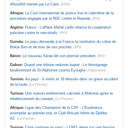
d'hostilité menée par Le Caire
(ENA)
Afrique:
La Cour international de justice fixe le calendrier de la
procédure engagée par la RDC contre le Rwanda
(RFI)
Algérie:
France - L'affaire Mehdi Laribi relance la coopération
policière contre le narcotrafic
(RFI)
Guinée:
Le pays demande à la France la restitution du crâne de
Bokar Biro et de trois de ses proches
(RFI)
Bénin:
Le nouveau Sénat élit son premier président
(RFI)
Gabon:
Quand une tribune redonne espoir - Le témoignage
bouleversant du Dr Alphonse Louma Eyougha
(Gabonews)
Tunisie:
Au pays - 6 morts et 18 blessés dans un grave accident
de la route
(La Presse)
Tunisie:
Une maison entièrement calcinée à Moknine après le
rétablissement du courant
(La Presse)
Afrique:
Ligue des Champions de la CAF - L'Espérance
exemptée au premier tour, le Club Africain hérite du Djoliba
AC
(La Presse)
Tunisie:
Crise sanitaire au pays - L'OMS alerte sur une hausse