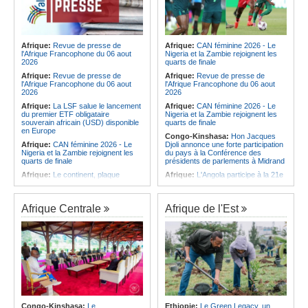
Afrique:
Revue de presse de
Afrique:
CAN féminine 2026 - Le
l'Afrique Francophone du 06 aout
Nigeria et la Zambie rejoignent les
2026
quarts de finale
Afrique:
Revue de presse de
Afrique:
Revue de presse de
l'Afrique Francophone du 06 aout
l'Afrique Francophone du 06 aout
2026
2026
Afrique:
La LSF salue le lancement
Afrique:
CAN féminine 2026 - Le
du premier ETF obligataire
Nigeria et la Zambie rejoignent les
souverain africain (USD) disponible
quarts de finale
en Europe
Congo-Kinshasa:
Hon Jacques
Afrique:
CAN féminine 2026 - Le
Djoli annonce une forte participation
Nigeria et la Zambie rejoignent les
du pays à la Conférence des
quarts de finale
présidents de parlements à Midrand
Afrique:
Le continent, plaque
Afrique:
L'Angola participe à la 21e
tournante des faux ordres de
réunion du Partenariat Afrique-
virement
Monde arabe au Caire
Afrique:
Pourquoi l'avenir du textile
Afrique:
CAN féminine - La Côte
Afrique Centrale
Afrique de l'Est
africain est bien plus prometteur que
d'Ivoire affrontera l'Algérie et le
ne le laissent penser les chiffres
Maroc fera face à l'Afrique du Sud
en quarts
Afrique:
L'essor historique de
l'Éthiopie met à mal la campagne
Afrique:
Revue de presse de
d'hostilité menée par Le Caire
l'Afrique francophone du 05 août
2026
Afrique:
La Cour international de
justice fixe le calendrier de la
Afrique:
L'Angola et l'UA préparent
procédure engagée par la RDC
le sommet sur la prévention et la
contre le Rwanda
résolution des conflits
Afrique:
Ligue des Champions de la
Angola:
Le paiement échelonné
Congo-Kinshasa:
Le
Ethiopie:
Le Green Legacy, un