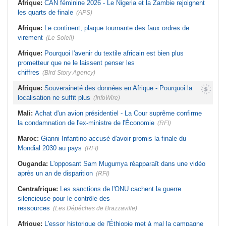
Afrique:
CAN féminine 2026 - Le Nigeria et la Zambie rejoignent
les quarts de finale
(APS)
Afrique:
Le continent, plaque tournante des faux ordres de
virement
(Le Soleil)
Afrique:
Pourquoi l'avenir du textile africain est bien plus
prometteur que ne le laissent penser les
chiffres
(Bird Story Agency)
Afrique:
Souveraineté des données en Afrique - Pourquoi la
localisation ne suffit plus
(InfoWire)
Mali:
Achat d'un avion présidentiel - La Cour suprême confirme
la condamnation de l'ex-ministre de l'Économie
(RFI)
Maroc:
Gianni Infantino accusé d'avoir promis la finale du
Mondial 2030 au pays
(RFI)
Ouganda:
L'opposant Sam Mugumya réapparaît dans une vidéo
après un an de disparition
(RFI)
Centrafrique:
Les sanctions de l'ONU cachent la guerre
silencieuse pour le contrôle des
ressources
(Les Dépêches de Brazzaville)
Afrique:
L'essor historique de l'Éthiopie met à mal la campagne