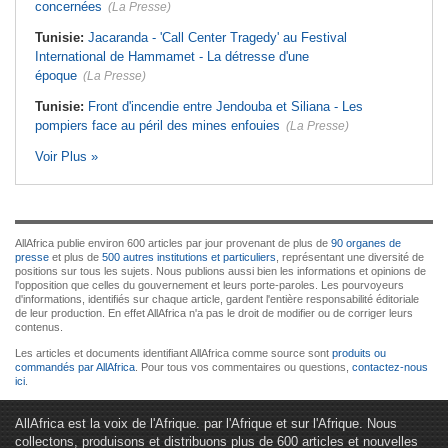
concernées
(La Presse)
Tunisie:
Jacaranda - 'Call Center Tragedy' au Festival
International de Hammamet - La détresse d'une
époque
(La Presse)
Tunisie:
Front d'incendie entre Jendouba et Siliana - Les
pompiers face au péril des mines enfouies
(La Presse)
Voir Plus »
AllAfrica publie environ 600 articles par jour provenant de plus de
90 organes de
presse
et plus de
500 autres institutions et particuliers
, représentant une diversité de
positions sur tous les sujets. Nous publions aussi bien les informations et opinions de
l'opposition que celles du gouvernement et leurs porte-paroles. Les pourvoyeurs
d'informations, identifiés sur chaque article, gardent l'entière responsabilité éditoriale
de leur production. En effet AllAfrica n'a pas le droit de modifier ou de corriger leurs
contenus.
Les articles et documents identifiant AllAfrica comme source sont
produits ou
commandés par AllAfrica
. Pour tous vos commentaires ou questions,
contactez-nous
ici
.
AllAfrica est la voix de l'Afrique. par l'Afrique et sur l'Afrique. Nous
collectons, produisons et distribuons plus de 600 articles et nouvelles