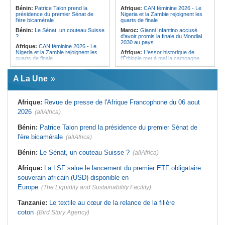
l'Égypte - Exploiter la région par tous
politique 2026
Bénin:
Patrice Talon prend la
Afrique:
CAN féminine 2026 - Le
les moyens, entraver la coopération
présidence du premier Sénat de
Nigeria et la Zambie rejoignent les
Congo-Kinshasa:
Gratien de
équitable par tous les moyens
l'ère bicamérale
quarts de finale
Saint-Nicolas Iracan - « Je ne
soutiendrai jamais un dialogue
Bénin:
Le Sénat, un couteau Suisse
Maroc:
Gianni Infantino accusé
destiné au partage du pouvoir ou à
?
d'avoir promis la finale du Mondial
la légitimation des groupes armés »
2030 au pays
Afrique:
CAN féminine 2026 - Le
Nigeria et la Zambie rejoignent les
Afrique:
L'essor historique de
quarts de finale
l'Éthiopie met à mal la campagne
d'hostilité menée par Le Caire
Afrique:
Le continent, plaque
tournante des faux ordres de
Algérie:
France - L'affaire Mehdi
A La Une
virement
Laribi relance la coopération
policière contre le narcotrafic
Mali:
Achat d'un avion présidentiel -
La Cour suprême confirme la
Tunisie:
Au pays - 6 morts et 18
Afrique:
Revue de presse de l'Afrique Francophone du 06 aout
condamnation de l'ex-ministre de
blessés dans un grave accident de
l'Économie
la route
2026
(allAfrica)
Guinée:
Le pays demande à la
Tunisie:
Une maison entièrement
France la restitution du crâne de
calcinée à Moknine après le
Bénin:
Patrice Talon prend la présidence du premier Sénat de
Bokar Biro et de trois de ses
rétablissement du courant
l'ère bicamérale
proches
(allAfrica)
Afrique:
Ligue des Champions de la
Bénin:
Le nouveau Sénat élit son
CAF - L'Espérance exemptée au
Bénin:
Le Sénat, un couteau Suisse ?
(allAfrica)
premier président
premier tour, le Club Africain hérite
du Djoliba AC
Cote d'Ivoire:
Protection de
Afrique:
La LSF salue le lancement du premier ETF obligataire
l'environnement - La Roots Wild
Tunisie:
Crise sanitaire au pays -
Foundation distinguée au Grand Prix
L'OMS alerte sur une hausse
souverain africain (USD) disponible en
Nelson Mandela
incontrôlable d'Ebola
Europe
(The Liquidity and Sustainability Facility)
Tanzanie:
Le textile au cœur de la relance de la filière
coton
(Bird Story Agency)