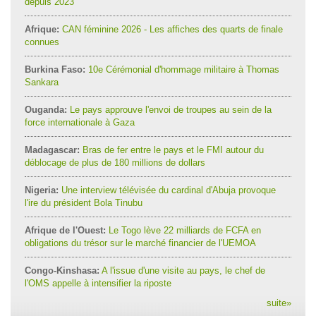
depuis 2023
Afrique:
CAN féminine 2026 - Les affiches des quarts de finale
connues
Burkina Faso:
10e Cérémonial d'hommage militaire à Thomas
Sankara
Ouganda:
Le pays approuve l'envoi de troupes au sein de la
force internationale à Gaza
Madagascar:
Bras de fer entre le pays et le FMI autour du
déblocage de plus de 180 millions de dollars
Nigeria:
Une interview télévisée du cardinal d'Abuja provoque
l'ire du président Bola Tinubu
Afrique de l'Ouest:
Le Togo lève 22 milliards de FCFA en
obligations du trésor sur le marché financier de l'UEMOA
Congo-Kinshasa:
A l'issue d'une visite au pays, le chef de
l'OMS appelle à intensifier la riposte
suite
»