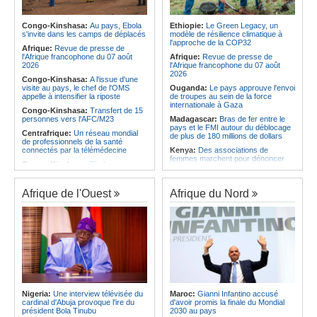
l'économie
Afrique:
AfroBasket U18 (F) - Le
Sénégal craque au 3e quart-temps
Angola:
La nouvelle loi renforce la
et s'incline face à la Tunisie (44-43)
protection des institutions contre les
Congo-Kinshasa:
Au pays, Ebola
Ethiopie:
Le Green Legacy, un
cyberattaques, selon Mário Oliveira
s'invite dans les camps de déplacés
modèle de résilience climatique à
Afrique du Nord:
Santé - La
l'approche de la COP32
Tunisie troisième pays arabe et 49e
Angola:
Le pays criminalise la
Afrique:
Revue de presse de
au monde
diffusion de fausses informations
l'Afrique francophone du 07 août
Afrique:
Revue de presse de
sur Internet
2026
l'Afrique francophone du 07 août
2026
Congo-Kinshasa:
A l'issue d'une
visite au pays, le chef de l'OMS
Ouganda:
Le pays approuve l'envoi
appelle à intensifier la riposte
de troupes au sein de la force
internationale à Gaza
Congo-Kinshasa:
Transfert de 15
personnes vers l'AFC/M23
Madagascar:
Bras de fer entre le
pays et le FMI autour du déblocage
Centrafrique:
Un réseau mondial
de plus de 180 millions de dollars
de professionnels de la santé
connectés par la télémédecine
Kenya:
Des associations de
femmes marchent pour dénoncer
Congo-Kinshasa:
Ebola au pays -
les disparitions forcées
Africa CDC mise sur les
communautés
Afrique:
La CEA renforce les
capacités des parlementaires de
Afrique de l'Ouest
Afrique du Nord
Afrique Centrale:
L'explosion de la
l'Afrique de l'Est
demande de viande de brousse
extermine la faune sauvage
Congo-Kinshasa:
Après l'accord
avec une branche des FDLR, les
Congo-Kinshasa:
Après l'accord
zones d'ombre persistent
avec une branche des FDLR, les
zones d'ombre persistent
Sud-Soudan:
Le pays à la croisée
des chemins, alerte l'ONU
Centrafrique:
Un gendarme détenu
par le groupe armé AAKG retrouve
Rwanda:
Rome et Kigali discutent
la liberté
d'une possible externalisation au
pays des procédures d'asile à
Rwanda:
Rome et Kigali discutent
destination de l'Italie
Nigeria:
Une interview télévisée du
Maroc:
Gianni Infantino accusé
d'une possible externalisation au
cardinal d'Abuja provoque l'ire du
d'avoir promis la finale du Mondial
pays des procédures d'asile à
Somalie:
Le camp de Galkayo
président Bola Tinubu
2030 au pays
destination de l'Italie
frappé par une violente attaque des