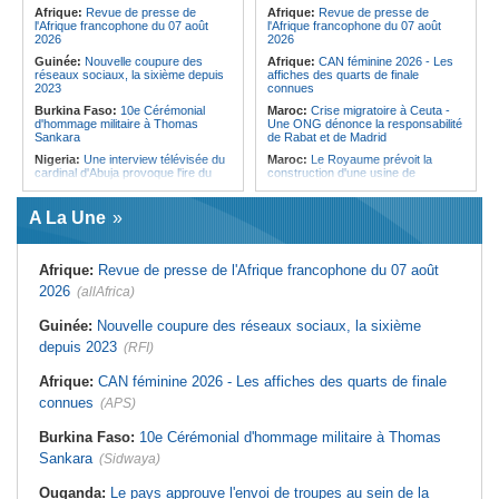
Forces du Puntland
Afrique:
Revue de presse de
Afrique:
Revue de presse de
l'Afrique francophone du 07 août
l'Afrique francophone du 07 août
2026
2026
Guinée:
Nouvelle coupure des
Afrique:
CAN féminine 2026 - Les
réseaux sociaux, la sixième depuis
affiches des quarts de finale
2023
connues
Burkina Faso:
10e Cérémonial
Maroc:
Crise migratoire à Ceuta -
d'hommage militaire à Thomas
Une ONG dénonce la responsabilité
Sankara
de Rabat et de Madrid
Nigeria:
Une interview télévisée du
Maroc:
Le Royaume prévoit la
cardinal d'Abuja provoque l'ire du
construction d'une usine de
président Bola Tinubu
valorisation énergétique des
déchets à Casablanca
Afrique de l'Ouest:
Le Togo lève
A La Une
22 milliards de FCFA en obligations
Libye:
Des travailleurs migrants
du trésor sur le marché financier de
victimes d'extorsions par des
l'UEMOA
agents de sécurité, selon des
associations
Afrique:
Revue de presse de l'Afrique francophone du 07 août
Cote d'Ivoire:
Le retour du tambour
parleur «Djidji Ayôkwé» prend une
Afrique:
CAN féminine 2026 - Les
2026
(allAfrica)
dimension politique
huit nations qualifiés pour les quarts
de finale
Guinée:
Le président dissipe les
Guinée:
Nouvelle coupure des réseaux sociaux, la sixième
doutes concernant son état de
Maroc:
Au-délà du communiqué -
depuis 2023
santé dans un message publié sur X
(RFI)
Ce que révèle le discours du
ministère de l'Intérieur sur la crise
Afrique:
Etats généraux de
de Sebta
Afrique:
CAN féminine 2026 - Les affiches des quarts de finale
l'assurance pour tous - Le pacte de
rupture
Afrique:
AfroBasket U18 (F) - Le
connues
(APS)
Sénégal craque au 3e quart-temps
Sénégal:
Élections locales au pays
et s'incline face à la Tunisie (44-43)
- Les retards du calendrier
Burkina Faso:
10e Cérémonial d'hommage militaire à Thomas
alimentent les soupçons d'un report
Tunisie:
Basket - Eliminatoires
Sankara
(Sidwaya)
mondial Qatar 2027 - Second tour -
La quatrième fenêtre à Radès !
Ouganda:
Le pays approuve l'envoi de troupes au sein de la