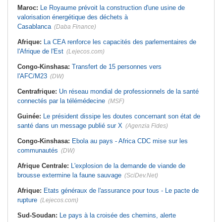
Maroc:
Le Royaume prévoit la construction d'une usine de
valorisation énergétique des déchets à
Casablanca
(Daba Finance)
Afrique:
La CEA renforce les capacités des parlementaires de
l'Afrique de l'Est
(Lejecos.com)
Congo-Kinshasa:
Transfert de 15 personnes vers
l'AFC/M23
(DW)
Centrafrique:
Un réseau mondial de professionnels de la santé
connectés par la télémédecine
(MSF)
Guinée:
Le président dissipe les doutes concernant son état de
santé dans un message publié sur X
(Agenzia Fides)
Congo-Kinshasa:
Ebola au pays - Africa CDC mise sur les
communautés
(DW)
Afrique Centrale:
L'explosion de la demande de viande de
brousse extermine la faune sauvage
(SciDev.Net)
Afrique:
Etats généraux de l'assurance pour tous - Le pacte de
rupture
(Lejecos.com)
Sud-Soudan:
Le pays à la croisée des chemins, alerte