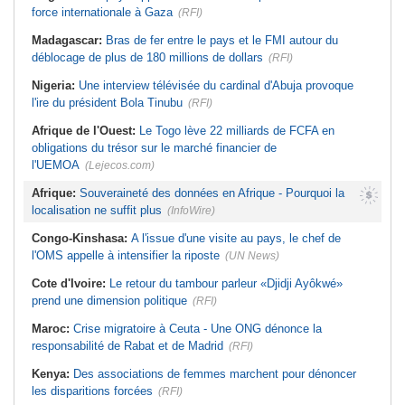
force internationale à Gaza
(RFI)
Madagascar:
Bras de fer entre le pays et le FMI autour du
déblocage de plus de 180 millions de dollars
(RFI)
Nigeria:
Une interview télévisée du cardinal d'Abuja provoque
l'ire du président Bola Tinubu
(RFI)
Afrique de l'Ouest:
Le Togo lève 22 milliards de FCFA en
obligations du trésor sur le marché financier de
l'UEMOA
(Lejecos.com)
Afrique:
Souveraineté des données en Afrique - Pourquoi la
localisation ne suffit plus
(InfoWire)
Congo-Kinshasa:
A l'issue d'une visite au pays, le chef de
l'OMS appelle à intensifier la riposte
(UN News)
Cote d'Ivoire:
Le retour du tambour parleur «Djidji Ayôkwé»
prend une dimension politique
(RFI)
Maroc:
Crise migratoire à Ceuta - Une ONG dénonce la
responsabilité de Rabat et de Madrid
(RFI)
Kenya:
Des associations de femmes marchent pour dénoncer
les disparitions forcées
(RFI)