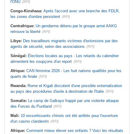
l'ONU
(RFI)
Congo-Kinshasa:
Après l'accord avec une branche des FDLR,
les zones d'ombre persistent
(RFI)
Centrafrique:
Un gendarme détenu par le groupe armé AAKG
retrouve la liberté
(RFI)
Libye:
Des travailleurs migrants victimes d'extorsions par des
agents de sécurité, selon des associations
(RFI)
Sénégal:
Élections locales au pays - Les retards du calendrier
alimentent les soupçons d'un report
(RFI)
Afrique:
CAN féminine 2026 - Les huit nations qualifiés pour les
quarts de finale
(RFI)
Rwanda:
Rome et Kigali discutent d'une possible externalisation
au pays des procédures d'asile à destination de l'Italie
(RFI)
Somalie:
Le camp de Galkayo frappé par une violente attaque
des Forces du Puntland
(RFI)
Mali:
10 ressortissants chinois ont été arrêtés pour l'ouverture
d'un casino clandestin
(RFI)
Afrique:
Comment mieux élever ses enfants ? Voici les résultats