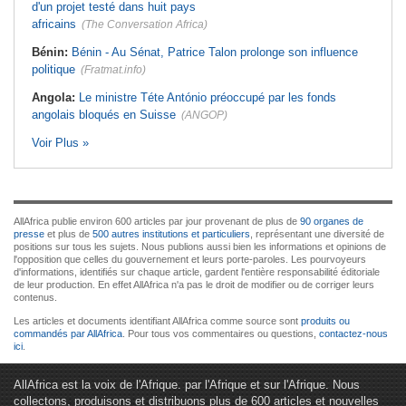
d'un projet testé dans huit pays
africains
(The Conversation Africa)
Bénin:
Bénin - Au Sénat, Patrice Talon prolonge son influence
politique
(Fratmat.info)
Angola:
Le ministre Téte António préoccupé par les fonds
angolais bloqués en Suisse
(ANGOP)
Voir Plus »
AllAfrica publie environ 600 articles par jour provenant de plus de
90 organes de
presse
et plus de
500 autres institutions et particuliers
, représentant une diversité de
positions sur tous les sujets. Nous publions aussi bien les informations et opinions de
l'opposition que celles du gouvernement et leurs porte-paroles. Les pourvoyeurs
d'informations, identifiés sur chaque article, gardent l'entière responsabilité éditoriale
de leur production. En effet AllAfrica n'a pas le droit de modifier ou de corriger leurs
contenus.
Les articles et documents identifiant AllAfrica comme source sont
produits ou
commandés par AllAfrica
. Pour tous vos commentaires ou questions,
contactez-nous
ici
.
AllAfrica est la voix de l'Afrique. par l'Afrique et sur l'Afrique. Nous
collectons, produisons et distribuons plus de 600 articles et nouvelles