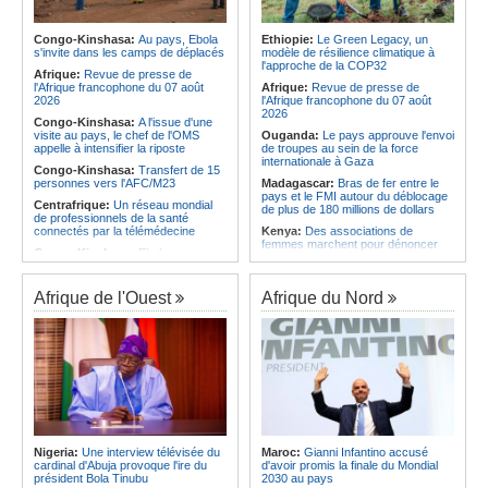
l'économie
Afrique:
AfroBasket U18 (F) - Le
Sénégal craque au 3e quart-temps
Angola:
La nouvelle loi renforce la
et s'incline face à la Tunisie (44-43)
protection des institutions contre les
Congo-Kinshasa:
Au pays, Ebola
Ethiopie:
Le Green Legacy, un
cyberattaques, selon Mário Oliveira
s'invite dans les camps de déplacés
modèle de résilience climatique à
Afrique du Nord:
Santé - La
l'approche de la COP32
Tunisie troisième pays arabe et 49e
Angola:
Le pays criminalise la
Afrique:
Revue de presse de
au monde
diffusion de fausses informations
l'Afrique francophone du 07 août
Afrique:
Revue de presse de
sur Internet
2026
l'Afrique francophone du 07 août
2026
Congo-Kinshasa:
A l'issue d'une
visite au pays, le chef de l'OMS
Ouganda:
Le pays approuve l'envoi
appelle à intensifier la riposte
de troupes au sein de la force
internationale à Gaza
Congo-Kinshasa:
Transfert de 15
personnes vers l'AFC/M23
Madagascar:
Bras de fer entre le
pays et le FMI autour du déblocage
Centrafrique:
Un réseau mondial
de plus de 180 millions de dollars
de professionnels de la santé
connectés par la télémédecine
Kenya:
Des associations de
femmes marchent pour dénoncer
Congo-Kinshasa:
Ebola au pays -
les disparitions forcées
Africa CDC mise sur les
communautés
Afrique:
La CEA renforce les
capacités des parlementaires de
Afrique de l'Ouest
Afrique du Nord
Afrique Centrale:
L'explosion de la
l'Afrique de l'Est
demande de viande de brousse
extermine la faune sauvage
Congo-Kinshasa:
Après l'accord
avec une branche des FDLR, les
Congo-Kinshasa:
Après l'accord
zones d'ombre persistent
avec une branche des FDLR, les
zones d'ombre persistent
Sud-Soudan:
Le pays à la croisée
des chemins, alerte l'ONU
Centrafrique:
Un gendarme détenu
par le groupe armé AAKG retrouve
Rwanda:
Rome et Kigali discutent
la liberté
d'une possible externalisation au
pays des procédures d'asile à
Rwanda:
Rome et Kigali discutent
destination de l'Italie
Nigeria:
Une interview télévisée du
Maroc:
Gianni Infantino accusé
d'une possible externalisation au
cardinal d'Abuja provoque l'ire du
d'avoir promis la finale du Mondial
pays des procédures d'asile à
Somalie:
Le camp de Galkayo
président Bola Tinubu
2030 au pays
destination de l'Italie
frappé par une violente attaque des