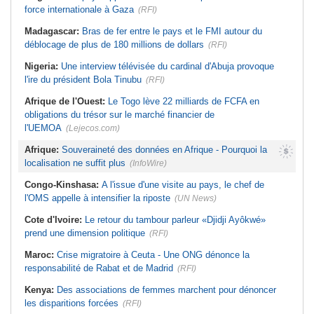
force internationale à Gaza
(RFI)
Madagascar:
Bras de fer entre le pays et le FMI autour du
déblocage de plus de 180 millions de dollars
(RFI)
Nigeria:
Une interview télévisée du cardinal d'Abuja provoque
l'ire du président Bola Tinubu
(RFI)
Afrique de l'Ouest:
Le Togo lève 22 milliards de FCFA en
obligations du trésor sur le marché financier de
l'UEMOA
(Lejecos.com)
Afrique:
Souveraineté des données en Afrique - Pourquoi la
localisation ne suffit plus
(InfoWire)
Congo-Kinshasa:
A l'issue d'une visite au pays, le chef de
l'OMS appelle à intensifier la riposte
(UN News)
Cote d'Ivoire:
Le retour du tambour parleur «Djidji Ayôkwé»
prend une dimension politique
(RFI)
Maroc:
Crise migratoire à Ceuta - Une ONG dénonce la
responsabilité de Rabat et de Madrid
(RFI)
Kenya:
Des associations de femmes marchent pour dénoncer
les disparitions forcées
(RFI)