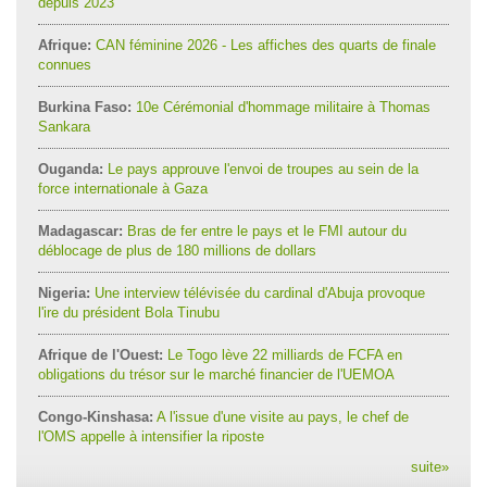
depuis 2023
Afrique:
CAN féminine 2026 - Les affiches des quarts de finale
connues
Burkina Faso:
10e Cérémonial d'hommage militaire à Thomas
Sankara
Ouganda:
Le pays approuve l'envoi de troupes au sein de la
force internationale à Gaza
Madagascar:
Bras de fer entre le pays et le FMI autour du
déblocage de plus de 180 millions de dollars
Nigeria:
Une interview télévisée du cardinal d'Abuja provoque
l'ire du président Bola Tinubu
Afrique de l'Ouest:
Le Togo lève 22 milliards de FCFA en
obligations du trésor sur le marché financier de l'UEMOA
Congo-Kinshasa:
A l'issue d'une visite au pays, le chef de
l'OMS appelle à intensifier la riposte
suite
»