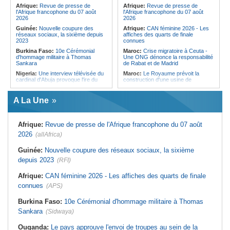
Forces du Puntland
Afrique:
Revue de presse de
Afrique:
Revue de presse de
l'Afrique francophone du 07 août
l'Afrique francophone du 07 août
2026
2026
Guinée:
Nouvelle coupure des
Afrique:
CAN féminine 2026 - Les
réseaux sociaux, la sixième depuis
affiches des quarts de finale
2023
connues
Burkina Faso:
10e Cérémonial
Maroc:
Crise migratoire à Ceuta -
d'hommage militaire à Thomas
Une ONG dénonce la responsabilité
Sankara
de Rabat et de Madrid
Nigeria:
Une interview télévisée du
Maroc:
Le Royaume prévoit la
cardinal d'Abuja provoque l'ire du
construction d'une usine de
président Bola Tinubu
valorisation énergétique des
déchets à Casablanca
Afrique de l'Ouest:
Le Togo lève
A La Une
22 milliards de FCFA en obligations
Libye:
Des travailleurs migrants
du trésor sur le marché financier de
victimes d'extorsions par des
l'UEMOA
agents de sécurité, selon des
associations
Afrique:
Revue de presse de l'Afrique francophone du 07 août
Cote d'Ivoire:
Le retour du tambour
parleur «Djidji Ayôkwé» prend une
Afrique:
CAN féminine 2026 - Les
2026
(allAfrica)
dimension politique
huit nations qualifiés pour les quarts
de finale
Guinée:
Le président dissipe les
Guinée:
Nouvelle coupure des réseaux sociaux, la sixième
doutes concernant son état de
Maroc:
Au-délà du communiqué -
depuis 2023
santé dans un message publié sur X
(RFI)
Ce que révèle le discours du
ministère de l'Intérieur sur la crise
Afrique:
Etats généraux de
de Sebta
Afrique:
CAN féminine 2026 - Les affiches des quarts de finale
l'assurance pour tous - Le pacte de
rupture
Afrique:
AfroBasket U18 (F) - Le
connues
(APS)
Sénégal craque au 3e quart-temps
Sénégal:
Élections locales au pays
et s'incline face à la Tunisie (44-43)
- Les retards du calendrier
Burkina Faso:
10e Cérémonial d'hommage militaire à Thomas
alimentent les soupçons d'un report
Tunisie:
Basket - Eliminatoires
Sankara
(Sidwaya)
mondial Qatar 2027 - Second tour -
La quatrième fenêtre à Radès !
Ouganda:
Le pays approuve l'envoi de troupes au sein de la