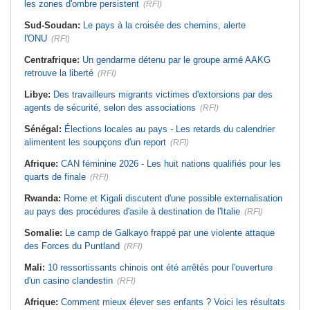
les zones d'ombre persistent
(RFI)
Sud-Soudan:
Le pays à la croisée des chemins, alerte
l'ONU
(RFI)
Centrafrique:
Un gendarme détenu par le groupe armé AAKG
retrouve la liberté
(RFI)
Libye:
Des travailleurs migrants victimes d'extorsions par des
agents de sécurité, selon des associations
(RFI)
Sénégal:
Élections locales au pays - Les retards du calendrier
alimentent les soupçons d'un report
(RFI)
Afrique:
CAN féminine 2026 - Les huit nations qualifiés pour les
quarts de finale
(RFI)
Rwanda:
Rome et Kigali discutent d'une possible externalisation
au pays des procédures d'asile à destination de l'Italie
(RFI)
Somalie:
Le camp de Galkayo frappé par une violente attaque
des Forces du Puntland
(RFI)
Mali:
10 ressortissants chinois ont été arrêtés pour l'ouverture
d'un casino clandestin
(RFI)
Afrique:
Comment mieux élever ses enfants ? Voici les résultats