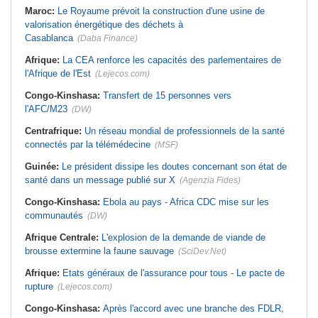
Maroc:
Le Royaume prévoit la construction d'une usine de
valorisation énergétique des déchets à
Casablanca
(Daba Finance)
Afrique:
La CEA renforce les capacités des parlementaires de
l'Afrique de l'Est
(Lejecos.com)
Congo-Kinshasa:
Transfert de 15 personnes vers
l'AFC/M23
(DW)
Centrafrique:
Un réseau mondial de professionnels de la santé
connectés par la télémédecine
(MSF)
Guinée:
Le président dissipe les doutes concernant son état de
santé dans un message publié sur X
(Agenzia Fides)
Congo-Kinshasa:
Ebola au pays - Africa CDC mise sur les
communautés
(DW)
Afrique Centrale:
L'explosion de la demande de viande de
brousse extermine la faune sauvage
(SciDev.Net)
Afrique:
Etats généraux de l'assurance pour tous - Le pacte de
rupture
(Lejecos.com)
Congo-Kinshasa:
Après l'accord avec une branche des FDLR,