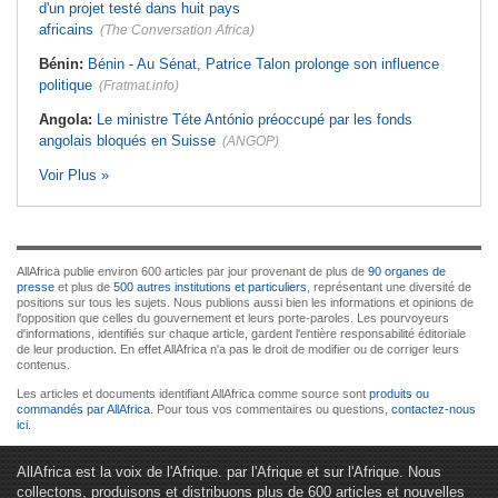
d'un projet testé dans huit pays
africains
(The Conversation Africa)
Bénin:
Bénin - Au Sénat, Patrice Talon prolonge son influence
politique
(Fratmat.info)
Angola:
Le ministre Téte António préoccupé par les fonds
angolais bloqués en Suisse
(ANGOP)
Voir Plus »
AllAfrica publie environ 600 articles par jour provenant de plus de
90 organes de
presse
et plus de
500 autres institutions et particuliers
, représentant une diversité de
positions sur tous les sujets. Nous publions aussi bien les informations et opinions de
l'opposition que celles du gouvernement et leurs porte-paroles. Les pourvoyeurs
d'informations, identifiés sur chaque article, gardent l'entière responsabilité éditoriale
de leur production. En effet AllAfrica n'a pas le droit de modifier ou de corriger leurs
contenus.
Les articles et documents identifiant AllAfrica comme source sont
produits ou
commandés par AllAfrica
. Pour tous vos commentaires ou questions,
contactez-nous
ici
.
AllAfrica est la voix de l'Afrique. par l'Afrique et sur l'Afrique. Nous
collectons, produisons et distribuons plus de 600 articles et nouvelles