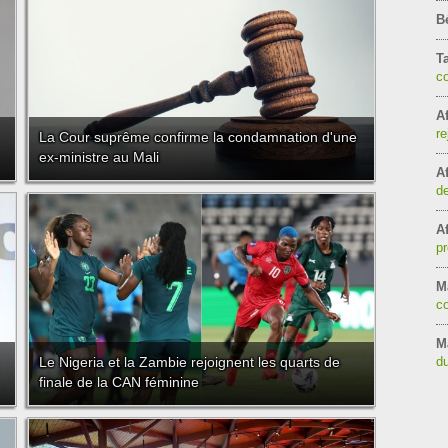
B
T
c
Af
re
La Cour suprême confirme la condamnation d'une
ex-ministre au Mali
Af
de
Af
pr
Ma
co
M
Le Nigeria et la Zambie rejoignent les quarts de
d
finale de la CAN féminine