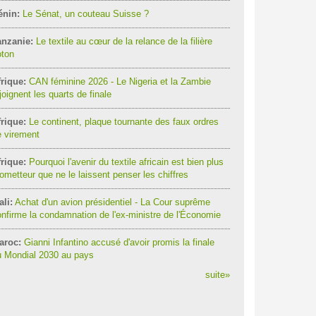
énin:
Le Sénat, un couteau Suisse ?
anzanie:
Le textile au cœur de la relance de la filière
oton
rique:
CAN féminine 2026 - Le Nigeria et la Zambie
joignent les quarts de finale
rique:
Le continent, plaque tournante des faux ordres
 virement
rique:
Pourquoi l'avenir du textile africain est bien plus
ometteur que ne le laissent penser les chiffres
li:
Achat d'un avion présidentiel - La Cour suprême
nfirme la condamnation de l'ex-ministre de l'Économie
aroc:
Gianni Infantino accusé d'avoir promis la finale
u Mondial 2030 au pays
suite
»