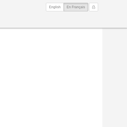
(current)
Mon Compte
English
En Français