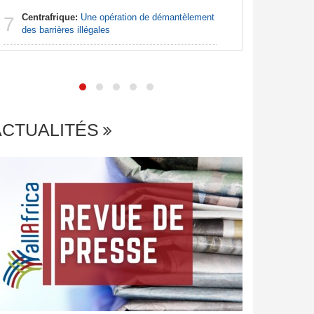
Centrafrique:
Une opération de démantèlement
7
Madagas
des barrières illégales
7
provoque 
ACTUALITÉS