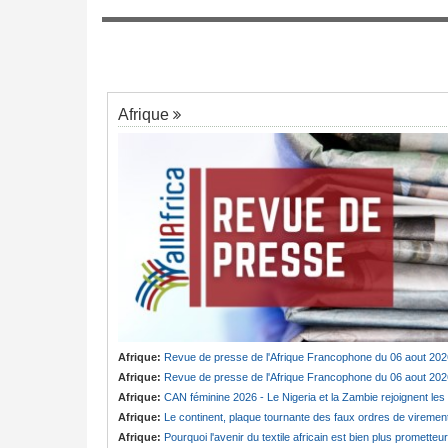
Bénin:
Patrice Talon prend la présidence
7
repreneuriat de Sept
premier Sénat de l'ère bicamérale
orme de mobilisation
Afrique
Afrique:
Revue de presse de l'Afrique Francophone du 06 aout 202
Afrique:
Revue de presse de l'Afrique Francophone du 06 aout 202
Afrique:
CAN féminine 2026 - Le Nigeria et la Zambie rejoignent les quarts de finale
Afrique:
Le continent, plaque tournante des faux ordres de viremen
Afrique:
Pourquoi l'avenir du textile africain est bien plus prometteur que ne le laissent penser les chiffres