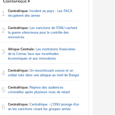
Centrafrique
Finance
Centrafrique:
Incident au pays - Les FACA
Congo-Br
1
1
récupèrent des armes
Des jeune
Centrafrique:
Les sanctions de l'ONU cachent
Afrique:
2
2
la guerre silencieuse pour le contrôle des
Francoph
ressources
Sénégal
3
Afrique Centrale:
Les institutions financières
la Commiss
3
de la Cemac face aux incertitudes
d'exercic
économiques et aux innovations
Sénégal
4
Centrafrique:
Un ressortissant suisse et un
FCFA pour
4
soldat tués dans une attaque au nord de Bangui
Afrique:
5
Centrafrique:
Reprise des audiences
bien plus
5
criminelles après plusieurs mois de retard
les chiffr
Centrafrique:
Centrafrique - L'ONU proroge d'un
Sénégal
6
6
an les sanctions visant les groupes armés
financeme
accompagn