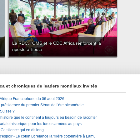
La RDC, l'OMS et le CDC Africa renforcent la
riposte à Ebola
rica et chroniques de leaders mondiaux invités
'Afrique Francophone du 06 aout 2026
a présidence du premier Sénat de l'ère bicamérale
 Suisse ?
histoire que le continent a toujours eu besoin de raconter
lariale historique pour les forces armées au pays
e silence qui en dit long
'espoir - Le coton Bt relance la filière cotonnière à Lamu