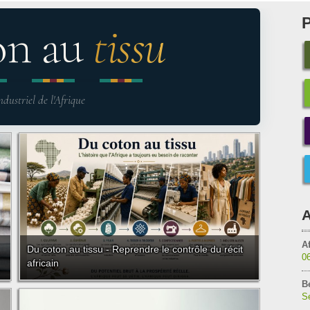
on au
tissu
ndustriel de l'Afrique
A
Af
Du coton au tissu - Reprendre le contrôle du récit
0
africain
B
Sé