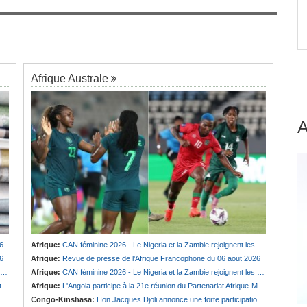
Sénégal:
Naufrage de Locafrique en liquidation,
7
 du
la Commission bancaire lui retire la licence
d'exercice
Afrique Australe
6
Afrique:
CAN féminine 2026 - Le Nigeria et la Zambie rejoignent les quarts de finale
6
Afrique:
Revue de presse de l'Afrique Francophone du 06 aout 2026
Afrique:
CAN féminine 2026 - Le Nigeria et la Zambie rejoignent les quarts de finale
t
Afrique:
L'Angola participe à la 21e réunion du Partenariat Afrique-Monde arabe au Caire
Congo-Kinshasa:
Hon Jacques Djoli annonce une forte participation du pays à la Conférence des présidents de parlements à Midrand