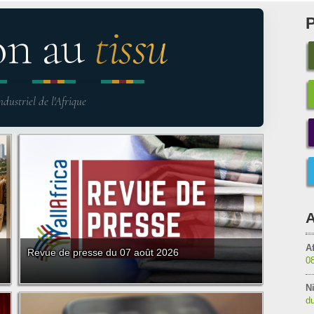
on au
tissu
ndustriel de l'Afrique
A
Af
Revue de presse du 07 août 2026
0
Ni
du