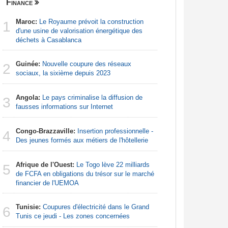
Finance
Centrafri
Maroc:
Le Royaume prévoit la construction
Centrafr
1
1
d'une usine de valorisation énergétique des
professio
déchets à Casablanca
téléméde
Guinée:
Nouvelle coupure des réseaux
Centrafr
2
2
sociaux, la sixième depuis 2023
récupèren
Angola:
Le pays criminalise la diffusion de
Centrafr
3
3
fausses informations sur Internet
groupe ar
Congo-Brazzaville:
Insertion professionnelle -
Centrafr
4
4
Des jeunes formés aux métiers de l'hôtellerie
la tuberc
Afrique de l'Ouest:
Le Togo lève 22 milliards
Centrafr
5
5
de FCFA en obligations du trésor sur le marché
déplacés 
financier de l'UEMOA
imprévisi
Tunisie:
Coupures d'électricité dans le Grand
Centrafr
6
6
Tunis ce jeudi - Les zones concernées
an les sa