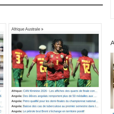
Guinée:
Le général Amara Camara assume les
7
 Le
fonctions présidentielles
Afrique Australe
6
Afrique:
CAN féminine 2026 - Les affiches des quarts de finale connues
6
Angola:
Des élèves angolais remportent plus de 50 médailles aux Olympiades de mathématiques en Angleterre
Angola:
Petro qualifié pour les demi-finales du championnat national féminin
s
Angola:
Baisse des cas de tuberculose au premier semestre dans la province de Cunene
SC
Angola:
Le pétrole brut Brent s'échange en territoire positif