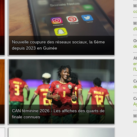
M
co
Ma
d'
O
Nouvelle coupure des réseaux sociaux, la 6ème
de
depuis 2023 en Guinée
Af
en
l
C
de
Co
Ay
CAN féminine 2026 - Les affiches des quarts de
M
finale connues
re