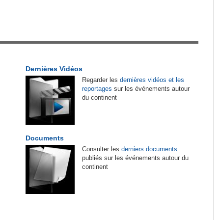
tirés du site
 du
Guinée:
Polémique autour des vacances du
1
on et
président Doumbouya en Grèce - Opposition et
citoyens divisés
ndance
Afrique:
CAN féminine 2026 - Les affiches des
2
Dernières Vidéos
F dans
quarts de finale connues
Regarder les
dernières vidéos et les
reportages
sur les événements autour
Cote d'Ivoire:
Match de gala de l'Indépendance
3
du continent
- Le Gouvernement s'impose face à la FIF dans
une ambiance de fête
e les
Madagascar:
Bemasoandro Itaosy - Un arrêté
4
Documents
encadre les famorana et les famadihana
Consulter les
derniers documents
publiés sur les événements autour du
continent
L'Inde,
Cameroun:
Olive Ngobo Elok confirme les
5
e
accusations d'Effoudou
pougon
Cameroun:
Effoudou accuse Fouda de «
6
Général bandit »