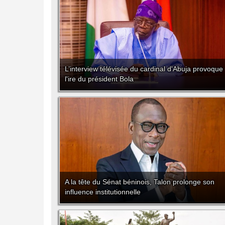
L’interview télévisée du cardinal d'Abuja provoque
l'ire du président Bola
A la tête du Sénat béninois, Talon prolonge son
influence institutionnelle