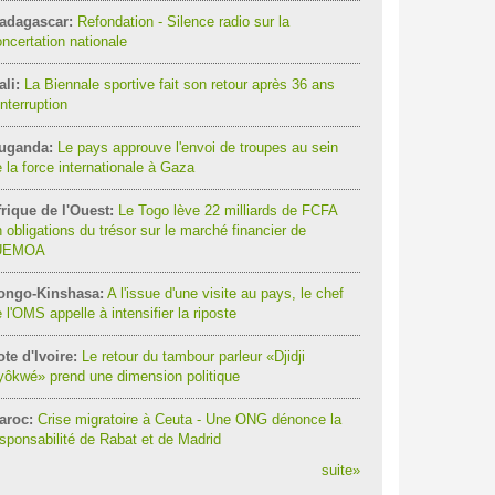
adagascar:
Refondation - Silence radio sur la
ncertation nationale
li:
La Biennale sportive fait son retour après 36 ans
interruption
uganda:
Le pays approuve l'envoi de troupes au sein
 la force internationale à Gaza
rique de l'Ouest:
Le Togo lève 22 milliards de FCFA
 obligations du trésor sur le marché financier de
'UEMOA
ongo-Kinshasa:
A l'issue d'une visite au pays, le chef
 l'OMS appelle à intensifier la riposte
te d'Ivoire:
Le retour du tambour parleur «Djidji
ôkwé» prend une dimension politique
aroc:
Crise migratoire à Ceuta - Une ONG dénonce la
sponsabilité de Rabat et de Madrid
suite
»