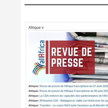
ons de visiteurs
Cameroun:
Absence prolongée de Biya -
Serigne Cheikh
7
fantôme d'Etoudi de nouveau invisible
Afrique
Afrique:
Revue de presse de l'Afrique francophone du 07 août 202
Afrique:
Revue de presse de l'Afrique Francophone du 08 aout 202
Afrique:
La CEA renforce les capacités des parlementaires de l'Afrique de l'Est
Afrique:
Afrobasket U18 - Madagascar valide son ticket pour les quart
Afrique:
Transfert - Le coach Rôrô tente l'aventure au Al-Merrikh 