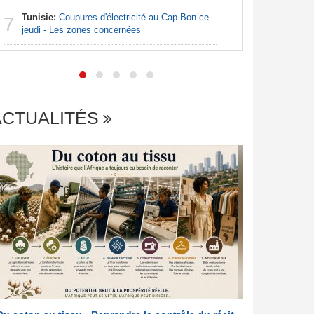
Tunisie:
Coupures d'électricité au Cap Bon ce
Centrafr
7
7
jeudi - Les zones concernées
des barriè
ACTUALITÉS