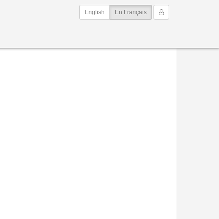
(current)
Mon Compte
English
En Français