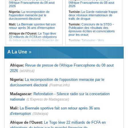
l'Afrique Francophone du 08 aout
l'Afrique Francophone du 08 aout
2026
2026
Nigeria:
La recomposition de
Tunisie:
La Garde nationale frappe
l'opposition menacée par le
deux réseaux internationaux de
durcissement électoral
trafic de drogue
Mali:
La Biennale sportive fait son
Tunisie:
Concours de la STEG -
retour après 36 ans d'interruption
Publication des résultats des
épreuves écrites et convocations
Afrique de l'Ouest:
Le Togo lève
pour les oraux
22 milliards de FCFA en obligations
du trésor sur le marché financier de
Tunisie:
Tataouine - Vers
l'UEMOA
l'éradication des points noirs qui
défigurent le paysage urbain
Sénégal:
Des artistes outillés à
A La Une
l'élaboration des projets culturels
Tunisie:
Nabeul - Saisie de 3,5
bancables
tonnes de farine subventionnée
dans une boulangerie
Sénégal:
La 2e édition de la 'Soirée
Afrique:
Revue de presse de l'Afrique Francophone du 08 aout
du football au Sénégal' prévue mardi
Tunisie:
TGM - Les incivilités et
à Dakar
l'accumulation de déchets freinent la
2026
(allAfrica)
modernisation de la ligne
Sénégal:
JOJ Dakar 2026 - La
Banque mondiale salue les
Tunisie:
Phosphate tunisien - Les
Nigeria:
La recomposition de l'opposition menacée par le
préparatifs et l'expertise du Comité
États-Unis mettent plus de 1,5
durcissement électoral
d'organisation
(Fratmat.info)
million de dollars sur la table pour
attirer l'investissement privé
Sénégal:
Soins prénataux
Madagascar:
Refondation - Silence radio sur la concertation
d'urgence - L'Etat vise à rendre
Tunisie:
« Kharjet lahrayer » le 13
opérationnels 32 blocs opératoires
août - Le sefsari à l'honneur lors
nationale
(L'Express de Madagascar)
d'ici à 2027
d'une parade à Tunis et à Sfax
Sénégal:
Assurance islamique - Le
Tunisie:
La CTN dément - Pas
Mali:
La Biennale sportive fait son retour après 36 ans
FDMI signe une convention de
d'annulation de traversées mais des
d'interruption
financement avec SEN Assurance
(Sidwaya)
retards suite à un débrayage d'une
Vie
heure
Afrique de l'Ouest:
Le Togo lève 22 milliards de FCFA en
obligations du trésor sur le marché financier de