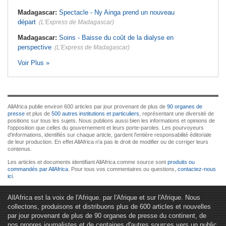
Madagascar:
Spectacle - Ny Ainga prend un nouveau
départ
(L'Express de Madagascar)
Madagascar:
Soins - Baisse du coût de la dialyse en
perspective
(L'Express de Madagascar)
Voir Plus »
AllAfrica publie environ 600 articles par jour provenant de plus de
90 organes de
presse
et plus de
500 autres institutions et particuliers
, représentant une diversité de
positions sur tous les sujets. Nous publions aussi bien les informations et opinions de
l'opposition que celles du gouvernement et leurs porte-paroles. Les pourvoyeurs
d'informations, identifiés sur chaque article, gardent l'entière responsabilité éditoriale
de leur production. En effet AllAfrica n'a pas le droit de modifier ou de corriger leurs
contenus.
Les articles et documents identifiant AllAfrica comme source sont
produits ou
commandés par AllAfrica
. Pour tous vos commentaires ou questions,
contactez-nous
ici
.
AllAfrica est la voix de l'Afrique. par l'Afrique et sur l'Afrique. Nous
collectons, produisons et distribuons plus de 600 articles et nouvelles
par jour provenant de plus de 90 organes de presse du continent, de
nos propres journalistes et de centaines d'autres sources vers un public