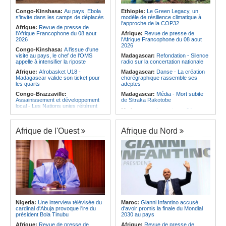
Afrique:
Le roman-photo de la
les services rendus à la Patrie
phase de groupes de la
Congo-Kinshasa:
Au pays, Ebola
Ethiopie:
Le Green Legacy, un
Angola:
Le président de
TotalEnergies CAF Coupe d'Afrique
s'invite dans les camps de déplacés
modèle de résilience climatique à
l'Assemblée nationale en mission
Féminine, Maroc 2026
l'approche de la COP32
d'évaluation de l'activité
Afrique:
Revue de presse de
Afrique:
Présentation du Groupe
parlementaire de Lunda-Sul
l'Afrique Francophone du 08 aout
Afrique:
Revue de presse de
d'Étude Technique (TSG) de la
2026
l'Afrique Francophone du 08 aout
TotalEnergies CAF Coupe d'Afrique
2026
Congo-Kinshasa:
A l'issue d'une
des Nations Féminine, Maroc 2026
visite au pays, le chef de l'OMS
Madagascar:
Refondation - Silence
appelle à intensifier la riposte
radio sur la concertation nationale
Afrique:
Afrobasket U18 -
Madagascar:
Danse - La création
Madagascar valide son ticket pour
chorégraphique rassemble ses
les quarts
adeptes
Congo-Brazzaville:
Madagascar:
Média - Mort subite
Assainissement et développement
de Sitraka Rakotobe
local - Les Nations unies réitèrent
Madagascar:
Les reins solides
leur soutien au pays
Madagascar:
Vol à la tire - Un
Angola:
Le pays a achevé 89 % du
groupe de six femmes se retrouve
déminage des 911 zones minées
Afrique de l'Ouest
Afrique du Nord
en prison
Angola:
Des élèves angolais
Madagascar:
Athlétisme - 100
remportent plus de 50 médailles aux
mètres - Junior Tsiravay et Zo
Olympiades de mathématiques en
Rakotonary co-champions
Angleterre
Madagascar:
Hasina
Angola:
Petro qualifié pour les
Rakotondramiara, Président du
demi-finales du championnat
Rouge - « Aucun retour
national féminin
d'investissement pour les petits
Angola:
Baisse des cas de
clubs »
tuberculose au premier semestre
Madagascar:
Agroalimentaire - Les
dans la province de Cunene
Nigeria:
Une interview télévisée du
Maroc:
Gianni Infantino accusé
boissons locales conquièrent le
cardinal d'Abuja provoque l'ire du
d'avoir promis la finale du Mondial
Angola:
Le pétrole brut Brent
marché
président Bola Tinubu
2030 au pays
s'échange en territoire positif
Afrique:
Revue de presse de
Afrique:
Revue de presse de