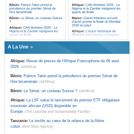
l'Égypte - Exploiter la région par tous
politique 2026
Bénin:
Patrice Talon prend la
Afrique:
CAN féminine 2026 - Le
les moyens, entraver la coopération
présidence du premier Sénat de
Nigeria et la Zambie rejoignent les
Congo-Kinshasa:
Gratien de
équitable par tous les moyens
l'ère bicamérale
quarts de finale
Saint-Nicolas Iracan - « Je ne
soutiendrai jamais un dialogue
Bénin:
Le Sénat, un couteau Suisse
Maroc:
Gianni Infantino accusé
destiné au partage du pouvoir ou à
?
d'avoir promis la finale du Mondial
la légitimation des groupes armés »
2030 au pays
Afrique:
CAN féminine 2026 - Le
Nigeria et la Zambie rejoignent les
Afrique:
L'essor historique de
quarts de finale
l'Éthiopie met à mal la campagne
d'hostilité menée par Le Caire
Afrique:
Le continent, plaque
tournante des faux ordres de
Algérie:
France - L'affaire Mehdi
A La Une
virement
Laribi relance la coopération
policière contre le narcotrafic
Mali:
Achat d'un avion présidentiel -
La Cour suprême confirme la
Tunisie:
Au pays - 6 morts et 18
Afrique:
Revue de presse de l'Afrique Francophone du 06 aout
condamnation de l'ex-ministre de
blessés dans un grave accident de
l'Économie
la route
2026
(allAfrica)
Guinée:
Le pays demande à la
Tunisie:
Une maison entièrement
France la restitution du crâne de
calcinée à Moknine après le
Bénin:
Patrice Talon prend la présidence du premier Sénat de
Bokar Biro et de trois de ses
rétablissement du courant
l'ère bicamérale
proches
(allAfrica)
Afrique:
Ligue des Champions de la
Bénin:
Le nouveau Sénat élit son
CAF - L'Espérance exemptée au
Bénin:
Le Sénat, un couteau Suisse ?
(allAfrica)
premier président
premier tour, le Club Africain hérite
du Djoliba AC
Cote d'Ivoire:
Protection de
Afrique:
La LSF salue le lancement du premier ETF obligataire
l'environnement - La Roots Wild
Tunisie:
Crise sanitaire au pays -
Foundation distinguée au Grand Prix
L'OMS alerte sur une hausse
souverain africain (USD) disponible en
Nelson Mandela
incontrôlable d'Ebola
Europe
(The Liquidity and Sustainability Facility)
Tanzanie:
Le textile au cœur de la relance de la filière
coton
(Bird Story Agency)