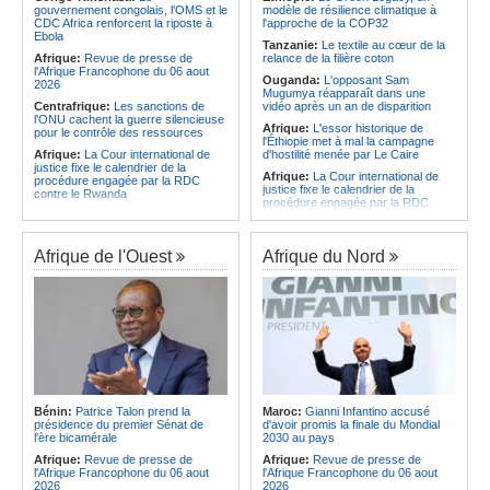
CAF - L'Espérance exemptée au
des services touristiques démarre
gouvernement congolais, l'OMS et le
modèle de résilience climatique à
premier tour, le Club Africain hérite
ce jeudi
CDC Africa renforcent la riposte à
l'approche de la COP32
du Djoliba AC
Ebola
Angola:
Jiu-jitsu - Le pays
Tanzanie:
Le textile au cœur de la
Afrique:
Un consortium européen
décroche une troisième médaille à
Afrique:
Revue de presse de
relance de la filière coton
développe un modèle de production
Abou Dabi
l'Afrique Francophone du 06 aout
Ouganda:
L'opposant Sam
novateur pour les ingrédients
2026
Mugumya réapparaît dans une
pharmaceutiques actifs, une
Centrafrique:
Les sanctions de
vidéo après un an de disparition
opportunité pour le pays
l'ONU cachent la guerre silencieuse
Afrique:
L'essor historique de
pour le contrôle des ressources
l'Éthiopie met à mal la campagne
Afrique:
La Cour international de
d'hostilité menée par Le Caire
justice fixe le calendrier de la
Afrique:
La Cour international de
procédure engagée par la RDC
justice fixe le calendrier de la
contre le Rwanda
procédure engagée par la RDC
Gabon:
Quand une tribune redonne
contre le Rwanda
espoir - Le témoignage bouleversant
Ethiopie:
Addis-Abeba - L'église
du Dr Alphonse Louma Eyougha
d'Afrique lance officiellement son
Afrique de l'Ouest
Afrique du Nord
Congo-Kinshasa:
Plan stratégique
'cheminement' vers la grande
triennal 2026-2028 - L'IGF place la
Assemblée de 2028
digitalisation au coeur des réformes
Afrique de l'Est:
Le pari du régime
!
érythréen - Pousser le Tigray vers
Congo-Kinshasa:
RDC - Félix
une zone tampon dans le cadre
Tshisekedi place le CEFOCK au
d'une nouvelle guerre par
coeur de bataille de l'appropriation
procuration
du Génocost !
Ethiopie:
Le Premier ministre Abiy
Congo-Kinshasa:
Matadi - Le
inaugure le nouveau terminal de
Kongo Central lance la campagne
l'aéroport international de Bahir Dar
Bénin:
Patrice Talon prend la
Maroc:
Gianni Infantino accusé
de sensibilisation au deuxième
Afrique:
La Croix-Rouge
présidence du premier Sénat de
d'avoir promis la finale du Mondial
Recensement général de la
éthiopienne appelle à une
l'ère bicamérale
2030 au pays
population et de l'habitat
mobilisation accrue des ressources
Afrique:
Revue de presse de
Afrique:
Revue de presse de
Congo-Kinshasa:
Le VPM Shabani
locales en Afrique
l'Afrique Francophone du 06 aout
l'Afrique Francophone du 06 aout
remet aux organisations politiques la
Afrique de l'Est:
Le vrai visage de
2026
2026
directive ministérielle de l'année