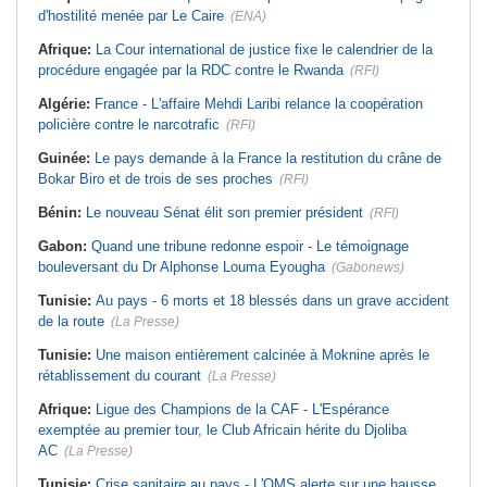
d'hostilité menée par Le Caire
(ENA)
Afrique:
La Cour international de justice fixe le calendrier de la
procédure engagée par la RDC contre le Rwanda
(RFI)
Algérie:
France - L'affaire Mehdi Laribi relance la coopération
policière contre le narcotrafic
(RFI)
Guinée:
Le pays demande à la France la restitution du crâne de
Bokar Biro et de trois de ses proches
(RFI)
Bénin:
Le nouveau Sénat élit son premier président
(RFI)
Gabon:
Quand une tribune redonne espoir - Le témoignage
bouleversant du Dr Alphonse Louma Eyougha
(Gabonews)
Tunisie:
Au pays - 6 morts et 18 blessés dans un grave accident
de la route
(La Presse)
Tunisie:
Une maison entièrement calcinée à Moknine après le
rétablissement du courant
(La Presse)
Afrique:
Ligue des Champions de la CAF - L'Espérance
exemptée au premier tour, le Club Africain hérite du Djoliba
AC
(La Presse)
Tunisie:
Crise sanitaire au pays - L'OMS alerte sur une hausse