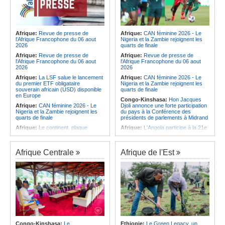
Afrique:
Revue de presse de
Afrique:
CAN féminine 2026 - Le
l'Afrique Francophone du 06 aout
Nigeria et la Zambie rejoignent les
2026
quarts de finale
Afrique:
Revue de presse de
Afrique:
Revue de presse de
l'Afrique Francophone du 06 aout
l'Afrique Francophone du 06 aout
2026
2026
Afrique:
La LSF salue le lancement
Afrique:
CAN féminine 2026 - Le
du premier ETF obligataire
Nigeria et la Zambie rejoignent les
souverain africain (USD) disponible
quarts de finale
en Europe
Congo-Kinshasa:
Hon Jacques
Afrique:
CAN féminine 2026 - Le
Djoli annonce une forte participation
Nigeria et la Zambie rejoignent les
du pays à la Conférence des
quarts de finale
présidents de parlements à Midrand
Afrique:
Le continent, plaque
Afrique:
L'Angola participe à la 21e
tournante des faux ordres de
réunion du Partenariat Afrique-
virement
Monde arabe au Caire
Afrique:
Pourquoi l'avenir du textile
Afrique:
CAN féminine - La Côte
Afrique Centrale
Afrique de l'Est
africain est bien plus prometteur que
d'Ivoire affrontera l'Algérie et le
ne le laissent penser les chiffres
Maroc fera face à l'Afrique du Sud
en quarts
Afrique:
L'essor historique de
l'Éthiopie met à mal la campagne
Afrique:
Revue de presse de
d'hostilité menée par Le Caire
l'Afrique francophone du 05 août
2026
Afrique:
La Cour international de
justice fixe le calendrier de la
Afrique:
L'Angola et l'UA préparent
procédure engagée par la RDC
le sommet sur la prévention et la
contre le Rwanda
résolution des conflits
Afrique:
Ligue des Champions de la
Angola:
Le paiement échelonné
Congo-Kinshasa:
Le
Ethiopie:
Le Green Legacy, un