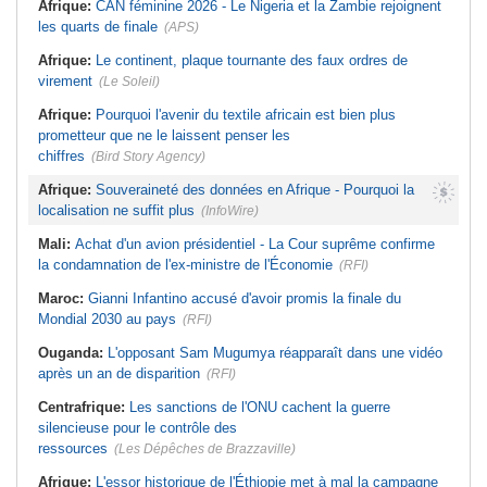
Afrique:
CAN féminine 2026 - Le Nigeria et la Zambie rejoignent
les quarts de finale
(APS)
Afrique:
Le continent, plaque tournante des faux ordres de
virement
(Le Soleil)
Afrique:
Pourquoi l'avenir du textile africain est bien plus
prometteur que ne le laissent penser les
chiffres
(Bird Story Agency)
Afrique:
Souveraineté des données en Afrique - Pourquoi la
localisation ne suffit plus
(InfoWire)
Mali:
Achat d'un avion présidentiel - La Cour suprême confirme
la condamnation de l'ex-ministre de l'Économie
(RFI)
Maroc:
Gianni Infantino accusé d'avoir promis la finale du
Mondial 2030 au pays
(RFI)
Ouganda:
L'opposant Sam Mugumya réapparaît dans une vidéo
après un an de disparition
(RFI)
Centrafrique:
Les sanctions de l'ONU cachent la guerre
silencieuse pour le contrôle des
ressources
(Les Dépêches de Brazzaville)
Afrique:
L'essor historique de l'Éthiopie met à mal la campagne