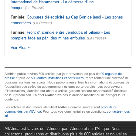
International de Hammamet - La détresse d'une
époque
(La Presse)
Tunisie:
Coupures d'électricité au Cap Bon ce jeudi - Les zones
concernées
(La Presse)
Tunisie:
Front d'incendie entre Jendouba et Siliana - Les
pompiers face au péril des mines enfouies
(La Presse)
Voir Plus »
AllAfrica publie environ 600 articles par jour provenant de plus de
90 organes de
presse
et plus de
500 autres institutions et particuliers
, représentant une diversité de
positions sur tous les sujets. Nous publions aussi bien les informations et opinions de
l'opposition que celles du gouvernement et leurs porte-paroles. Les pourvoyeurs
d'informations, identifiés sur chaque article, gardent l'entière responsabilité éditoriale
de leur production. En effet AllAfrica n'a pas le droit de modifier ou de corriger leurs
contenus.
Les articles et documents identifiant AllAfrica comme source sont
produits ou
commandés par AllAfrica
. Pour tous vos commentaires ou questions,
contactez-nous
ici
.
AllAfrica est la voix de l'Afrique. par l'Afrique et sur l'Afrique. Nous
collectons, produisons et distribuons plus de 600 articles et nouvelles