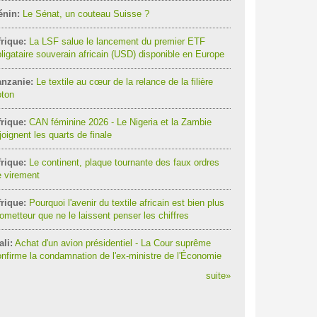
énin:
Le Sénat, un couteau Suisse ?
rique:
La LSF salue le lancement du premier ETF
ligataire souverain africain (USD) disponible en Europe
anzanie:
Le textile au cœur de la relance de la filière
oton
rique:
CAN féminine 2026 - Le Nigeria et la Zambie
joignent les quarts de finale
rique:
Le continent, plaque tournante des faux ordres
 virement
rique:
Pourquoi l'avenir du textile africain est bien plus
ometteur que ne le laissent penser les chiffres
li:
Achat d'un avion présidentiel - La Cour suprême
nfirme la condamnation de l'ex-ministre de l'Économie
suite
»