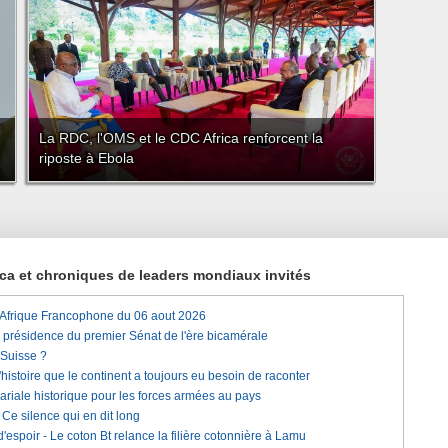
La RDC, l'OMS et le CDC Africa renforcent la
riposte à Ebola
rica et chroniques de leaders mondiaux invités
'Afrique Francophone du 06 aout 2026
a présidence du premier Sénat de l'ère bicamérale
 Suisse ?
histoire que le continent a toujours eu besoin de raconter
lariale historique pour les forces armées au pays
e silence qui en dit long
'espoir - Le coton Bt relance la filière cotonnière à Lamu