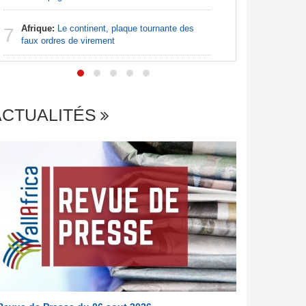
Nigeria:
7
de lever 5
Afrique:
Le continent, plaque tournante des
7
introduct
faux ordres de virement
ACTUALITÉS