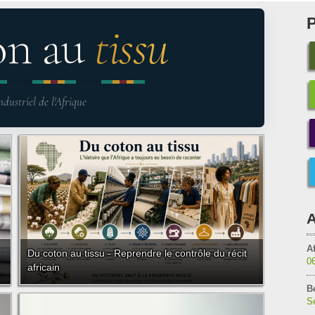
on au
tissu
ndustriel de l'Afrique
A
Af
Du coton au tissu - Reprendre le contrôle du récit
0
africain
B
Sé