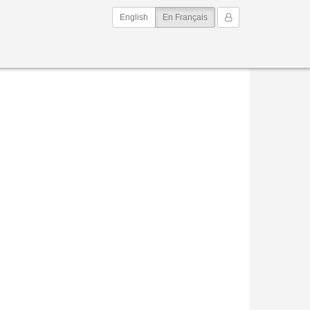
(current)
Mon Compte
English
En Français