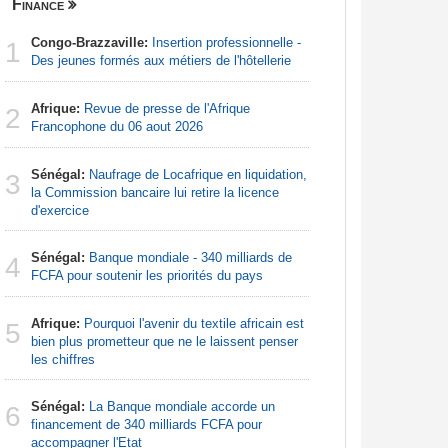
Finance
Nigeria
Congo-Brazzaville:
Insertion professionnelle -
Afrique:
1
1
Des jeunes formés aux métiers de l'hôtellerie
Francoph
Afrique:
Revue de presse de l'Afrique
Afrique:
2
2
Francophone du 06 aout 2026
Zambie rej
Sénégal:
Naufrage de Locafrique en liquidation,
Afrique:
3
3
la Commission bancaire lui retire la licence
francopho
d'exercice
Nigeria:
4
Sénégal:
Banque mondiale - 340 milliards de
augmentat
4
FCFA pour soutenir les priorités du pays
Nigeria:
5
Afrique:
Pourquoi l'avenir du textile africain est
tensions 
5
bien plus prometteur que ne le laissent penser
déclarati
les chiffres
Nigeria:
6
Sénégal:
La Banque mondiale accorde un
pour les 
6
financement de 340 milliards FCFA pour
accompagner l'Etat