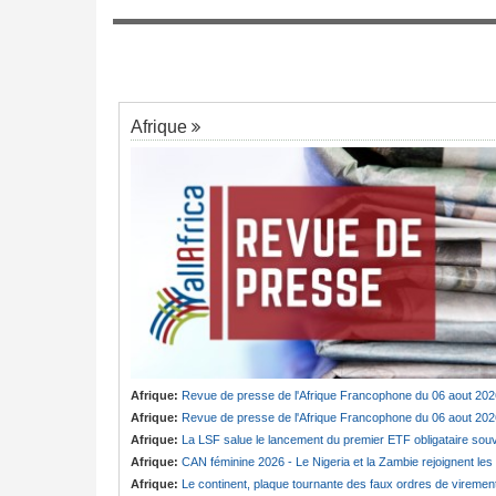
mis avec la FEC
Tunisie:
Au pays - 6 morts et 18 blessés
rs congolais
7
un grave accident de la route
Afrique
Afrique:
Revue de presse de l'Afrique Francophone du 06 aout 202
Afrique:
Revue de presse de l'Afrique Francophone du 06 aout 202
Afrique:
La LSF salue le lancement du premier ETF obligataire souverain africain (USD) disponible en Europ
Afrique:
CAN féminine 2026 - Le Nigeria et la Zambie rejoignent les quarts de finale
Afrique:
Le continent, plaque tournante des faux ordres de viremen