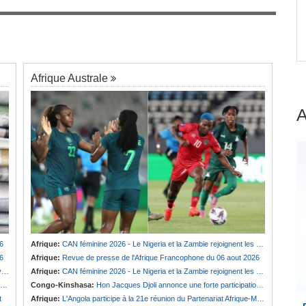
Guinée:
Polémique autour des vacances du
7
président Doumbouya en Grèce - Opposition et
 dans
citoyens divisés
Afrique Australe
6
Afrique:
CAN féminine 2026 - Le Nigeria et la Zambie rejoignent les quarts de finale
6
Afrique:
Revue de presse de l'Afrique Francophone du 06 aout 2026
e
Afrique:
CAN féminine 2026 - Le Nigeria et la Zambie rejoignent les quarts de finale
Congo-Kinshasa:
Hon Jacques Djoli annonce une forte participation du pays à la Conférence des présidents de parlements à Midrand
t
Afrique:
L'Angola participe à la 21e réunion du Partenariat Afrique-Monde arabe au Caire