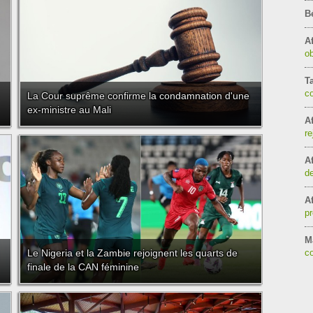
B
Af
ob
T
c
La Cour suprême confirme la condamnation d'une
ex-ministre au Mali
Af
re
Af
de
Af
pr
Ma
Le Nigeria et la Zambie rejoignent les quarts de
co
finale de la CAN féminine