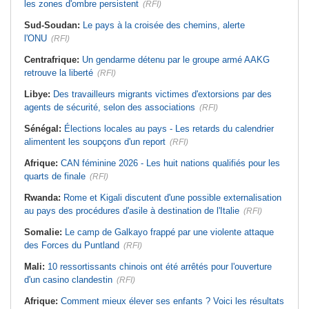
les zones d'ombre persistent
(RFI)
Sud-Soudan:
Le pays à la croisée des chemins, alerte
l'ONU
(RFI)
Centrafrique:
Un gendarme détenu par le groupe armé AAKG
retrouve la liberté
(RFI)
Libye:
Des travailleurs migrants victimes d'extorsions par des
agents de sécurité, selon des associations
(RFI)
Sénégal:
Élections locales au pays - Les retards du calendrier
alimentent les soupçons d'un report
(RFI)
Afrique:
CAN féminine 2026 - Les huit nations qualifiés pour les
quarts de finale
(RFI)
Rwanda:
Rome et Kigali discutent d'une possible externalisation
au pays des procédures d'asile à destination de l'Italie
(RFI)
Somalie:
Le camp de Galkayo frappé par une violente attaque
des Forces du Puntland
(RFI)
Mali:
10 ressortissants chinois ont été arrêtés pour l'ouverture
d'un casino clandestin
(RFI)
Afrique:
Comment mieux élever ses enfants ? Voici les résultats