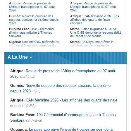
Forces du Puntland
Afrique:
Revue de presse de
Afrique:
Revue de presse de
l'Afrique francophone du 07 août
l'Afrique francophone du 07 août
2026
2026
Guinée:
Nouvelle coupure des
Afrique:
CAN féminine 2026 - Les
réseaux sociaux, la sixième depuis
affiches des quarts de finale
2023
connues
Burkina Faso:
10e Cérémonial
Maroc:
Crise migratoire à Ceuta -
d'hommage militaire à Thomas
Une ONG dénonce la responsabilité
Sankara
de Rabat et de Madrid
Nigeria:
Une interview télévisée du
Maroc:
Le Royaume prévoit la
cardinal d'Abuja provoque l'ire du
construction d'une usine de
président Bola Tinubu
valorisation énergétique des
déchets à Casablanca
Afrique de l'Ouest:
Le Togo lève
A La Une
22 milliards de FCFA en obligations
Libye:
Des travailleurs migrants
du trésor sur le marché financier de
victimes d'extorsions par des
l'UEMOA
agents de sécurité, selon des
associations
Afrique:
Revue de presse de l'Afrique francophone du 07 août
Cote d'Ivoire:
Le retour du tambour
parleur «Djidji Ayôkwé» prend une
Afrique:
CAN féminine 2026 - Les
2026
(allAfrica)
dimension politique
huit nations qualifiés pour les quarts
de finale
Guinée:
Le président dissipe les
Guinée:
Nouvelle coupure des réseaux sociaux, la sixième
doutes concernant son état de
Maroc:
Au-délà du communiqué -
depuis 2023
santé dans un message publié sur X
(RFI)
Ce que révèle le discours du
ministère de l'Intérieur sur la crise
Afrique:
Etats généraux de
de Sebta
Afrique:
CAN féminine 2026 - Les affiches des quarts de finale
l'assurance pour tous - Le pacte de
rupture
Afrique:
AfroBasket U18 (F) - Le
connues
(APS)
Sénégal craque au 3e quart-temps
Sénégal:
Élections locales au pays
et s'incline face à la Tunisie (44-43)
- Les retards du calendrier
Burkina Faso:
10e Cérémonial d'hommage militaire à Thomas
alimentent les soupçons d'un report
Tunisie:
Basket - Eliminatoires
Sankara
(Sidwaya)
mondial Qatar 2027 - Second tour -
La quatrième fenêtre à Radès !
Ouganda:
Le pays approuve l'envoi de troupes au sein de la