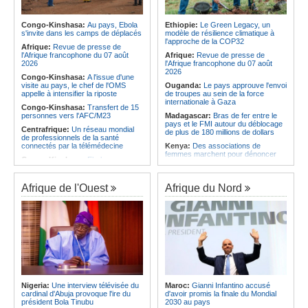
l'économie
Afrique:
AfroBasket U18 (F) - Le
Sénégal craque au 3e quart-temps
Angola:
La nouvelle loi renforce la
et s'incline face à la Tunisie (44-43)
protection des institutions contre les
Congo-Kinshasa:
Au pays, Ebola
Ethiopie:
Le Green Legacy, un
cyberattaques, selon Mário Oliveira
s'invite dans les camps de déplacés
modèle de résilience climatique à
Afrique du Nord:
Santé - La
l'approche de la COP32
Tunisie troisième pays arabe et 49e
Angola:
Le pays criminalise la
Afrique:
Revue de presse de
au monde
diffusion de fausses informations
l'Afrique francophone du 07 août
Afrique:
Revue de presse de
sur Internet
2026
l'Afrique francophone du 07 août
2026
Congo-Kinshasa:
A l'issue d'une
visite au pays, le chef de l'OMS
Ouganda:
Le pays approuve l'envoi
appelle à intensifier la riposte
de troupes au sein de la force
internationale à Gaza
Congo-Kinshasa:
Transfert de 15
personnes vers l'AFC/M23
Madagascar:
Bras de fer entre le
pays et le FMI autour du déblocage
Centrafrique:
Un réseau mondial
de plus de 180 millions de dollars
de professionnels de la santé
connectés par la télémédecine
Kenya:
Des associations de
femmes marchent pour dénoncer
Congo-Kinshasa:
Ebola au pays -
les disparitions forcées
Africa CDC mise sur les
communautés
Afrique:
La CEA renforce les
capacités des parlementaires de
Afrique de l'Ouest
Afrique du Nord
Afrique Centrale:
L'explosion de la
l'Afrique de l'Est
demande de viande de brousse
extermine la faune sauvage
Congo-Kinshasa:
Après l'accord
avec une branche des FDLR, les
Congo-Kinshasa:
Après l'accord
zones d'ombre persistent
avec une branche des FDLR, les
zones d'ombre persistent
Sud-Soudan:
Le pays à la croisée
des chemins, alerte l'ONU
Centrafrique:
Un gendarme détenu
par le groupe armé AAKG retrouve
Rwanda:
Rome et Kigali discutent
la liberté
d'une possible externalisation au
pays des procédures d'asile à
Rwanda:
Rome et Kigali discutent
destination de l'Italie
Nigeria:
Une interview télévisée du
Maroc:
Gianni Infantino accusé
d'une possible externalisation au
cardinal d'Abuja provoque l'ire du
d'avoir promis la finale du Mondial
pays des procédures d'asile à
Somalie:
Le camp de Galkayo
président Bola Tinubu
2030 au pays
destination de l'Italie
frappé par une violente attaque des