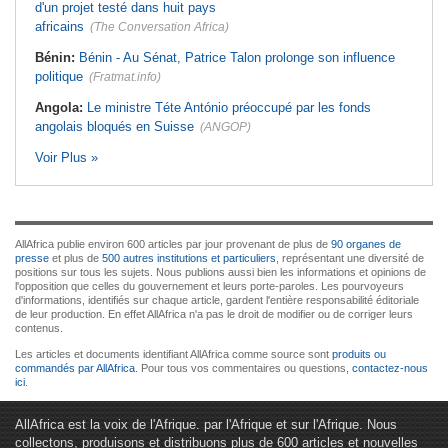
d'un projet testé dans huit pays
africains
(The Conversation Africa)
Bénin:
Bénin - Au Sénat, Patrice Talon prolonge son influence
politique
(Fratmat.info)
Angola:
Le ministre Téte António préoccupé par les fonds
angolais bloqués en Suisse
(ANGOP)
Voir Plus »
AllAfrica publie environ 600 articles par jour provenant de plus de
90 organes de
presse
et plus de
500 autres institutions et particuliers
, représentant une diversité de
positions sur tous les sujets. Nous publions aussi bien les informations et opinions de
l'opposition que celles du gouvernement et leurs porte-paroles. Les pourvoyeurs
d'informations, identifiés sur chaque article, gardent l'entière responsabilité éditoriale
de leur production. En effet AllAfrica n'a pas le droit de modifier ou de corriger leurs
contenus.
Les articles et documents identifiant AllAfrica comme source sont
produits ou
commandés par AllAfrica
. Pour tous vos commentaires ou questions,
contactez-nous
ici
.
AllAfrica est la voix de l'Afrique. par l'Afrique et sur l'Afrique. Nous
collectons, produisons et distribuons plus de 600 articles et nouvelles