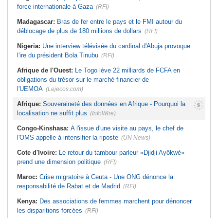
force internationale à Gaza
(RFI)
Madagascar:
Bras de fer entre le pays et le FMI autour du
déblocage de plus de 180 millions de dollars
(RFI)
Nigeria:
Une interview télévisée du cardinal d'Abuja provoque
l'ire du président Bola Tinubu
(RFI)
Afrique de l'Ouest:
Le Togo lève 22 milliards de FCFA en
obligations du trésor sur le marché financier de
l'UEMOA
(Lejecos.com)
Afrique:
Souveraineté des données en Afrique - Pourquoi la
localisation ne suffit plus
(InfoWire)
Congo-Kinshasa:
A l'issue d'une visite au pays, le chef de
l'OMS appelle à intensifier la riposte
(UN News)
Cote d'Ivoire:
Le retour du tambour parleur «Djidji Ayôkwé»
prend une dimension politique
(RFI)
Maroc:
Crise migratoire à Ceuta - Une ONG dénonce la
responsabilité de Rabat et de Madrid
(RFI)
Kenya:
Des associations de femmes marchent pour dénoncer
les disparitions forcées
(RFI)