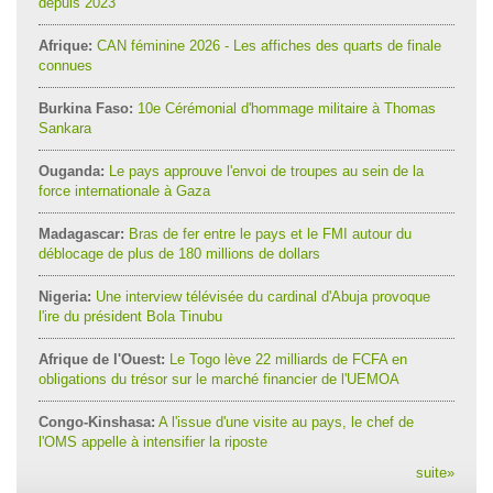
depuis 2023
Afrique:
CAN féminine 2026 - Les affiches des quarts de finale
connues
Burkina Faso:
10e Cérémonial d'hommage militaire à Thomas
Sankara
Ouganda:
Le pays approuve l'envoi de troupes au sein de la
force internationale à Gaza
Madagascar:
Bras de fer entre le pays et le FMI autour du
déblocage de plus de 180 millions de dollars
Nigeria:
Une interview télévisée du cardinal d'Abuja provoque
l'ire du président Bola Tinubu
Afrique de l'Ouest:
Le Togo lève 22 milliards de FCFA en
obligations du trésor sur le marché financier de l'UEMOA
Congo-Kinshasa:
A l'issue d'une visite au pays, le chef de
l'OMS appelle à intensifier la riposte
suite
»