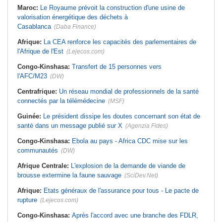
Maroc:
Le Royaume prévoit la construction d'une usine de
valorisation énergétique des déchets à
Casablanca
(Daba Finance)
Afrique:
La CEA renforce les capacités des parlementaires de
l'Afrique de l'Est
(Lejecos.com)
Congo-Kinshasa:
Transfert de 15 personnes vers
l'AFC/M23
(DW)
Centrafrique:
Un réseau mondial de professionnels de la santé
connectés par la télémédecine
(MSF)
Guinée:
Le président dissipe les doutes concernant son état de
santé dans un message publié sur X
(Agenzia Fides)
Congo-Kinshasa:
Ebola au pays - Africa CDC mise sur les
communautés
(DW)
Afrique Centrale:
L'explosion de la demande de viande de
brousse extermine la faune sauvage
(SciDev.Net)
Afrique:
Etats généraux de l'assurance pour tous - Le pacte de
rupture
(Lejecos.com)
Congo-Kinshasa:
Après l'accord avec une branche des FDLR,