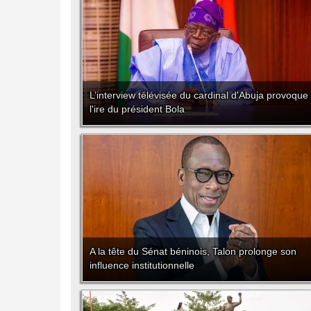
L’interview télévisée du cardinal d'Abuja provoque
l'ire du président Bola
A la tête du Sénat béninois, Talon prolonge son
influence institutionnelle