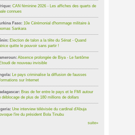
rique:
CAN féminine 2026 - Les affiches des quarts de
nale connues
urkina Faso:
10e Cérémonial d'hommage militaire à
homas Sankara
énin:
Election de talon a la tête du Sénat - Quand
trice quitte le pouvoir sans partir !
ameroun:
Absence prolongée de Biya - Le fantôme
Etoudi de nouveau invisible
ngola:
Le pays criminalise la diffusion de fausses
formations sur Internet
adagascar:
Bras de fer entre le pays et le FMI autour
 déblocage de plus de 180 millions de dollars
geria:
Une interview télévisée du cardinal d'Abuja
ovoque l'ire du président Bola Tinubu
suite
»