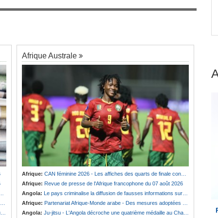
Afrique:
Revue de presse de l'Afrique
7
 dans
Francophone du 06 aout 2026
Afrique Australe
6
Afrique:
CAN féminine 2026 - Les affiches des quarts de finale connues
6
Afrique:
Revue de presse de l'Afrique francophone du 07 août 2026
Angola:
Le pays criminalise la diffusion de fausses informations sur Internet
Afrique:
Partenariat Afrique-Monde arabe - Des mesures adoptées pour relancer la coopération
s
Angola:
Ju-jitsu - L'Angola décroche une quatrième médaille au Championnat du monde