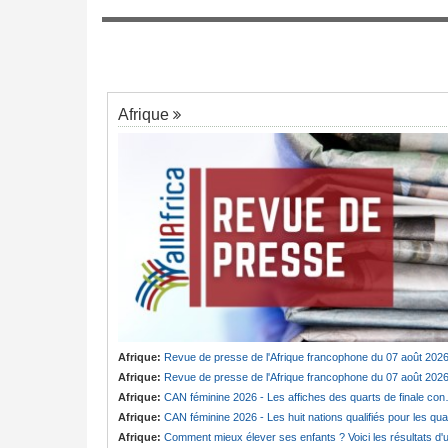
pesé sur la position
Tunisie:
Au pays - 6 morts et 18 blessés
ste concernant les
7
un grave accident de la route
ebta
Afrique
Afrique:
Revue de presse de l'Afrique francophone du 07 août 202
Afrique:
Revue de presse de l'Afrique francophone du 07 août 202
Afrique:
CAN féminine 2026 - Les affiches des quarts de finale connues
Afrique:
CAN féminine 2026 - Les huit nations qualifiés pour les quarts de finale
Afrique:
Comment mieux élever ses enfants ? Voici les résultats d'un projet testé dans huit pays africain