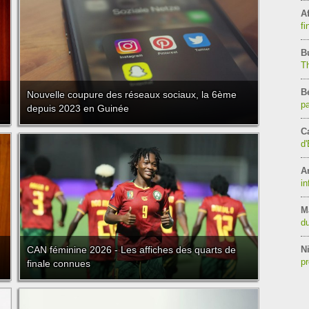
Af
fi
B
T
B
Nouvelle coupure des réseaux sociaux, la 6ème
pa
depuis 2023 en Guinée
C
d'
A
in
M
du
CAN féminine 2026 - Les affiches des quarts de
Ni
pr
finale connues