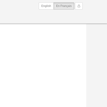
(current)
Mon Compte
English
En Français