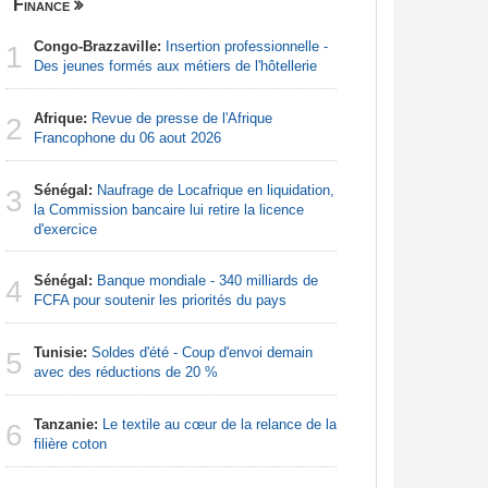
Finance
Nigeria
Congo-Brazzaville:
Insertion professionnelle -
Afrique:
1
1
Des jeunes formés aux métiers de l'hôtellerie
Francoph
Afrique:
Revue de presse de l'Afrique
Afrique:
2
2
Francophone du 06 aout 2026
francopho
Sénégal:
Naufrage de Locafrique en liquidation,
Afrique:
3
3
la Commission bancaire lui retire la licence
Zambie rej
d'exercice
Nigeria:
4
Sénégal:
Banque mondiale - 340 milliards de
tensions 
4
FCFA pour soutenir les priorités du pays
déclarati
Tunisie:
Soldes d'été - Coup d'envoi demain
Nigeria:
5
5
avec des réductions de 20 %
d'Abuja p
Tanzanie:
Le textile au cœur de la relance de la
Nigeria:
6
6
filière coton
de lever 5
introduct