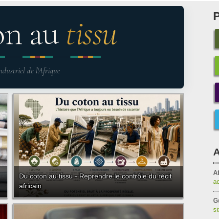
on au
tissu
ndustriel de l'Afrique
A
Af
Du coton au tissu - Reprendre le contrôle du récit
a
africain
G
s